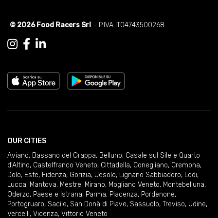
© 2026 Food Racers Srl
- P.IVA IT04743500268
OUR CITIES
Aviano
,
Bassano del Grappa
,
Belluno
,
Casale sul Sile e Quarto
d'Altino
,
Castelfranco Veneto
,
Cittadella
,
Conegliano
,
Cremona
,
Dolo
,
Este
,
Fidenza
,
Gorizia
,
Jesolo
,
Lignano Sabbiadoro
,
Lodi
,
Lucca
,
Mantova
,
Mestre
,
Mirano
,
Mogliano Veneto
,
Montebelluna
,
Oderzo
,
Paese e Istrana
,
Parma
,
Piacenza
,
Pordenone
,
Portogruaro
,
Sacile
,
San Donà di Piave
,
Sassuolo
,
Treviso
,
Udine
,
Vercelli
,
Vicenza
,
Vittorio Veneto