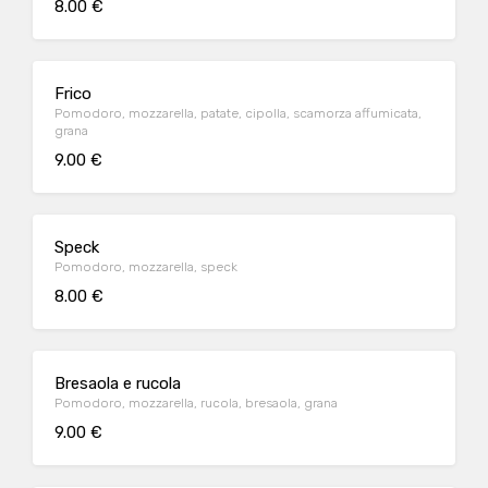
8.00 €
Frico
Pomodoro, mozzarella, patate, cipolla, scamorza affumicata,
grana
9.00 €
Speck
Pomodoro, mozzarella, speck
8.00 €
Bresaola e rucola
Pomodoro, mozzarella, rucola, bresaola, grana
9.00 €