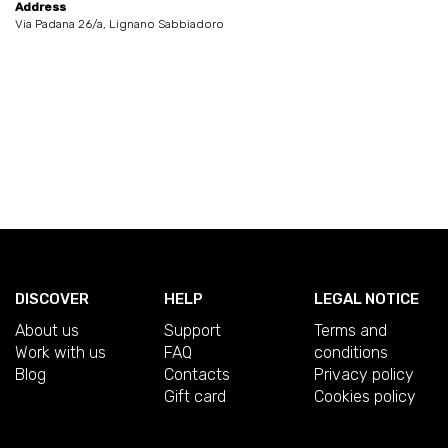
Address
Via Padana 26/a, Lignano Sabbiadoro
DISCOVER
HELP
LEGAL NOTICE
About us
Support
Terms and
Work with us
FAQ
conditions
Blog
Contacts
Privacy policy
Gift card
Cookies policy