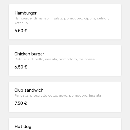
Hamburger
Hamburger di manzo, insalata, pomodoro, cipolla, cetrioli,
ketchup
6.50 €
Chicken burger
Cotoletta di pollo, insalata, pomodoro, maionese
6.50 €
Club sandwich
Pancetta, prosciutto cotto, uovo, pomodoro, insalata
7.50 €
Hot dog