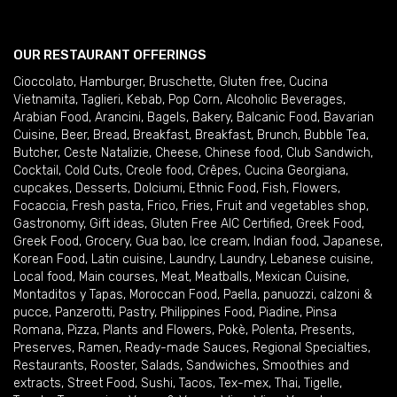
OUR RESTAURANT OFFERINGS
Cioccolato
,
Hamburger
,
Bruschette
,
Gluten free
,
Cucina
Vietnamita
,
Taglieri
,
Kebab
,
Pop Corn
,
Alcoholic Beverages
,
Arabian Food
,
Arancini
,
Bagels
,
Bakery
,
Balcanic Food
,
Bavarian
Cuisine
,
Beer
,
Bread
,
Breakfast
,
Breakfast
,
Brunch
,
Bubble Tea
,
Butcher
,
Ceste Natalizie
,
Cheese
,
Chinese food
,
Club Sandwich
,
Cocktail
,
Cold Cuts
,
Creole food
,
Crêpes
,
Cucina Georgiana
,
cupcakes
,
Desserts
,
Dolciumi
,
Ethnic Food
,
Fish
,
Flowers
,
Focaccia
,
Fresh pasta
,
Frico
,
Fries
,
Fruit and vegetables shop
,
Gastronomy
,
Gift ideas
,
Gluten Free AIC Certified
,
Greek Food
,
Greek Food
,
Grocery
,
Gua bao
,
Ice cream
,
Indian food
,
Japanese
,
Korean Food
,
Latin cuisine
,
Laundry
,
Laundry
,
Lebanese cuisine
,
Local food
,
Main courses
,
Meat
,
Meatballs
,
Mexican Cuisine
,
Montaditos y Tapas
,
Moroccan Food
,
Paella
,
panuozzi, calzoni &
pucce
,
Panzerotti
,
Pastry
,
Philippines Food
,
Piadine
,
Pinsa
Romana
,
Pizza
,
Plants and Flowers
,
Pokè
,
Polenta
,
Presents
,
Preserves
,
Ramen
,
Ready-made Sauces
,
Regional Specialties
,
Restaurants
,
Rooster
,
Salads
,
Sandwiches
,
Smoothies and
extracts
,
Street Food
,
Sushi
,
Tacos
,
Tex-mex
,
Thai
,
Tigelle
,