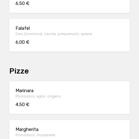
6.50 €
Falafel
Ceci (hommos), cipolla, prezzemolo, spezie
6.00 €
Pizze
Marinara
Pomodoro, aglio, origano
4.50 €
Margherita
Pomodoro, mozzarella