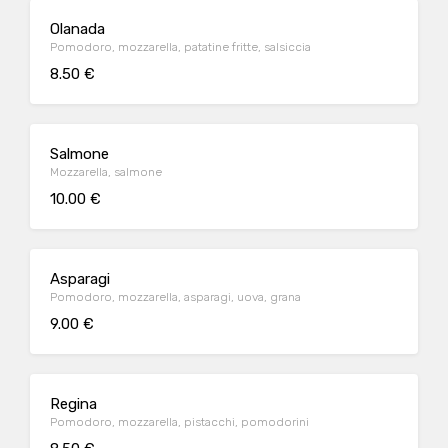
Olanada
Pomodoro, mozzarella, patatine fritte, salsiccia
8.50 €
Salmone
Mozzarella, salmone
10.00 €
Asparagi
Pomodoro, mozzarella, asparagi, uova, grana
9.00 €
Regina
Pomodoro, mozzarella, pistacchi, pomodorini