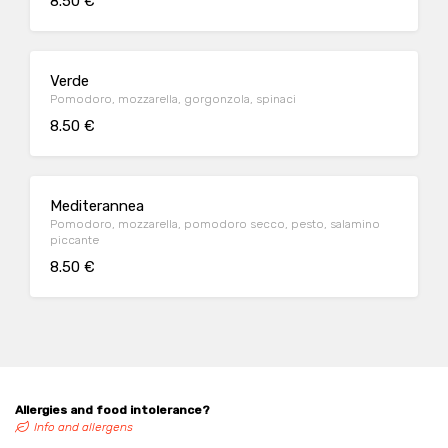
8.50 €
Verde
Pomodoro, mozzarella, gorgonzola, spinaci
8.50 €
Mediterannea
Pomodoro, mozzarella, pomodoro secco, pesto, salamino
piccante
8.50 €
Allergies and food intolerance?
Info and allergens