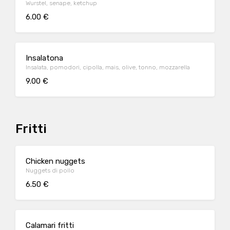
Wurstel, senape, ketchup
6.00 €
Insalatona
Insalata, pomodori, cipolla, mais, olive, tonno, mozzarella
9.00 €
Fritti
Chicken nuggets
Nuggets di pollo
6.50 €
Calamari fritti