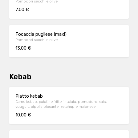
Pomodori secchi e olive
7.00 €
Focaccia pugliese (maxi)
Pomodori secchi e olive
13.00 €
Kebab
Piatto kebab
Carne kebab, patatine fritte, insalata, pomodoro, salsa
yougurt, cipolla piccante, ketchup e maionese
10.00 €