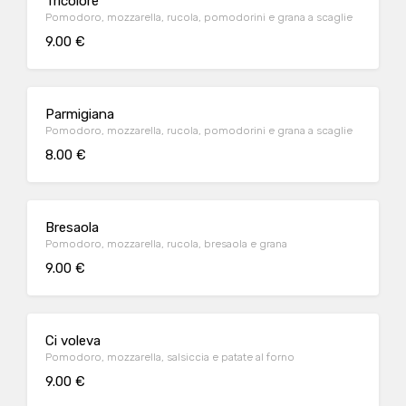
Tricolore
Pomodoro, mozzarella, rucola, pomodorini e grana a scaglie
9.00 €
Parmigiana
Pomodoro, mozzarella, rucola, pomodorini e grana a scaglie
8.00 €
Bresaola
Pomodoro, mozzarella, rucola, bresaola e grana
9.00 €
Ci voleva
Pomodoro, mozzarella, salsiccia e patate al forno
9.00 €