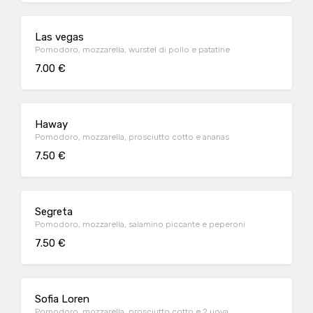
Las vegas
Pomodoro, mozzarella, wurstel di pollo e patatine
7.00 €
Haway
Pomodoro, mozzarella, prosciutto cotto e ananas
7.50 €
Segreta
Pomodoro, mozzarella, salamino piccante e peperoni
7.50 €
Sofia Loren
Pomodoro, mozzarella, prosciutto cotto e 2 uova