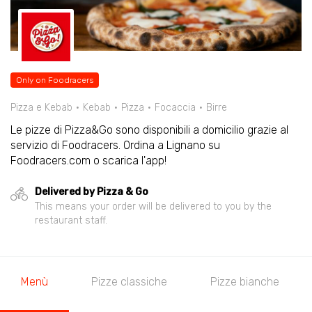
Only on Foodracers
Pizza e Kebab
Kebab
Pizza
Focaccia
Birre
Le pizze di Pizza&Go sono disponibili a domicilio grazie al
servizio di Foodracers. Ordina a Lignano su
Foodracers.com o scarica l'app!
Delivered by Pizza & Go
This means your order will be delivered to you by the
restaurant staff.
Menù
Pizze classiche
Pizze bianche