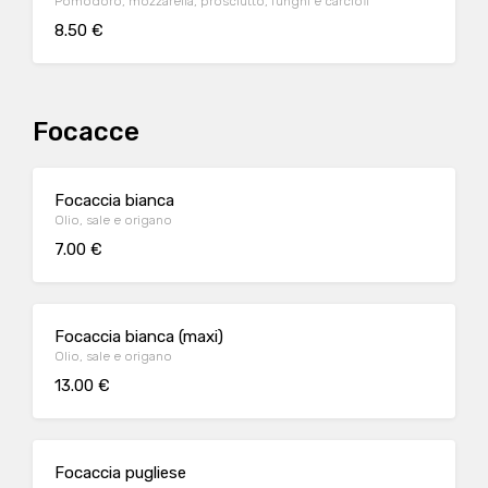
Pomodoro, mozzarella, prosciutto, funghi e carciofi
8.50 €
Focacce
Focaccia bianca
Olio, sale e origano
7.00 €
Focaccia bianca (maxi)
Olio, sale e origano
13.00 €
Focaccia pugliese