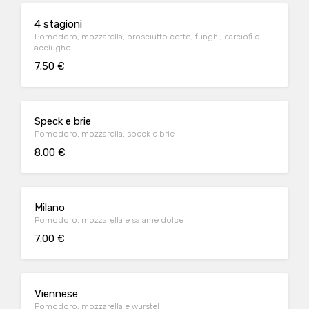
4 stagioni
Pomodoro, mozzarella, prosciutto cotto, funghi, carciofi e
acciughe
7.50 €
Speck e brie
Pomodoro, mozzarella, speck e brie
8.00 €
Milano
Pomodoro, mozzarella e salame dolce
7.00 €
Viennese
Pomodoro, mozzarella e wurstel