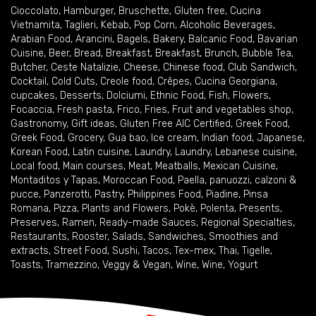
Cioccolato
,
Hamburger
,
Bruschette
,
Gluten free
,
Cucina
Vietnamita
,
Taglieri
,
Kebab
,
Pop Corn
,
Alcoholic Beverages
,
Arabian Food
,
Arancini
,
Bagels
,
Bakery
,
Balcanic Food
,
Bavarian
Cuisine
,
Beer
,
Bread
,
Breakfast
,
Breakfast
,
Brunch
,
Bubble Tea
,
Butcher
,
Ceste Natalizie
,
Cheese
,
Chinese food
,
Club Sandwich
,
Cocktail
,
Cold Cuts
,
Creole food
,
Crêpes
,
Cucina Georgiana
,
cupcakes
,
Desserts
,
Dolciumi
,
Ethnic Food
,
Fish
,
Flowers
,
Focaccia
,
Fresh pasta
,
Frico
,
Fries
,
Fruit and vegetables shop
,
Gastronomy
,
Gift ideas
,
Gluten Free AIC Certified
,
Greek Food
,
Greek Food
,
Grocery
,
Gua bao
,
Ice cream
,
Indian food
,
Japanese
,
Korean Food
,
Latin cuisine
,
Laundry
,
Laundry
,
Lebanese cuisine
,
Local food
,
Main courses
,
Meat
,
Meatballs
,
Mexican Cuisine
,
Montaditos y Tapas
,
Moroccan Food
,
Paella
,
panuozzi, calzoni &
pucce
,
Panzerotti
,
Pastry
,
Philippines Food
,
Piadine
,
Pinsa
Romana
,
Pizza
,
Plants and Flowers
,
Pokè
,
Polenta
,
Presents
,
Preserves
,
Ramen
,
Ready-made Sauces
,
Regional Specialties
,
Restaurants
,
Rooster
,
Salads
,
Sandwiches
,
Smoothies and
extracts
,
Street Food
,
Sushi
,
Tacos
,
Tex-mex
,
Thai
,
Tigelle
,
Toasts
,
Tramezzino
,
Veggy & Vegan
,
Wine
,
Wine
,
Yogurt