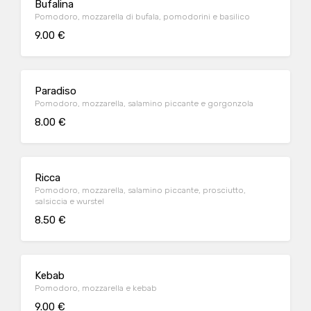
Bufalina
Pomodoro, mozzarella di bufala, pomodorini e basilico
9.00 €
Paradiso
Pomodoro, mozzarella, salamino piccante e gorgonzola
8.00 €
Ricca
Pomodoro, mozzarella, salamino piccante, prosciutto,
salsiccia e wurstel
8.50 €
Kebab
Pomodoro, mozzarella e kebab
9.00 €