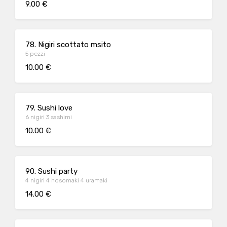
9.00 €
78. Nigiri scottato msito
5 pezzi
10.00 €
79. Sushi love
6 nigiri 3 sashimi
10.00 €
90. Sushi party
4 nigiri 4 hosomaki 4 uramaki
14.00 €