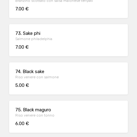
Branzino scottato con salsa maionese teriyaki
7.00 €
73. Sake phi
Salmone philadelphia
7.00 €
74. Black sake
Riso venere con salmone
5.00 €
75. Black maguro
Riso venere con tonno
6.00 €