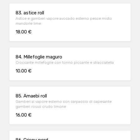
83. astice roll
Astice e gamberi vapore avocado esterno pesce misto
mandorle lime
18.00 €
84. Millefoglie maguro
Croccante millefoglie con tonno piccante e stracciatella
10.00 €
85. Amaebi roll
Gamberi al vapore esterno con carpaccio di capesante
gamberi rosso crudo limone
16.00 €