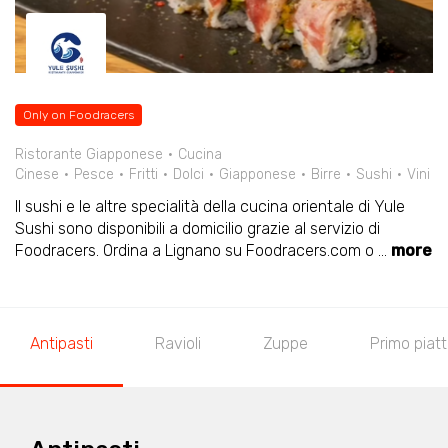
Only on Foodracers
Ristorante Giapponese
Cucina
Cinese
Pesce
Fritti
Dolci
Giapponese
Birre
Sushi
Vini
Il sushi e le altre specialità della cucina orientale di Yule
Sushi sono disponibili a domicilio grazie al servizio di
Foodracers. Ordina a Lignano su Foodracers.com o
...
more
Antipasti
Ravioli
Zuppe
Primo piat