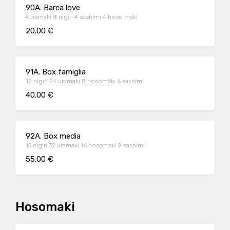
90A. Barca love
4uramaki 8 nigiri 4 sashimi 4 hoso maki
20.00 €
91A. Box famiglia
12 nigiri 24 uramaki 8 hosomaki 6 sashimi
40.00 €
92A. Box media
15 nigiri 32 uramaki 16 hosomaki 9 sashimi
55.00 €
Hosomaki