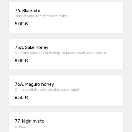
76. Black ebi
Riso venere con gambero cotto
5.00 €
75A. Sake honey
Salmone scottato philadelphia pasta kataifi salsa teriyaki
8.00 €
76A. Maguro honey
Onno scottato philadelphia pasta kataifi
8.50 €
77. Nigiri misto
6 pezzi