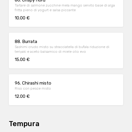
86. Crispy nord
Tartare di salmone zucchine mela mango servito base di alga
fritta pieno di yogurt e salsa piccante
10.00 €
88. Burrata
Sashimi crudo misto su stracciatella di bufala riduzione di
teriyaki e aceto balsamico di miele olio evo
15.00 €
96. Chirashi misto
Riso con pesce misto
12.00 €
Tempura