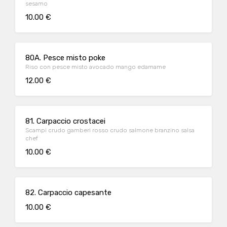
sesamo
10.00 €
80A. Pesce misto poke
Riso con pesce misto avocado mango edamame
12.00 €
81. Carpaccio crostacei
Scampi crudo gamberi rosso crudo salmone branzino salsa
chef
10.00 €
82. Carpaccio capesante
10.00 €