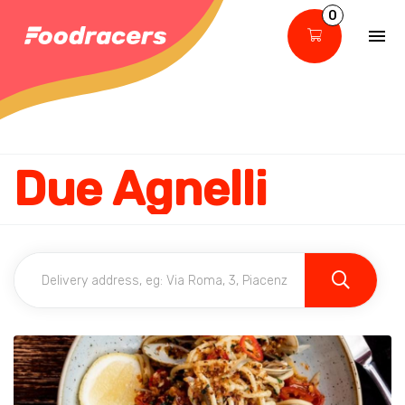
0
Due Agnelli