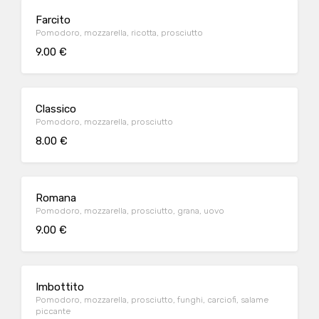
Farcito
Pomodoro, mozzarella, ricotta, prosciutto
9.00 €
Classico
Pomodoro, mozzarella, prosciutto
8.00 €
Romana
Pomodoro, mozzarella, prosciutto, grana, uovo
9.00 €
Imbottito
Pomodoro, mozzarella, prosciutto, funghi, carciofi, salame
piccante