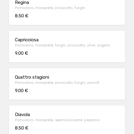
Regina
Pomodoro, mozzarella, prosciutto, funghi
8.50 €
Capricciosa
Pomodoro, mozzarella, funghi, prosciutto, olive, origano
9.00 €
Quattro stagioni
Pomodoro, mozzarella, prosciutto, funghi, carciofi
9.00 €
Diavola
Pomodoro, mozzarella, salame piccante, peperoni
8.50 €