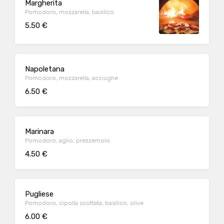
Margherita
Pomodoro, mozzarella, basilico
5.50 €
Napoletana
Pomodoro, mozzarella, acciughe
6.50 €
Marinara
Pomodoro, aglio, prezzemolo
4.50 €
Pugliese
Pomodoro, cipolla scottata, basilico, olive
6.00 €