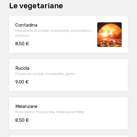
Le vegetariane
Contadina
Mozzarella di bufala, mozzarella, pomodorini,
basilico
8.50 €
Rucola
Focaccia, rucola, mozzarella, grana
9.00 €
Melanzane
Pomodoro, mozzarella, melanzane fritte
8.50 €