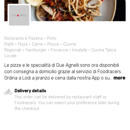
Ristorante e Pizzeria
Primi
Piatti
Pizza
Carne
Pesce
Cucine
Regionali
Hamburger
Focaccia
Insalate
Cucina Tipica
Locale
Le pizze e le specialità di Due Agnelli sono ora disponibili
con consegna a domicilio grazie al servizio di Foodracers.
Ordina a Lodi a pranzo e cena dalla nostra App o su
...
more
Delivery details
This order can be delivered by restaurant staff or
Foodracers. You can select your preference later during
the checkout