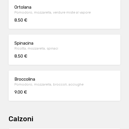
Ortolana
Pomodoro, mozzarella, verdure miste al vapore
8.50 €
Spinacina
Ricotta, mozzarella, spinaci
8.50 €
Broccolina
Pomodoro, mozzarella, broccoli, acciughe
9.00 €
Calzoni