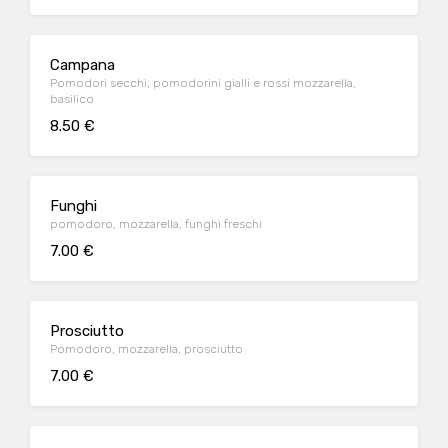
Campana
Pomodori secchi, pomodorini gialli e rossi mozzarella,
basilico
8.50 €
Funghi
pomodoro, mozzarella, funghi freschi
7.00 €
Prosciutto
Pomodoro, mozzarella, prosciutto
7.00 €