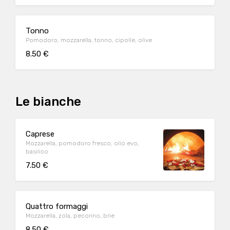
Tonno
Pomodoro, mozzarella, tonno, cipolle, olive
8.50 €
Le bianche
Caprese
Mozzarella, pomodoro fresco, olio evo,
basilico
7.50 €
Quattro formaggi
Mozzarella, zola, pecorino, brie
8.50 €