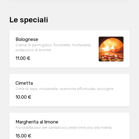
Le speciali
Bolognese
Crema di parmigiano, fiordilatte, mortadella,
pistacchio di bronte
11.00 €
Cimetta
Cime di rapa, mozzarella, scamorza affumicata, acciughe
10.00 €
Margherita al limone
Fiordilatte,alici del cantabrico,zeste lime,olio alla menta
15.00 €