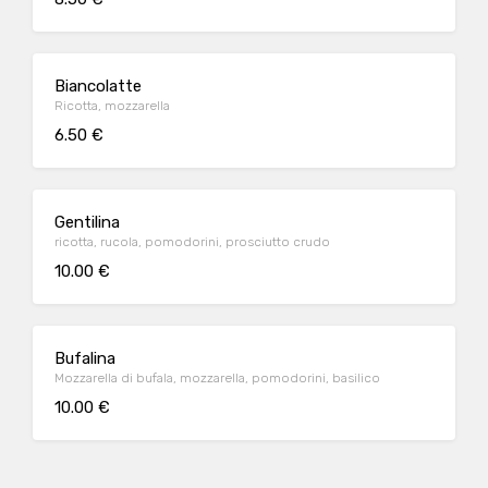
Biancolatte
Ricotta, mozzarella
6.50 €
Gentilina
ricotta, rucola, pomodorini, prosciutto crudo
10.00 €
Bufalina
Mozzarella di bufala, mozzarella, pomodorini, basilico
10.00 €