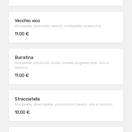
Vecchio vico
Mozzarella, pomodori secchi, mortadella, pistacchio
11.00 €
Burratina
Mozzarella, prosciuto crudo, burrata pugliese dop, olio al
basilico
11.00 €
Stracciatella
Mozzarella, stracciatella, pomodorini freschi, olio al basilico
10.00 €