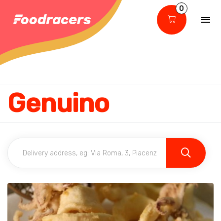
0
Genuino