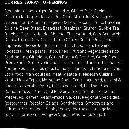
OUR RESTAURANT OFFERINGS
Cioccolato
,
Hamburger
,
Bruschette
,
Gluten free
,
Cucina
Vietnamita
,
Taglieri
,
Kebab
,
Pop Corn
,
Alcoholic Beverages
,
Arabian Food
,
Arancini
,
Bagels
,
Bakery
,
Balcanic Food
,
Bavarian
Cuisine
,
Beer
,
Bread
,
Breakfast
,
Breakfast
,
Brunch
,
Bubble Tea
,
Butcher
,
Ceste Natalizie
,
Cheese
,
Chinese food
,
Club Sandwich
,
Cocktail
,
Cold Cuts
,
Creole food
,
Crêpes
,
Cucina Georgiana
,
cupcakes
,
Desserts
,
Dolciumi
,
Ethnic Food
,
Fish
,
Flowers
,
Focaccia
,
Fresh pasta
,
Frico
,
Fries
,
Fruit and vegetables shop
,
Gastronomy
,
Gift ideas
,
Gluten Free AIC Certified
,
Greek Food
,
Greek Food
,
Grocery
,
Gua bao
,
Ice cream
,
Indian food
,
Japanese
,
Korean Food
,
Latin cuisine
,
Laundry
,
Laundry
,
Lebanese cuisine
,
Local food
,
Main courses
,
Meat
,
Meatballs
,
Mexican Cuisine
,
Montaditos y Tapas
,
Moroccan Food
,
Paella
,
panuozzi, calzoni &
pucce
,
Panzerotti
,
Pastry
,
Philippines Food
,
Piadine
,
Pinsa
Romana
,
Pizza
,
Plants and Flowers
,
Pokè
,
Polenta
,
Presents
,
Preserves
,
Ramen
,
Ready-made Sauces
,
Regional Specialties
,
Restaurants
,
Rooster
,
Salads
,
Sandwiches
,
Smoothies and
extracts
,
Street Food
,
Sushi
,
Tacos
,
Tex-mex
,
Thai
,
Tigelle
,
Toasts
,
Tramezzino
,
Veggy & Vegan
,
Wine
,
Wine
,
Yogurt