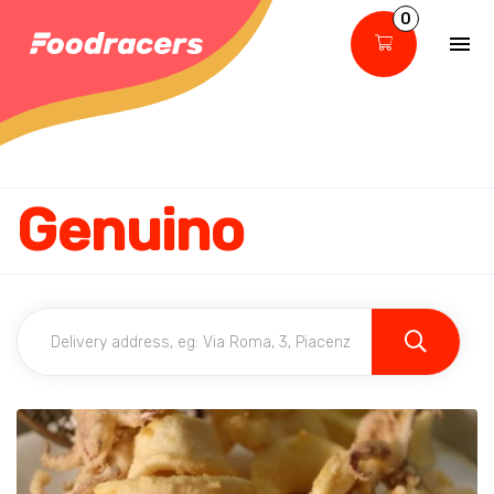
0
Genuino