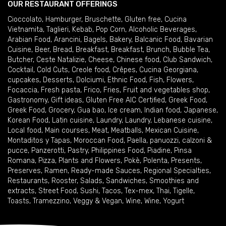
OUR RESTAURANT OFFERINGS
Cioccolato
,
Hamburger
,
Bruschette
,
Gluten free
,
Cucina
Vietnamita
,
Taglieri
,
Kebab
,
Pop Corn
,
Alcoholic Beverages
,
Arabian Food
,
Arancini
,
Bagels
,
Bakery
,
Balcanic Food
,
Bavarian
Cuisine
,
Beer
,
Bread
,
Breakfast
,
Breakfast
,
Brunch
,
Bubble Tea
,
Butcher
,
Ceste Natalizie
,
Cheese
,
Chinese food
,
Club Sandwich
,
Cocktail
,
Cold Cuts
,
Creole food
,
Crêpes
,
Cucina Georgiana
,
cupcakes
,
Desserts
,
Dolciumi
,
Ethnic Food
,
Fish
,
Flowers
,
Focaccia
,
Fresh pasta
,
Frico
,
Fries
,
Fruit and vegetables shop
,
Gastronomy
,
Gift ideas
,
Gluten Free AIC Certified
,
Greek Food
,
Greek Food
,
Grocery
,
Gua bao
,
Ice cream
,
Indian food
,
Japanese
,
Korean Food
,
Latin cuisine
,
Laundry
,
Laundry
,
Lebanese cuisine
,
Local food
,
Main courses
,
Meat
,
Meatballs
,
Mexican Cuisine
,
Montaditos y Tapas
,
Moroccan Food
,
Paella
,
panuozzi, calzoni &
pucce
,
Panzerotti
,
Pastry
,
Philippines Food
,
Piadine
,
Pinsa
Romana
,
Pizza
,
Plants and Flowers
,
Pokè
,
Polenta
,
Presents
,
Preserves
,
Ramen
,
Ready-made Sauces
,
Regional Specialties
,
Restaurants
,
Rooster
,
Salads
,
Sandwiches
,
Smoothies and
extracts
,
Street Food
,
Sushi
,
Tacos
,
Tex-mex
,
Thai
,
Tigelle
,
Toasts
,
Tramezzino
,
Veggy & Vegan
,
Wine
,
Wine
,
Yogurt