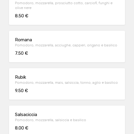
Pomodoro, mozzarella, prosciutto cotto, carciofi, funghi e
olive nere
8.50 €
Romana
Pomodoro, mozzarella, acciughe, capperi, origano e basilico
7.50 €
Rubik
Pomodoro, mozzarella, mais, salsiccia, tonno, aglio e basilico
9.50 €
Salsaciccia
Pomodoro, mozzarella, salsiccia e basilico
8.00 €