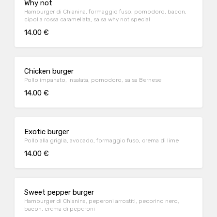
Why not
Hamburger di Chianina, formaggio fuso, pomodoro, bacon,
cipolla rossa caramellata, salsa why not special
14.00 €
Chicken burger
Pollo impanato, insalata, pomodoro, salsa Bernese
14.00 €
Exotic burger
Pollo alla griglia, avocado, formaggio fuso, crema di lime
14.00 €
Sweet pepper burger
Hamburger di Chianina, peperoni arrostiti, pecorino nero,
bacon, crema di peperoni