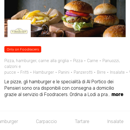
Only on Foodracers
Pizza, hamburger, carne alla griglia
Pizza
Carne
Panuozzi,
calzoni e
pucce
Fritti
Hamburger
Panini
Panzerotti
Birre
Insalate
Le pizze, gli hamburger e le specialità di Al Portico dei
Pensieri sono ora disponibili con consegna a domicilio
grazie al servizio di Foodracers. Ordina a Lodi a pra
...
more
amburger
Carpaccio
Tartare
Insalate