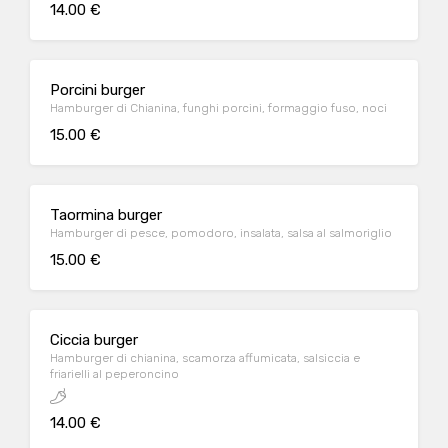
14.00 €
Porcini burger
Hamburger di Chianina, funghi porcini, formaggio fuso, noci
15.00 €
Taormina burger
Hamburger di pesce, pomodoro, insalata, salsa al salmoriglio
15.00 €
Ciccia burger
Hamburger di chianina, scamorza affumicata, salsiccia e
friarielli al peperoncino
14.00 €