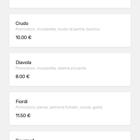
Crudo
Pomodoro, mozzarella, crudo di parma, basilico
10.00 €
Diavola
Pomodoro, mozzarella, salame piccante
8.00 €
Fiordi
Pomodoro, panna, salmone fumato, rucola, grana
11.50 €