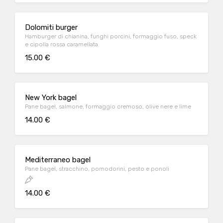
Dolomiti burger
Hamburger di chianina, funghi porcini, formaggio fuso, speck
e cipolla rossa caramellata
15.00 €
New York bagel
Pane bagel, salmone, formaggio cremoso, olive nere e lime
14.00 €
Mediterraneo bagel
Pane bagel, stracchino, pomodorini, pesto e ponoli
14.00 €