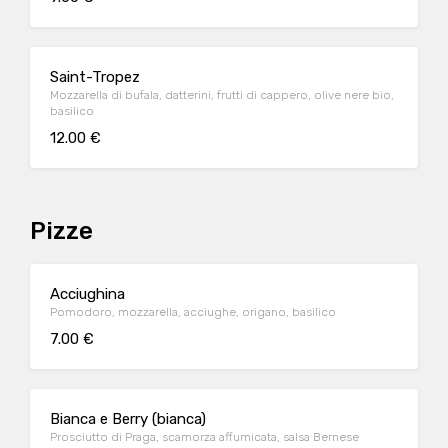
Saint-Tropez
Mozzarella di bufala, datterini, frutti di cappero, olive nere bio,
basilico
12.00 €
Pizze
Acciughina
Pomodoro, mozzarella, acciughe, origano, basilico
7.00 €
Bianca e Berry (bianca)
Prosciutto di Praga, scamorza affumicata, salsa Bernese