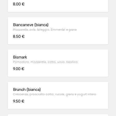
8.00 €
Biancaneve (bianca)
Mozzarella, zola, taleggio, Emmental e grana
8.50 €
Bismark
Pomodoro, mozzarella, cotto, uovo, basilico
9.00 €
Brunch (bianca)
Crescenza, prosciutto cotto, rucola, grana e yogurt intero
9.50 €