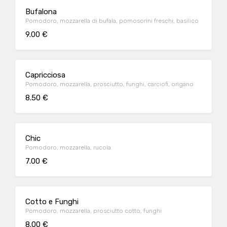
Bufalona
Pomodoro, mozzarella di bufala, pomosorini freschi, basilico
9.00 €
Capricciosa
Pomodoro, mozzarella, prosciutto, funghi, carciofi, origano
8.50 €
Chic
Pomodoro, mozzarella, rucola
7.00 €
Cotto e Funghi
Pomodoro, mozzarella, prosciutto cotto, funghi
8.00 €