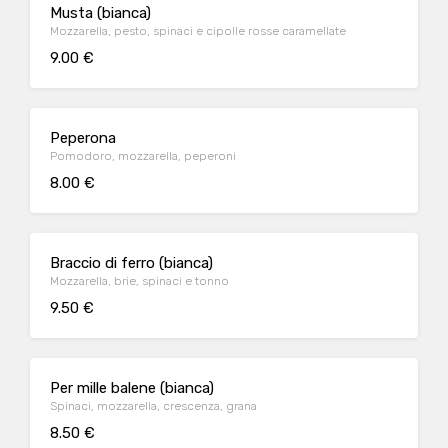
Musta (bianca)
Mozzarella, pesto, spinaci e cipolle rosse caramellate
9.00 €
Peperona
Pomodoro, mozzarella, peperoni
8.00 €
Braccio di ferro (bianca)
Mozzarella, brie, spinaci e tonno
9.50 €
Per mille balene (bianca)
Spinaci, mozzarella, crescenza, grana
8.50 €