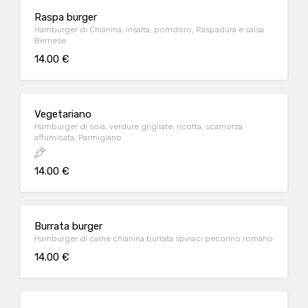
Raspa burger
Hamburger di Chianina, insalta, pomdoro, Raspadura e salsa
Bernese
14.00 €
Vegetariano
Hamburger di soia, verdure grigliate, ricotta, scamorza
affumicata, Parmigiano
14.00 €
Burrata burger
Hamburger di carne chianina burrata spinaci pecorino romano
14.00 €