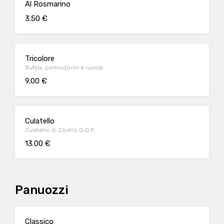
Al Rosmarino
3.50 €
Tricolore
Bufala, pomodorini e rucola
9.00 €
Culatello
Culatello di Zibello D.O.P.
13.00 €
Panuozzi
Classico