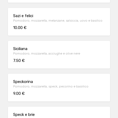
Sazi e felici
Pomodoro, mozzarella, melanzane, salsiccia, uovo e basilico
10.00 €
Siciliana
Pomodoro, mozzarella, acciughe e olive nere
7.50 €
Speckorina
Pomodoro, mozzarella, speck, pecorino e basiilico
9.00 €
Speck e brie