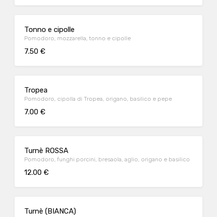
Tonno e cipolle
Pomodoro, mozzarella, tonno e cipolle
7.50 €
Tropea
Pomodoro, cipolla di Tropea, origano, basilico e pepe
7.00 €
Turnè ROSSA
Pomodoro, funghi porcini, bresaola, aglio, origano e basilico
12.00 €
Turnè (BIANCA)