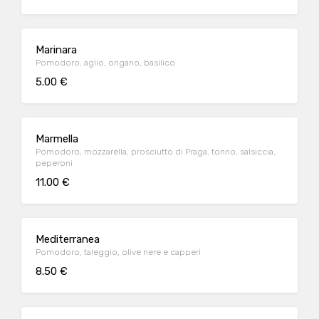
Marinara
Pomodoro, aglio, origano, basilico
5.00 €
Marmella
Pomodoro, mozzarella, prosciutto di Praga, tonno, salsiccia,
peperoni
11.00 €
Mediterranea
Pomodoro, taleggio, olive nere e capperi
8.50 €