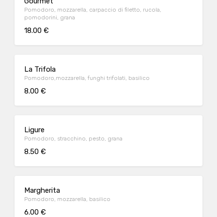
Gourmet
Pomodoro, mozzarella, carpaccio di filetto, rucola,
pomodorini, grana
18.00 €
La Trifola
Pomodoro,mozzarella, funghi trifolati, basilico
8.00 €
Ligure
Pomodoro, stracchino, pesto, grana
8.50 €
Margherita
Pomodoro, mozzarella, basilico
6.00 €