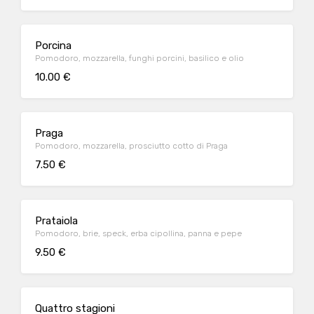
Porcina
Pomodoro, mozzarella, funghi porcini, basilico e olio
10.00 €
Praga
Pomodoro, mozzarella, prosciutto cotto di Praga
7.50 €
Prataiola
Pomodoro, brie, speck, erba cipollina, panna e pepe
9.50 €
Quattro stagioni