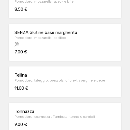
Pomodoro, mozzarella, speck e brie
8.50 €
SENZA Glutine base margherita
Pomodoro, mozzarella, basilico
7.00 €
Tellina
Pomodoro, taleggio, bresaola, olio extravergine e pepe
11.00 €
Tonnazza
Pomodoro, scamorza affumicata, tonno e carciofi
9.00 €