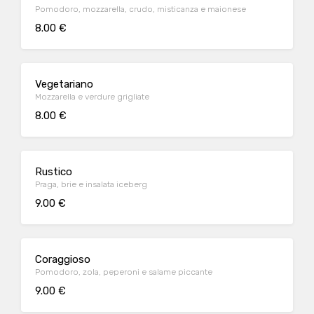
Pomodoro, mozzarella, crudo, misticanza e maionese
8.00 €
Vegetariano
Mozzarella e verdure grigliate
8.00 €
Rustico
Praga, brie e insalata iceberg
9.00 €
Coraggioso
Pomodoro, zola, peperoni e salame piccante
9.00 €