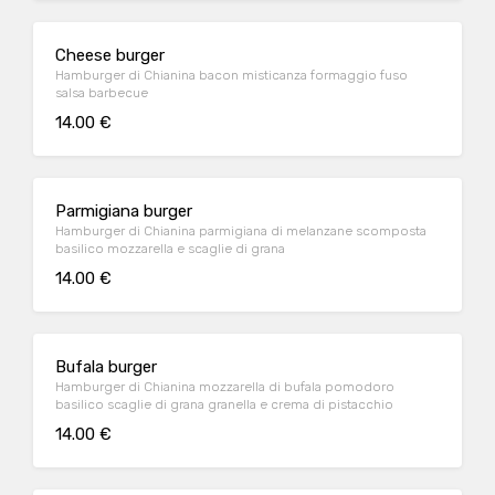
Cheese burger
Hamburger di Chianina bacon misticanza formaggio fuso
salsa barbecue
14.00 €
Parmigiana burger
Hamburger di Chianina parmigiana di melanzane scomposta
basilico mozzarella e scaglie di grana
14.00 €
Bufala burger
Hamburger di Chianina mozzarella di bufala pomodoro
basilico scaglie di grana granella e crema di pistacchio
14.00 €