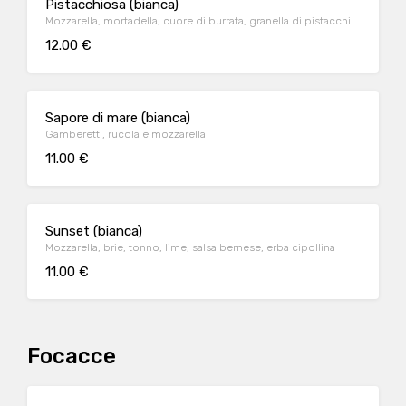
Pistacchiosa (bianca)
Mozzarella, mortadella, cuore di burrata, granella di pistacchi
12.00 €
Sapore di mare (bianca)
Gamberetti, rucola e mozzarella
11.00 €
Sunset (bianca)
Mozzarella, brie, tonno, lime, salsa bernese, erba cipollina
11.00 €
Focacce