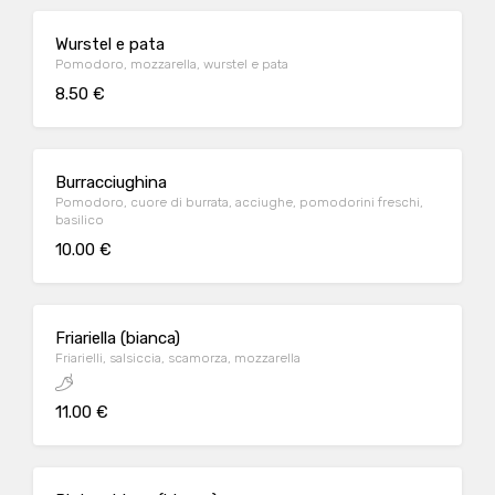
Wurstel e pata
Pomodoro, mozzarella, wurstel e pata
8.50 €
Burracciughina
Pomodoro, cuore di burrata, acciughe, pomodorini freschi,
basilico
10.00 €
Friariella (bianca)
Friarielli, salsiccia, scamorza, mozzarella
11.00 €