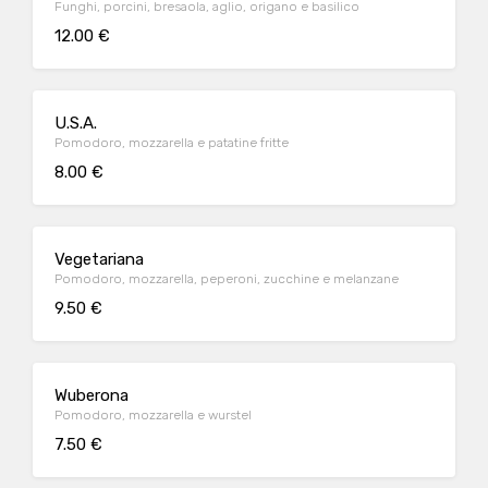
Funghi, porcini, bresaola, aglio, origano e basilico
12.00 €
U.S.A.
Pomodoro, mozzarella e patatine fritte
8.00 €
Vegetariana
Pomodoro, mozzarella, peperoni, zucchine e melanzane
9.50 €
Wuberona
Pomodoro, mozzarella e wurstel
7.50 €