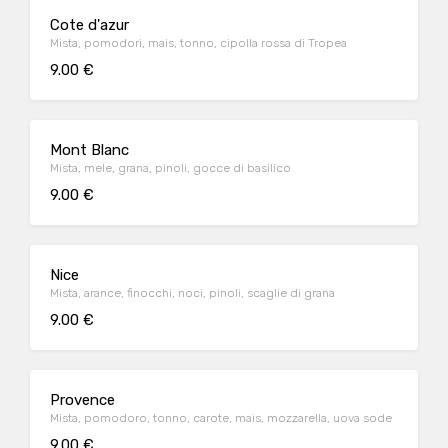
Cote d'azur
Mista, pomodori, mais, tonno, cipolla rossa di Tropea
9.00 €
Mont Blanc
Mista, mele, grana, pinoli, gocce di basilico
9.00 €
Nice
Mista, arance, finocchi, noci, pinoli, scaglie di grana
9.00 €
Provence
Mista, pomodoro, tonno, carote, mais, mozzarella, uova sode
9.00 €