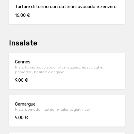
Tartare di tonno con datterini avocado e zenzero
16.00 €
Insalate
Cannes
Mista, tonno, uovo sodo, olive taggiasche, acciughe,
pomodori, basilico e origano
9.00 €
Camargue
Mista, pomodori, salmone, salsa yogurt, noci
9.00 €