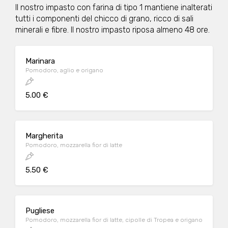
Il nostro impasto con farina di tipo 1 mantiene inalterati
tutti i componenti del chicco di grano, ricco di sali
minerali e fibre. Il nostro impasto riposa almeno 48 ore.
Marinara
Pomodoro, aglio e origano
5.00 €
Margherita
Pomodoro, mozzarella fior di latte
5.50 €
Pugliese
Pomodoro, mozzarella fior di latte, cipolle di Tropea e origano