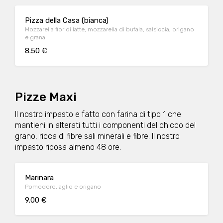
Pizza della Casa (bianca)
Mozzarella fior di latte, mozzarella di bufala, salsiccia, origano
e grana
8.50 €
Pizze Maxi
Il nostro impasto e fatto con farina di tipo 1 che
mantieni in alterati tutti i componenti del chicco del
grano, ricca di fibre sali minerali e fibre. Il nostro
impasto riposa almeno 48 ore.
Marinara
Pomodoro, aglio e origano
9.00 €