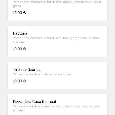
Pomodoro, mozzarella fior di latte, rucola, prosciutto crudo e
grana
18.00 €
Fattoria
Pomodoro, mozzarella fior di latte, brie, gorgonzola, edamer
e salumi
18.00 €
Tirolese (bianca)
Mozzarella fior di latte, ricotta e zucchine
18.00 €
Pizza della Casa (bianca)
Mozzarella fior di latte, mozzarella di bufala, salsiccia, origano
e grana