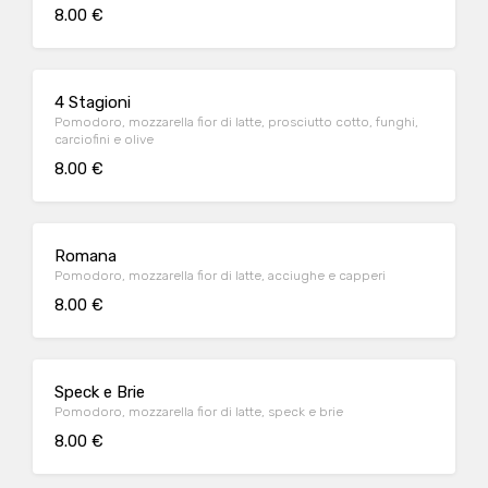
8.00 €
4 Stagioni
Pomodoro, mozzarella fior di latte, prosciutto cotto, funghi,
carciofini e olive
8.00 €
Romana
Pomodoro, mozzarella fior di latte, acciughe e capperi
8.00 €
Speck e Brie
Pomodoro, mozzarella fior di latte, speck e brie
8.00 €