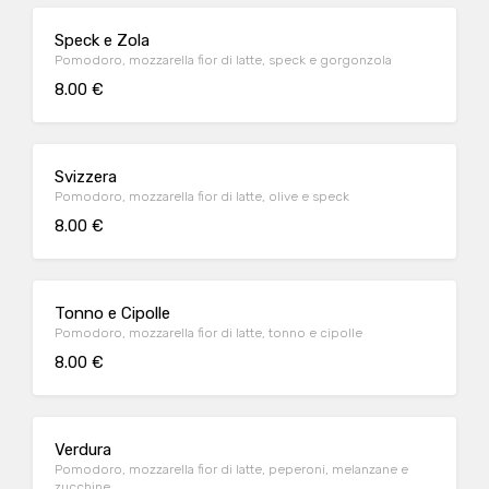
Speck e Zola
Pomodoro, mozzarella fior di latte, speck e gorgonzola
8.00 €
Svizzera
Pomodoro, mozzarella fior di latte, olive e speck
8.00 €
Tonno e Cipolle
Pomodoro, mozzarella fior di latte, tonno e cipolle
8.00 €
Verdura
Pomodoro, mozzarella fior di latte, peperoni, melanzane e
zucchine