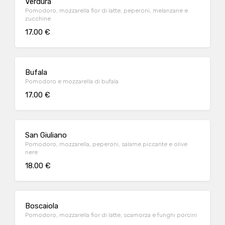
Verdura
Pomodoro, mozzarella fior di latte, peperoni, melanzane e
zucchine
17.00 €
Bufala
Pomodoro e mozzarella di bufala
17.00 €
San Giuliano
Pomodoro, mozzarella, peperoni, salame piccante e olive
nere
18.00 €
Boscaiola
Pomodoro, mozzarella fior di latte, scamorza e funghi porcini