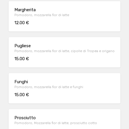
Margherita
Pomodoro, mozzarella fior di latte
12.00 €
Pugliese
Pomodoro, mozzarella fior di latte, cipolle di Tropea e origano
15.00 €
Funghi
Pomodoro, mozzarella fior di latte e funghi
15.00 €
Prosciutto
Pomodoro, Mozzarella fior di latte, prosciutto cotto