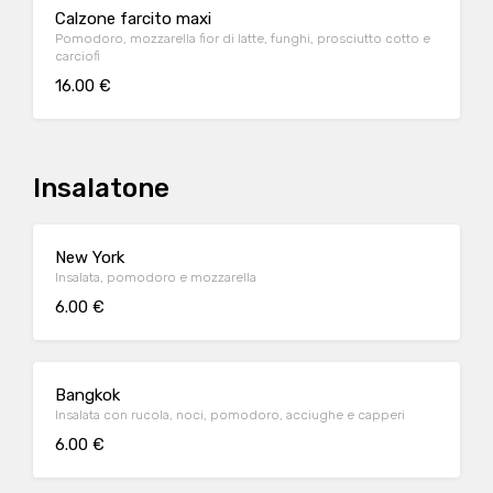
Calzone farcito maxi
Pomodoro, mozzarella fior di latte, funghi, prosciutto cotto e
carciofi
16.00 €
Insalatone
New York
Insalata, pomodoro e mozzarella
6.00 €
Bangkok
Insalata con rucola, noci, pomodoro, acciughe e capperi
6.00 €