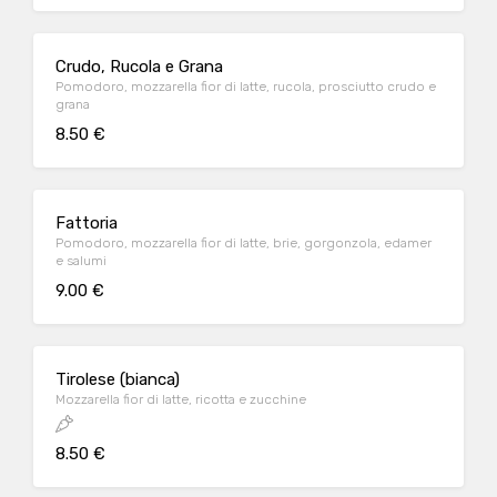
Crudo, Rucola e Grana
Pomodoro, mozzarella fior di latte, rucola, prosciutto crudo e
grana
8.50 €
Fattoria
Pomodoro, mozzarella fior di latte, brie, gorgonzola, edamer
e salumi
9.00 €
Tirolese (bianca)
Mozzarella fior di latte, ricotta e zucchine
8.50 €