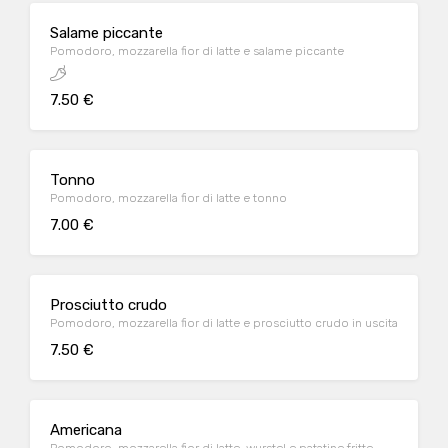
Salame piccante
Pomodoro, mozzarella fior di latte e salame piccante
7.50 €
Tonno
Pomodoro, mozzarella fior di latte e tonno
7.00 €
Prosciutto crudo
Pomodoro, mozzarella fior di latte e prosciutto crudo in uscita
7.50 €
Americana