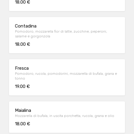
18.00 €
Contadina
Pomodoro, mozzarella fior di latte, zucchine, peperoni,
salame e gorgonzola
18.00 €
Fresca
Pomodoro, rucola, pomodorini, mozzarella di bufala, grana e
tonno
19.00 €
Maialina
Mozzarella di bufala, in uscita porchetta, rucola, grana e olio
18.00 €