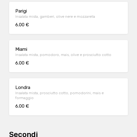
Parigi
Insalata mista, gamberi, olive nere e mozzarella
6.00 €
Miami
Insalata mista, pomodoro, mais, olive e prosciutto cotto
6.00 €
Londra
Insalata mista, prosciutto cotto, pomodorini, mais e
formaggio
6.00 €
Secondi