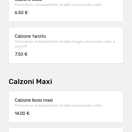
Pomodoro, mozzarella fior di latte e prosciutto cotto
6.50 €
Calzone farcito
Pomodoro, mozzarella fior di latte, funghi, prosciutto cotto e
carciofi
7.50 €
Calzoni Maxi
Calzone liscio maxi
Pomodoro, mozzarella fior di latte e prosciutto cotto
14.00 €