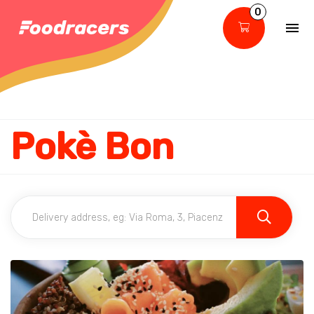
0
Pokè Bon