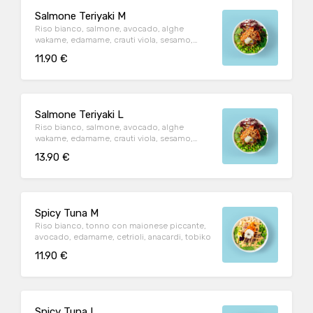
Salmone Teriyaki M
Riso bianco, salmone, avocado, alghe
wakame, edamame, crauti viola, sesamo,
teriyaki, cipolla croccante
11.90 €
Salmone Teriyaki L
Riso bianco, salmone, avocado, alghe
wakame, edamame, crauti viola, sesamo,
teriyaki, cipolla croccante
13.90 €
Spicy Tuna M
Riso bianco, tonno con maionese piccante,
avocado, edamame, cetrioli, anacardi, tobiko
11.90 €
Spicy Tuna L