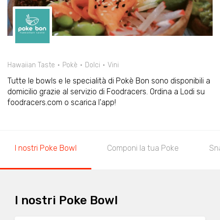
Hawaiian Taste
Pokè
Dolci
Vini
Tutte le bowls e le specialità di Pokè Bon sono disponibili a
domicilio grazie al servizio di Foodracers. Ordina a Lodi su
foodracers.com o scarica l'app!
I nostri Poke Bowl
Componi la tua Poke
Sn
I nostri Poke Bowl