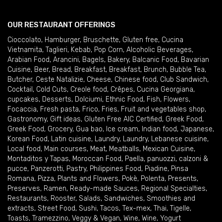
OUR RESTAURANT OFFERINGS
Cioccolato
,
Hamburger
,
Bruschette
,
Gluten free
,
Cucina
Vietnamita
,
Taglieri
,
Kebab
,
Pop Corn
,
Alcoholic Beverages
,
Arabian Food
,
Arancini
,
Bagels
,
Bakery
,
Balcanic Food
,
Bavarian
Cuisine
,
Beer
,
Bread
,
Breakfast
,
Breakfast
,
Brunch
,
Bubble Tea
,
Butcher
,
Ceste Natalizie
,
Cheese
,
Chinese food
,
Club Sandwich
,
Cocktail
,
Cold Cuts
,
Creole food
,
Crêpes
,
Cucina Georgiana
,
cupcakes
,
Desserts
,
Dolciumi
,
Ethnic Food
,
Fish
,
Flowers
,
Focaccia
,
Fresh pasta
,
Frico
,
Fries
,
Fruit and vegetables shop
,
Gastronomy
,
Gift ideas
,
Gluten Free AIC Certified
,
Greek Food
,
Greek Food
,
Grocery
,
Gua bao
,
Ice cream
,
Indian food
,
Japanese
,
Korean Food
,
Latin cuisine
,
Laundry
,
Laundry
,
Lebanese cuisine
,
Local food
,
Main courses
,
Meat
,
Meatballs
,
Mexican Cuisine
,
Montaditos y Tapas
,
Moroccan Food
,
Paella
,
panuozzi, calzoni &
pucce
,
Panzerotti
,
Pastry
,
Philippines Food
,
Piadine
,
Pinsa
Romana
,
Pizza
,
Plants and Flowers
,
Pokè
,
Polenta
,
Presents
,
Preserves
,
Ramen
,
Ready-made Sauces
,
Regional Specialties
,
Restaurants
,
Rooster
,
Salads
,
Sandwiches
,
Smoothies and
extracts
,
Street Food
,
Sushi
,
Tacos
,
Tex-mex
,
Thai
,
Tigelle
,
Toasts
,
Tramezzino
,
Veggy & Vegan
,
Wine
,
Wine
,
Yogurt