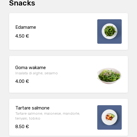
Snacks
Edamame
4.50 €
Goma wakame
Insalata di alghe, sesamo
4.00 €
Tartare salmone
Tartare salmone, maionese, mandorle,
teriyaki, tobiko
8.50 €