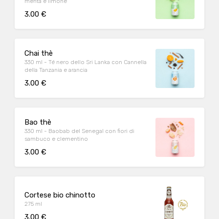
menta e limone
3.00 €
Chai thè
330 ml - Té nero dello Sri Lanka con Cannella
della Tanzania e arancia
3.00 €
Bao thè
330 ml - Baobab del Senegal con fiori di
sambuco e clementino
3.00 €
Cortese bio chinotto
275 ml
3.00 €