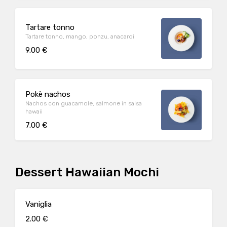
Tartare tonno
Tartare tonno, mango, ponzu, anacardi
9.00 €
Pokè nachos
Nachos con guacamole, salmone in salsa
hawaii
7.00 €
Dessert Hawaiian Mochi
Vaniglia
2.00 €