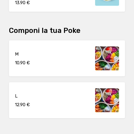
13.90 €
Componi la tua Poke
M
10.90 €
L
12.90 €