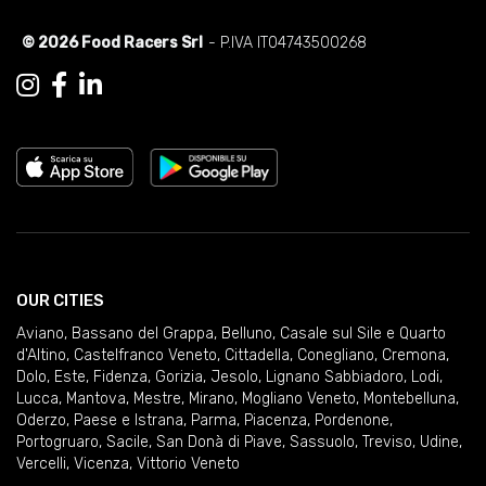
© 2026 Food Racers Srl
- P.IVA IT04743500268
OUR CITIES
Aviano
,
Bassano del Grappa
,
Belluno
,
Casale sul Sile e Quarto
d'Altino
,
Castelfranco Veneto
,
Cittadella
,
Conegliano
,
Cremona
,
Dolo
,
Este
,
Fidenza
,
Gorizia
,
Jesolo
,
Lignano Sabbiadoro
,
Lodi
,
Lucca
,
Mantova
,
Mestre
,
Mirano
,
Mogliano Veneto
,
Montebelluna
,
Oderzo
,
Paese e Istrana
,
Parma
,
Piacenza
,
Pordenone
,
Portogruaro
,
Sacile
,
San Donà di Piave
,
Sassuolo
,
Treviso
,
Udine
,
Vercelli
,
Vicenza
,
Vittorio Veneto