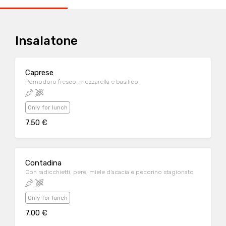
Insalatone
Caprese
Pomodoro fresco, mozzarella e basilico
Only for lunch
7.50 €
Contadina
Con radicchietti, pere, miele d'acacia e pecorino stagionato
Only for lunch
7.00 €