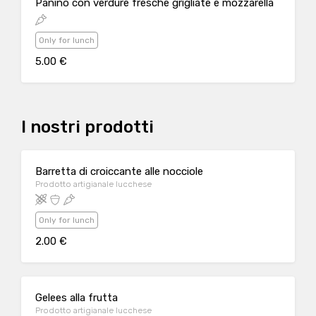
Panino con verdure fresche grigliate e mozzarella
Only for lunch
5.00 €
I nostri prodotti
Barretta di croiccante alle nocciole
Prodotto artigianale lucchese
Only for lunch
2.00 €
Gelees alla frutta
Prodotto artigianale lucchese