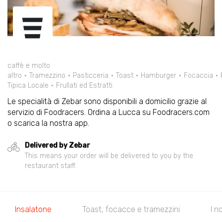
caffè e molto
altro
Tramezzino
Pasticceria
Toast
Hamburger
Focaccia
Tipica Locale
Frullati ed Estratti
Le specialità di Zebar sono disponibili a domicilio grazie al
servizio di Foodracers. Ordina a Lucca su Foodracers.com
o scarica la nostra app.
Delivered by Zebar
This means your order will be delivered to you by the
restaurant staff.
Insalatone
Toast, focacce e tramezzini
I n