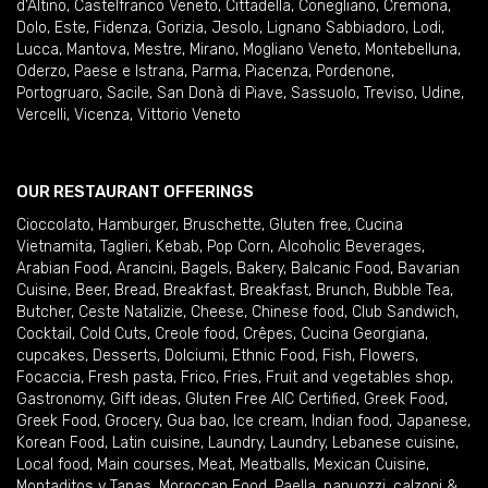
d'Altino
,
Castelfranco Veneto
,
Cittadella
,
Conegliano
,
Cremona
,
Dolo
,
Este
,
Fidenza
,
Gorizia
,
Jesolo
,
Lignano Sabbiadoro
,
Lodi
,
Lucca
,
Mantova
,
Mestre
,
Mirano
,
Mogliano Veneto
,
Montebelluna
,
Oderzo
,
Paese e Istrana
,
Parma
,
Piacenza
,
Pordenone
,
Portogruaro
,
Sacile
,
San Donà di Piave
,
Sassuolo
,
Treviso
,
Udine
,
Vercelli
,
Vicenza
,
Vittorio Veneto
OUR RESTAURANT OFFERINGS
Cioccolato
,
Hamburger
,
Bruschette
,
Gluten free
,
Cucina
Vietnamita
,
Taglieri
,
Kebab
,
Pop Corn
,
Alcoholic Beverages
,
Arabian Food
,
Arancini
,
Bagels
,
Bakery
,
Balcanic Food
,
Bavarian
Cuisine
,
Beer
,
Bread
,
Breakfast
,
Breakfast
,
Brunch
,
Bubble Tea
,
Butcher
,
Ceste Natalizie
,
Cheese
,
Chinese food
,
Club Sandwich
,
Cocktail
,
Cold Cuts
,
Creole food
,
Crêpes
,
Cucina Georgiana
,
cupcakes
,
Desserts
,
Dolciumi
,
Ethnic Food
,
Fish
,
Flowers
,
Focaccia
,
Fresh pasta
,
Frico
,
Fries
,
Fruit and vegetables shop
,
Gastronomy
,
Gift ideas
,
Gluten Free AIC Certified
,
Greek Food
,
Greek Food
,
Grocery
,
Gua bao
,
Ice cream
,
Indian food
,
Japanese
,
Korean Food
,
Latin cuisine
,
Laundry
,
Laundry
,
Lebanese cuisine
,
Local food
,
Main courses
,
Meat
,
Meatballs
,
Mexican Cuisine
,
Montaditos y Tapas
,
Moroccan Food
,
Paella
,
panuozzi, calzoni &