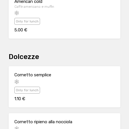
American cold
Caffè americano e muffin
Only for lunch
5.00 €
Dolcezze
Cornetto semplice
Only for lunch
1.10 €
Cornetto ripieno alla nocciola