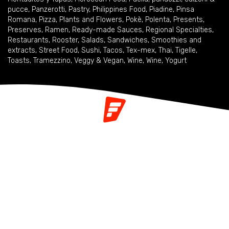
pucce
,
Panzerotti
,
Pastry
,
Philippines Food
,
Piadine
,
Pinsa
Romana
,
Pizza
,
Plants and Flowers
,
Pokè
,
Polenta
,
Presents
,
Preserves
,
Ramen
,
Ready-made Sauces
,
Regional Specialties
,
Restaurants
,
Rooster
,
Salads
,
Sandwiches
,
Smoothies and
extracts
,
Street Food
,
Sushi
,
Tacos
,
Tex-mex
,
Thai
,
Tigelle
,
Toasts
,
Tramezzino
,
Veggy & Vegan
,
Wine
,
Wine
,
Yogurt