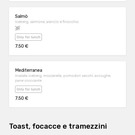
Salmò
Iceberg, salmone, arancio e finocchio
Only for lunch
7.50 €
Mediterranea
Insalata iceberg, mozzarella, pomodori secchi, acciughe,
pane croccante
Only for lunch
7.50 €
Toast, focacce e tramezzini