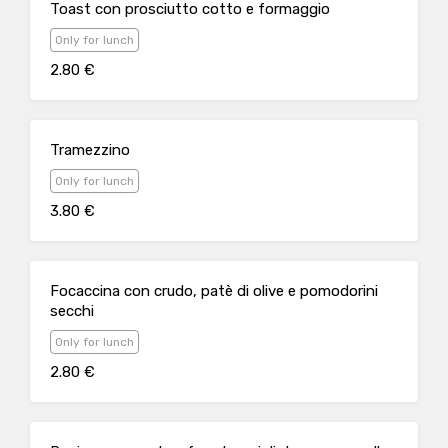
Toast con prosciutto cotto e formaggio
Only for lunch
2.80 €
Tramezzino
Only for lunch
3.80 €
Focaccina con crudo, patè di olive e pomodorini
secchi
Only for lunch
2.80 €