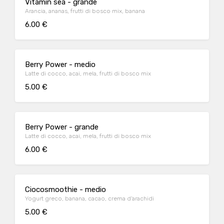
Vitamin sea - grande
Arancia, ananas, frutti di bosco mix, banana
6.00 €
Berry Power - medio
Latte di cocco, acai, mela, frutti di bosco mix
5.00 €
Berry Power - grande
Latte di cocco, acai, mela, frutti di bosco mix
6.00 €
Ciocosmoothie - medio
Yogurt greco, banana, cacao, crema d’arachidi
5.00 €