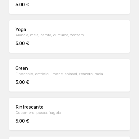
5.00 €
Yoga
Arancia, mela, carota, curcuma, zenzero
5.00 €
Green
Finocchio, cetriolo, limone, spinaci, zenzero, mela
5.00 €
Rinfrescante
Cocomero, pesca, fragola
5.00 €