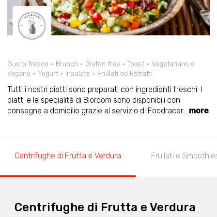
Gusto fresco
Brunch
Gluten free
Toast
Vegetariano e
Vegano
Yogurt
Insalate
Frullati ed Estratti
Tutti i nostri piatti sono preparati con ingredienti freschi. I
piatti e le specialità di Bioroom sono disponibili con
consegna a domicilio grazie al servizio di Foodracer
...
more
Centrifughe di Frutta e Verdura
Frullati e Smoothie
Centrifughe di Frutta e Verdura