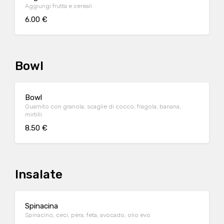
Aggiungi frutta e cereali
6.00 €
Bowl
Bowl
Guarnito con granola, scaglie di cocco, fragola, banana,
mirtilli
8.50 €
Insalate
Spinacina
Spinacino, ceci, pera, feta, avocado, olio evo