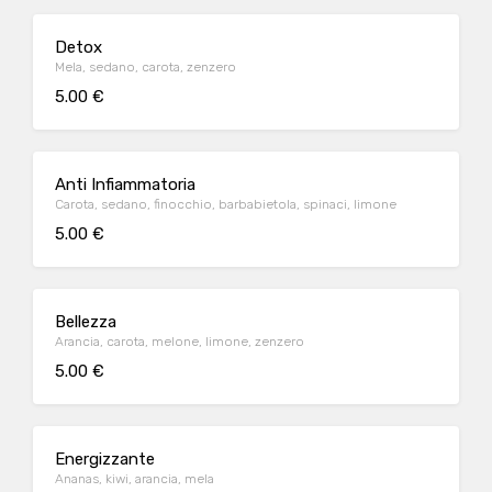
Detox
Mela, sedano, carota, zenzero
5.00 €
Anti Infiammatoria
Carota, sedano, finocchio, barbabietola, spinaci, limone
5.00 €
Bellezza
Arancia, carota, melone, limone, zenzero
5.00 €
Energizzante
Ananas, kiwi, arancia, mela