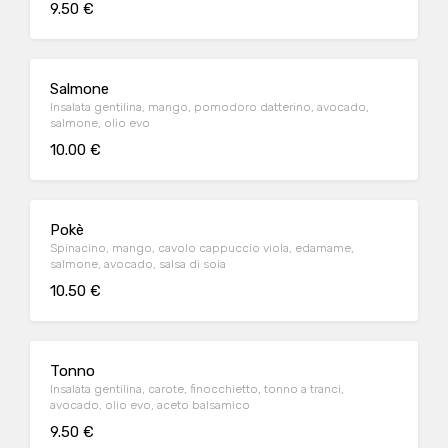
9.50 €
Salmone
Insalata gentilina, mango, pomodoro datterino, avocado,
salmone, olio evo
10.00 €
Pokè
Spinacino, mango, cavolo cappuccio viola, edamame,
salmone, avocado, salsa di soia
10.50 €
Tonno
Insalata gentilina, carote, finocchietto, tonno a tranci,
avocado, olio evo, aceto balsamico
9.50 €