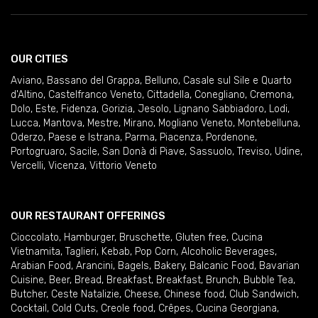
OUR CITIES
Aviano
,
Bassano del Grappa
,
Belluno
,
Casale sul Sile e Quarto
d'Altino
,
Castelfranco Veneto
,
Cittadella
,
Conegliano
,
Cremona
,
Dolo
,
Este
,
Fidenza
,
Gorizia
,
Jesolo
,
Lignano Sabbiadoro
,
Lodi
,
Lucca
,
Mantova
,
Mestre
,
Mirano
,
Mogliano Veneto
,
Montebelluna
,
Oderzo
,
Paese e Istrana
,
Parma
,
Piacenza
,
Pordenone
,
Portogruaro
,
Sacile
,
San Donà di Piave
,
Sassuolo
,
Treviso
,
Udine
,
Vercelli
,
Vicenza
,
Vittorio Veneto
OUR RESTAURANT OFFERINGS
Cioccolato
,
Hamburger
,
Bruschette
,
Gluten free
,
Cucina
Vietnamita
,
Taglieri
,
Kebab
,
Pop Corn
,
Alcoholic Beverages
,
Arabian Food
,
Arancini
,
Bagels
,
Bakery
,
Balcanic Food
,
Bavarian
Cuisine
,
Beer
,
Bread
,
Breakfast
,
Breakfast
,
Brunch
,
Bubble Tea
,
Butcher
,
Ceste Natalizie
,
Cheese
,
Chinese food
,
Club Sandwich
,
Cocktail
,
Cold Cuts
,
Creole food
,
Crêpes
,
Cucina Georgiana
,