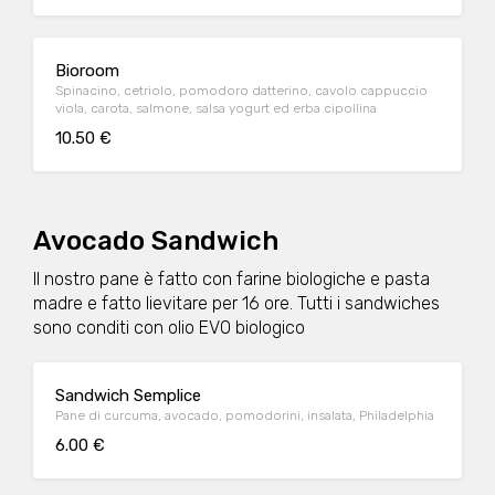
Bioroom
Spinacino, cetriolo, pomodoro datterino, cavolo cappuccio
viola, carota, salmone, salsa yogurt ed erba cipollina
10.50 €
Avocado Sandwich
Il nostro pane è fatto con farine biologiche e pasta
madre e fatto lievitare per 16 ore. Tutti i sandwiches
sono conditi con olio EVO biologico
Sandwich Semplice
Pane di curcuma, avocado, pomodorini, insalata, Philadelphia
6.00 €