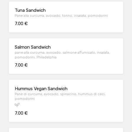
Tuna Sandwich
Pane alla curcuma, avocado, tonno, insalata, pomodorini
7.00 €
Salmon Sandwich
pane alla curcuma, avocado, salmone affumicato, insalata,
pomodorini, Philadelphia
7.00 €
Hummus Vegan Sandwich
Pane di curcuma, avocado, spinacino, hummus di ceci,
pomodorini
7.00 €