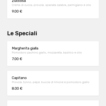
Zuccosa
Crema di zucca, provola, spianata calabra, parmigiano e olio
9.00 €
Le Speciali
Margherita gialla
Pomodoro pachino giallo, mozzarella, basilico e olio
7.00 €
Capitano
Provola, tonno, pepe, buccia di limone e pomodoro giallo
8.00 €