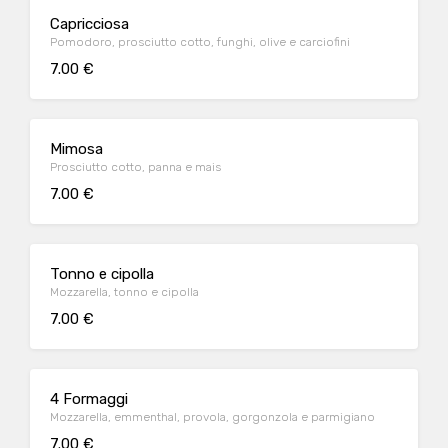
Capricciosa
Pomodoro, prosciutto cotto, funghi, olive e carciofini
7.00 €
Mimosa
Prosciutto cotto, panna e mais
7.00 €
Tonno e cipolla
Mozzarella, tonno e cipolla
7.00 €
4 Formaggi
Mozzarella, emmenthal, provola, gorgonzola e parmigiano
7.00 €