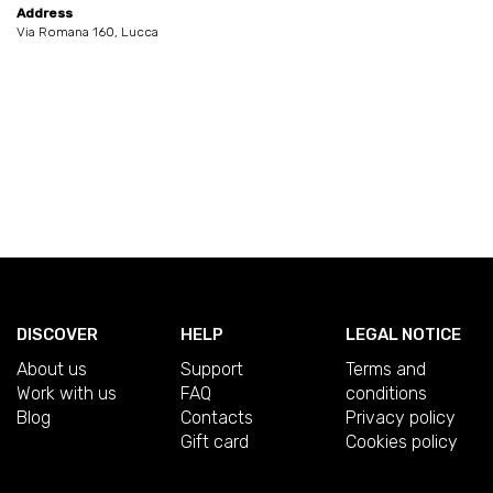
Address
Via Romana 160, Lucca
DISCOVER
HELP
LEGAL NOTICE
About us
Support
Terms and
Work with us
FAQ
conditions
Blog
Contacts
Privacy policy
Gift card
Cookies policy