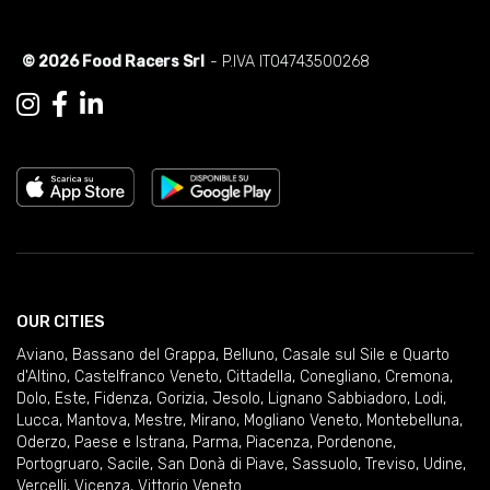
© 2026 Food Racers Srl
- P.IVA IT04743500268
OUR CITIES
Aviano
,
Bassano del Grappa
,
Belluno
,
Casale sul Sile e Quarto
d'Altino
,
Castelfranco Veneto
,
Cittadella
,
Conegliano
,
Cremona
,
Dolo
,
Este
,
Fidenza
,
Gorizia
,
Jesolo
,
Lignano Sabbiadoro
,
Lodi
,
Lucca
,
Mantova
,
Mestre
,
Mirano
,
Mogliano Veneto
,
Montebelluna
,
Oderzo
,
Paese e Istrana
,
Parma
,
Piacenza
,
Pordenone
,
Portogruaro
,
Sacile
,
San Donà di Piave
,
Sassuolo
,
Treviso
,
Udine
,
Vercelli
,
Vicenza
,
Vittorio Veneto