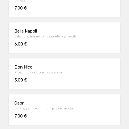
burrata
7.00 €
Bella Napoli
Salsiccia, friarielli, mozzarella e provola
6.00 €
Don Nico
Prosciutto cotto e mozzarella
5.00 €
Capri
Bufala, pomodorini origano e rucola
7.00 €