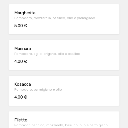
Margherita
Pomodoro, mozzarella, basilico, olio e parmigiano
5.00 €
Marinara
Pomodoro, aglio, origano, olio e basilico
4.00 €
Kosacca
Pomodoro, parmigiano e olio
4.00 €
Filetto
Pomodori pachino, mozzarella, basilico, olio e parmigiano