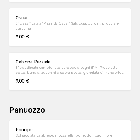
Oscar
2°classificata a "Pizze da Oscar" Salsiccia, porcini, provola e
curcuma
9.00 €
Calzone Parziale
3°classificata campionato europeo a segni (RM) Prosciutto
cotto, burrata, zucchini e sopra pesto, granulata di mandorle e
fior di latte
9.00 €
Panuozzo
Principe
Schiacciata calabrese, mozzarella, pomodori pachino e