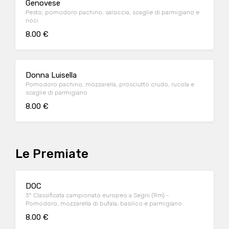
Genovese
Pesto, pomodoro pachino, salsiccia, scaglie di parmigiano e
noci
8.00 €
Donna Luisella
Pomodoro pachino, mozzarella, prosciutto crudo, rucola e
scaglie di parmigiano
8.00 €
Le Premiate
DOC
3° Classificata campionato europeo a Segni (Rm) -
Pomodoro, mozzarella di bufala, basilico e parmigiano
8.00 €