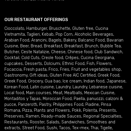
OUR RESTAURANT OFFERINGS
Cioccolato
,
Hamburger
,
Bruschette
,
Gluten free
,
Cucina
Vietnamita
,
Taglieri
,
Kebab
,
Pop Corn
,
Alcoholic Beverages
,
Arabian Food
,
Arancini
,
Bagels
,
Bakery
,
Balcanic Food
,
Bavarian
Cuisine
,
Beer
,
Bread
,
Breakfast
,
Breakfast
,
Brunch
,
Bubble Tea
,
Butcher
,
Ceste Natalizie
,
Cheese
,
Chinese food
,
Club Sandwich
,
Cocktail
,
Cold Cuts
,
Creole food
,
Crêpes
,
Cucina Georgiana
,
cupcakes
,
Desserts
,
Dolciumi
,
Ethnic Food
,
Fish
,
Flowers
,
Focaccia
,
Fresh pasta
,
Frico
,
Fries
,
Fruit and vegetables shop
,
Gastronomy
,
Gift ideas
,
Gluten Free AIC Certified
,
Greek Food
,
Greek Food
,
Grocery
,
Gua bao
,
Ice cream
,
Indian food
,
Japanese
,
Korean Food
,
Latin cuisine
,
Laundry
,
Laundry
,
Lebanese cuisine
,
Local food
,
Main courses
,
Meat
,
Meatballs
,
Mexican Cuisine
,
Montaditos y Tapas
,
Moroccan Food
,
Paella
,
panuozzi, calzoni &
pucce
,
Panzerotti
,
Pastry
,
Philippines Food
,
Piadine
,
Pinsa
Romana
,
Pizza
,
Plants and Flowers
,
Pokè
,
Polenta
,
Presents
,
Preserves
,
Ramen
,
Ready-made Sauces
,
Regional Specialties
,
Restaurants
,
Rooster
,
Salads
,
Sandwiches
,
Smoothies and
extracts
,
Street Food
,
Sushi
,
Tacos
,
Tex-mex
,
Thai
,
Tigelle
,