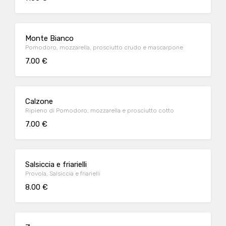
Monte Bianco
Pomodoro, mozzarella, prosciutto crudo e mascarpone
7.00 €
Calzone
Ripieno di Pomodoro, mozzarella e prosciutto cotto
7.00 €
Salsiccia e friarielli
Provola, Salsiccia e friarielli
8.00 €