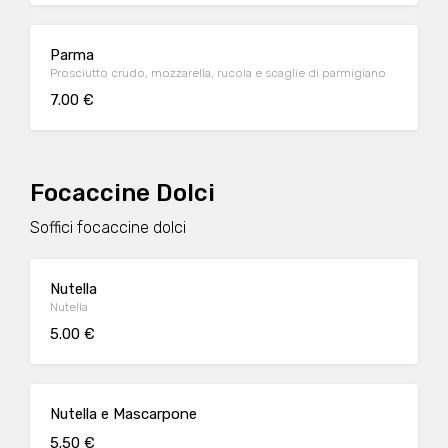
Parma
Prosciutto crudo, mozzarella, rucola e scaglie di parmigiano
7.00 €
Focaccine Dolci
Soffici focaccine dolci
Nutella
Nutella
5.00 €
Nutella e Mascarpone
5.50 €