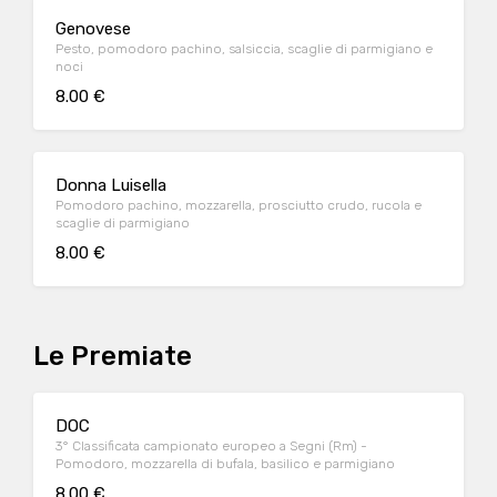
Genovese
Pesto, pomodoro pachino, salsiccia, scaglie di parmigiano e
noci
8.00 €
Donna Luisella
Pomodoro pachino, mozzarella, prosciutto crudo, rucola e
scaglie di parmigiano
8.00 €
Le Premiate
DOC
3° Classificata campionato europeo a Segni (Rm) -
Pomodoro, mozzarella di bufala, basilico e parmigiano
8.00 €