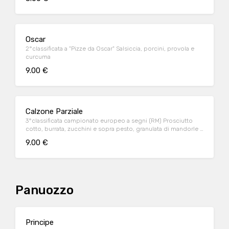
Oscar
2°classificata a "Pizze da Oscar" Salsiccia, porcini, provola e
curcuma
9.00 €
Calzone Parziale
3°classificata campionato europeo a segni (RM) Prosciutto
cotto, burrata, zucchini e sopra pesto, granulata di mandorle e
fior di latte
9.00 €
Panuozzo
Principe