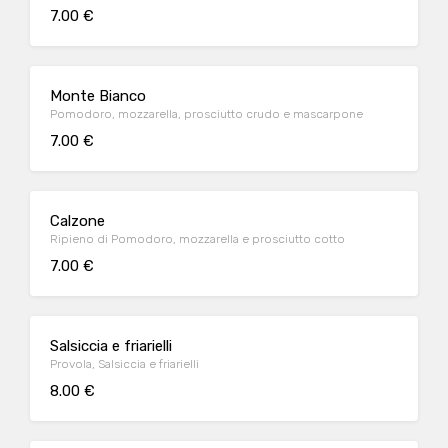
7.00 €
Monte Bianco
Pomodoro, mozzarella, prosciutto crudo e mascarpone
7.00 €
Calzone
Ripieno di Pomodoro, mozzarella e prosciutto cotto
7.00 €
Salsiccia e friarielli
Provola, Salsiccia e friarielli
8.00 €