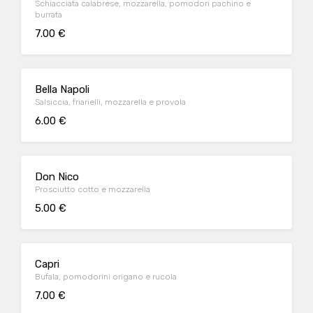
Schiacciata calabrese, mozzarella, pomodori pachino e
burrata
7.00 €
Bella Napoli
Salsiccia, friarielli, mozzarella e provola
6.00 €
Don Nico
Prosciutto cotto e mozzarella
5.00 €
Capri
Bufala, pomodorini origano e rucola
7.00 €