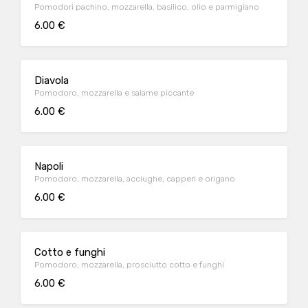
Pomodori pachino, mozzarella, basilico, olio e parmigiano
6.00 €
Diavola
Pomodoro, mozzarella e salame piccante
6.00 €
Napoli
Pomodoro, mozzarella, acciughe, capperi e origano
6.00 €
Cotto e funghi
Pomodoro, mozzarella, prosciutto cotto e funghi
6.00 €