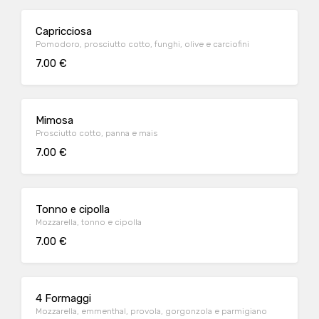
Capricciosa
Pomodoro, prosciutto cotto, funghi, olive e carciofini
7.00 €
Mimosa
Prosciutto cotto, panna e mais
7.00 €
Tonno e cipolla
Mozzarella, tonno e cipolla
7.00 €
4 Formaggi
Mozzarella, emmenthal, provola, gorgonzola e parmigiano