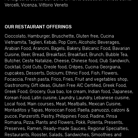
Vercelli
,
Vicenza
,
Vittorio Veneto
OUR RESTAURANT OFFERINGS
Cioccolato
,
Hamburger
,
Bruschette
,
Gluten free
,
Cucina
Vietnamita
,
Taglieri
,
Kebab
,
Pop Corn
,
Alcoholic Beverages
,
Arabian Food
,
Arancini
,
Bagels
,
Bakery
,
Balcanic Food
,
Bavarian
Cuisine
,
Beer
,
Bread
,
Breakfast
,
Breakfast
,
Brunch
,
Bubble Tea
,
Butcher
,
Ceste Natalizie
,
Cheese
,
Chinese food
,
Club Sandwich
,
Cocktail
,
Cold Cuts
,
Creole food
,
Crêpes
,
Cucina Georgiana
,
cupcakes
,
Desserts
,
Dolciumi
,
Ethnic Food
,
Fish
,
Flowers
,
Focaccia
,
Fresh pasta
,
Frico
,
Fries
,
Fruit and vegetables shop
,
Gastronomy
,
Gift ideas
,
Gluten Free AIC Certified
,
Greek Food
,
Greek Food
,
Grocery
,
Gua bao
,
Ice cream
,
Indian food
,
Japanese
,
Korean Food
,
Latin cuisine
,
Laundry
,
Laundry
,
Lebanese cuisine
,
Local food
,
Main courses
,
Meat
,
Meatballs
,
Mexican Cuisine
,
Montaditos y Tapas
,
Moroccan Food
,
Paella
,
panuozzi, calzoni &
pucce
,
Panzerotti
,
Pastry
,
Philippines Food
,
Piadine
,
Pinsa
Romana
,
Pizza
,
Plants and Flowers
,
Pokè
,
Polenta
,
Presents
,
Preserves
,
Ramen
,
Ready-made Sauces
,
Regional Specialties
,
Restaurants
,
Rooster
,
Salads
,
Sandwiches
,
Smoothies and