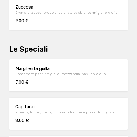
Zuccosa
Crema di zucca, provola, spianata calabra, parmigiano e olio
9.00 €
Le Speciali
Margherita gialla
Pomodoro pachino giallo, mozzarella, basilico e olio
7.00 €
Capitano
Provola, tonno, pepe, buccia di limone e pomodoro giallo
8.00 €