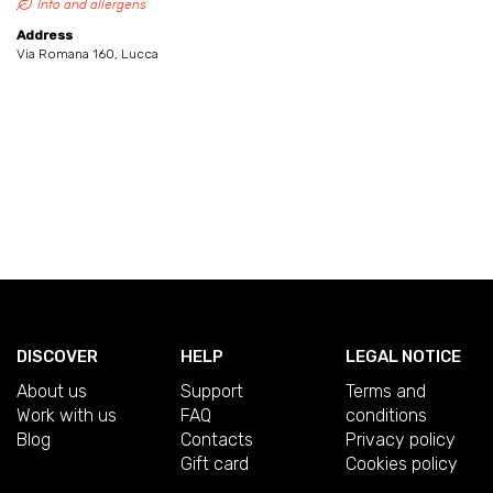
Info and allergens
Address
Via Romana 160, Lucca
DISCOVER
HELP
LEGAL NOTICE
About us
Support
Terms and
Work with us
FAQ
conditions
Blog
Contacts
Privacy policy
Gift card
Cookies policy