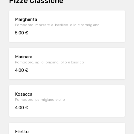
Pizze Classiche
Margherita
Pomodoro, mozzarella, basilico, olio e parmigiano
5.00 €
Marinara
Pomodoro, aglio, origano, olio e basilico
4.00 €
Kosacca
Pomodoro, parmigiano e olio
4.00 €
Filetto