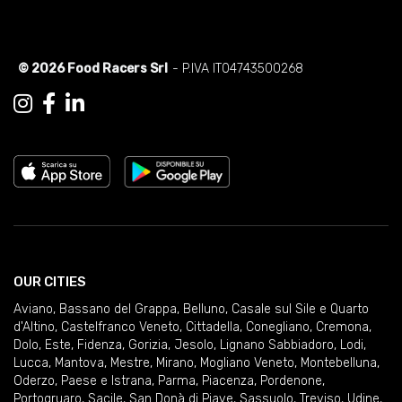
© 2026 Food Racers Srl
- P.IVA IT04743500268
OUR CITIES
Aviano
,
Bassano del Grappa
,
Belluno
,
Casale sul Sile e Quarto
d'Altino
,
Castelfranco Veneto
,
Cittadella
,
Conegliano
,
Cremona
,
Dolo
,
Este
,
Fidenza
,
Gorizia
,
Jesolo
,
Lignano Sabbiadoro
,
Lodi
,
Lucca
,
Mantova
,
Mestre
,
Mirano
,
Mogliano Veneto
,
Montebelluna
,
Oderzo
,
Paese e Istrana
,
Parma
,
Piacenza
,
Pordenone
,
Portogruaro
,
Sacile
,
San Donà di Piave
,
Sassuolo
,
Treviso
,
Udine
,