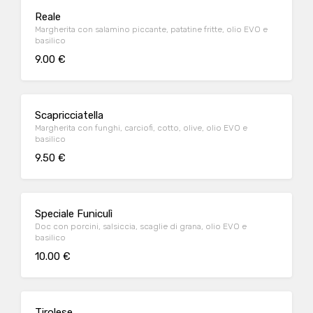
Reale
Margherita con salamino piccante, patatine fritte, olio EVO e
basilico
9.00 €
Scapricciatella
Margherita con funghi, carciofi, cotto, olive, olio EVO e
basilico
9.50 €
Speciale Funiculì
Doc con porcini, salsiccia, scaglie di grana, olio EVO e
basilico
10.00 €
Tirolese