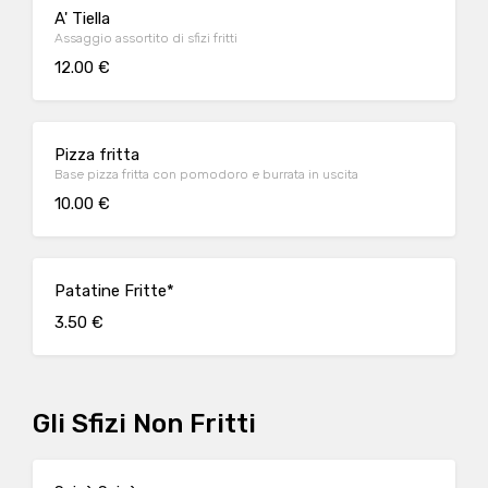
A' Tiella
Assaggio assortito di sfizi fritti
12.00 €
Pizza fritta
Base pizza fritta con pomodoro e burrata in uscita
10.00 €
Patatine Fritte*
3.50 €
Gli Sfizi Non Fritti