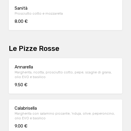
Sanità
Prosciutto cotto e mozzarella
8.00 €
Le Pizze Rosse
Annarella
Margherita, ricotta, prosciutto cotto, pepe, scaglie di grana,
olio EVO e basilico
9.50 €
Calabrisella
Margherita con salamino piccante, 'nduja, olive, peperoncino,
olio EVO e basilico
9.00 €