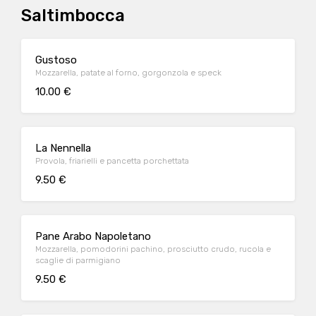
Saltimbocca
Gustoso
Mozzarella, patate al forno, gorgonzola e speck
10.00 €
La Nennella
Provola, friarielli e pancetta porchettata
9.50 €
Pane Arabo Napoletano
Mozzarella, pomodorini pachino, prosciutto crudo, rucola e
scaglie di parmigiano
9.50 €