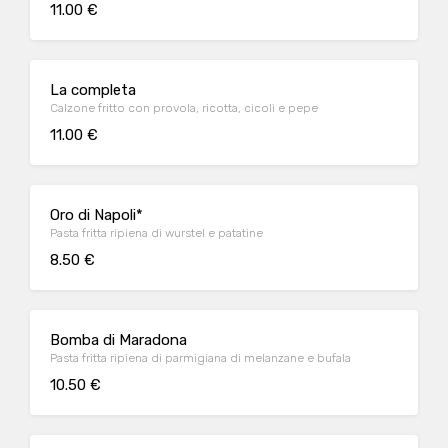
11.00 €
La completa
Calzone fritto con provola, ricotta, cicoli e pepe
11.00 €
Oro di Napoli*
Pasta fritta ripiena di wurstel e patatine
8.50 €
Bomba di Maradona
Pasta fritta ripiena di parmigiana di melanzane e bufala
10.50 €