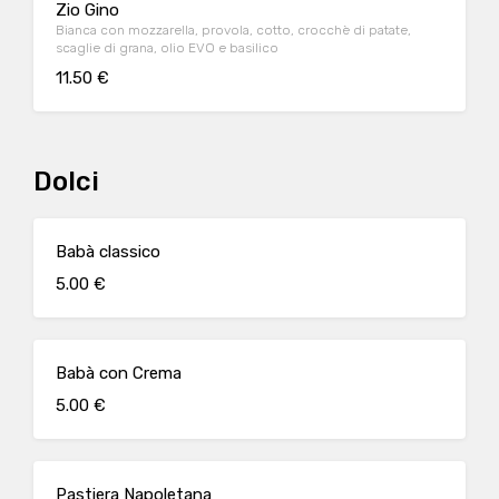
Zio Gino
Bianca con mozzarella, provola, cotto, crocchè di patate,
scaglie di grana, olio EVO e basilico
11.50 €
Dolci
Babà classico
5.00 €
Babà con Crema
5.00 €
Pastiera Napoletana