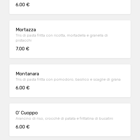
6.00 €
Mortazza
Tris di pasta fritta con ricotta, mortadella e granella di
pistacchi
7.00 €
Montanara
Tris di pasta fritta con pomodoro, basilico e scaglie di grana
6.00 €
O' Cuoppo
Arancino di riso, crocchè di patata e frittatina di bucatini
6.00 €