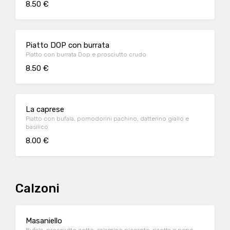
8.50 €
Piatto DOP con burrata
Piatto con burrata Dop e prosciutto crudo
8.50 €
La caprese
Piatto con bufala, pomodorini pachino, datterino giallo e
basilico
8.00 €
Calzoni
Masaniello