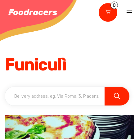
0
Funiculì