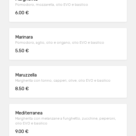
Pomodoro, mozzarella, olio EVO e basilico
6.00 €
Marinara
Pomodoro, aglio, olio e origano, olio EVO e basilico
5.50 €
Maruzzella
Margherita con tonno, capperi, olive, olio EVO e basilico
8.50 €
Mediterranea
Margherita con melanzane a funghetto, zucchine, peperoni,
olio EVO e basilico
9.00 €