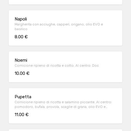
Napoli
Margherita con acciughe, capperi, origano, olio EVO e
basilico
8.00 €
Noemi
Cornicione ripieno di ricotta e cotto. Al centro: Doc
10.00 €
Pupetta
Cornicione ripieno di ricotta e salamino piccante. Al centro:
pomodoro, bufala, provola, scaglie di grana, olio EVO e
basilico
11.00 €