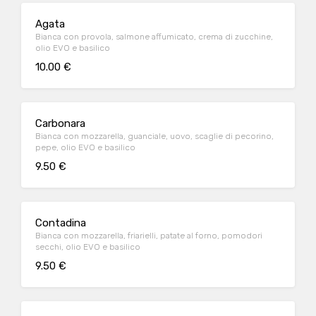
Agata
Bianca con provola, salmone affumicato, crema di zucchine,
olio EVO e basilico
10.00 €
Carbonara
Bianca con mozzarella, guanciale, uovo, scaglie di pecorino,
pepe, olio EVO e basilico
9.50 €
Contadina
Bianca con mozzarella, friarielli, patate al forno, pomodori
secchi, olio EVO e basilico
9.50 €