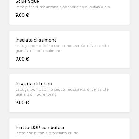
Sciuè Sciuè
Parmigiana di melanzane e bocconcino di bufala d.o.p.
9.00 €
Insalata di salmone
Lattuga, pomodorino secco, mozzarella, olive, carote,
granella di noci e salmone
9.00 €
Insalata di tonno
Lattuga, pomodorino secco, mozzarella, olive, carote,
granella di noci e tonno
9.00 €
Piatto DOP con bufala
Piatto con bufala e prosciutto crudo