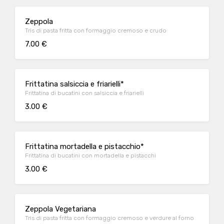
Zeppola
Tris di pasta fritta con formaggio cremoso e crudo
7.00 €
Frittatina salsiccia e friarielli*
Frittatina di bucatini con salsiccia e friarielli
3.00 €
Frittatina mortadella e pistacchio*
Frittatina di bucatini con mortadella e pistacchi
3.00 €
Zeppola Vegetariana
Tris di pasta fritta con formaggio cremoso e verdure al forno