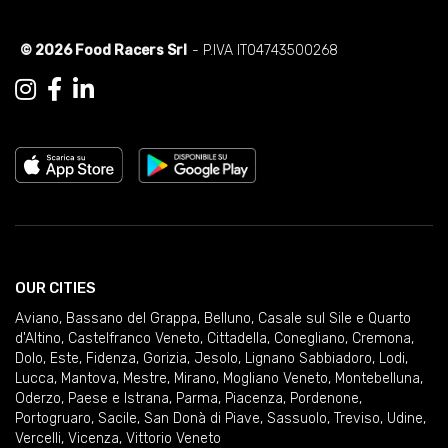
© 2026 Food Racers Srl
- P.IVA IT04743500268
OUR CITIES
Aviano
,
Bassano del Grappa
,
Belluno
,
Casale sul Sile e Quarto
d'Altino
,
Castelfranco Veneto
,
Cittadella
,
Conegliano
,
Cremona
,
Dolo
,
Este
,
Fidenza
,
Gorizia
,
Jesolo
,
Lignano Sabbiadoro
,
Lodi
,
Lucca
,
Mantova
,
Mestre
,
Mirano
,
Mogliano Veneto
,
Montebelluna
,
Oderzo
,
Paese e Istrana
,
Parma
,
Piacenza
,
Pordenone
,
Portogruaro
,
Sacile
,
San Donà di Piave
,
Sassuolo
,
Treviso
,
Udine
,
Vercelli
,
Vicenza
,
Vittorio Veneto