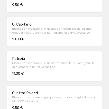
9.50 €
O' Capitano
Bianca con mozzarella; in uscita: pomodori secchi, salame
dolce di Napoli, crema di parmigiano, olio EVO e basilico
10.00 €
Patrizia
Bianca con mozzarella; in uscita: mortadella, burrata, granella
di pistacchi, olio EVO e basilico
11.00 €
Quattro Palazzi
Bianca con mozzarella, gorgonzola, provola, scaglie di grana,
olio EVO e basilico
9.50 €