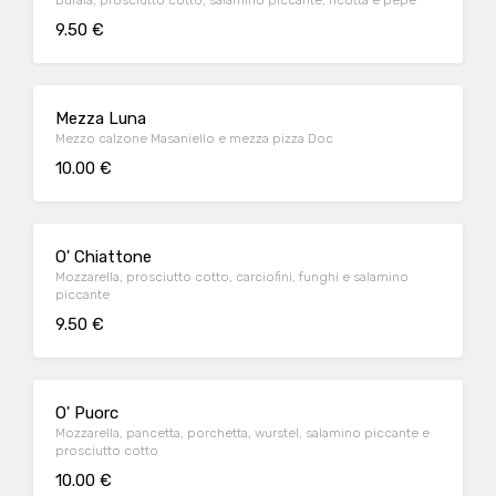
Bufala, prosciutto cotto, salamino piccante, ricotta e pepe
9.50 €
Mezza Luna
Mezzo calzone Masaniello e mezza pizza Doc
10.00 €
O' Chiattone
Mozzarella, prosciutto cotto, carciofini, funghi e salamino
piccante
9.50 €
O' Puorc
Mozzarella, pancetta, porchetta, wurstel, salamino piccante e
prosciutto cotto
10.00 €