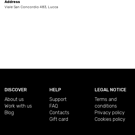
Address
Viale San Concordio 483, Lucca
DISCOVER
HELP
LEGAL NOTICE
About us
Support
Terms and
Work with us
FAQ
conditions
Blog
Contacts
Privacy policy
Gift card
Cookies policy