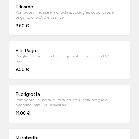
Eduardo
Pomodoro, mozzarella di bufala, acciughe, cotto, capperi,
origano, olio EVO e basilico
9.50 €
E Io Pago
Margherita con pancetta, gorgonzola, cipolla, olio EVO e
basilico
9.50 €
Fuorigrotta
Pomodoro, in uscita: burrata, crudo, rucola, scaglie di
pecorino, olio EVO e basilico
11.00 €
Margherita