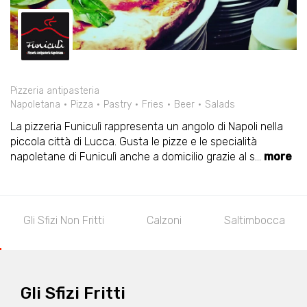
Pizzeria antipasteria
Napoletana
Pizza
Pastry
Fries
Beer
Salads
La pizzeria Funiculì rappresenta un angolo di Napoli nella
piccola città di Lucca. Gusta le pizze e le specialità
napoletane di Funiculì anche a domicilio grazie al s
...
more
Gli Sfizi Non Fritti
Calzoni
Saltimbocca
Gli Sfizi Fritti