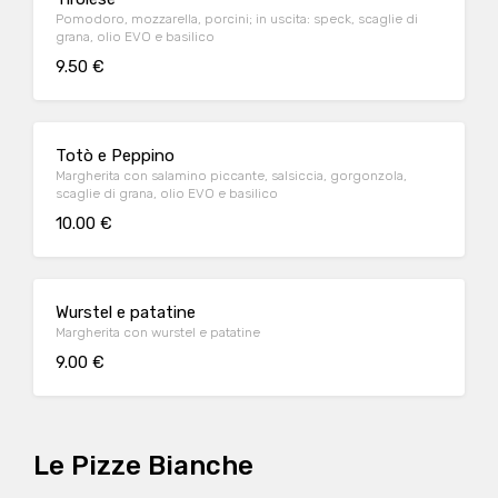
Pomodoro, mozzarella, porcini; in uscita: speck, scaglie di
grana, olio EVO e basilico
9.50 €
Totò e Peppino
Margherita con salamino piccante, salsiccia, gorgonzola,
scaglie di grana, olio EVO e basilico
10.00 €
Wurstel e patatine
Margherita con wurstel e patatine
9.00 €
Le Pizze Bianche