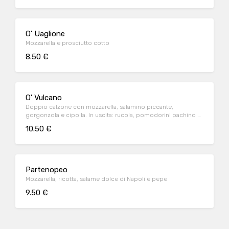
O' Uaglione
Mozzarella e prosciutto cotto
8.50 €
O' Vulcano
Doppio calzone con mozzarella, salamino piccante,
gorgonzola e cipolla. In uscita: rucola, pomodorini pachino e
scaglie di parmigiano
10.50 €
Partenopeo
Mozzarella, ricotta, salame dolce di Napoli e pepe
9.50 €