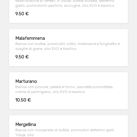
Base focaccia ai cereali; in uscita: bufala/burrata, datterino
giallo, pomodorini pachino, acciughe, olio EVO e basilico
9.50 €
Malafemmena
Bianca con bufala, prosciutto cotto, melanzane a funghetto e
scaglie di grana, olio EVO e basilico
9.50 €
Marturano
Bianca con provola, patate al forno, pancetta porchettata,
crema di parmigiano, olio EVO e basilico
10.50 €
Mergellina
Bianca con mozzarella di bufala, pomodori datterino gialli,
'nduja, olio