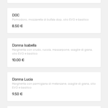
DOC
Pomodoro, mozzarella di bufala dop, olio EVO e basilico
8.50 €
Donna Isabella
Margherita con crudo, rucola, mascarpone, scaglie di grana,
olio EVO e basilico
10.00 €
Donna Lucia
Margherita con parmigiana di melanzane, scaglie di grana, olio
EVO e basilico
9.50 €