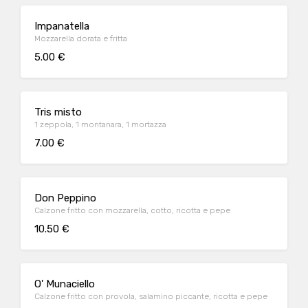
Impanatella
Mozzarella dorata e fritta
5.00 €
Tris misto
1 zeppola, 1 montanara, 1 mortazza
7.00 €
Don Peppino
Calzone fritto con mozzarella, cotto, ricotta e pepe
10.50 €
O' Munaciello
Calzone fritto con provola, salamino piccante, ricotta e pepe