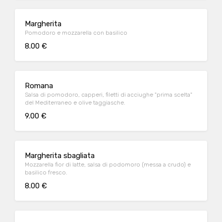
Margherita
Pomodoro e mozzarella con basilico
8.00 €
Romana
Salsa di pomodoro, capperi, filetti di acciughe "prima scelta"
del Mediterraneo e olive taggiasche.
9.00 €
Margherita sbagliata
Mozzarella fior di latte, salsa di podomoro (messa a crudo) e
basilico fresco.
8.00 €