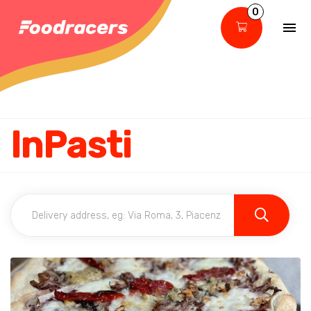
0
InPasti