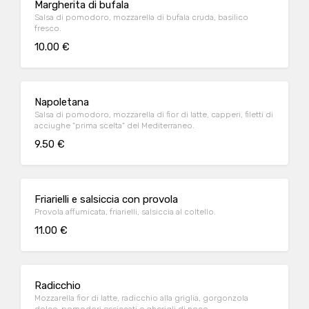
Margherita di bufala
Salsa di pomodoro, mozzarella di bufala cruda, basilico
fresco.
10.00 €
Napoletana
Salsa di pomodoro, mozzarella di fior di latte, capperi, filetti di
acciughe "prima scelta" del Mediterraneo.
9.50 €
Friarielli e salsiccia con provola
Provola affumicata, friarielli, salsiccia al coltello.
11.00 €
Radicchio
Mozzarella fior di latte, radicchio alla griglia, gorgonzola