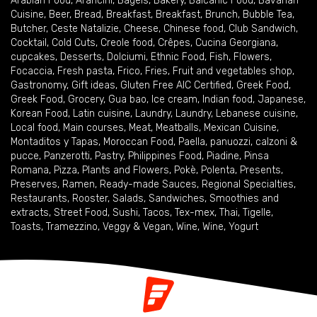
Arabian Food
,
Arancini
,
Bagels
,
Bakery
,
Balcanic Food
,
Bavarian
Cuisine
,
Beer
,
Bread
,
Breakfast
,
Breakfast
,
Brunch
,
Bubble Tea
,
Butcher
,
Ceste Natalizie
,
Cheese
,
Chinese food
,
Club Sandwich
,
Cocktail
,
Cold Cuts
,
Creole food
,
Crêpes
,
Cucina Georgiana
,
cupcakes
,
Desserts
,
Dolciumi
,
Ethnic Food
,
Fish
,
Flowers
,
Focaccia
,
Fresh pasta
,
Frico
,
Fries
,
Fruit and vegetables shop
,
Gastronomy
,
Gift ideas
,
Gluten Free AIC Certified
,
Greek Food
,
Greek Food
,
Grocery
,
Gua bao
,
Ice cream
,
Indian food
,
Japanese
,
Korean Food
,
Latin cuisine
,
Laundry
,
Laundry
,
Lebanese cuisine
,
Local food
,
Main courses
,
Meat
,
Meatballs
,
Mexican Cuisine
,
Montaditos y Tapas
,
Moroccan Food
,
Paella
,
panuozzi, calzoni &
pucce
,
Panzerotti
,
Pastry
,
Philippines Food
,
Piadine
,
Pinsa
Romana
,
Pizza
,
Plants and Flowers
,
Pokè
,
Polenta
,
Presents
,
Preserves
,
Ramen
,
Ready-made Sauces
,
Regional Specialties
,
Restaurants
,
Rooster
,
Salads
,
Sandwiches
,
Smoothies and
extracts
,
Street Food
,
Sushi
,
Tacos
,
Tex-mex
,
Thai
,
Tigelle
,
Toasts
,
Tramezzino
,
Veggy & Vegan
,
Wine
,
Wine
,
Yogurt