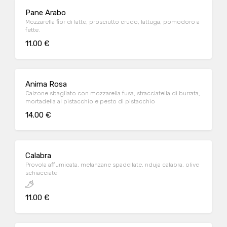
Pane Arabo
Mozzarella fior di latte, prosciutto crudo, lattuga, pomodoro a
fette.
11.00 €
Anima Rosa
Calzone sbagliato con mozzarella fusa, stracciatella di burrata,
mortadella al pistacchio e pesto di pistacchio
14.00 €
Calabra
Provola affumicata, melanzane spadellate, nduja calabra, olive
schiacciate
11.00 €