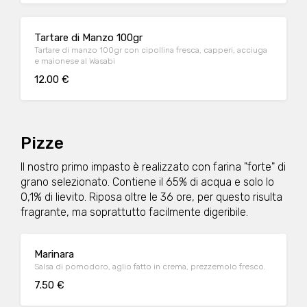
Tartare di Manzo 100gr
Tartare di manzo 100gr con cipollina fresca, capperi, acciuga
e maionese al Wasabi
12.00 €
Pizze
Il nostro primo impasto è realizzato con farina "forte" di
grano selezionato. Contiene il 65% di acqua e solo lo
0,1% di lievito. Riposa oltre le 36 ore, per questo risulta
fragrante, ma soprattutto facilmente digeribile.
Marinara
Salsa di pomodoro, aglio fatto in crema, prezzemolo fresco.
7.50 €