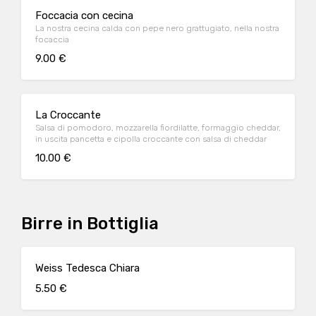
Foccacia con cecina
La nostra cecina calda con pepe nero grattugiato, nella nostra
focaccia
9.00 €
La Croccante
Salsa di pomodoro, mozzarella fiordilatte, formaggio cheddar,
in uscita pancetta e cipolla croccante con salsa di cheddar
10.00 €
Birre in Bottiglia
Weiss Tedesca Chiara
5.50 €