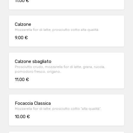
11.00 €
Calzone
Mozzarella fior di latte, prosciutto cotto alta qualità.
9.00 €
Calzone sbagliato
Prosciutto crudo, mozzarella fior di latte, grana, rucola,
pomodoro fresco, origano.
11.00 €
Focaccia Classica
Mozzarella fior di latte, prosciutto cotto "alta qualità".
10.00 €