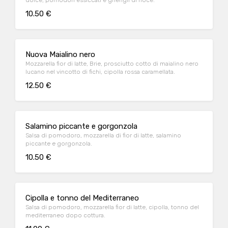
dolce, pomodori essiccati e gherigli di noce.
10.50 €
Nuova Maialino nero
Mozzarella fior di latte, Brie, prosciutto cotto di maialino nero
lucano nel vincotto di fichi, cipolla rossa caramellata.
12.50 €
Salamino piccante e gorgonzola
Salsa di pomodoro, mozzarella di fior di latte, salamino
piccante e gorgonzola.
10.50 €
Cipolla e tonno del Mediterraneo
Salsa di pomodoro, mozzarella fior di latte, cipolla, tonno del
mediterraneo dopo cottura.