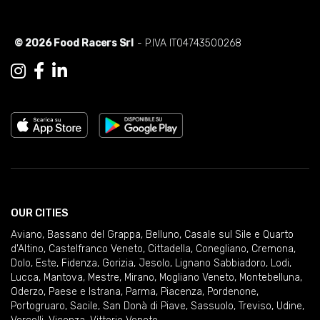
© 2026 Food Racers Srl
- P.IVA IT04743500268
OUR CITIES
Aviano
,
Bassano del Grappa
,
Belluno
,
Casale sul Sile e Quarto
d'Altino
,
Castelfranco Veneto
,
Cittadella
,
Conegliano
,
Cremona
,
Dolo
,
Este
,
Fidenza
,
Gorizia
,
Jesolo
,
Lignano Sabbiadoro
,
Lodi
,
Lucca
,
Mantova
,
Mestre
,
Mirano
,
Mogliano Veneto
,
Montebelluna
,
Oderzo
,
Paese e Istrana
,
Parma
,
Piacenza
,
Pordenone
,
Portogruaro
,
Sacile
,
San Donà di Piave
,
Sassuolo
,
Treviso
,
Udine
,