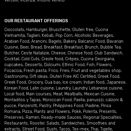
Vercelli
,
Vicenza
,
Vittorio Veneto
OUR RESTAURANT OFFERINGS
Cioccolato
,
Hamburger
,
Bruschette
,
Gluten free
,
Cucina
Vietnamita
,
Taglieri
,
Kebab
,
Pop Corn
,
Alcoholic Beverages
,
Arabian Food
,
Arancini
,
Bagels
,
Bakery
,
Balcanic Food
,
Bavarian
Cuisine
,
Beer
,
Bread
,
Breakfast
,
Breakfast
,
Brunch
,
Bubble Tea
,
Butcher
,
Ceste Natalizie
,
Cheese
,
Chinese food
,
Club Sandwich
,
Cocktail
,
Cold Cuts
,
Creole food
,
Crêpes
,
Cucina Georgiana
,
cupcakes
,
Desserts
,
Dolciumi
,
Ethnic Food
,
Fish
,
Flowers
,
Focaccia
,
Fresh pasta
,
Frico
,
Fries
,
Fruit and vegetables shop
,
Gastronomy
,
Gift ideas
,
Gluten Free AIC Certified
,
Greek Food
,
Greek Food
,
Grocery
,
Gua bao
,
Ice cream
,
Indian food
,
Japanese
,
Korean Food
,
Latin cuisine
,
Laundry
,
Laundry
,
Lebanese cuisine
,
Local food
,
Main courses
,
Meat
,
Meatballs
,
Mexican Cuisine
,
Montaditos y Tapas
,
Moroccan Food
,
Paella
,
panuozzi, calzoni &
pucce
,
Panzerotti
,
Pastry
,
Philippines Food
,
Piadine
,
Pinsa
Romana
,
Pizza
,
Plants and Flowers
,
Pokè
,
Polenta
,
Presents
,
Preserves
,
Ramen
,
Ready-made Sauces
,
Regional Specialties
,
Restaurants
,
Rooster
,
Salads
,
Sandwiches
,
Smoothies and
extracts
,
Street Food
,
Sushi
,
Tacos
,
Tex-mex
,
Thai
,
Tigelle
,