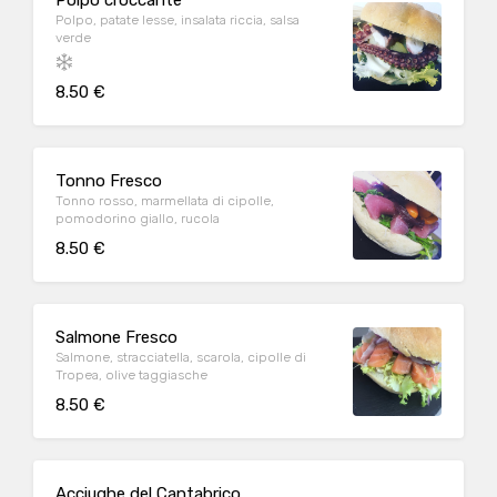
Polpo croccante
Polpo, patate lesse, insalata riccia, salsa
verde
8.50 €
Tonno Fresco
Tonno rosso, marmellata di cipolle,
pomodorino giallo, rucola
8.50 €
Salmone Fresco
Salmone, stracciatella, scarola, cipolle di
Tropea, olive taggiasche
8.50 €
Acciughe del Cantabrico