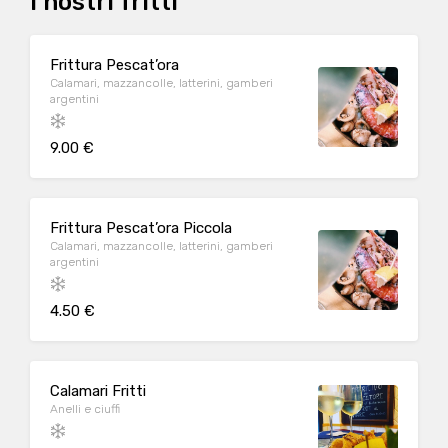
I nostri fritti
Frittura Pescat’ora
Calamari, mazzancolle, latterini, gamberi
argentini
9.00 €
Frittura Pescat’ora Piccola
Calamari, mazzancolle, latterini, gamberi
argentini
4.50 €
Calamari Fritti
Anelli e ciuffi