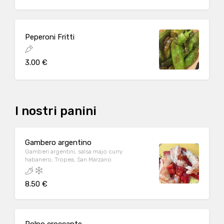
Peperoni Fritti
3.00 €
I nostri panini
Gambero argentino
Gamberi argentini, salsa majo curry
habanero, Tropea, San Marzano
8.50 €