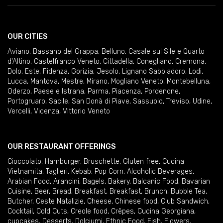
OUR CITIES
Aviano
,
Bassano del Grappa
,
Belluno
,
Casale sul Sile e Quarto
d'Altino
,
Castelfranco Veneto
,
Cittadella
,
Conegliano
,
Cremona
,
Dolo
,
Este
,
Fidenza
,
Gorizia
,
Jesolo
,
Lignano Sabbiadoro
,
Lodi
,
Lucca
,
Mantova
,
Mestre
,
Mirano
,
Mogliano Veneto
,
Montebelluna
,
Oderzo
,
Paese e Istrana
,
Parma
,
Piacenza
,
Pordenone
,
Portogruaro
,
Sacile
,
San Donà di Piave
,
Sassuolo
,
Treviso
,
Udine
,
Vercelli
,
Vicenza
,
Vittorio Veneto
OUR RESTAURANT OFFERINGS
Cioccolato
,
Hamburger
,
Bruschette
,
Gluten free
,
Cucina
Vietnamita
,
Taglieri
,
Kebab
,
Pop Corn
,
Alcoholic Beverages
,
Arabian Food
,
Arancini
,
Bagels
,
Bakery
,
Balcanic Food
,
Bavarian
Cuisine
,
Beer
,
Bread
,
Breakfast
,
Breakfast
,
Brunch
,
Bubble Tea
,
Butcher
,
Ceste Natalizie
,
Cheese
,
Chinese food
,
Club Sandwich
,
Cocktail
,
Cold Cuts
,
Creole food
,
Crêpes
,
Cucina Georgiana
,
cupcakes
,
Desserts
,
Dolciumi
,
Ethnic Food
,
Fish
,
Flowers
,