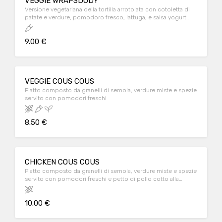
VEGGIE WRAPSDODY
Versione vegetariana della tortilla arrotolata con cotoletta di
patate e verdure, pomodoro fresco, lattuga, e salsa yogurt
servito con patatine
9.00 €
VEGGIE COUS COUS
Piatto composto da granelli di semola, verdure miste e spezie
servito con pomodori freschi
8.50 €
CHICKEN COUS COUS
Piatto composto da granelli di semola, verdure miste e spezie
servito con pomodori freschi e petto di pollo cotto alla
piastra
10.00 €