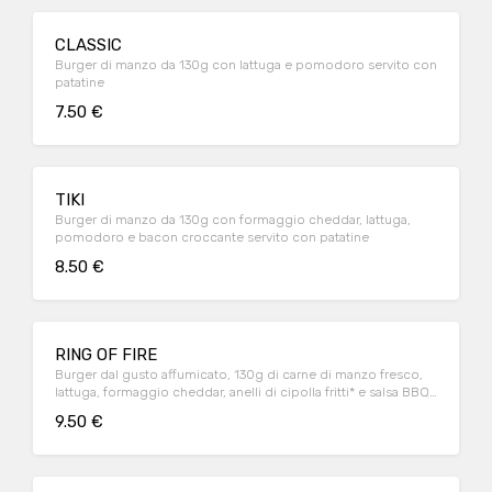
CLASSIC
Burger di manzo da 130g con lattuga e pomodoro servito con
patatine
7.50 €
TIKI
Burger di manzo da 130g con formaggio cheddar, lattuga,
pomodoro e bacon croccante servito con patatine
8.50 €
RING OF FIRE
Burger dal gusto affumicato, 130g di carne di manzo fresco,
lattuga, formaggio cheddar, anelli di cipolla fritti* e salsa BBQ
servito con patatine
9.50 €