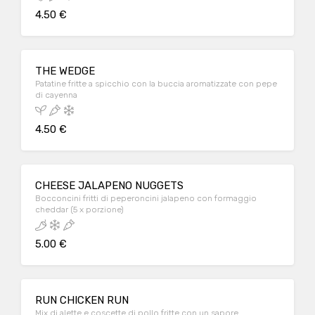
4.50 €
THE WEDGE
Patatine fritte a spicchio con la buccia aromatizzate con pepe
di cayenna
4.50 €
CHEESE JALAPENO NUGGETS
Bocconcini fritti di peperoncini jalapeno con formaggio
cheddar (5 x porzione)
5.00 €
RUN CHICKEN RUN
Mix di alette e coscette di pollo fritte con un sapore