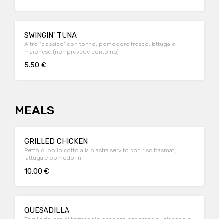
SWINGIN' TUNA
Altro "classico" con tonno, pomodoro fresco, lattuga e
maionese (non prevede contorno)
5.50 €
MEALS
GRILLED CHICKEN
Petto di pollo cotto alla piastra servito con riso basmati,
lattuga e pomodorini
10.00 €
QUESADILLA