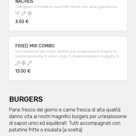
NACHOS
Triangolini di tortilla di mais fritti serviti con salsa guacamole
3.50 €
FRIED MIX COMBO
Una selezione dei nostri sterters per assaporare al meglio le
nostre proposte. 3 onion rings, 3 cheese jalapeno nuggets, 3
mozzarella sticks, pepper & onion, fried veggies.
13.00 €
BURGERS
Pane fresco del giorno e carne fresca di alta qualità
danno vita ai nostri magnifici burgers per un'esplosione
di sapori unici ed equilibrati. Tutti accompagnati con
patatine fritte o insalata (a scelta)