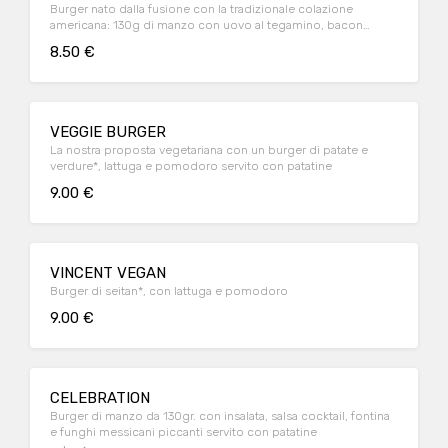
Burger nato dalla fusione con la tradizionale colazione
americana: 130g di manzo con uovo al tegamino, bacon
croccante e pepe nero servito con patatine
8.50 €
VEGGIE BURGER
La nostra proposta vegetariana con un burger di patate e
verdure*, lattuga e pomodoro servito con patatine
9.00 €
VINCENT VEGAN
Burger di seitan*, con lattuga e pomodoro
9.00 €
CELEBRATION
Burger di manzo da 130gr. con insalata, salsa cocktail, fontina
e funghi messicani piccanti servito con patatine