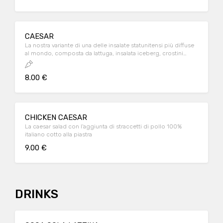
CAESAR
La nostra variante di una delle insalate statunitensi più diffuse
al mondo, composta da lattuga, insalata iceberg, crostini
croccanti, scaglie di parmigiano e pomodorini freschi
8.00 €
CHICKEN CAESAR
La caesar salad con l'aggiunta di straccetti di pollo 100%
italiano cotto alla piastra
9.00 €
DRINKS