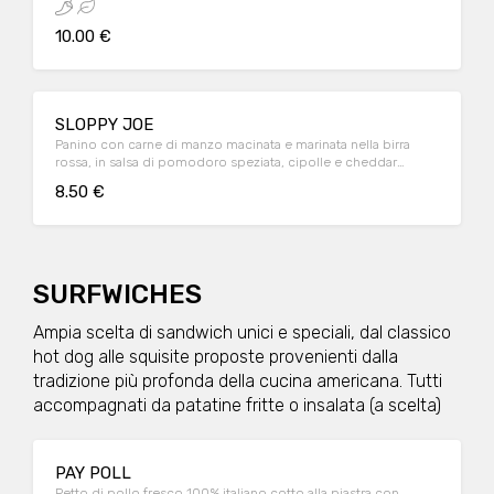
10.00 €
SLOPPY JOE
Panino con carne di manzo macinata e marinata nella birra
rossa, in salsa di pomodoro speziata, cipolle e cheddar
servito con patatine
8.50 €
SURFWICHES
Ampia scelta di sandwich unici e speciali, dal classico
hot dog alle squisite proposte provenienti dalla
tradizione più profonda della cucina americana. Tutti
accompagnati da patatine fritte o insalata (a scelta)
PAY POLL
Petto di pollo fresco 100% italiano cotto alla piastra con