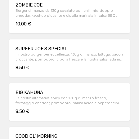
ZOMBIE JOE
Burger di manzo da 130g speziato con chili mix, doppio
cheddar, ketchup piccante e cipolla marinata in salsa BBQ
servito con patatine
10.00 €
SURFER JOE'S SPECIAL
Il nostro burger per eccellenza: 130g di manzo, lattuga, bacon
croccante, pomodoro, cipolla fresca e la nostra salsa fatta in
casa. Servito con patatine.
8.50 €
BIG KAHUNA
La nostra alternativa spicy con 130g di manzo fresco,
formaggio cheddar, pomodoro, panna acida e peperoncini
jalapeno servito con patatine
8.50 €
GOOD OL' MORNING