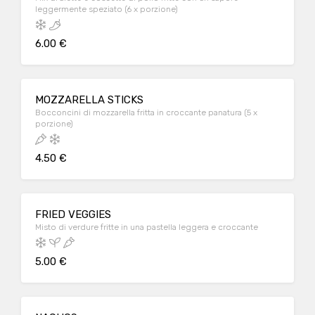
leggermente speziato (6 x porzione)
6.00 €
MOZZARELLA STICKS
Bocconcini di mozzarella fritta in croccante panatura (5 x
porzione)
4.50 €
FRIED VEGGIES
Misto di verdure fritte in una pastella leggera e croccante
5.00 €