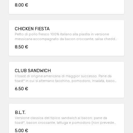
8.00 €
CHICKEN FIESTA
Petto di pollo fresco 100% italiano alla piastra in versione
messicana accompagnato da bacon croccante, salsa cheddar
e guacamole servito con patatine
8.50 €
CLUB SANDWICH
Il toast di origine americana di maggior successo. Pane da
toast* in cui si alternano tacchino, pomodoro, insalata, bacon
croccante e maionese (non prevede contorno)
6.50 €
B.L.T.
Versione classica del tipico sandwich al bacon: pane da
toast*, bacon croccante, lattuga e pomodoro (non prevede
contorno)
5.00 €