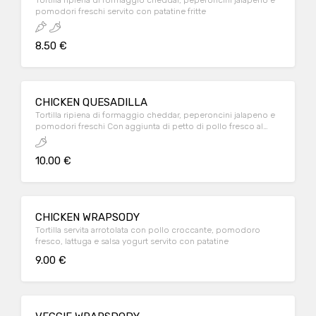
Tortilla ripiena di formaggio cheddar, peperoncini jalapeno e
pomodori freschi servito con patatine fritte
8.50 €
CHICKEN QUESADILLA
Tortilla ripiena di formaggio cheddar, peperoncini jalapeno e
pomodori freschi Con aggiunta di petto di pollo fresco al
100% italiano cotto alla piastra servito con patate fritte
10.00 €
CHICKEN WRAPSODY
Tortilla servita arrotolata con pollo croccante, pomodoro
fresco, lattuga e salsa yogurt servito con patatine
9.00 €