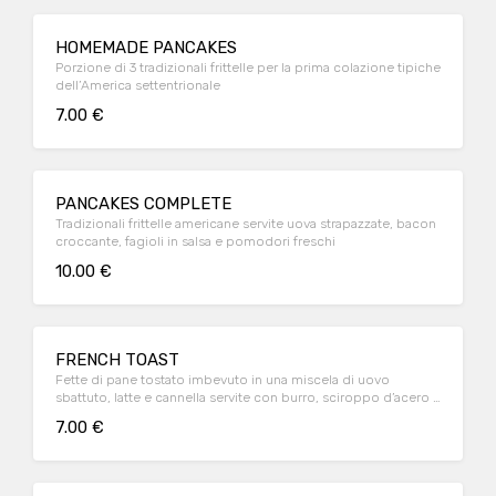
HOMEMADE PANCAKES
Porzione di 3 tradizionali frittelle per la prima colazione tipiche
dell’America settentrionale
7.00 €
PANCAKES COMPLETE
Tradizionali frittelle americane servite uova strapazzate, bacon
croccante, fagioli in salsa e pomodori freschi
10.00 €
FRENCH TOAST
Fette di pane tostato imbevuto in una miscela di uovo
sbattuto, latte e cannella servite con burro, sciroppo d’acero e
frutta
7.00 €