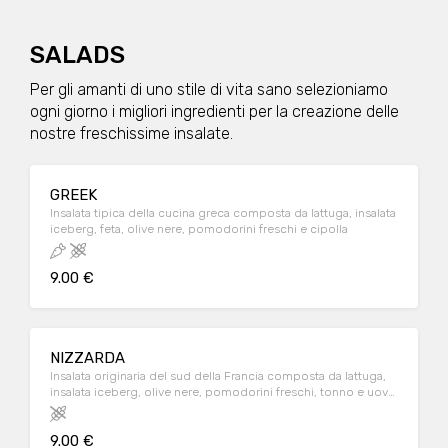
SALADS
Per gli amanti di uno stile di vita sano selezioniamo
ogni giorno i migliori ingredienti per la creazione delle
nostre freschissime insalate.
GREEK
Insalata tipica della cucina greca composta da lattuga, insalata
iceberg, feta, olive nere, pomodorini freschi e cipolla
9.00 €
NIZZARDA
Insalata originaria del sud della Francia composta da lattuga,
insalata iceberg, olive nere, pomodorini freschi, tonno e uova
sode
9.00 €