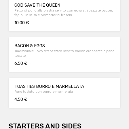
GOD SAVE THE QUEEN
Petto di pollo alla piastra servito con uova strapazzate bacon,
fagioli in salsa e pomodorini freschi
10.00 €
BACON & EGGS
Tradizionale uovo strapazzato servito bacon croccante e pane
tostato
6.50 €
TOASTIES BURRO E MARMELLATA
Pane tostato con burro e marmellata
4.50 €
STARTERS AND SIDES