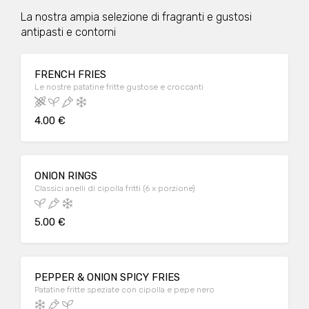
La nostra ampia selezione di fragranti e gustosi
antipasti e contorni
FRENCH FRIES
Le nostre patatine fritte gustose e croccanti
4.00 €
ONION RINGS
Classici anelli di cipolla fritti (6 x porzione)
5.00 €
PEPPER & ONION SPICY FRIES
Patatine fritte speziate con cipolla e pepe nero