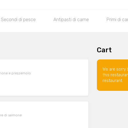
Secondi di pesce
Antipasti di carne
Primi di ca
Cart
We are sorry 
limone e prezzemolo
this restaura
restaurant.
are di salmone