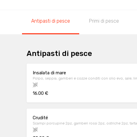
Antipasti di pesce
Primi di pesce
Antipasti di pesce
Insalata di mare
Polpo, seppia, gamberi e cozze conditi con olio evo, sale, 
16.00 €
Crudité
Scampi porcupine 2pz, gamberi rossi 2pz, ostriche 2pz, tart