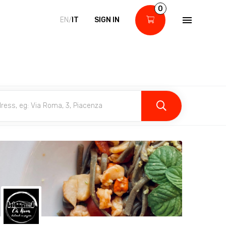
0
EN/
IT
SIGN IN