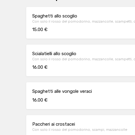
Spaghetti allo scoglio
Con solo il rosso del pomodorino, mazzancolle, scampetti, 
15.00 €
Scialatielli allo scoglio
Con solo il rosso del pomodorino, mazzancolle, scampetti, 
16.00 €
Spaghetti alle vongole veraci
16.00 €
Paccheri ai crostacei
Con solo il rosso del pomodorino, scampi, mazzancolle