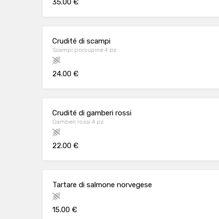
35.00 €
Crudité di scampi
Scampi porcupine 4 pz
24.00 €
Crudité di gamberi rossi
Gamberi rossi 4 pz
22.00 €
Tartare di salmone norvegese
15.00 €