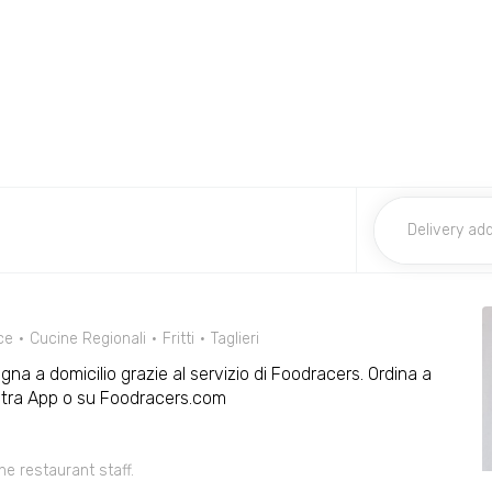
ce
Cucine Regionali
Fritti
Taglieri
gna a domicilio grazie al servizio di Foodracers. Ordina a
ostra App o su Foodracers.com
he restaurant staff.