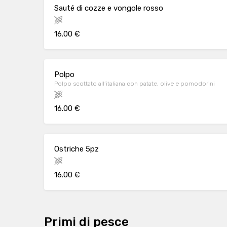
Sauté di cozze e vongole rosso
16.00 €
Polpo
Polpo scottato all’italiana con patate, olive e pomodorini
16.00 €
Ostriche 5pz
16.00 €
Primi di pesce