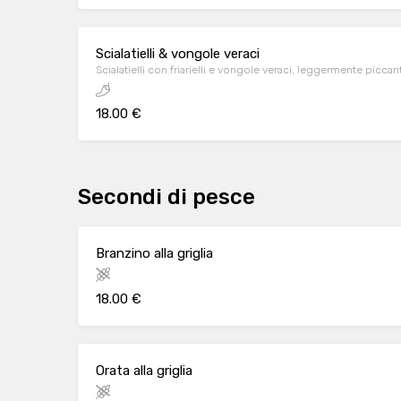
Scialatielli & vongole veraci
Scialatielli con friarielli e vongole veraci, leggermente piccant
18.00 €
Secondi di pesce
Branzino alla griglia
18.00 €
Orata alla griglia