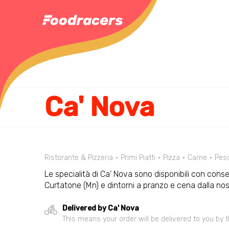
Ca' Nova
Ristorante & Pizzeria
Primi Piatti
Pizza
Carne
Pes
Le specialità di Ca' Nova sono disponibili con conse
Curtatone (Mn) e dintorni a pranzo e cena dalla n
Delivered by Ca' Nova
This means your order will be delivered to you by t