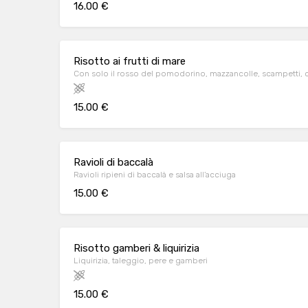
16.00 €
Risotto ai frutti di mare
Con solo il rosso del pomodorino, mazzancolle, scampetti, 
15.00 €
Ravioli di baccalà
Ravioli ripieni di baccalà e salsa all’acciuga
15.00 €
Risotto gamberi & liquirizia
Liquirizia, taleggio, pere e gamberi
15.00 €