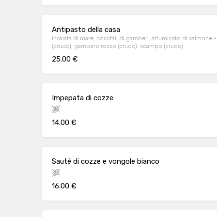
Antipasto della casa
Insalata di mare, cocktail di gamberi, affumicato di salmone -
(crudo), gambero rosso (crudo), scampo (crudo)
25.00 €
Impepata di cozze
14.00 €
Sauté di cozze e vongole bianco
16.00 €