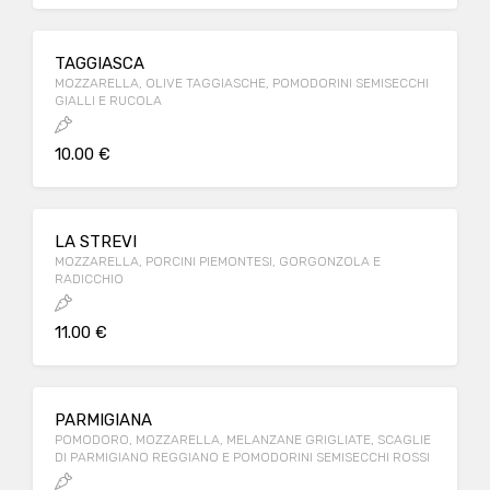
TAGGIASCA
MOZZARELLA, OLIVE TAGGIASCHE, POMODORINI SEMISECCHI
GIALLI E RUCOLA
10.00 €
LA STREVI
MOZZARELLA, PORCINI PIEMONTESI, GORGONZOLA E
RADICCHIO
11.00 €
PARMIGIANA
POMODORO, MOZZARELLA, MELANZANE GRIGLIATE, SCAGLIE
DI PARMIGIANO REGGIANO E POMODORINI SEMISECCHI ROSSI