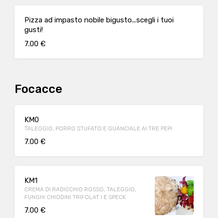
Pizza ad impasto nobile bigusto...scegli i tuoi
gusti!
7.00 €
Focacce
KM0
TALEGGIO, PORRO STUFATO E GUANCIALE AI TRE PEPI
7.00 €
KM1
CREMA DI RADICCHIO ROSSO, TALEGGIO,
FUNGHI CHIODINI TRIFOLAT I E SPECK
7.00 €