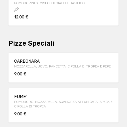
POMODORINI SEMISECCHI GIALLI E BASILICO
12.00 €
Pizze Speciali
CARBONARA
MOZZARELLA, UOVO, PANCETTA, CIPOLLA DI TROPEA E PEPE
9.00 €
FUME'
POMODORO, MOZZARELLA, SCAMORZA AFFUMICATA, SPECK E
CIPOLLA DI TROPEA
9.00 €