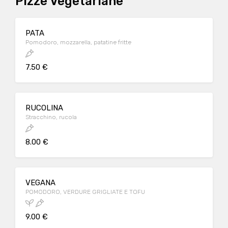
Pizze Vegetariane
PATA
Pomodoro, mozzarella, patatine fritte
7.50 €
RUCOLINA
Stracchino, rucola
8.00 €
VEGANA
POMODORO, VERDURE GRIGLIATE E TOFU
9.00 €