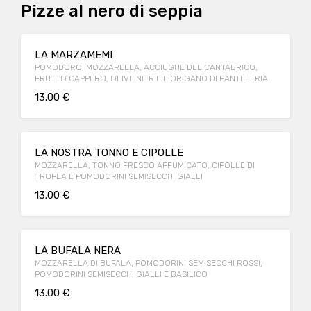
Pizze al nero di seppia
LA MARZAMEMI
POMODORO, MOZZARELLA, ACCIUGHE DEL CANTABRICO,
FRUTTO CAPPERO, OLIVE NE R E E ORIGANO DI PANTLLERIA
13.00 €
LA NOSTRA TONNO E CIPOLLE
MOZZARELLA, TONNO FRESCO AFFUMICATO, CIPOLLE DI
TROPEA E POMODORINI SEMISECCHI GIALLI
13.00 €
LA BUFALA NERA
MOZZARELLA DI BUFALA, POMODORINI SEMISECCHI ROSSI,
POMODORINI SEMISECCHI GIALLI E BASILICO
13.00 €