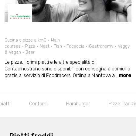
Cucina e pizze a km0
Main
courses
Pizza
Meat
Fish
Focaccia
Gastronomy
Veggy
& Vegan
Beer
Le pizze, i primi piatti e le altre specialità di
Contadinostrano sono disponibili con consegna a domicilio
grazie al servizio di Foodracers. Ordina a Mantova a
...
more
iatti
Contorni
Hamburger
Pizze Tradizi