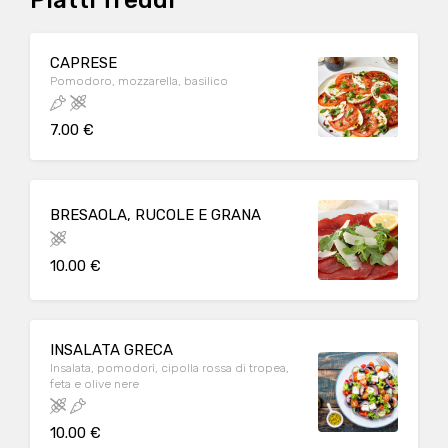
Piatti freddi
CAPRESE
Pomodoro, mozzarella, basilico
7.00 €
BRESAOLA, RUCOLE E GRANA
10.00 €
INSALATA GRECA
Insalata, pomodori, cipolla rossa di tropea,
feta e olive nere
10.00 €