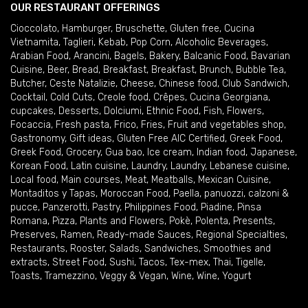
OUR RESTAURANT OFFERINGS
Cioccolato
,
Hamburger
,
Bruschette
,
Gluten free
,
Cucina
Vietnamita
,
Taglieri
,
Kebab
,
Pop Corn
,
Alcoholic Beverages
,
Arabian Food
,
Arancini
,
Bagels
,
Bakery
,
Balcanic Food
,
Bavarian
Cuisine
,
Beer
,
Bread
,
Breakfast
,
Breakfast
,
Brunch
,
Bubble Tea
,
Butcher
,
Ceste Natalizie
,
Cheese
,
Chinese food
,
Club Sandwich
,
Cocktail
,
Cold Cuts
,
Creole food
,
Crêpes
,
Cucina Georgiana
,
cupcakes
,
Desserts
,
Dolciumi
,
Ethnic Food
,
Fish
,
Flowers
,
Focaccia
,
Fresh pasta
,
Frico
,
Fries
,
Fruit and vegetables shop
,
Gastronomy
,
Gift ideas
,
Gluten Free AIC Certified
,
Greek Food
,
Greek Food
,
Grocery
,
Gua bao
,
Ice cream
,
Indian food
,
Japanese
,
Korean Food
,
Latin cuisine
,
Laundry
,
Laundry
,
Lebanese cuisine
,
Local food
,
Main courses
,
Meat
,
Meatballs
,
Mexican Cuisine
,
Montaditos y Tapas
,
Moroccan Food
,
Paella
,
panuozzi, calzoni &
pucce
,
Panzerotti
,
Pastry
,
Philippines Food
,
Piadine
,
Pinsa
Romana
,
Pizza
,
Plants and Flowers
,
Pokè
,
Polenta
,
Presents
,
Preserves
,
Ramen
,
Ready-made Sauces
,
Regional Specialties
,
Restaurants
,
Rooster
,
Salads
,
Sandwiches
,
Smoothies and
extracts
,
Street Food
,
Sushi
,
Tacos
,
Tex-mex
,
Thai
,
Tigelle
,
Toasts
,
Tramezzino
,
Veggy & Vegan
,
Wine
,
Wine
,
Yogurt