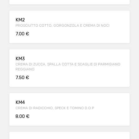
KM2
PROSCIUTTO COTTO, GORGONZOLA E CREMA DI NOCI
7.00 €
KM3
CREMA DI ZUCCA, SPALLA COTTA E SCAGLIE DI PARMIGIANO
REGGIANO
7.50 €
KM4
CREMA DI RADICCHIO, SPECK E TOMINO D.O.P
8.00 €