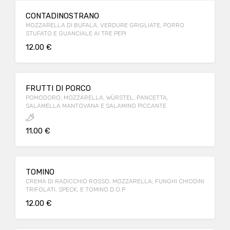
CONTADINOSTRANO
MOZZARELLA DI BUFALA, VERDURE GRIGLIATE, PORRO
STUFATO E GUANCIALE AI TRE PEPI
12.00 €
FRUTTI DI PORCO
POMODORO, MOZZARELLA, WÜRSTEL, PANCETTA,
SALAMELLA MANTOVANA E SALAMINO PICCANTE
11.00 €
TOMINO
CREMA DI RADICCHIO ROSSO, MOZZARELLA, FUNGHI CHIODINI
TRIFOLATI, SPECK, E TOMINO D.O.P
12.00 €