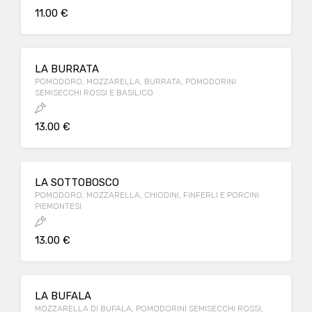
11.00 €
LA BURRATA
POMODORO, MOZZARELLA, BURRATA, POMODORINI
SEMISECCHI ROSSI E BASILICO
13.00 €
LA SOTTOBOSCO
POMODORO, MOZZARELLA, CHIODINI, FINFERLI E PORCINI
PIEMONTESI
13.00 €
LA BUFALA
MOZZARELLA DI BUFALA, POMODORINI SEMISECCHI ROSSI,