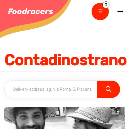
0
Contadinostrano