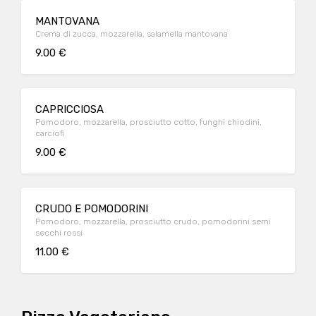
MANTOVANA
Crema di zucca, mozzarella, salamella mantovana
9.00 €
CAPRICCIOSA
Pomodoro, mozzarella, prosciutto cotto, funghi chiodini,
carciofi
9.00 €
CRUDO E POMODORINI
Pomodoro, mozzarella, prosciutto crudo, pomodorini semi
secchi rossi
11.00 €