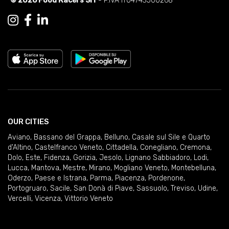
© 2026 Food Racers Srl
- P.IVA IT04743500268
OUR CITIES
Aviano
,
Bassano del Grappa
,
Belluno
,
Casale sul Sile e Quarto
d'Altino
,
Castelfranco Veneto
,
Cittadella
,
Conegliano
,
Cremona
,
Dolo
,
Este
,
Fidenza
,
Gorizia
,
Jesolo
,
Lignano Sabbiadoro
,
Lodi
,
Lucca
,
Mantova
,
Mestre
,
Mirano
,
Mogliano Veneto
,
Montebelluna
,
Oderzo
,
Paese e Istrana
,
Parma
,
Piacenza
,
Pordenone
,
Portogruaro
,
Sacile
,
San Donà di Piave
,
Sassuolo
,
Treviso
,
Udine
,
Vercelli
,
Vicenza
,
Vittorio Veneto