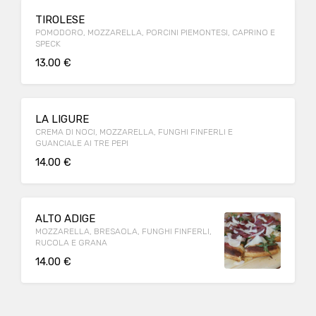
TIROLESE
POMODORO, MOZZARELLA, PORCINI PIEMONTESI, CAPRINO E
SPECK
13.00 €
LA LIGURE
CREMA DI NOCI, MOZZARELLA, FUNGHI FINFERLI E
GUANCIALE AI TRE PEPI
14.00 €
ALTO ADIGE
MOZZARELLA, BRESAOLA, FUNGHI FINFERLI,
RUCOLA E GRANA
14.00 €