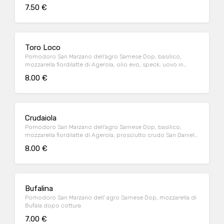
Mantovana
7.50 €
Toro Loco
Pomodoro San Marzano dell'agro Sarnese Dop, basilico,
mozzarella fiordilatte di Agerola, olio evo, speck, uovo in
cottura e pepe
8.00 €
Crudaiola
Pomodoro San Marzano dell'agro Sarnese Dop, basilico,
mozzarella fiordilatte di Agerola, prosciutto crudo San Daniele
Levoni 16 mesi, sveglie di grana Padano 18 mesi e
8.00 €
pomodorini
Bufalina
Pomodoro San Marzano dell' agro Sarnese Dop, mozzarella di
Bufala dopo cottura
7.00 €