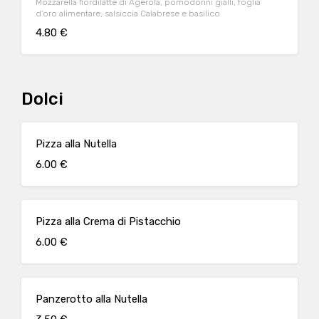
Mozzarella fiordilatte di Agerola, pomodorini gialli, foglia
d'oro alimentare, salsiccia Calabrese e basilico
4.80 €
Dolci
Pizza alla Nutella
6.00 €
Pizza alla Crema di Pistacchio
6.00 €
Panzerotto alla Nutella