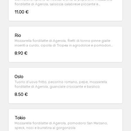
fiordilatte di Agerola, salsiccia calabrese piccante e
pomodorini gialli in cottura
11.00 €
Rio
Mozzarella fiordilatte di Agerola, filetti di tonno pinne gialle
inseriti a curdo, cipolla di Tropea in agrodolce e pomodori
gialli e rossi confit solo su stagione
8.90 €
Oslo
Tuorlo d’uovo fritto, pecorino romano, pepe, mozzarella
fiordilatte di Agerola, guanciale croccante e basilico
8.50 €
Tokio
Mozzarella fiordilatte di Agerola, pomodoro San Marzano,
speck, noci e burratina al gorgonzola