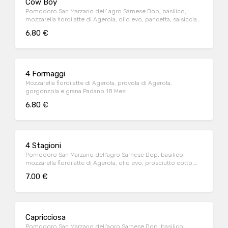
Cow Boy
Pomodoro San Marzano dell' agro Sarnese Dop, basilico,
mozzarella fiordilatte di Agerola, olio evo, pancetta, salsiccia
Mantovana e cipolla
6.80 €
4 Formaggi
Mozzarella fiordilatte di Agerola, provola di Agerola,
gorgonzola e grana Padano 18 Mesi
6.80 €
4 Stagioni
Pomodoro San Marzano dell'agro Sarnese Dop, basilico,
mozzarella fiordilatte di Agerola, olio evo, prosciutto cotto,
carciofi, olive nere e funghi
7.00 €
Capricciosa
Pomodoro San Marzano dell'agro Sarnese Dop, basilico,