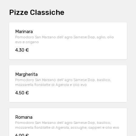
Pizze Classiche
Marinara
Pomodoro San Marzano dell' agro Sarnese Dop, aglio, olio
evo e origano
4.30 €
Margherita
Pomodoro San Marzano dell' agro Sarnese Dop, basilico,
mozzarella fiordilatte di Agerola e olio evo
4.50 €
Romana
Pomodoro San Marzano dell' agro Sarnese Dop, basilico,
mozzarella fiordilatte di Agerola, acciughe, capperi e olio evo
6.00 €