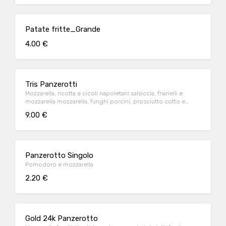
Patate fritte_Grande
4.00 €
Tris Panzerotti
Mozzarella, ricotta e cicoli napoletani salsiccia, friarielli e
mozzarella mozzarella, funghi porcini, prosciutto cotto e
pomodorini gialli
9.00 €
Panzerotto Singolo
Pomodoro e mozzarella
2.20 €
Gold 24k Panzerotto