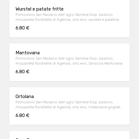
Wurstel e patate fritte
Pomodoro San Marzano dell' agro Sarnese Dop, basilico,
mozzarella fiordilatte di Agerola, olio evo, wurstel e patatine
6.80 €
Mantovana
Pomodoro San Marzano dell' agro Sarnese Dop, basilico,
mozzarella fiordilatte di Agerola, olio evo, Salsiccia Mantovana
6.80 €
Ortolana
Pomodoro San Marzano dell' agro Sarnese Dop, basilico,
mozzarella fiordilatte di Agerola, olio evo, melanzane grigliate,
zucchine grigliate e peperoni grigliati
6.80 €