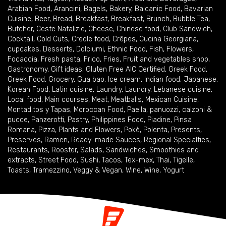
Arabian Food
,
Arancini
,
Bagels
,
Bakery
,
Balcanic Food
,
Bavarian
Cuisine
,
Beer
,
Bread
,
Breakfast
,
Breakfast
,
Brunch
,
Bubble Tea
,
Butcher
,
Ceste Natalizie
,
Cheese
,
Chinese food
,
Club Sandwich
,
Cocktail
,
Cold Cuts
,
Creole food
,
Crêpes
,
Cucina Georgiana
,
cupcakes
,
Desserts
,
Dolciumi
,
Ethnic Food
,
Fish
,
Flowers
,
Focaccia
,
Fresh pasta
,
Frico
,
Fries
,
Fruit and vegetables shop
,
Gastronomy
,
Gift ideas
,
Gluten Free AIC Certified
,
Greek Food
,
Greek Food
,
Grocery
,
Gua bao
,
Ice cream
,
Indian food
,
Japanese
,
Korean Food
,
Latin cuisine
,
Laundry
,
Laundry
,
Lebanese cuisine
,
Local food
,
Main courses
,
Meat
,
Meatballs
,
Mexican Cuisine
,
Montaditos y Tapas
,
Moroccan Food
,
Paella
,
panuozzi, calzoni &
pucce
,
Panzerotti
,
Pastry
,
Philippines Food
,
Piadine
,
Pinsa
Romana
,
Pizza
,
Plants and Flowers
,
Pokè
,
Polenta
,
Presents
,
Preserves
,
Ramen
,
Ready-made Sauces
,
Regional Specialties
,
Restaurants
,
Rooster
,
Salads
,
Sandwiches
,
Smoothies and
extracts
,
Street Food
,
Sushi
,
Tacos
,
Tex-mex
,
Thai
,
Tigelle
,
Toasts
,
Tramezzino
,
Veggy & Vegan
,
Wine
,
Wine
,
Yogurt