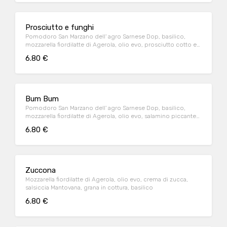
Prosciutto e funghi
Pomodoro San Marzano dell' agro Sarnese Dop, basilico,
mozzarella fiordilatte di Agerola, olio evo, prosciutto cotto e
funghi
6.80 €
Bum Bum
Pomodoro San Marzano dell' agro Sarnese Dop, basilico,
mozzarella fiordilatte di Agerola, olio evo, salamino piccante
Levoni, cipolla, olive nere
6.80 €
Zuccona
Mozzarella fiordilatte di Agerola, olio evo, crema di zucca,
salsiccia Mantovana, grana in cottura, basilico
6.80 €