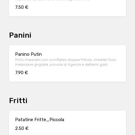
7.50 €
Panini
Panino Putin
Pollo impanato con cornflakes doppia frittura, cheddar fuso,
melanzane grigliate, provola di Agerola e datterini gialli.
7.90 €
Fritti
Patatine Fritte_Piccola
2.50 €