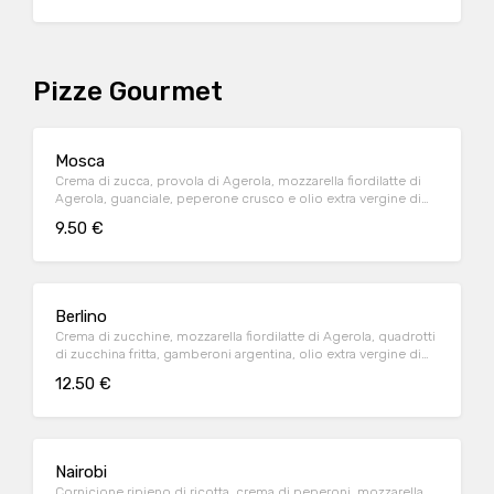
Pizze Gourmet
Mosca
Crema di zucca, provola di Agerola, mozzarella fiordilatte di
Agerola, guanciale, peperone crusco e olio extra vergine di
oliva biologico Calabria
9.50 €
Berlino
Crema di zucchine, mozzarella fiordilatte di Agerola, quadrotti
di zucchina fritta, gamberoni argentina, olio extra vergine di
oliva calabriae e fiori eduli
12.50 €
Nairobi
Cornicione ripieno di ricotta, crema di peperoni, mozzarella