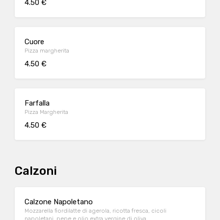
4.50 €
Cuore
Pizza margherita
4.50 €
Farfalla
Pizza Margherita
4.50 €
Calzoni
Calzone Napoletano
Mozzarella fiordilatte di agerola, ricotta fresca, cicoli
napoletani, pepe e olio extra vergine di oliva