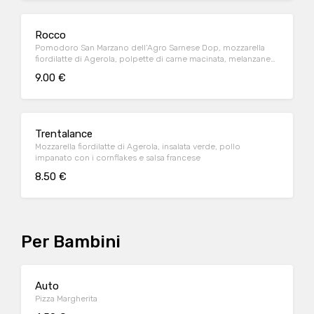
Rocco
Pomodoro San Marzano dell’Agro Sarnese Dop, mozzarella
fiordilatte di Agerola, polpette di carne macinata, melanzane
grigliate e cheddar fuso
9.00 €
Trentalance
Mozzarella fiordilatte di Agerola, insalata verde, pollo
impanato con i cornflakes e salsa francese
8.50 €
Per Bambini
Auto
Pizza Margherita