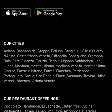
OUR CITIES
Aviano
,
Bassano del Grappa
,
Belluno
,
Casale sul Sile e Quarto
d'Altino
,
Castelfranco Veneto
,
Cittadella
,
Conegliano
,
Cremona
,
Dolo
,
Este
,
Fidenza
,
Gorizia
,
Jesolo
,
Lignano Sabbiadoro
,
Lodi
,
Lucca
,
Mantova
,
Mestre
,
Mirano
,
Mogliano Veneto
,
Montebelluna
,
Oderzo
,
Paese e Istrana
,
Parma
,
Piacenza
,
Pordenone
,
Portogruaro
,
Sacile
,
San Donà di Piave
,
Sassuolo
,
Treviso
,
Udine
,
Vercelli
,
Vicenza
,
Vittorio Veneto
OUR RESTAURANT OFFERINGS
Cioccolato
,
Hamburger
,
Bruschette
,
Gluten free
,
Cucina
Vietnamita
,
Taglieri
,
Kebab
,
Pop Corn
,
Alcoholic Beverages
,