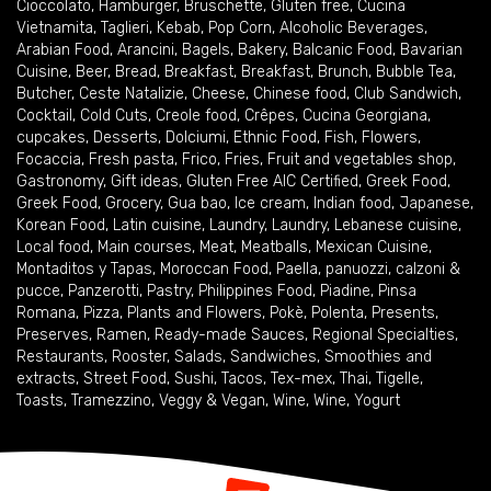
Cioccolato
,
Hamburger
,
Bruschette
,
Gluten free
,
Cucina
Vietnamita
,
Taglieri
,
Kebab
,
Pop Corn
,
Alcoholic Beverages
,
Arabian Food
,
Arancini
,
Bagels
,
Bakery
,
Balcanic Food
,
Bavarian
Cuisine
,
Beer
,
Bread
,
Breakfast
,
Breakfast
,
Brunch
,
Bubble Tea
,
Butcher
,
Ceste Natalizie
,
Cheese
,
Chinese food
,
Club Sandwich
,
Cocktail
,
Cold Cuts
,
Creole food
,
Crêpes
,
Cucina Georgiana
,
cupcakes
,
Desserts
,
Dolciumi
,
Ethnic Food
,
Fish
,
Flowers
,
Focaccia
,
Fresh pasta
,
Frico
,
Fries
,
Fruit and vegetables shop
,
Gastronomy
,
Gift ideas
,
Gluten Free AIC Certified
,
Greek Food
,
Greek Food
,
Grocery
,
Gua bao
,
Ice cream
,
Indian food
,
Japanese
,
Korean Food
,
Latin cuisine
,
Laundry
,
Laundry
,
Lebanese cuisine
,
Local food
,
Main courses
,
Meat
,
Meatballs
,
Mexican Cuisine
,
Montaditos y Tapas
,
Moroccan Food
,
Paella
,
panuozzi, calzoni &
pucce
,
Panzerotti
,
Pastry
,
Philippines Food
,
Piadine
,
Pinsa
Romana
,
Pizza
,
Plants and Flowers
,
Pokè
,
Polenta
,
Presents
,
Preserves
,
Ramen
,
Ready-made Sauces
,
Regional Specialties
,
Restaurants
,
Rooster
,
Salads
,
Sandwiches
,
Smoothies and
extracts
,
Street Food
,
Sushi
,
Tacos
,
Tex-mex
,
Thai
,
Tigelle
,
Toasts
,
Tramezzino
,
Veggy & Vegan
,
Wine
,
Wine
,
Yogurt