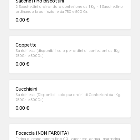
Sacchettino biscottini
2 Sacchettini ordinando la confezione da 1 Kg - 1 Sacchettino
ordinando la confezione da 750 e 500 Gr.
0.00 €
Coppette
Su richiesta (disponibili solo per ordini di confezioni da 1Kg,
750Gr. e 500Gr.)
0.00 €
Cucchiaini
Su richiesta (Disponibili solo per ordini di Confezioni da 1Kg,
750Gr. e 500Gr.)
0.00 €
Focaccia (NON FARCITA)
Farina di grano tenero tipo 00 , zucchero ,acqua , margarina ,