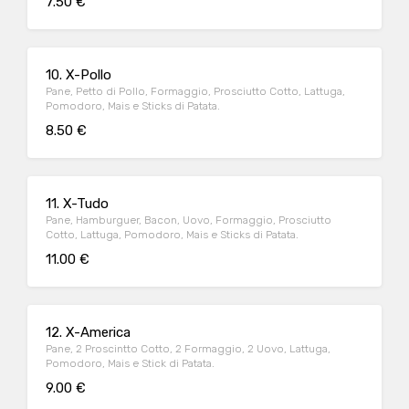
7.50 €
10. X-Pollo
Pane, Petto di Pollo, Formaggio, Prosciutto Cotto, Lattuga,
Pomodoro, Mais e Sticks di Patata.
8.50 €
11. X-Tudo
Pane, Hamburguer, Bacon, Uovo, Formaggio, Prosciutto
Cotto, Lattuga, Pomodoro, Mais e Sticks di Patata.
11.00 €
12. X-America
Pane, 2 Proscintto Cotto, 2 Formaggio, 2 Uovo, Lattuga,
Pomodoro, Mais e Stick di Patata.
9.00 €