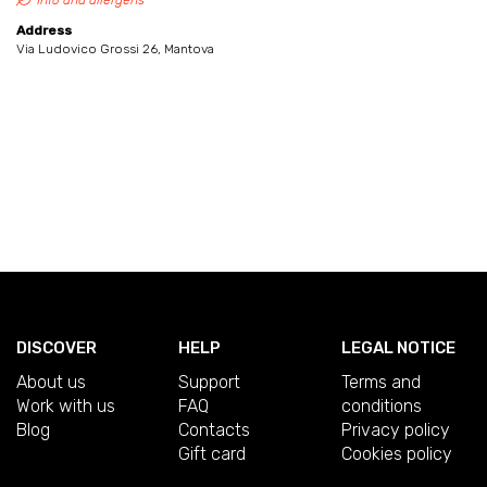
Info and allergens
Address
Via Ludovico Grossi 26, Mantova
DISCOVER
HELP
LEGAL NOTICE
About us
Support
Terms and
Work with us
FAQ
conditions
Blog
Contacts
Privacy policy
Gift card
Cookies policy