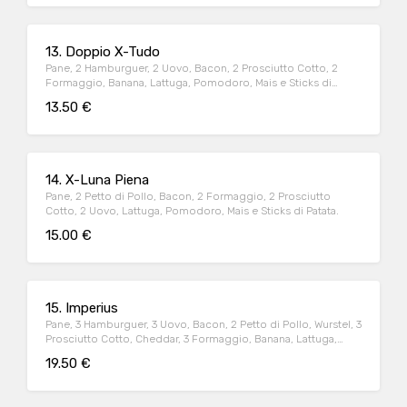
13. Doppio X-Tudo
Pane, 2 Hamburguer, 2 Uovo, Bacon, 2 Prosciutto Cotto, 2
Formaggio, Banana, Lattuga, Pomodoro, Mais e Sticks di
Patata.
13.50 €
14. X-Luna Piena
Pane, 2 Petto di Pollo, Bacon, 2 Formaggio, 2 Prosciutto
Cotto, 2 Uovo, Lattuga, Pomodoro, Mais e Sticks di Patata.
15.00 €
15. Imperius
Pane, 3 Hamburguer, 3 Uovo, Bacon, 2 Petto di Pollo, Wurstel, 3
Prosciutto Cotto, Cheddar, 3 Formaggio, Banana, Lattuga,
Pomodoro, Mais e Sticks di Patata.
19.50 €