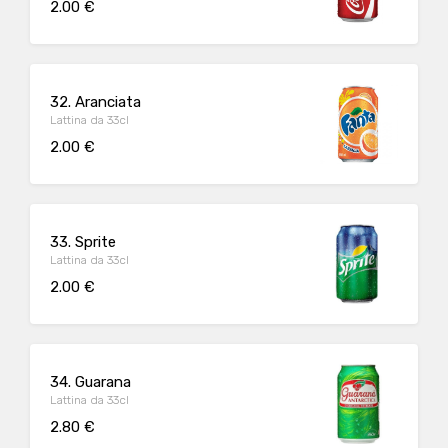
2.00 €
32. Aranciata
Lattina da 33cl
2.00 €
33. Sprite
Lattina da 33cl
2.00 €
34. Guarana
Lattina da 33cl
2.80 €