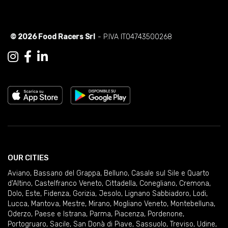
© 2026 Food Racers Srl
- P.IVA IT04743500268
OUR CITIES
Aviano
,
Bassano del Grappa
,
Belluno
,
Casale sul Sile e Quarto
d'Altino
,
Castelfranco Veneto
,
Cittadella
,
Conegliano
,
Cremona
,
Dolo
,
Este
,
Fidenza
,
Gorizia
,
Jesolo
,
Lignano Sabbiadoro
,
Lodi
,
Lucca
,
Mantova
,
Mestre
,
Mirano
,
Mogliano Veneto
,
Montebelluna
,
Oderzo
,
Paese e Istrana
,
Parma
,
Piacenza
,
Pordenone
,
Portogruaro
,
Sacile
,
San Donà di Piave
,
Sassuolo
,
Treviso
,
Udine
,