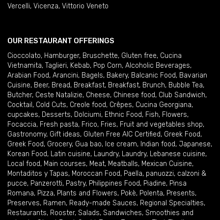
Vercelli
,
Vicenza
,
Vittorio Veneto
OUR RESTAURANT OFFERINGS
Cioccolato
,
Hamburger
,
Bruschette
,
Gluten free
,
Cucina
Vietnamita
,
Taglieri
,
Kebab
,
Pop Corn
,
Alcoholic Beverages
,
Arabian Food
,
Arancini
,
Bagels
,
Bakery
,
Balcanic Food
,
Bavarian
Cuisine
,
Beer
,
Bread
,
Breakfast
,
Breakfast
,
Brunch
,
Bubble Tea
,
Butcher
,
Ceste Natalizie
,
Cheese
,
Chinese food
,
Club Sandwich
,
Cocktail
,
Cold Cuts
,
Creole food
,
Crêpes
,
Cucina Georgiana
,
cupcakes
,
Desserts
,
Dolciumi
,
Ethnic Food
,
Fish
,
Flowers
,
Focaccia
,
Fresh pasta
,
Frico
,
Fries
,
Fruit and vegetables shop
,
Gastronomy
,
Gift ideas
,
Gluten Free AIC Certified
,
Greek Food
,
Greek Food
,
Grocery
,
Gua bao
,
Ice cream
,
Indian food
,
Japanese
,
Korean Food
,
Latin cuisine
,
Laundry
,
Laundry
,
Lebanese cuisine
,
Local food
,
Main courses
,
Meat
,
Meatballs
,
Mexican Cuisine
,
Montaditos y Tapas
,
Moroccan Food
,
Paella
,
panuozzi, calzoni &
pucce
,
Panzerotti
,
Pastry
,
Philippines Food
,
Piadine
,
Pinsa
Romana
,
Pizza
,
Plants and Flowers
,
Pokè
,
Polenta
,
Presents
,
Preserves
,
Ramen
,
Ready-made Sauces
,
Regional Specialties
,
Restaurants
,
Rooster
,
Salads
,
Sandwiches
,
Smoothies and