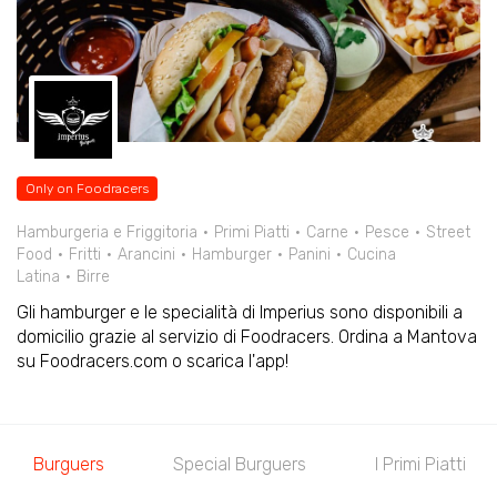
Only on Foodracers
Hamburgeria e Friggitoria
Primi Piatti
Carne
Pesce
Street
Food
Fritti
Arancini
Hamburger
Panini
Cucina
Latina
Birre
Gli hamburger e le specialità di Imperius sono disponibili a
domicilio grazie al servizio di Foodracers. Ordina a Mantova
su Foodracers.com o scarica l'app!
Burguers
Special Burguers
I Primi Piatti