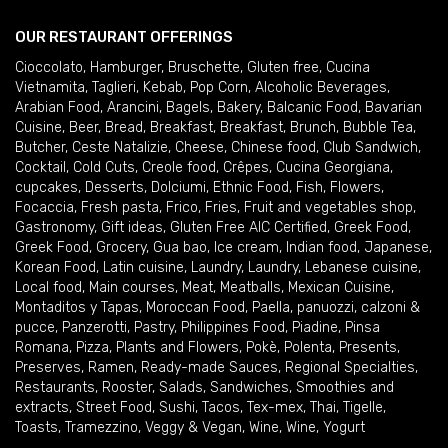
OUR RESTAURANT OFFERINGS
Cioccolato
,
Hamburger
,
Bruschette
,
Gluten free
,
Cucina
Vietnamita
,
Taglieri
,
Kebab
,
Pop Corn
,
Alcoholic Beverages
,
Arabian Food
,
Arancini
,
Bagels
,
Bakery
,
Balcanic Food
,
Bavarian
Cuisine
,
Beer
,
Bread
,
Breakfast
,
Breakfast
,
Brunch
,
Bubble Tea
,
Butcher
,
Ceste Natalizie
,
Cheese
,
Chinese food
,
Club Sandwich
,
Cocktail
,
Cold Cuts
,
Creole food
,
Crêpes
,
Cucina Georgiana
,
cupcakes
,
Desserts
,
Dolciumi
,
Ethnic Food
,
Fish
,
Flowers
,
Focaccia
,
Fresh pasta
,
Frico
,
Fries
,
Fruit and vegetables shop
,
Gastronomy
,
Gift ideas
,
Gluten Free AIC Certified
,
Greek Food
,
Greek Food
,
Grocery
,
Gua bao
,
Ice cream
,
Indian food
,
Japanese
,
Korean Food
,
Latin cuisine
,
Laundry
,
Laundry
,
Lebanese cuisine
,
Local food
,
Main courses
,
Meat
,
Meatballs
,
Mexican Cuisine
,
Montaditos y Tapas
,
Moroccan Food
,
Paella
,
panuozzi, calzoni &
pucce
,
Panzerotti
,
Pastry
,
Philippines Food
,
Piadine
,
Pinsa
Romana
,
Pizza
,
Plants and Flowers
,
Pokè
,
Polenta
,
Presents
,
Preserves
,
Ramen
,
Ready-made Sauces
,
Regional Specialties
,
Restaurants
,
Rooster
,
Salads
,
Sandwiches
,
Smoothies and
extracts
,
Street Food
,
Sushi
,
Tacos
,
Tex-mex
,
Thai
,
Tigelle
,
Toasts
,
Tramezzino
,
Veggy & Vegan
,
Wine
,
Wine
,
Yogurt