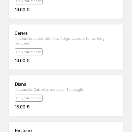
Only for dinner
14.00 €
Cerere
Mozzarella, speck dell’ Alto Adige, zucca al forno, funghi
pioppini
Only for dinner
14.00 €
Diana
Mozzarella, Culatello, burrata di Battipaglia
Only for dinner
15.00 €
Nettuno