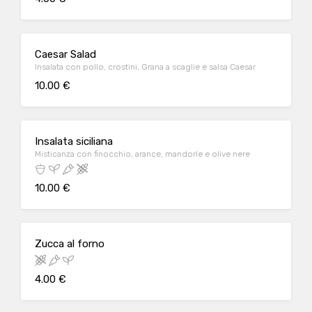
Caesar Salad
Insalata con pollo, crostini, Grana a scaglie e salsa Caesar
10.00 €
Insalata siciliana
Misticanza con finocchio, arance, mandorle e olive nere
10.00 €
Zucca al forno
4.00 €