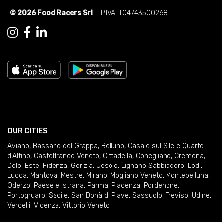
© 2026 Food Racers Srl
- P.IVA IT04743500268
OUR CITIES
Aviano
,
Bassano del Grappa
,
Belluno
,
Casale sul Sile e Quarto
d'Altino
,
Castelfranco Veneto
,
Cittadella
,
Conegliano
,
Cremona
,
Dolo
,
Este
,
Fidenza
,
Gorizia
,
Jesolo
,
Lignano Sabbiadoro
,
Lodi
,
Lucca
,
Mantova
,
Mestre
,
Mirano
,
Mogliano Veneto
,
Montebelluna
,
Oderzo
,
Paese e Istrana
,
Parma
,
Piacenza
,
Pordenone
,
Portogruaro
,
Sacile
,
San Donà di Piave
,
Sassuolo
,
Treviso
,
Udine
,
Vercelli
,
Vicenza
,
Vittorio Veneto