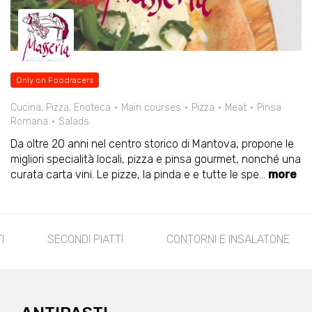
Only on Foodracers
Cucina, Pizza, Enoteca
Main courses
Pizza
Meat
Pinsa
Romana
Salads
Da oltre 20 anni nel centro storico di Mantova, propone le
migliori specialità locali, pizza e pinsa gourmet, nonché una
curata carta vini. Le pizze, la pinda e e tutte le spe
...
more
I
SECONDI PIATTI
CONTORNI E INSALATONE