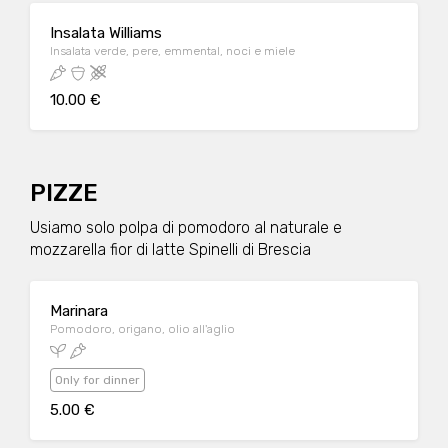
Insalata Williams
Insalata verde, pere, emmental, noci e miele
10.00 €
PIZZE
Usiamo solo polpa di pomodoro al naturale e
mozzarella fior di latte Spinelli di Brescia
Marinara
Pomodoro, origano, olio all'aglio
Only for dinner
5.00 €