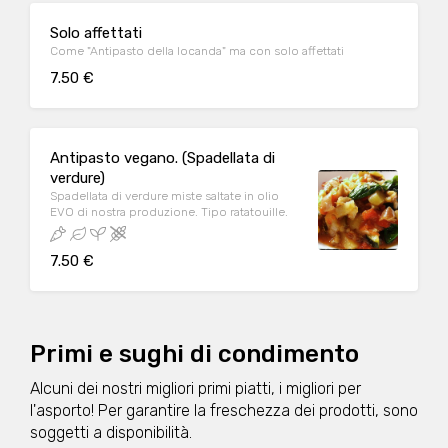
Solo affettati
Come "Antipasto della locanda" ma con solo affettati
7.50 €
Antipasto vegano. (Spadellata di
verdure)
Spadellata di verdure miste saltate in olio
EVO di nostra produzione. Tipo ratatouille.
7.50 €
Primi e sughi di condimento
Alcuni dei nostri migliori primi piatti, i migliori per
l'asporto! Per garantire la freschezza dei prodotti, sono
soggetti a disponibilità.