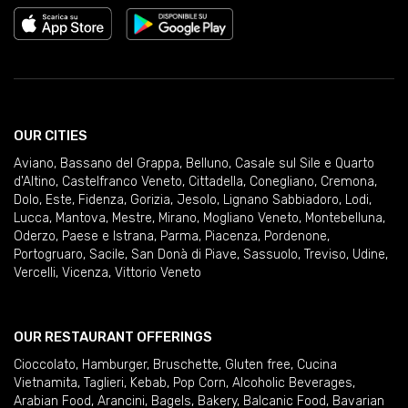
OUR CITIES
Aviano
,
Bassano del Grappa
,
Belluno
,
Casale sul Sile e Quarto
d'Altino
,
Castelfranco Veneto
,
Cittadella
,
Conegliano
,
Cremona
,
Dolo
,
Este
,
Fidenza
,
Gorizia
,
Jesolo
,
Lignano Sabbiadoro
,
Lodi
,
Lucca
,
Mantova
,
Mestre
,
Mirano
,
Mogliano Veneto
,
Montebelluna
,
Oderzo
,
Paese e Istrana
,
Parma
,
Piacenza
,
Pordenone
,
Portogruaro
,
Sacile
,
San Donà di Piave
,
Sassuolo
,
Treviso
,
Udine
,
Vercelli
,
Vicenza
,
Vittorio Veneto
OUR RESTAURANT OFFERINGS
Cioccolato
,
Hamburger
,
Bruschette
,
Gluten free
,
Cucina
Vietnamita
,
Taglieri
,
Kebab
,
Pop Corn
,
Alcoholic Beverages
,
Arabian Food
,
Arancini
,
Bagels
,
Bakery
,
Balcanic Food
,
Bavarian