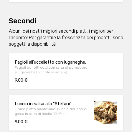
Secondi
Alcuni dei nostri migliori secondi piatti, i migliori per
l'asporto! Per garantire la freschezza dei prodotti, sono
soggetti a disponibilità.
Fagioli all'uccelletto con luganeghe.
Fagioli borlotti cotti con salsa di pomodoro
e luganeghe (piccole salamelle).
9.00 €
Luccio in salsa alla "Stefani"
Tipico piatto mantovano. Luccio del lago di
garda in salsa di ricetta "Stefani"
9.00 €