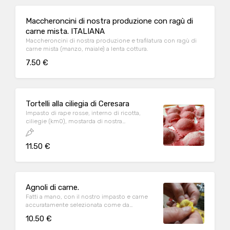
Maccheroncini di nostra produzione con ragù di
carne mista. ITALIANA
Maccheroncini di nostra produzione e trafilatura con ragù di
carne mista (manzo, maiale) a lenta cottura.
7.50 €
Tortelli alla ciliegia di Ceresara
Impasto di rape rosse, interno di ricotta,
ciliegie (km0), mostarda di nostra
produzione e grana. Conditi burro e salvia.
11.50 €
Agnoli di carne.
Fatti a mano, con il nostro impasto e carne
accuratamente selezionata come da
tradizione. Conditi burro e salvia.
10.50 €