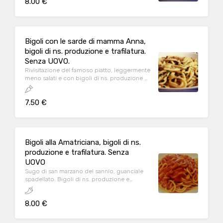
8.00 €
IPPOLITI, con stracotto di manzo di ns.
preparazione. Origine della carne GOITO
ITALIA
Bigoli con le sarde di mamma Anna,
bigoli di ns. produzione e trafilatura.
Senza UOVO.
Rivisitazione del famoso piatto, leggermente
meno salati e con bigoli di ns. produzione e
trafilatura. Adatti ai vegetariani.
7.50 €
Bigoli alla Amatriciana, bigoli di ns.
produzione e trafilatura. Senza
UOVO
Sugo di san marzano del sannio, guanciale
spadellato. Bigoli di ns. produzione e
trafilatura. Lievemente piccante.
8.00 €