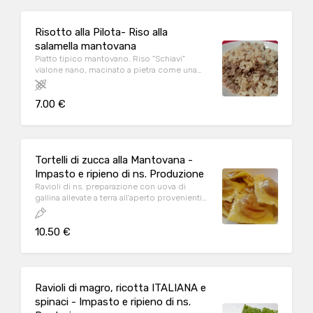
Risotto alla Pilota- Riso alla
salamella mantovana
Piatto tipico mantovano. Riso "Schiavi"
vialone nano, macinato a pietra come una
volta.
7.00 €
Tortelli di zucca alla Mantovana -
Impasto e ripieno di ns. Produzione
Ravioli di ns. preparazione con uova di
gallina allevate a terra all'aperto provenienti
da ns. allevamento a GAZOLDO DEGLI
IPPOLITI. Saltati in burro e salvia.
10.50 €
Ravioli di magro, ricotta ITALIANA e
spinaci - Impasto e ripieno di ns.