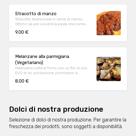
Stracotto di manzo
Stracotto tradizionale in carne di manzo.
Ottimo sia per condire la pasta che come
secondo.
9.00 €
Melanzane alla parmigiana
(Vegetariano)
Melanzane cotte al forno con un filo di olio
EVO di ns. produzione, pomodoro e
mozzarella.
8.00 €
Dolci di nostra produzione
Selezione di dolci di nostra produzione. Per garantire la
freschezza dei prodotti, sono soggetti a disponibilità.