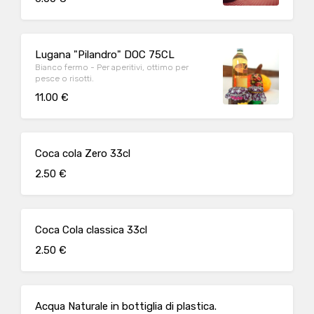
Lugana "Pilandro" DOC 75CL
Bianco fermo - Per aperitivi, ottimo per
pesce o risotti.
11.00 €
Coca cola Zero 33cl
2.50 €
Coca Cola classica 33cl
2.50 €
Acqua Naturale in bottiglia di plastica.