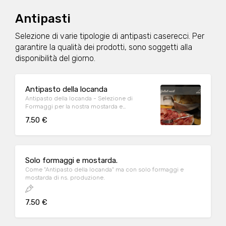
Antipasti
Selezione di varie tipologie di antipasti caserecci. Per
garantire la qualità dei prodotti, sono soggetti alla
disponibilità del giorno.
Antipasto della locanda
Antipasto della locanda - Selezione di
Formaggi per la nostra mostarda e
cotognata fatta in casa (Grana gran riserva -
7.50 €
Formaggio morbido - Formaggio
stagionato - Gorgonzola. Selezione di
affettati casalini: Coppa e Pancetta, Salame
mantovano e Crudo di parma Dop
Solo formaggi e mostarda.
Come "Antipasto della locanda" ma con solo formaggi e
mostarda di ns. produzione.
7.50 €