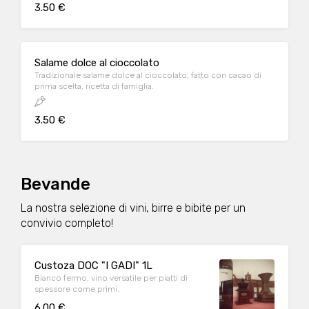
3.50 €
Salame dolce al cioccolato
Tradizionale salame dolce al cioccolato, fatto con cacao di
prima scelta, ricetta di famiglia.
3.50 €
Bevande
La nostra selezione di vini, birre e bibite per un
convivio completo!
Custoza DOC "I GADI" 1L
Bianco fermo, vino versatile per piatti di
spessore come primi.
6.00 €