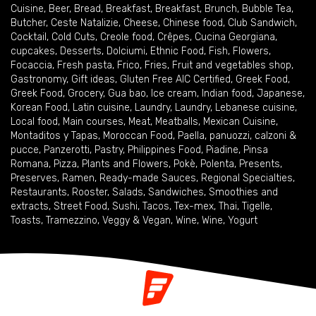
Cuisine
,
Beer
,
Bread
,
Breakfast
,
Breakfast
,
Brunch
,
Bubble Tea
,
Butcher
,
Ceste Natalizie
,
Cheese
,
Chinese food
,
Club Sandwich
,
Cocktail
,
Cold Cuts
,
Creole food
,
Crêpes
,
Cucina Georgiana
,
cupcakes
,
Desserts
,
Dolciumi
,
Ethnic Food
,
Fish
,
Flowers
,
Focaccia
,
Fresh pasta
,
Frico
,
Fries
,
Fruit and vegetables shop
,
Gastronomy
,
Gift ideas
,
Gluten Free AIC Certified
,
Greek Food
,
Greek Food
,
Grocery
,
Gua bao
,
Ice cream
,
Indian food
,
Japanese
,
Korean Food
,
Latin cuisine
,
Laundry
,
Laundry
,
Lebanese cuisine
,
Local food
,
Main courses
,
Meat
,
Meatballs
,
Mexican Cuisine
,
Montaditos y Tapas
,
Moroccan Food
,
Paella
,
panuozzi, calzoni &
pucce
,
Panzerotti
,
Pastry
,
Philippines Food
,
Piadine
,
Pinsa
Romana
,
Pizza
,
Plants and Flowers
,
Pokè
,
Polenta
,
Presents
,
Preserves
,
Ramen
,
Ready-made Sauces
,
Regional Specialties
,
Restaurants
,
Rooster
,
Salads
,
Sandwiches
,
Smoothies and
extracts
,
Street Food
,
Sushi
,
Tacos
,
Tex-mex
,
Thai
,
Tigelle
,
Toasts
,
Tramezzino
,
Veggy & Vegan
,
Wine
,
Wine
,
Yogurt