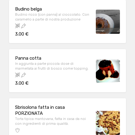
Budino belga
Budino ricco (con panna) al cioccolato. Con
caramello a parte di nostra produzione
3.00 €
Panna cotta
In aggiunta a parte piccola dose di
marmellata ai frutti di bosco come topping.
3.00 €
Sbrisolona fatta in casa
PORZIONATA
Torta tipica mantovana, fatta in casa da noi
con ingredienti di prima qualità.