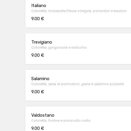
Italiano
Cotoletta, mozzarella fresca ciliegina, pomodori e basilico
9.00 €
Trevigiano
Cotoletta, gorgonzola e radicchio
9.00 €
Salamino
Cotoletta, salsa di pomodoro, grana e salamino piccante
9.00 €
Valdostano
Cotoletta, fontina e prosciutto cotto
9.00 €