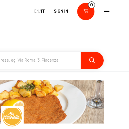
0
EN/
IT
SIGN IN