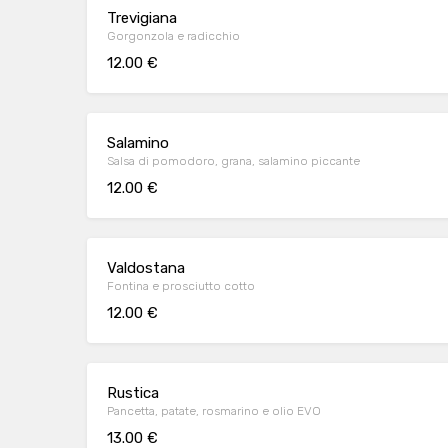
Trevigiana
Gorgonzola e radicchio
12.00 €
Salamino
Salsa di pomodoro, grana, salamino piccante
12.00 €
Valdostana
Fontina e prosciutto cotto
12.00 €
Rustica
Pancetta, patate, rosmarino e olio EVO
13.00 €