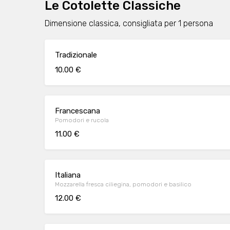
Le Cotolette Classiche
Dimensione classica, consigliata per 1 persona
Tradizionale
10.00 €
Francescana
Pomodori e rucola
11.00 €
Italiana
Mozzarella fresca ciliegina, pomodori e basilico
12.00 €