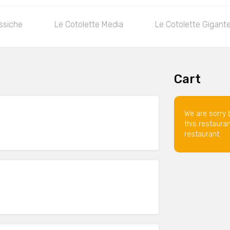
assiche
Le Cotolette Media
Le Cotolette Gigant
Cart
We are sorry 
this restaura
restaurant.