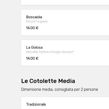
Boscaiola
Porcini* e grana
14.00 €
La Golosa
Pancetta, fontina e funghi chiodini*
14.00 €
Le Cotolette Media
Dimensione media, consigliata per 2 persone
Tradizionale