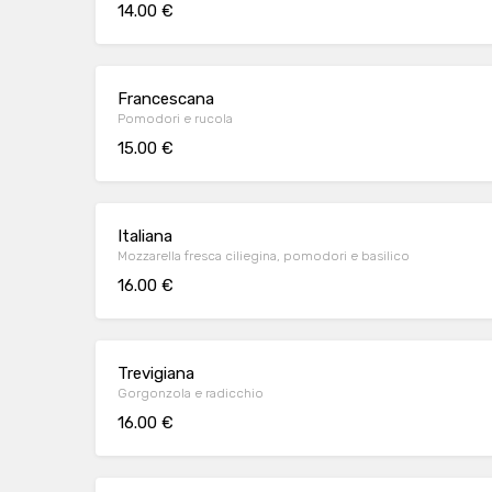
14.00 €
Francescana
Pomodori e rucola
15.00 €
Italiana
Mozzarella fresca ciliegina, pomodori e basilico
16.00 €
Trevigiana
Gorgonzola e radicchio
16.00 €