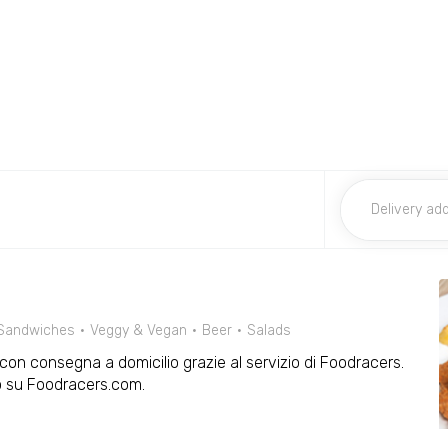
Sandwiches
Veggy & Vegan
Beer
Salads
li con consegna a domicilio grazie al servizio di Foodracers.
o su Foodracers.com.