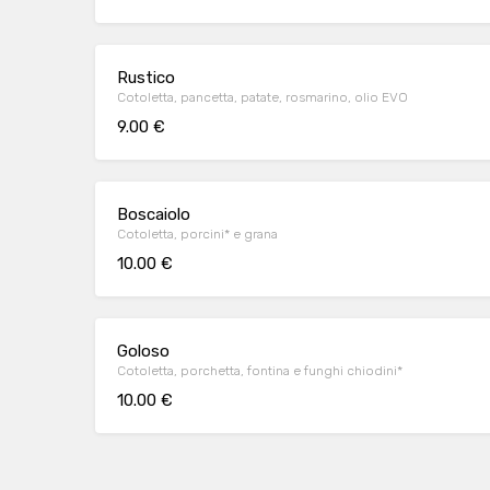
Rustico
Cotoletta, pancetta, patate, rosmarino, olio EVO
9.00 €
Boscaiolo
Cotoletta, porcini* e grana
10.00 €
Goloso
Cotoletta, porchetta, fontina e funghi chiodini*
10.00 €