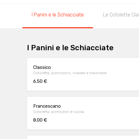
I Panini e le Schiacciate
Le Cotolette Cl
I Panini e le Schiacciate
Classico
Cotoletta, pomodoro, insalata e maionese
6.50 €
Francescano
Cotoletta, pomodori e rucola
8.00 €