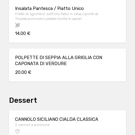
Insalata Pantesca / Piatto Unico
Filetti di sgombro sott'olio fatto in casa,cipolle di
Tropea,pomodori,patate bolite e caperi
14.00 €
POLPETTE DI SEPPIA ALLA GRIGLIA CON
CAPONATA DI VERDURE
20.00 €
Dessert
CANNOLO SICILIANO CIALDA CLASSICA
2 cannoli a porzione