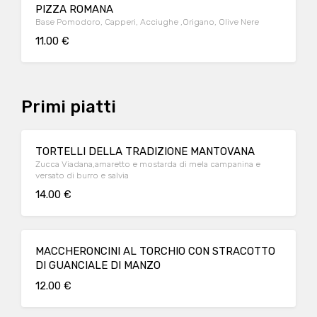
PIZZA ROMANA
Base Pomodoro, Capperi, Acciughe ,Origano, Olive Nere
11.00 €
Primi piatti
TORTELLI DELLA TRADIZIONE MANTOVANA
Zucca Viadana,amaretto e mostarda di mela campanina e
versato di burro e salvia
14.00 €
MACCHERONCINI AL TORCHIO CON STRACOTTO
DI GUANCIALE DI MANZO
12.00 €