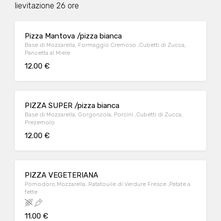
lievitazione 26 ore
Pizza Mantova /pizza bianca
Base di Mozzarella, Formaggio Cremoso ,Cubetti di Zucca,
Pancetta al Miele
12.00 €
PIZZA SUPER /pizza bianca
Base di Mozzarella, Gorgonzola, Porcini ,Cubetti di Zucca,
Prezemolo
12.00 €
PIZZA VEGETERIANA
Pomodoro,Mozzarella, Ratatouile di Verdure Fresce ,Patate a
fette
11.00 €