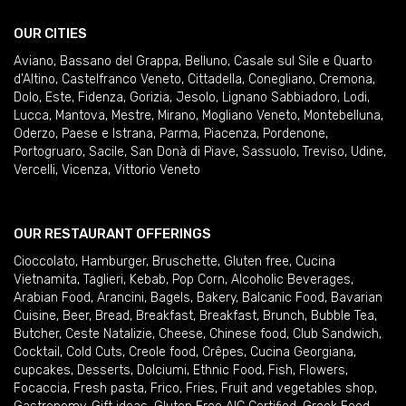
OUR CITIES
Aviano
,
Bassano del Grappa
,
Belluno
,
Casale sul Sile e Quarto
d'Altino
,
Castelfranco Veneto
,
Cittadella
,
Conegliano
,
Cremona
,
Dolo
,
Este
,
Fidenza
,
Gorizia
,
Jesolo
,
Lignano Sabbiadoro
,
Lodi
,
Lucca
,
Mantova
,
Mestre
,
Mirano
,
Mogliano Veneto
,
Montebelluna
,
Oderzo
,
Paese e Istrana
,
Parma
,
Piacenza
,
Pordenone
,
Portogruaro
,
Sacile
,
San Donà di Piave
,
Sassuolo
,
Treviso
,
Udine
,
Vercelli
,
Vicenza
,
Vittorio Veneto
OUR RESTAURANT OFFERINGS
Cioccolato
,
Hamburger
,
Bruschette
,
Gluten free
,
Cucina
Vietnamita
,
Taglieri
,
Kebab
,
Pop Corn
,
Alcoholic Beverages
,
Arabian Food
,
Arancini
,
Bagels
,
Bakery
,
Balcanic Food
,
Bavarian
Cuisine
,
Beer
,
Bread
,
Breakfast
,
Breakfast
,
Brunch
,
Bubble Tea
,
Butcher
,
Ceste Natalizie
,
Cheese
,
Chinese food
,
Club Sandwich
,
Cocktail
,
Cold Cuts
,
Creole food
,
Crêpes
,
Cucina Georgiana
,
cupcakes
,
Desserts
,
Dolciumi
,
Ethnic Food
,
Fish
,
Flowers
,
Focaccia
,
Fresh pasta
,
Frico
,
Fries
,
Fruit and vegetables shop
,