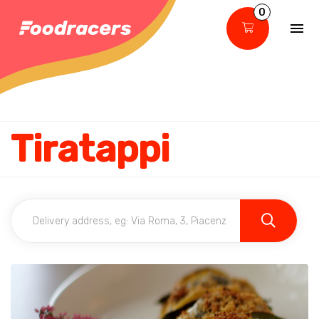
0
Tiratappi