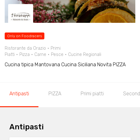
Only on Foodracers
Ristorante da Orazio
Primi
Piatti
Pizza
Carne
Pesce
Cucine Regionali
Cucina tipica Mantovana Cucina Siciliana Novita PIZZA
Antipasti
PIZZA
Primi piatti
Secondi
Antipasti