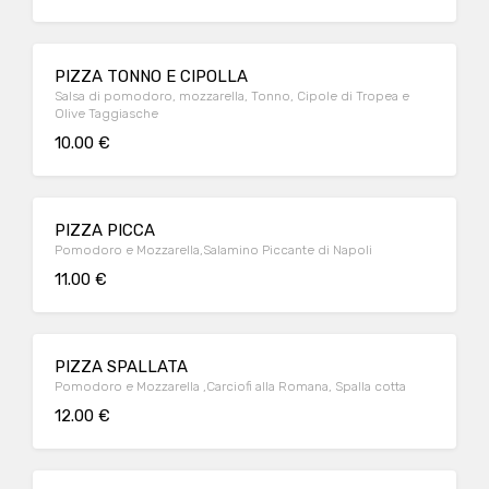
PIZZA TONNO E CIPOLLA
Salsa di pomodoro, mozzarella, Tonno, Cipole di Tropea e
Olive Taggiasche
10.00 €
PIZZA PICCA
Pomodoro e Mozzarella,Salamino Piccante di Napoli
11.00 €
PIZZA SPALLATA
Pomodoro e Mozzarella ,Carciofi alla Romana, Spalla cotta
12.00 €