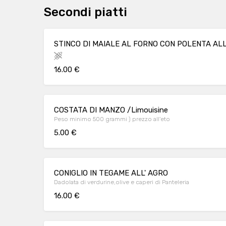
Secondi piatti
STINCO DI MAIALE AL FORNO CON POLENTA ALL
16.00 €
COSTATA DI MANZO /Limouisine
Peso minimo 500 grammi ) prezzo all'eto
5.00 €
CONIGLIO IN TEGAME ALL' AGRO
Dadolata di verdurine,olive e caperi di Panteleria
16.00 €