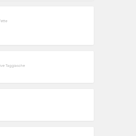
fette
live Taggiasche