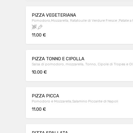
PIZZA VEGETERIANA
Pomodoro,Mozzarella, Ratatouile di Verdure Fresce ,Patate a 
11.00 €
PIZZA TONNO E CIPOLLA
Salsa di pomodoro, mozzarella, Tonno, Cipole di Tropea e O
10.00 €
PIZZA PICCA
Pomodoro e Mozzarella,Salamino Piccante di Napoli
11.00 €