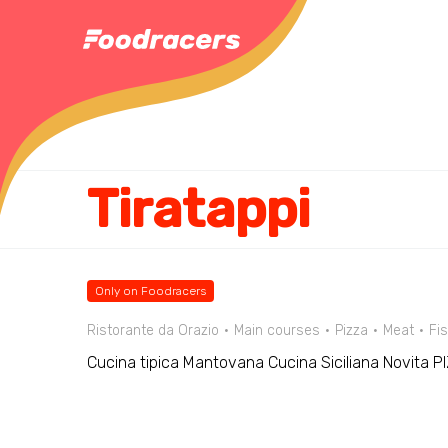
Tiratappi
Only on Foodracers
Ristorante da Orazio
Main courses
Pizza
Meat
Fi
Cucina tipica Mantovana Cucina Siciliana Novita P