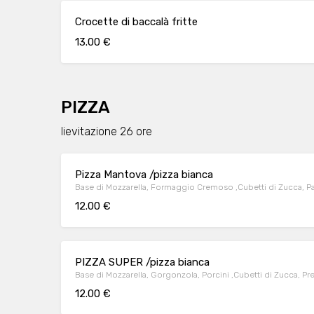
Crocette di baccalà fritte
13.00 €
PIZZA
lievitazione 26 ore
Pizza Mantova /pizza bianca
Base di Mozzarella, Formaggio Cremoso ,Cubetti di Zucca, Pa
12.00 €
PIZZA SUPER /pizza bianca
Base di Mozzarella, Gorgonzola, Porcini ,Cubetti di Zucca, P
12.00 €