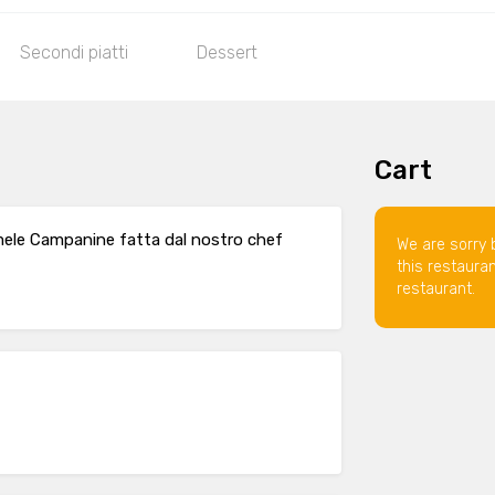
Secondi piatti
Dessert
Cart
 mele Campanine fatta dal nostro chef
We are sorry 
this restaura
restaurant.