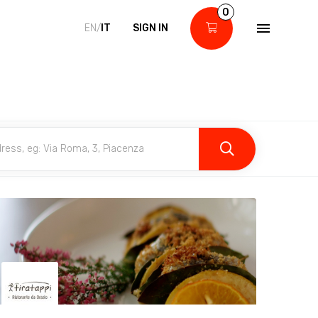
0
EN/
IT
SIGN IN