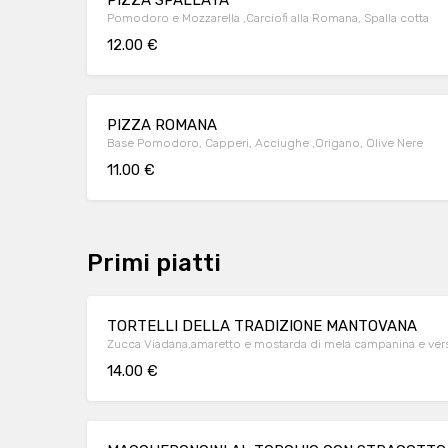
PIZZA SPALLATA
Pomodoro e Mozzarella ,Carciofi alla Romana, Spalla cotta
12.00 €
PIZZA ROMANA
Base Pomodoro, Capperi, Acciughe ,Origano, Olive Nere
11.00 €
Primi piatti
TORTELLI DELLA TRADIZIONE MANTOVANA
Zucca Viadana,amaretto e mostarda di mela campanina e versa
14.00 €