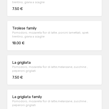
trentino, grana a scaglie
7.50 €
Tirolese family
Pomodoro, mozarella fior di latte, porcini lamettati, spek
trentino, grana a scaglie
18.00 €
La grigliata
Pomodoro, mozarella fior di latte,melanzane, zucchine ,
peperoni grigliati
7.50 €
La grigliata family
Pomodoro, mozarella fior di latte,melanzane, zucchine ,
peperoni grigliati