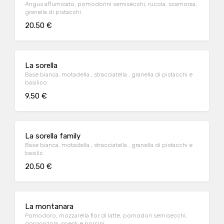
Angus affumicato, pomodorini semisecchi, rucola, scamorza,
granella di pistacchi
20.50 €
La sorella
Base bianca, motadella , stracciatella , granella di pistacchi e
basilico
9.50 €
La sorella family
Base bianca, motadella , stracciatella , granella di pistacchi e
basilic
20.50 €
La montanara
Pomodoro, mozzarella fior di latte, pomodori semisecchi,
gorgonzola, speck e porcini