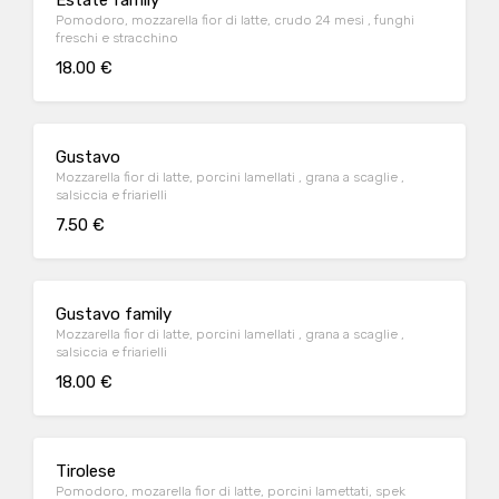
Estate family
Pomodoro, mozzarella fior di latte, crudo 24 mesi , funghi
freschi e stracchino
18.00 €
Gustavo
Mozzarella fior di latte, porcini lamellati , grana a scaglie ,
salsiccia e friarielli
7.50 €
Gustavo family
Mozzarella fior di latte, porcini lamellati , grana a scaglie ,
salsiccia e friarielli
18.00 €
Tirolese
Pomodoro, mozarella fior di latte, porcini lamettati, spek