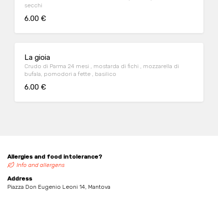
secchi
6.00 €
La gioia
Crudo di Parma 24 mesi , mostarda di fichi , mozzarella di
bufala, pomodori a fette , basilico
6.00 €
Allergies and food intolerance?
Info and allergens
Address
Piazza Don Eugenio Leoni 14, Mantova