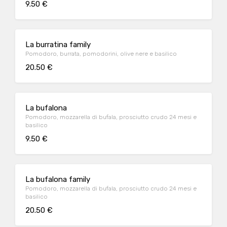
9.50 €
La burratina family
Pomodoro, burrata, pomodorini, olive nere e basilico
20.50 €
La bufalona
Pomodoro, mozzarella di bufala, prosciutto crudo 24 mesi e
basilico
9.50 €
La bufalona family
Pomodoro, mozzarella di bufala, prosciutto crudo 24 mesi e
basilico
20.50 €