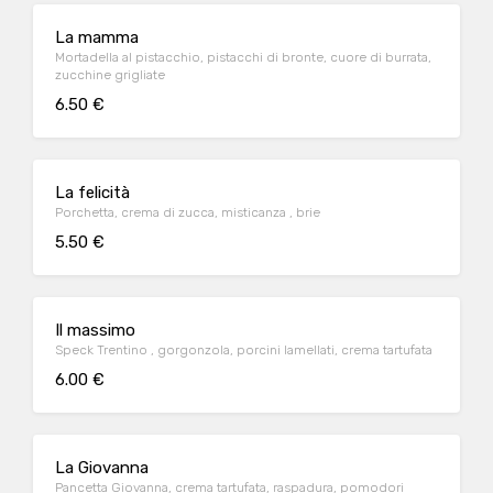
La mamma
Mortadella al pistacchio, pistacchi di bronte, cuore di burrata,
zucchine grigliate
6.50 €
La felicità
Porchetta, crema di zucca, misticanza , brie
5.50 €
Il massimo
Speck Trentino , gorgonzola, porcini lamellati, crema tartufata
6.00 €
La Giovanna
Pancetta Giovanna, crema tartufata, raspadura, pomodori