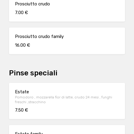
Prosciutto crudo
7.00 €
Prosciutto crudo family
16.00 €
Pinse speciali
Estate
Pomodoro , mozzarella fior di latte, crudo 24 mesi , funghi
freschi ,stracchino
7.50 €