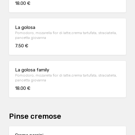
18.00 €
La golosa
Pomodoro, mozarella fior di latte,crema tartufata, straciatella,
pancetta giovanna
7.50 €
La golosa family
Pomodoro, mozarella fior di latte,crema tartufata, straciatella,
pancetta giovanna
18.00 €
Pinse cremose