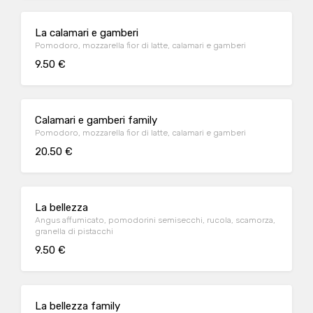
La calamari e gamberi
Pomodoro, mozzarella fior di latte, calamari e gamberi
9.50 €
Calamari e gamberi family
Pomodoro, mozzarella fior di latte, calamari e gamberi
20.50 €
La bellezza
Angus affumicato, pomodorini semisecchi, rucola, scamorza,
granella di pistacchi
9.50 €
La bellezza family