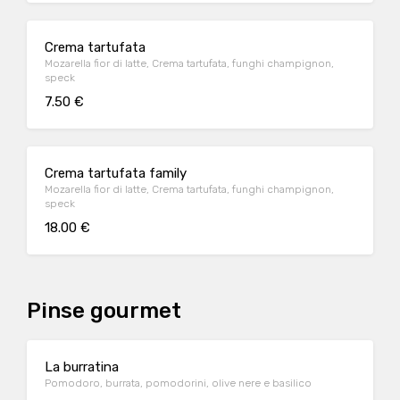
Crema tartufata
Mozarella fior di latte, Crema tartufata, funghi champignon,
speck
7.50 €
Crema tartufata family
Mozarella fior di latte, Crema tartufata, funghi champignon,
speck
18.00 €
Pinse gourmet
La burratina
Pomodoro, burrata, pomodorini, olive nere e basilico