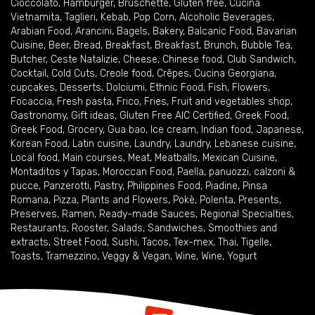
Cioccolato
,
Hamburger
,
Bruschette
,
Gluten free
,
Cucina
Vietnamita
,
Taglieri
,
Kebab
,
Pop Corn
,
Alcoholic Beverages
,
Arabian Food
,
Arancini
,
Bagels
,
Bakery
,
Balcanic Food
,
Bavarian
Cuisine
,
Beer
,
Bread
,
Breakfast
,
Breakfast
,
Brunch
,
Bubble Tea
,
Butcher
,
Ceste Natalizie
,
Cheese
,
Chinese food
,
Club Sandwich
,
Cocktail
,
Cold Cuts
,
Creole food
,
Crêpes
,
Cucina Georgiana
,
cupcakes
,
Desserts
,
Dolciumi
,
Ethnic Food
,
Fish
,
Flowers
,
Focaccia
,
Fresh pasta
,
Frico
,
Fries
,
Fruit and vegetables shop
,
Gastronomy
,
Gift ideas
,
Gluten Free AIC Certified
,
Greek Food
,
Greek Food
,
Grocery
,
Gua bao
,
Ice cream
,
Indian food
,
Japanese
,
Korean Food
,
Latin cuisine
,
Laundry
,
Laundry
,
Lebanese cuisine
,
Local food
,
Main courses
,
Meat
,
Meatballs
,
Mexican Cuisine
,
Montaditos y Tapas
,
Moroccan Food
,
Paella
,
panuozzi, calzoni &
pucce
,
Panzerotti
,
Pastry
,
Philippines Food
,
Piadine
,
Pinsa
Romana
,
Pizza
,
Plants and Flowers
,
Pokè
,
Polenta
,
Presents
,
Preserves
,
Ramen
,
Ready-made Sauces
,
Regional Specialties
,
Restaurants
,
Rooster
,
Salads
,
Sandwiches
,
Smoothies and
extracts
,
Street Food
,
Sushi
,
Tacos
,
Tex-mex
,
Thai
,
Tigelle
,
Toasts
,
Tramezzino
,
Veggy & Vegan
,
Wine
,
Wine
,
Yogurt