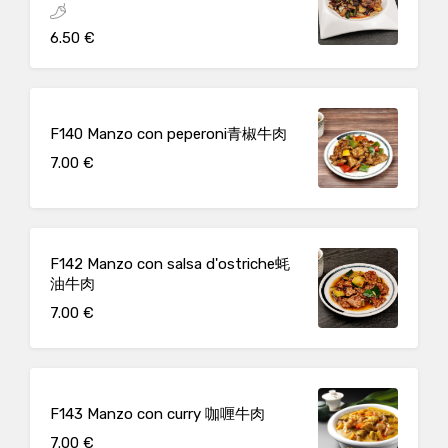
6.50 €
F140 Manzo con peperoni青椒牛肉
7.00 €
F142 Manzo con salsa d'ostriche蚝
油牛肉
7.00 €
F143 Manzo con curry 咖喱牛肉
7.00 €