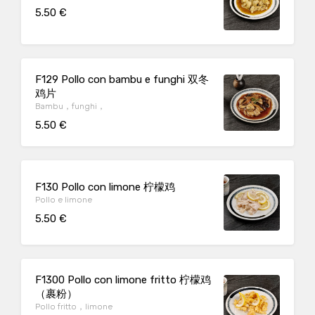
5.50 €
F129 Pollo con bambu e funghi 双冬
鸡片
Bambu，funghi，
5.50 €
F130 Pollo con limone 柠檬鸡
Pollo e limone
5.50 €
F1300 Pollo con limone fritto 柠檬鸡
（裹粉）
Pollo fritto，limone