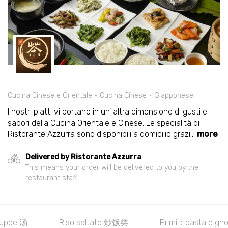
Cucina Cinese e Orientale
Cucina Cinese
Giapponese
I nostri piatti vi portano in un' altra dimensione di gusti e
sapori della Cucina Orientale e Cinese. Le specialità di
Ristorante Azzurra sono disponibili a domicilio grazi
...
more
Delivered by Ristorante Azzurra
This means your order will be delivered to you by the
restaurant staff.
Riso saltato 炒饭类
Primi：pasta e gnocchi主食