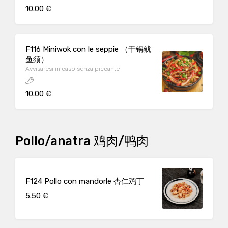
10.00 €
F116 Miniwok con le seppie （干锅鱿
鱼须）
Avvisaresi in caso senza piccante
10.00 €
Pollo/anatra 鸡肉/鸭肉
F124 Pollo con mandorle 杏仁鸡丁
5.50 €