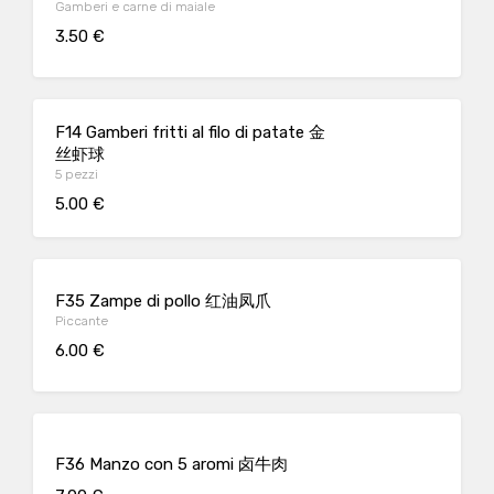
Gamberi e carne di maiale
3.50 €
F14 Gamberi fritti al filo di patate 金
丝虾球
5 pezzi
5.00 €
F35 Zampe di pollo 红油凤爪
Piccante
6.00 €
F36 Manzo con 5 aromi 卤牛肉