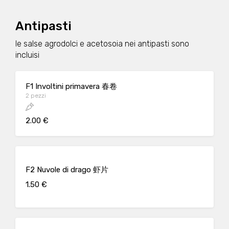
Antipasti
le salse agrodolci e acetosoia nei antipasti sono
incluisi
F1 Involtini primavera 春卷
2 pezzi
2.00 €
F2 Nuvole di drago 虾片
1.50 €