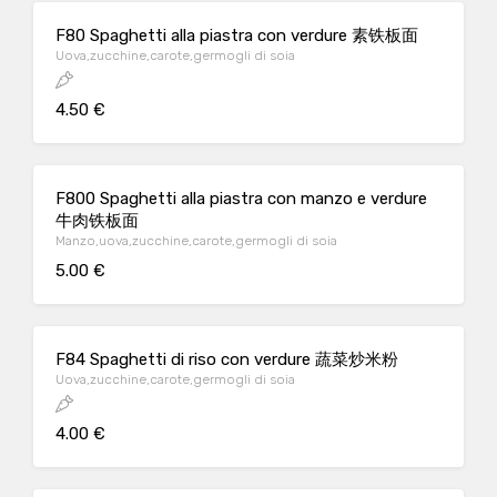
F80 Spaghetti alla piastra con verdure 素铁板面
Uova,zucchine,carote,germogli di soia
4.50 €
F800 Spaghetti alla piastra con manzo e verdure
牛肉铁板面
Manzo,uova,zucchine,carote,germogli di soia
5.00 €
F84 Spaghetti di riso con verdure 蔬菜炒米粉
Uova,zucchine,carote,germogli di soia
4.00 €