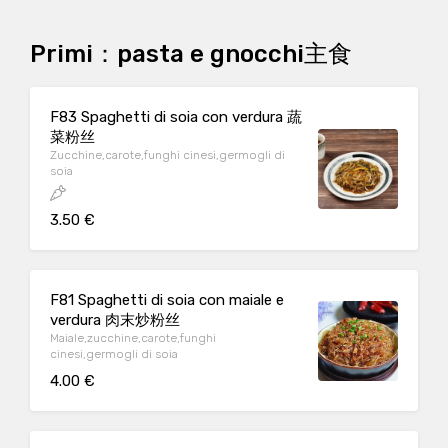
Primi：pasta e gnocchi主食
F83 Spaghetti di soia con verdura 蔬
菜粉丝
Zucchine,carote,funghi cinesi,germogli di
soia
3.50 €
F81 Spaghetti di soia con maiale e
verdura 肉末炒粉丝
Maiale,zucchine,carote,funghi
cinesi,germogli di soia
4.00 €