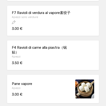
F7 Ravioli di verdura al vapore素饺子
4pezzi solo verdure
3.00 €
F4 Ravioli di carne alla piastra（锅
贴）
4pezzi
3.50 €
Pane vapore
4pezzi
3.00 €