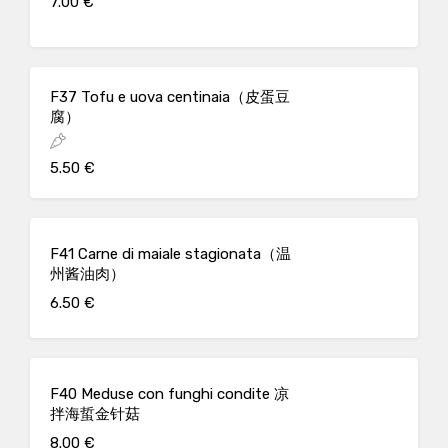
7.00 €
F37 Tofu e uova centinaia（皮蛋豆
腐）
5.50 €
F41 Carne di maiale stagionata（温
州酱油肉）
6.50 €
F40 Meduse con funghi condite 凉
拌海蜇金针菇
8.00 €