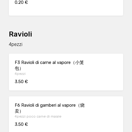
0.20 €
Ravioli
4pezzi
F3 Ravioli di carne al vapore（小笼
包）
4pezzi
3.50 €
F6 Ravioli di gamberi al vapore（烧
卖）
4pezzi poco carne di maiale
3.50 €