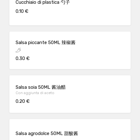
Cucchiaio di plastica 勺子
0.10 €
Salsa piccante 50ML 辣椒酱
0.30 €
Salsa soia 50ML 酱油醋
Con aggiunta di aceto
0.20 €
Salsa agrodolce 50ML 甜酸酱