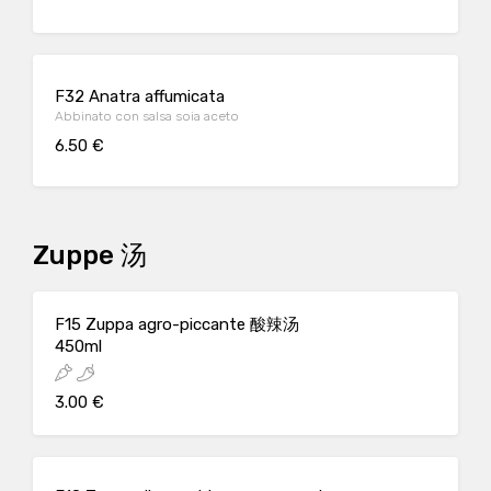
F32 Anatra affumicata
Abbinato con salsa soia aceto
6.50 €
Zuppe 汤
F15 Zuppa agro-piccante 酸辣汤
450ml
3.00 €