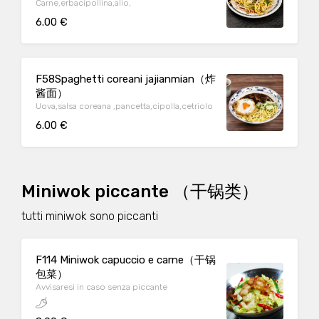
Carne,erbacipollina,alio,
6.00 €
F58Spaghetti coreani jajianmian（炸
酱面）
Uova,salsa coreana ,pancetta,cipolla,cetriolo
6.00 €
Miniwok piccante （干锅类）
tutti miniwok sono piccanti
F114 Miniwok capuccio e carne（干锅
包菜）
Avvisaresi in caso senza piccante