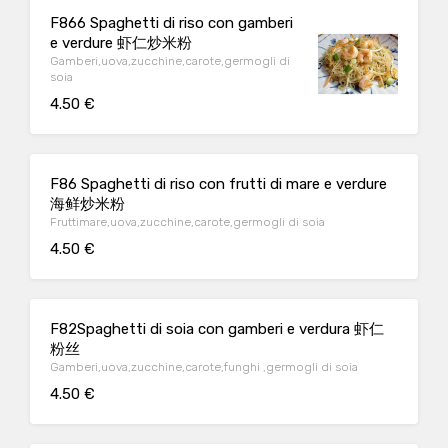
F866 Spaghetti di riso con gamberi
e verdure 虾仁炒米粉
Gamberi,uova,zucchine,carote,germogli di
soia
4.50 €
F86 Spaghetti di riso con frutti di mare e verdure
海鲜炒米粉
Fruttimare,uova,zucchine,carote,germogli di soia
4.50 €
F82Spaghetti di soia con gamberi e verdura 虾仁
粉丝
Gamberi,uova,zucchine,carote,funghi ,germogli di soia
4.50 €