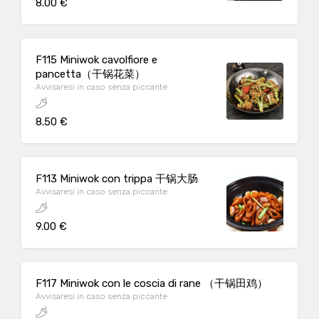
8.00 €
F115 Miniwok cavolfiore e
pancetta（干锅花菜）
Avvisaresi in caso senza piccante
8.50 €
F113 Miniwok con trippa 干锅大肠
Avvisaresi in caso senza piccante
9.00 €
F117 Miniwok con le coscia di rane （干锅田鸡）
Avvisaresi in caso senza piccante