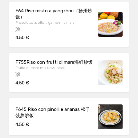
F64 Riso misto a yangzhou（扬州炒
饭）
Prosciutto ,pollo，gamberi，mais
4.50 €
F755Riso con frutti di mare海鲜炒饭
Frutta di mare mix uova piselli
4.50 €
F645 Riso con pinolli e ananas 松子
菠萝炒饭
4.50 €