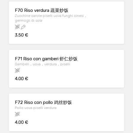
F70 Riso verdura 蔬菜炒饭
Zucchine carote piselli uova funghi cinesi，
germogli di soia
3.50 €
F71 Riso con gamberi 虾仁炒饭
Gamberi，uova，verdura，piselli
4.00 €
F72 Riso con pollo 鸡丝炒饭
Pollo uova piselli verdura
4.00 €