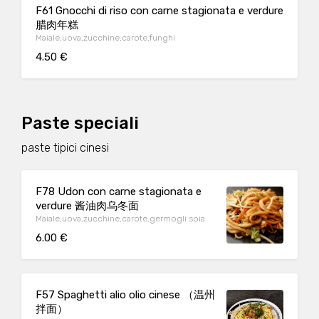
F61 Gnocchi di riso con carne stagionata e verdure
腊肉年糕
Maiale,uova,zucchine,carote,funghi
4.50 €
Paste speciali
paste tipici cinesi
F78 Udon con carne stagionata e
verdure 酱油肉乌冬面
Maiale,uova,zucchine,carote,germogli soia
6.00 €
F57 Spaghetti alio olio cinese （温州
拌面）