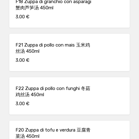
F18 Zuppa di granchio con asparagi
蟹肉芦笋汤 450ml
3.00 €
F21 Zuppa di pollo con mais 玉米鸡
丝汤 450ml
3.00 €
F22 Zuppa di pollo con funghi 冬菇
鸡丝汤 450ml
3.00 €
F20 Zuppa di tofu e verdura 豆腐青
菜汤 450ml