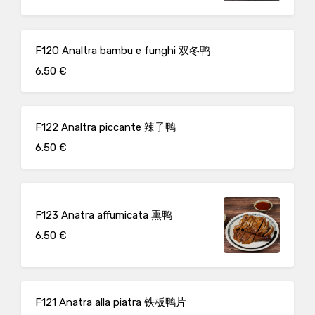
F12O Analtra bambu e funghi 双冬鸭
6.50 €
F122 Analtra piccante 辣子鸭
6.50 €
F123 Anatra affumicata 熏鸭
6.50 €
F121 Anatra alla piatra 铁板鸭片