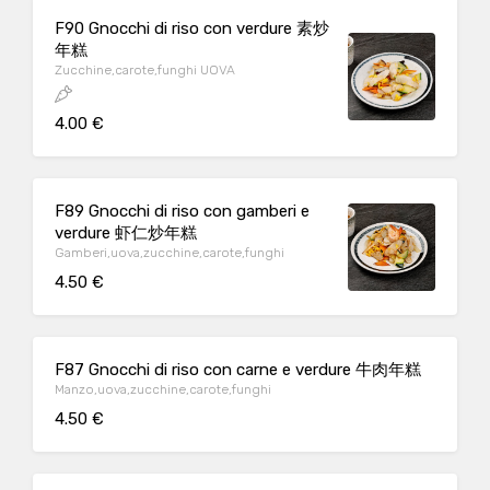
F90 Gnocchi di riso con verdure 素炒
年糕
Zucchine,carote,funghi UOVA
4.00 €
F89 Gnocchi di riso con gamberi e
verdure 虾仁炒年糕
Gamberi,uova,zucchine,carote,funghi
4.50 €
F87 Gnocchi di riso con carne e verdure 牛肉年糕
Manzo,uova,zucchine,carote,funghi
4.50 €