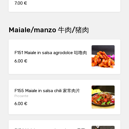
7.00 €
Maiale/manzo 牛肉/猪肉
F151 Maiale in salsa agrodolce 咕噜肉
6.00 €
F155 Maiale in salsa chili 家常肉片
Piccante
6.00 €