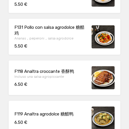
5.50 €
F131 Pollo con salsa agrodolce 糖醋
鸡
Ananas，peperoni，salsa agrodolce
5.50 €
F118 Analtra croccante 香酥鸭
Incluso una salsa agropiccante
6.50 €
F119 Analtra agrodolce 糖醋鸭
6.50 €