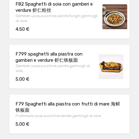
F82 Spaghetti di soia con gamberi e
verdure 虾仁粉丝
Gamberi,uova,zucchine,carote,funghi,germogli
di soia
4.50 €
F799 spaghetti alla piastra con
gamberi e verdure 虾仁铁板面
Gamberi,uova,zucchine,carote,germogli di
soia
5.00 €
F79 Spaghetti alla piastra con frutti di mare 海鲜
铁板面
Fruttimare,uova,zucchine,carote,germogli di soia
5.00 €