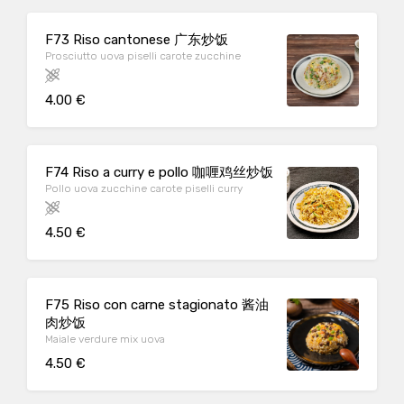
F73 Riso cantonese 广东炒饭
Prosciutto uova piselli carote zucchine
4.00 €
F74 Riso a curry e pollo 咖喱鸡丝炒饭
Pollo uova zucchine carote piselli curry
4.50 €
F75 Riso con carne stagionato 酱油
肉炒饭
Maiale verdure mix uova
4.50 €