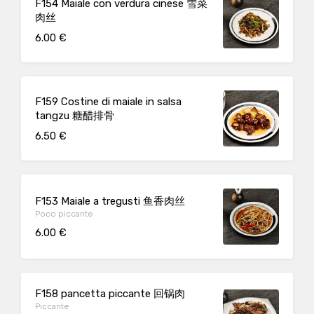
F154 Maiale con verdura cinese 雪菜
肉丝
6.00 €
F159 Costine di maiale in salsa
tangzu 糖醋排骨
6.50 €
F153 Maiale a tregusti 鱼香肉丝
Poco piccante
6.00 €
F158 pancetta piccante 回锅肉
Piccante