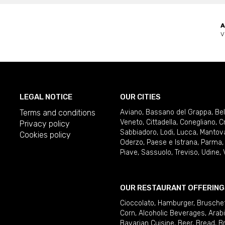
A
V
LEGAL NOTICE
OUR CITIES
Terms and conditions
Aviano
,
Bassano del Grappa
,
Be
Veneto
,
Cittadella
,
Conegliano
,
C
Privacy policy
Sabbiadoro
,
Lodi
,
Lucca
,
Mantov
Cookies policy
Oderzo
,
Paese e Istrana
,
Parma
Piave
,
Sassuolo
,
Treviso
,
Udine
,
OUR RESTAURANT OFFERING
Cioccolato
,
Hamburger
,
Brusche
Corn
,
Alcoholic Beverages
,
Arab
Bavarian Cuisine
,
Beer
,
Bread
,
B