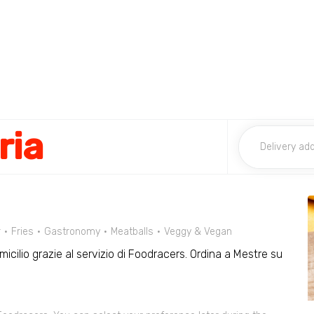
ria
r
Fries
Gastronomy
Meatballs
Veggy & Vegan
omicilio grazie al servizio di Foodracers. Ordina a Mestre su