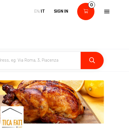
0
EN/
IT
SIGN IN