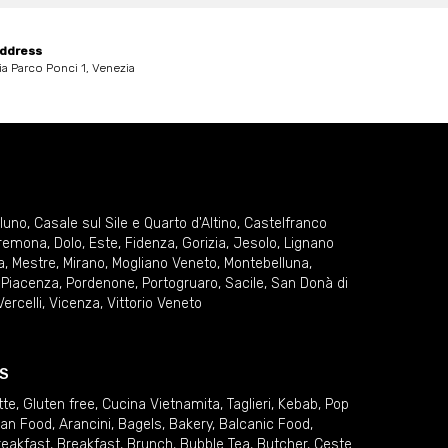
ddress
ia Parco Ponci 1, Venezia
lluno
,
Casale sul Sile e Quarto d'Altino
,
Castelfranco
remona
,
Dolo
,
Este
,
Fidenza
,
Gorizia
,
Jesolo
,
Lignano
a
,
Mestre
,
Mirano
,
Mogliano Veneto
,
Montebelluna
,
,
Piacenza
,
Pordenone
,
Portogruaro
,
Sacile
,
San Donà di
Vercelli
,
Vicenza
,
Vittorio Veneto
S
tte
,
Gluten free
,
Cucina Vietnamita
,
Taglieri
,
Kebab
,
Pop
ian Food
,
Arancini
,
Bagels
,
Bakery
,
Balcanic Food
,
reakfast
,
Breakfast
,
Brunch
,
Bubble Tea
,
Butcher
,
Ceste