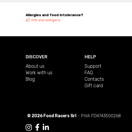
Allergies and food intolerance?
Info and allergens
DISCOVER
HELP
About us
Support
Work with us
FAQ
Blog
Contacts
Gift card
© 2026 Food Racers Srl
- P.IVA IT04743500268