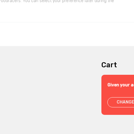
 Foodracers. You can select your preference later during the
Cart
Given your a
CHANGE