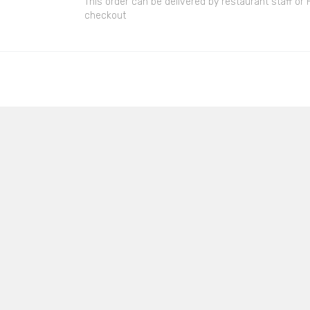
This order can be delivered by restaurant staff or
checkout