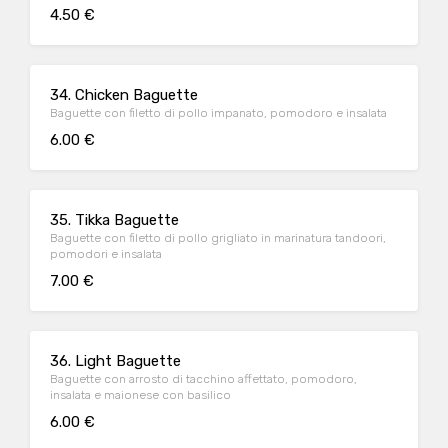
4.50 €
34. Chicken Baguette
Baguette con filetto di pollo impanato, pomodoro e insalata
6.00 €
35. Tikka Baguette
Baguette con filetto di pollo grigliato in marinatura tandoori,
pomodori e insalata
7.00 €
36. Light Baguette
Baguette con arrosto di tacchino affettato, pomodoro,
insalata e maionese con basilico
6.00 €