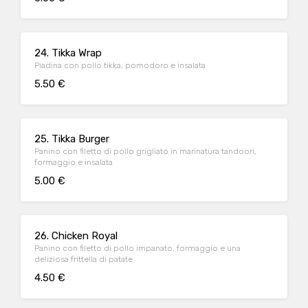
24. Tikka Wrap
Piadina con pollo tikka, pomodoro e insalata
5.50 €
25. Tikka Burger
Panino con filetto di pollo grigliato in marinatura tandoori,
formaggio e insalata
5.00 €
26. Chicken Royal
Panino con filetto di pollo impanato, formaggio e una
deliziosa frittella di patate
4.50 €