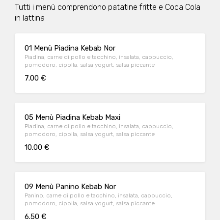
Tutti i menù comprendono patatine fritte e Coca Cola
in lattina
01 Menù Piadina Kebab Nor
Piadina, carne di pollo e tacchino, insalata, cappuccio,
pomodoro, cipolla, salsa yogurt, salsa piccante
7.00 €
05 Menù Piadina Kebab Maxi
Piadina, carne di pollo e tacchino, insalata, cappuccio,
pomodoro, cipolla, salsa yogurt, salsa piccante
10.00 €
09 Menù Panino Kebab Nor
Panino, carne di pollo e tacchino, insalata, cappuccio,
pomodoro, cipolla, salsa yogurt, salsa piccante
6.50 €