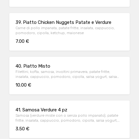
39. Piatto Chicken Nuggets Patate e Verdure
Carne di pollo impanata, patate fritte, insalata, cappuccio,
pomodoro, cipolla, ketchup, maionese
7.00 €
40. Piatto Misto
Filettini, kofta, samosa, involtini primavera, patate fritte,
insalata, cappuccio, pomodoro, cipolla, salsa yogurt, salsa
piccante
10.00 €
41. Samosa Verdure 4 pz
Samosa (verdure miste con o senza pollo impanato), patate
fritte, insalata, cappuccio, pomodoro, cipolla, salsa yogurt,
salsa piccante, ketchup, maionese
3.50 €