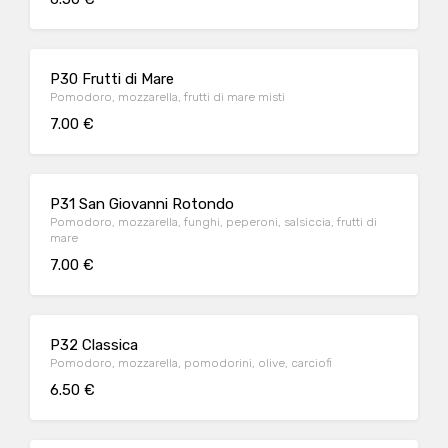
P30 Frutti di Mare
Pomodoro, mozzarella, frutti di mare misti
7.00 €
P31 San Giovanni Rotondo
Pomodoro, mozzarella, funghi, peperoni, salsiccia, frutti di
mare
7.00 €
P32 Classica
Pomodoro, mozzarella, pomodorini, olive, carciofi
6.50 €