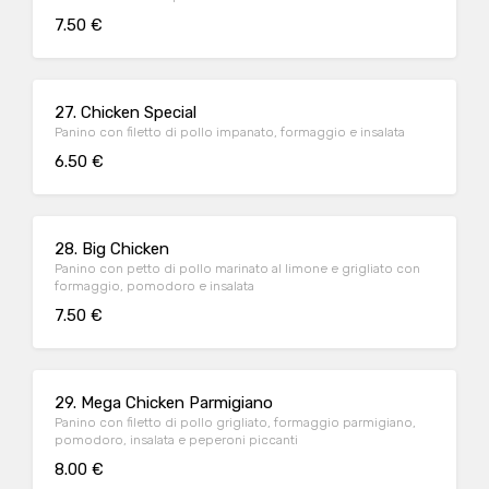
7.50 €
27. Chicken Special
Panino con filetto di pollo impanato, formaggio e insalata
6.50 €
28. Big Chicken
Panino con petto di pollo marinato al limone e grigliato con
formaggio, pomodoro e insalata
7.50 €
29. Mega Chicken Parmigiano
Panino con filetto di pollo grigliato, formaggio parmigiano,
pomodoro, insalata e peperoni piccanti
8.00 €