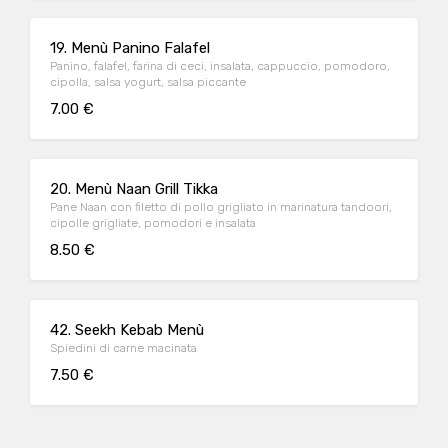
19. Menù Panino Falafel
Panino, falafel, farina di ceci, insalata, cappuccio, pomodoro,
cipolla, salsa yogurt, salsa piccante
7.00 €
20. Menù Naan Grill Tikka
Pane Naan con filetto di pollo grigliato in marinatura tandoori,
cipolle grigliate, pomodori e insalata
8.50 €
42. Seekh Kebab Menù
Spiedini di carne macinata
7.50 €