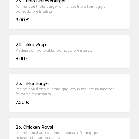
23. Triplo Cheeseburger
Panino con triplo burger di manzo, triplo formaggio,
pomodoro e insalata
8.00 €
24. Tikka Wrap
Piadina con pollo tikka, pomodoro e insalata
8.00 €
25. Tikka Burger
Panino con filetto di pollo grigliato in marinatura tandoori,
formaggio e insalata
7.50 €
26. Chicken Royal
Panino con filetto di pollo impanato, formaggio e una
deliziosa frittella di patate