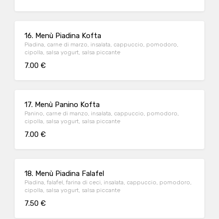
16. Menù Piadina Kofta
Piadina, carne di marzo, insalata, cappuccio, pomodoro,
cipolla, salsa yogurt, salsa piccante
7.00 €
17. Menù Panino Kofta
Panino, carne di manzo, insalata, cappuccio, pomodoro,
cipolla, salsa yogurt, salsa piccante
7.00 €
18. Menù Piadina Falafel
Piadina, falafel, farina di ceci, insalata, cappuccio, pomodoro,
cipolla, salsa yogurt, salsa piccante
7.50 €