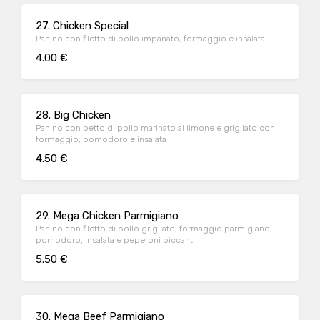
27. Chicken Special
Panino con filetto di pollo impanato, formaggio e insalata
4.00 €
28. Big Chicken
Panino con petto di pollo marinato al limone e grigliato con
formaggio, pomodoro e insalata
4.50 €
29. Mega Chicken Parmigiano
Panino con filetto di pollo grigliato, formaggio parmigiano,
pomodoro, insalata e peperoni piccanti
5.50 €
30. Mega Beef Parmigiano