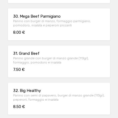
30. Mega Beef Parmigiano
Panino con burger di manzo, formaggio parmigiano,
pomodoro, insalata e peperoni piccanti
8.00 €
31. Grand Beef
Panino grande con burger di manzo grande (113gr),
formaggio, pomodoro e insalata
7.50 €
32. Big Healthy
Panino con semi di papavero, burger di manzo grande (113gr),
peperoni, formaggio e insalata
8.50 €