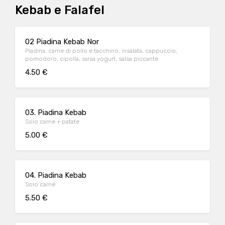
Kebab e Falafel
02 Piadina Kebab Nor
Piadina, carne di pollo e tacchino, insalata, cappuccio,
pomodoro, cipolla, salsa yogurt, salsa piccante
4.50 €
03. Piadina Kebab
Solo carne + patate
5.00 €
04. Piadina Kebab
Solo carne
5.50 €