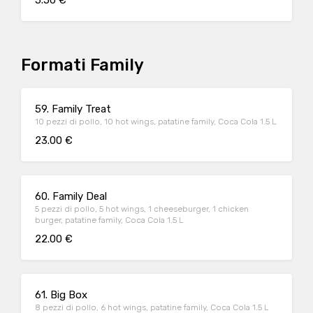
5.50 €
Formati Family
59. Family Treat
10 pezzi di pollo, 10 hot wings, patatine family, Coca Cola 1.5 L
23.00 €
60. Family Deal
5 pezzi di pollo, 5 hot wings, 1 cheeseburger, 1 chicken
burger, patatine family, Coca Cola 1.5 L
22.00 €
61. Big Box
8 pezzi di pollo, 6 hot wings, patatine family, Coca Cola 1.5 L