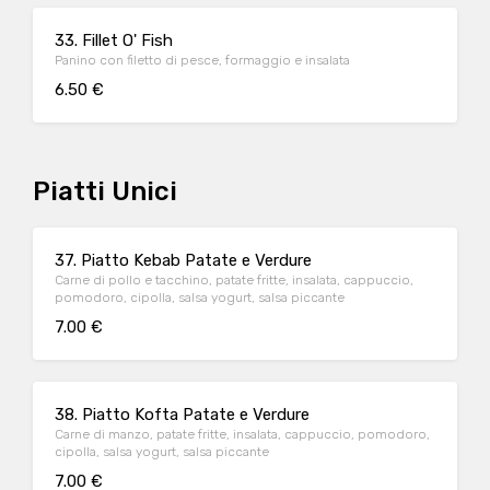
33. Fillet O' Fish
Panino con filetto di pesce, formaggio e insalata
6.50 €
Piatti Unici
37. Piatto Kebab Patate e Verdure
Carne di pollo e tacchino, patate fritte, insalata, cappuccio,
pomodoro, cipolla, salsa yogurt, salsa piccante
7.00 €
38. Piatto Kofta Patate e Verdure
Carne di manzo, patate fritte, insalata, cappuccio, pomodoro,
cipolla, salsa yogurt, salsa piccante
7.00 €