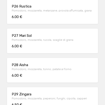
P26 Rustica
Pomodoro, mozzarella, melanzane, provola affumicata, grana
6.00 €
P27 Mari Sol
Pomodoro, mozzarella, rucola, scaglie di grana
6.00 €
P28 Aisha
Pomodoro, mozzarella, tonno, patate al forno
6.00 €
P29 Zingara
Pomodoro, mozzarella, peperoni, funghi, cipolla, capperi
6.50 €