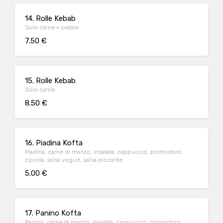
14. Rolle Kebab
Solo carne + patate
7.50 €
15. Rolle Kebab
Solo carne
8.50 €
16. Piadina Kofta
Piadina, carne di manzo, insalata, cappuccio, pomodoro,
cipolla, salsa yogurt, salsa piccante
5.00 €
17. Panino Kofta
Panino, carne di manzo, insalata, cappuccio, pomodoro,