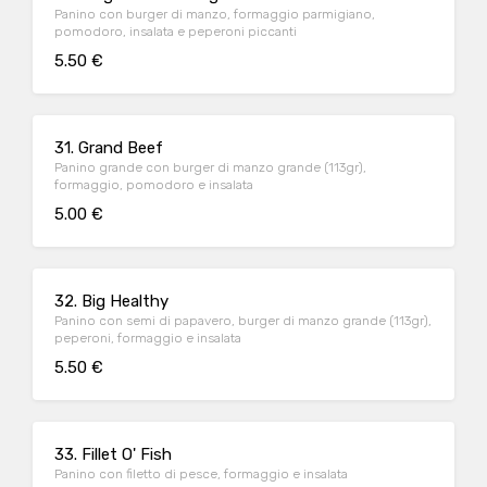
Panino con burger di manzo, formaggio parmigiano,
pomodoro, insalata e peperoni piccanti
5.50 €
31. Grand Beef
Panino grande con burger di manzo grande (113gr),
formaggio, pomodoro e insalata
5.00 €
32. Big Healthy
Panino con semi di papavero, burger di manzo grande (113gr),
peperoni, formaggio e insalata
5.50 €
33. Fillet O' Fish
Panino con filetto di pesce, formaggio e insalata