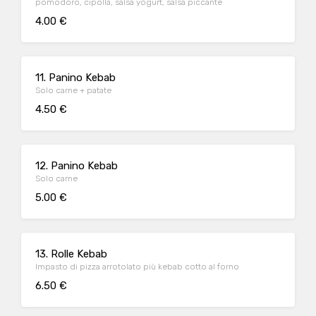
pomodoro, cipolla, salsa yogurt, salsa piccante
4.00 €
11. Panino Kebab
Solo carne + patate
4.50 €
12. Panino Kebab
Solo carne
5.00 €
13. Rolle Kebab
Impasto di pizza arrotolato più kebab cotto al forno
6.50 €