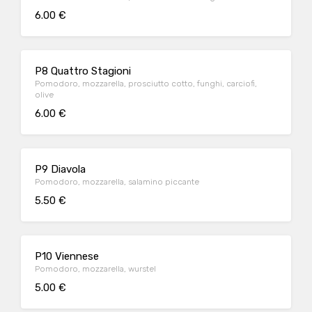
6.00 €
P8 Quattro Stagioni
Pomodoro, mozzarella, prosciutto cotto, funghi, carciofi,
olive
6.00 €
P9 Diavola
Pomodoro, mozzarella, salamino piccante
5.50 €
P10 Viennese
Pomodoro, mozzarella, wurstel
5.00 €