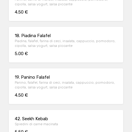
cipolla, salsa yogurt, salsa piccante
4.50 €
18. Piadina Falafel
Piadina, falafel, farina di ceci, insalata, cappuccio, pomodoro,
cipolla, salsa yogurt, salsa piccante
5.00 €
19. Panino Falafel
Panino, falafel, farina di ceci, insalata, cappuccio, pomodoro,
cipolla, salsa yogurt, salsa piccante
4.50 €
42. Seekh Kebab
Spiedini di carne macinata