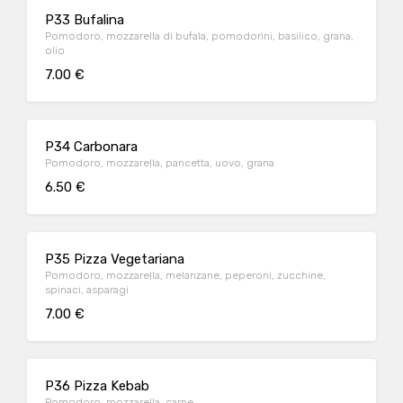
P33 Bufalina
Pomodoro, mozzarella di bufala, pomodorini, basilico, grana,
olio
7.00 €
P34 Carbonara
Pomodoro, mozzarella, pancetta, uovo, grana
6.50 €
P35 Pizza Vegetariana
Pomodoro, mozzarella, melanzane, peperoni, zucchine,
spinaci, asparagi
7.00 €
P36 Pizza Kebab
Pomodoro, mozzarella, carne