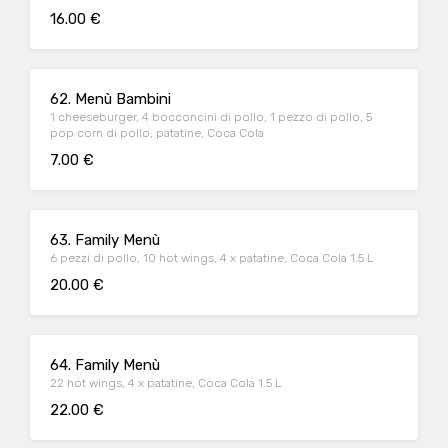
16.00 €
62. Menù Bambini
1 cheeseburger, 4 bocconcini di pollo, 1 pezzo di pollo, 5
pop corn di pollo, patatine, Coca Cola
7.00 €
63. Family Menù
6 pezzi di pollo, 10 hot wings, 4 x patatine, Coca Cola 1.5 L
20.00 €
64. Family Menù
22 hot wings, 4 x patatine, Coca Cola 1.5 L
22.00 €