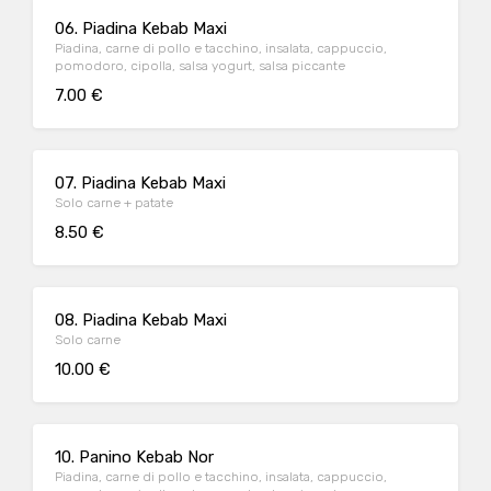
06. Piadina Kebab Maxi
Piadina, carne di pollo e tacchino, insalata, cappuccio,
pomodoro, cipolla, salsa yogurt, salsa piccante
7.00 €
07. Piadina Kebab Maxi
Solo carne + patate
8.50 €
08. Piadina Kebab Maxi
Solo carne
10.00 €
10. Panino Kebab Nor
Piadina, carne di pollo e tacchino, insalata, cappuccio,