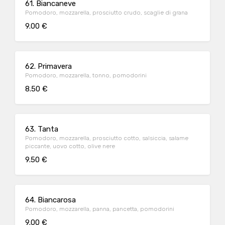
61. Biancaneve
Pomodoro, mozzarella, prosciutto crudo, scaglie di grana
9.00 €
62. Primavera
Pomodoro, mozzarella, tonno, pomodorini
8.50 €
63. Tanta
Pomodoro, mozzarella, prosciutto cotto, salsiccia, salame
piccante, uovo cotto, olive nere
9.50 €
64. Biancarosa
Pomodoro, mozzarella, panna, pancetta, pomodorini
9.00 €