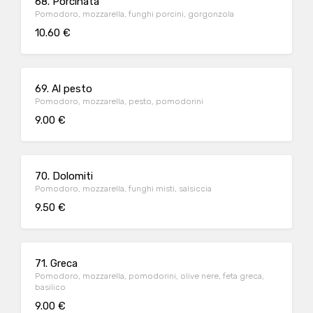
68. Porcinata
Pomodoro, mozzarella, funghi porcini, gorgonzola
10.60 €
69. Al pesto
Pomodoro, mozzarella, pesto, pomodorini
9.00 €
70. Dolomiti
Pomodoro, mozzarella, funghi misti, salsiccia
9.50 €
71. Greca
Pomodoro, mozzarella, pomodorini, olive nere, feta greca,
basilico
9.00 €