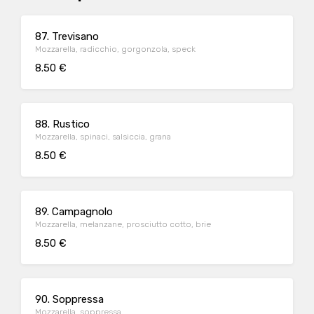
87. Trevisano
Mozzarella, radicchio, gorgonzola, speck
8.50 €
88. Rustico
Mozzarella, spinaci, salsiccia, grana
8.50 €
89. Campagnolo
Mozzarella, melanzane, prosciutto cotto, brie
8.50 €
90. Soppressa
Mozzarella, soppressa