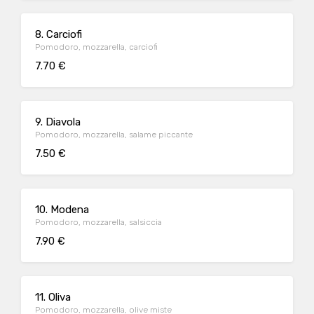
8. Carciofi
Pomodoro, mozzarella, carciofi
7.70 €
9. Diavola
Pomodoro, mozzarella, salame piccante
7.50 €
10. Modena
Pomodoro, mozzarella, salsiccia
7.90 €
11. Oliva
Pomodoro, mozzarella, olive miste