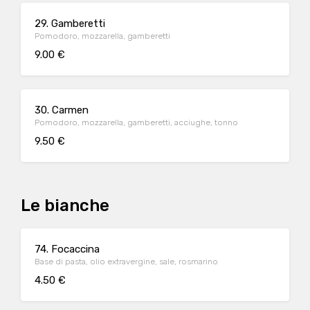
29. Gamberetti
Pomodoro, mozzarella, gamberetti
9.00 €
30. Carmen
Pomodoro, mozzarella, gamberetti, acciughe, tonno
9.50 €
Le bianche
74. Focaccina
Base di pasta, olio extravergine, sale, rosmarino
4.50 €