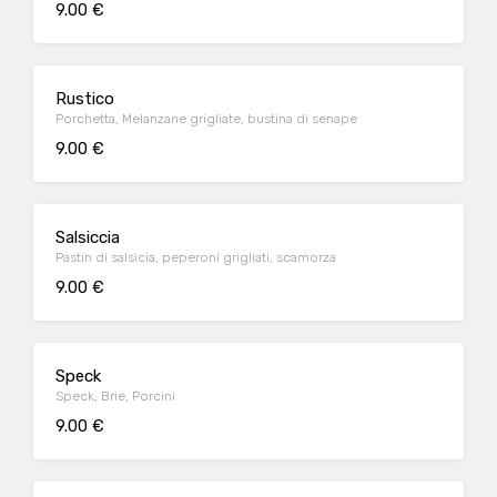
9.00 €
Rustico
Porchetta, Melanzane grigliate, bustina di senape
9.00 €
Salsiccia
Pastin di salsicia, peperoni grigliati, scamorza
9.00 €
Speck
Speck, Brie, Porcini
9.00 €