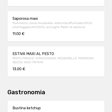
Saporosa maxi
Pomodoro, poca mozzarella, scamorza affumicata DOCG,
olive taggiasche DOCG, acciughe, Pastin di salsiccia
11.00 €
ESTIVA MAXI AL PESTO
PESTO FRESCO, STRACCHIANO, MOZZARELLA, POMODORI
SECCHI, NOCI TRITATE
13.00 €
Gastronomia
Bustina ketchup