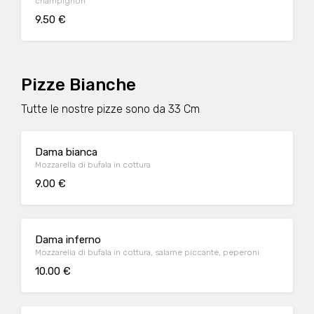
champignon
9.50 €
Pizze Bianche
Tutte le nostre pizze sono da 33 Cm
Dama bianca
Mozzarella di bufala in cottura
9.00 €
Dama inferno
Mozzarella di bufala in cottura, salame piccante, peperoni
10.00 €