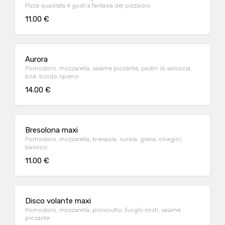
Pizza quadrata 4 gusti a fantasia del pizzaiolo
11.00 €
Aurora
Pomodoro, mozzarella, salame piccante, pastin di salsiccia,
brie, bordo ripieno
14.00 €
Bresolona maxi
Pomodoro, mozzarella, bresaola, rucola, grana, ciliegini,
basilico
11.00 €
Disco volante maxi
Pomodoro, mozzarella, prosciutto, funghi misti, salame
piccante