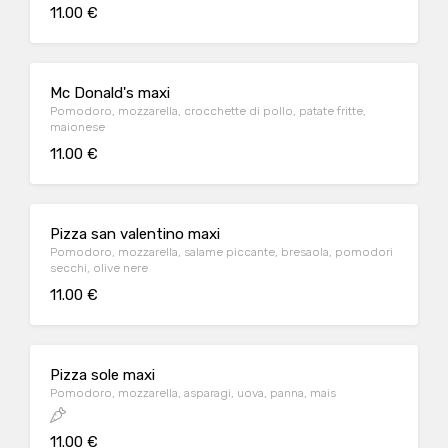
11.00 €
Mc Donald's maxi
Pomodoro, mozzarella, crocchette di pollo, patate fritte,
maionese
11.00 €
Pizza san valentino maxi
Pomodoro, mozzarella, salame piccante, bresaola, pomodori
secchi, olive nere
11.00 €
Pizza sole maxi
Pomodoro, mozzarella, asparagi, uova, panna, mais
11.00 €