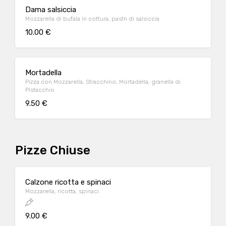
Dama salsiccia
Mozzarella di bufala in cottura, pastn di salsiccia
10.00 €
Mortadella
Pizza con Mozzarella, Stracchino, Mortadella, granella di
Pistacchio
9.50 €
Pizze Chiuse
Calzone ricotta e spinaci
Mozzarella, ricotta, spinaci
9.00 €