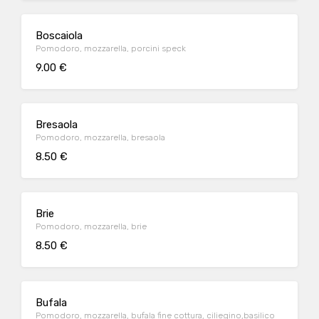
Boscaiola
Pomodoro, mozzarella, porcini speck
9.00 €
Bresaola
Pomodoro, mozzarella, bresaola
8.50 €
Brie
Pomodoro, mozzarella, brie
8.50 €
Bufala
Pomodoro, mozzarella, bufala fine cottura, ciliegino,basilico