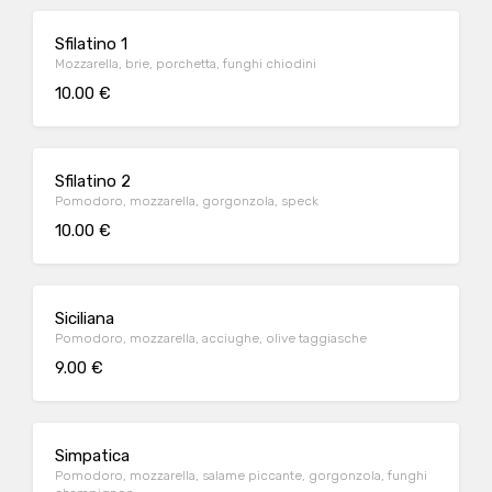
Sfilatino 1
Mozzarella, brie, porchetta, funghi chiodini
10.00 €
Sfilatino 2
Pomodoro, mozzarella, gorgonzola, speck
10.00 €
Siciliana
Pomodoro, mozzarella, acciughe, olive taggiasche
9.00 €
Simpatica
Pomodoro, mozzarella, salame piccante, gorgonzola, funghi