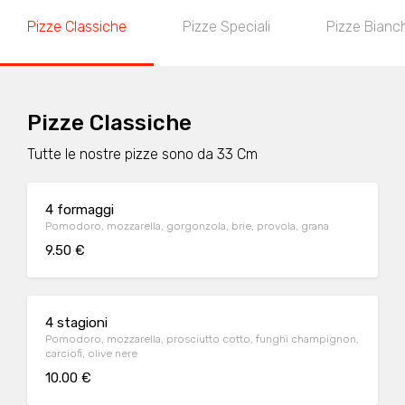
Pizze Classiche
Pizze Speciali
Pizze Bianc
Pizze Classiche
Tutte le nostre pizze sono da 33 Cm
4 formaggi
Pomodoro, mozzarella, gorgonzola, brie, provola, grana
9.50 €
4 stagioni
Pomodoro, mozzarella, prosciutto cotto, funghi champignon,
carciofi, olive nere
10.00 €