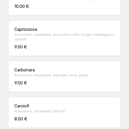
10.00 €
Capricciosa
Pomodoro, mozzarella, prosciutto cotto, funghi champignon,
carciofi
9.50 €
Carbonara
Pomodoro, mozzarella, pancetta, uovo, grana
9.50 €
Carciofi
Pomodoro, mozzarella, carciofi
8.50 €