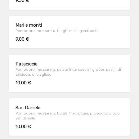
9.50 €
Mari e monti
Pomodoro, mozzarella, funghi misti, gamberetti
9.00 €
Pataciccia
Pomodoro, mozzarella, patate fritte speciali grosse, pastin di
salsiccia, olio agliato
10.00 €
San Daniele
Pomodoro, mozzarella, bufala fine cottura, prosciutto crudo
san daniele
10.00 €