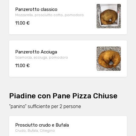
Panzerotto classico
Mozzarella, prosciutto cotto, pomodoro
11.00 €
Panzerotto Acciuga
Scamorza, acciuga, pomodoro
11.00 €
Piadine con Pane Pizza Chiuse
"panino" sufficiente per 2 persone
Prosciutto crudo e Bufala
Crudo, Bufala, Ciliegino