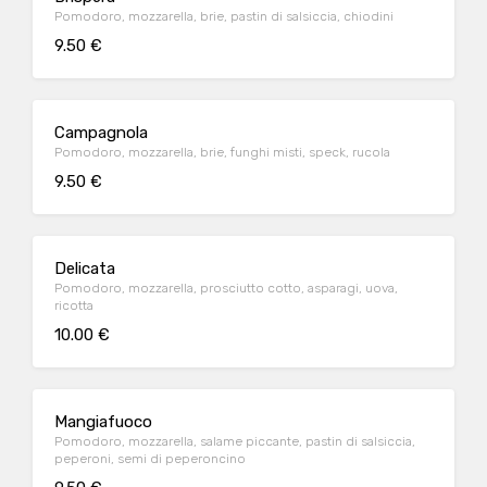
Pomodoro, mozzarella, brie, pastin di salsiccia, chiodini
9.50 €
Campagnola
Pomodoro, mozzarella, brie, funghi misti, speck, rucola
9.50 €
Delicata
Pomodoro, mozzarella, prosciutto cotto, asparagi, uova,
ricotta
10.00 €
Mangiafuoco
Pomodoro, mozzarella, salame piccante, pastin di salsiccia,
peperoni, semi di peperoncino