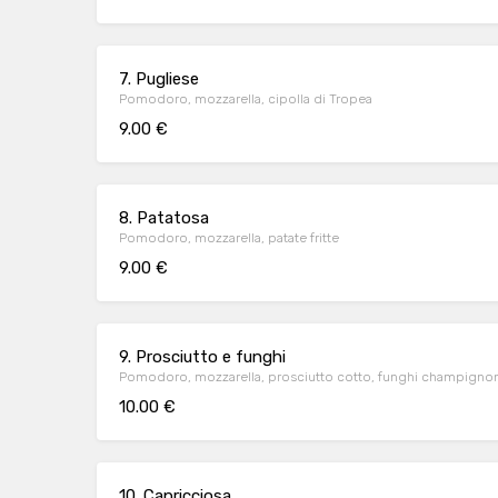
7. Pugliese
Pomodoro, mozzarella, cipolla di Tropea
9.00 €
8. Patatosa
Pomodoro, mozzarella, patate fritte
9.00 €
9. Prosciutto e funghi
Pomodoro, mozzarella, prosciutto cotto, funghi champigno
10.00 €
10. Capricciosa