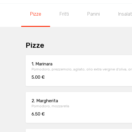
Pizze
Fritti
Panini
Insala
Pizze
1. Marinara
Pomodoro, prezzemolo, agliato, olio extra vergine d'oliva, o
5.00 €
2. Margherita
Pomodoro, mozzarella
6.50 €