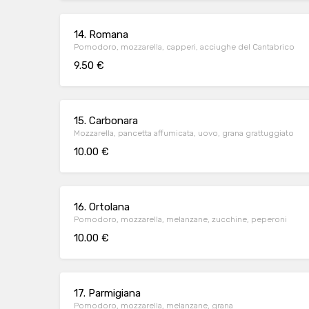
14. Romana
Pomodoro, mozzarella, capperi, acciughe del Cantabrico
9.50 €
15. Carbonara
Mozzarella, pancetta affumicata, uovo, grana grattuggiato
10.00 €
16. Ortolana
Pomodoro, mozzarella, melanzane, zucchine, peperoni
10.00 €
17. Parmigiana
Pomodoro, mozzarella, melanzane, grana