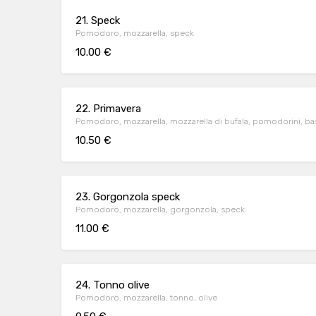
21. Speck
Pomodoro, mozzarella, speck
10.00 €
22. Primavera
Pomodoro, mozzarella, mozzarella di bufala, pomodorini, bas
10.50 €
23. Gorgonzola speck
Pomodoro, mozzarella, gorgonzola, speck
11.00 €
24. Tonno olive
Pomodoro, mozzarella, tonno, olive