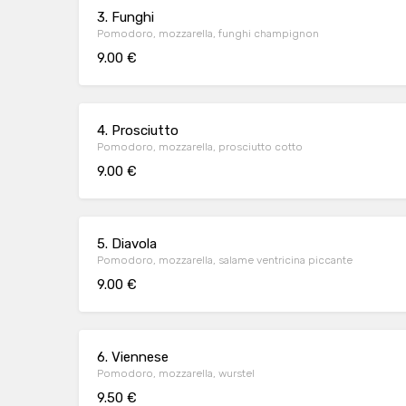
3. Funghi
Pomodoro, mozzarella, funghi champignon
9.00 €
4. Prosciutto
Pomodoro, mozzarella, prosciutto cotto
9.00 €
5. Diavola
Pomodoro, mozzarella, salame ventricina piccante
9.00 €
6. Viennese
Pomodoro, mozzarella, wurstel
9.50 €