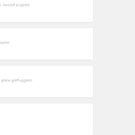
carciofi pugliesi
ccante
 grana grattuggiato