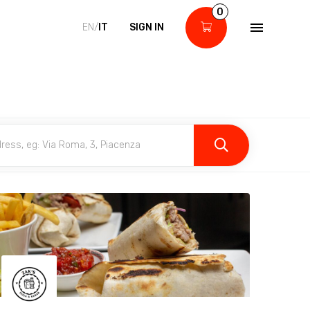
0
EN/
IT
SIGN IN