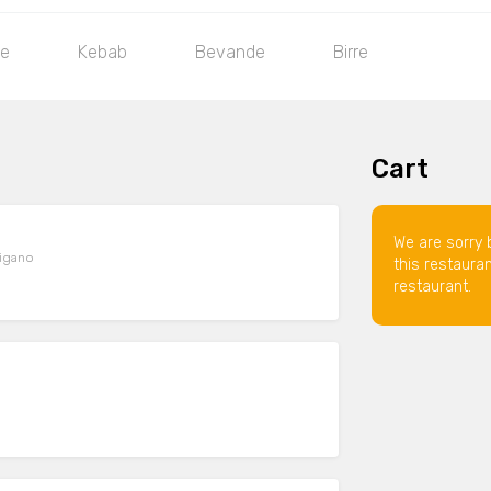
te
Kebab
Bevande
Birre
Cart
We are sorry 
rigano
this restaura
restaurant.