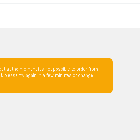
but at the moment it's not possible to order from
nt, please try again in a few minutes or change