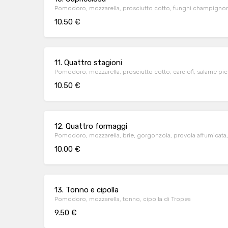
Pomodoro, mozzarella, prosciutto cotto, funghi champignon, 
10.50 €
11. Quattro stagioni
Pomodoro, mozzarella, prosciutto cotto, carciofi, salame pi
10.50 €
12. Quattro formaggi
Pomodoro, mozzarella, brie, gorgonzola, provola affumicata,
10.00 €
13. Tonno e cipolla
Pomodoro, mozzarella, tonno, cipolla di Tropea
9.50 €