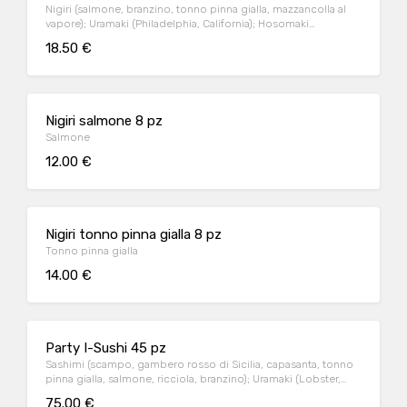
Nigiri (salmone, branzino, tonno pinna gialla, mazzancolla al
vapore); Uramaki (Philadelphia, California); Hosomaki
(sakemaki)
18.50 €
Nigiri salmone 8 pz
Salmone
12.00 €
Nigiri tonno pinna gialla 8 pz
Tonno pinna gialla
14.00 €
Party I-Sushi 45 pz
Sashimi (scampo, gambero rosso di Sicilia, capasanta, tonno
pinna gialla, salmone, ricciola, branzino); Uramaki (Lobster,
Hiro, Sicilia, Passion roll); Nigiri Gourmet; Hosomaki Jungle;
75.00 €