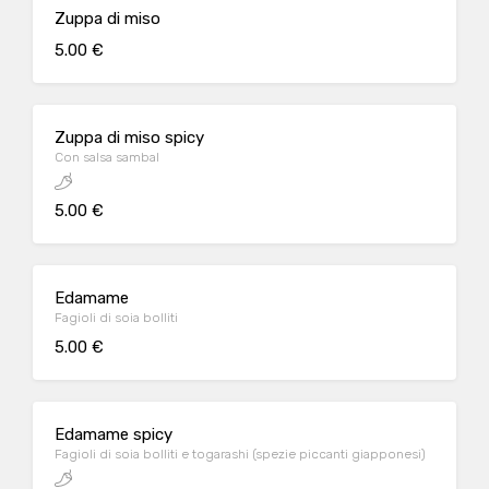
Zuppa di miso
5.00 €
Zuppa di miso spicy
Con salsa sambal
5.00 €
Edamame
Fagioli di soia bolliti
5.00 €
Edamame spicy
Fagioli di soia bolliti e togarashi (spezie piccanti giapponesi)