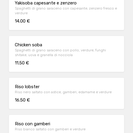
Yakisoba capesante e zenzero
Spaghetti di grano saraceno con capesante, zenzero fresco e
verdure
14.00 €
Chicken soba
Spaghetti di grano saraceno con pollo, verdure, funghi
shitake, uova e granella di nocciola
11.50 €
Riso lobster
Riso nero saltato con astice, gamberi, edamame e verdure
16.50 €
Riso con gamberi
Riso bianco saltato con gamberi e verdure