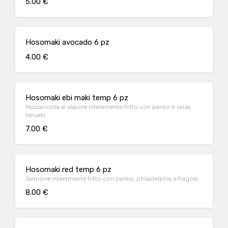
5.00 €
Hosomaki avocado 6 pz
4.00 €
Hosomaki ebi maki temp 6 pz
Mazzancolla al vapore interamente fritto con panko e salsa
teriyaki
7.00 €
Hosomaki red temp 6 pz
Salmone interamente fritto con panko, philadelphia e fragola
8.00 €