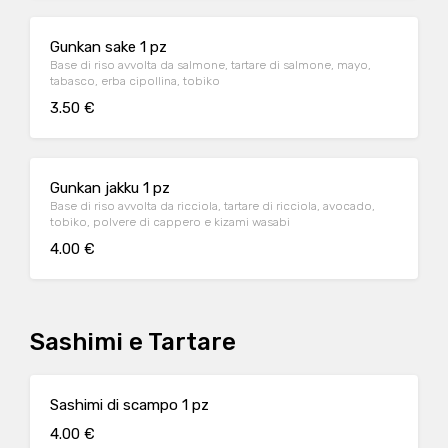
Gunkan sake 1 pz
Base di riso avvolta da salmone, tartare di salmone, mayo,
tabasco, erba cipollina, tobiko
3.50 €
Gunkan jakku 1 pz
Base di riso avvolta da ricciola, tartare di ricciola, avocado,
tobiko, polvere di cappero e kizami wasabi
4.00 €
Sashimi e Tartare
Sashimi di scampo 1 pz
4.00 €