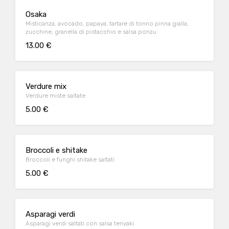
Osaka
Misticanza, avocado, papaya, tartare di tonno pinna gialla,
zucchine, granella di pistacchio e salsa ponzu
13.00 €
Verdure mix
Verdure miste saltate
5.00 €
Broccoli e shitake
Broccoli e funghi shitake saltati
5.00 €
Asparagi verdi
Asparagi verdi saltati con salsa teriyaki