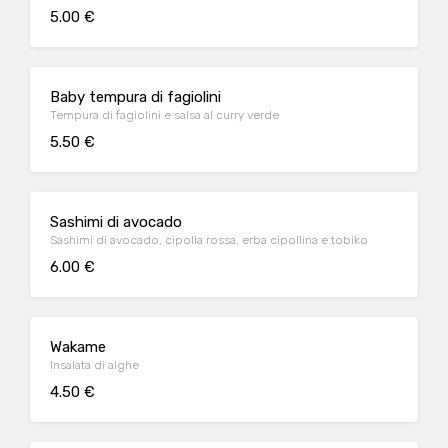
5.00 €
Baby tempura di fagiolini
Tempura di fagiolini e salsa al curry verde
5.50 €
Sashimi di avocado
Sashimi di avocado, cipolla rossa, erba cipollina e tobiko
6.00 €
Wakame
Insalata di alghe
4.50 €