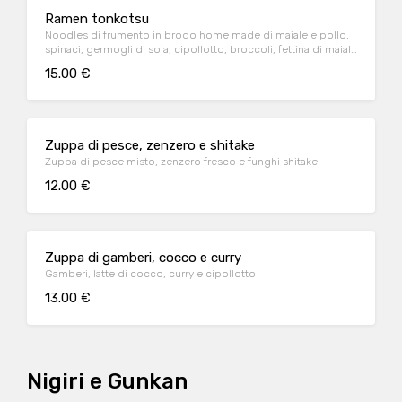
Ramen tonkotsu
Noodles di frumento in brodo home made di maiale e pollo,
spinaci, germogli di soia, cipollotto, broccoli, fettina di maiale
e uovo
15.00 €
Zuppa di pesce, zenzero e shitake
Zuppa di pesce misto, zenzero fresco e funghi shitake
12.00 €
Zuppa di gamberi, cocco e curry
Gamberi, latte di cocco, curry e cipollotto
13.00 €
Nigiri e Gunkan