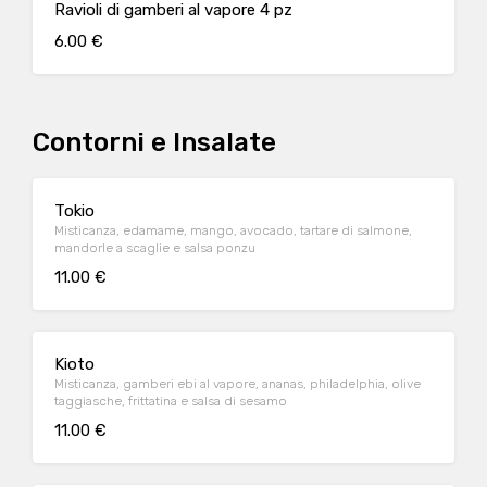
Ravioli di gamberi al vapore 4 pz
6.00 €
Contorni e Insalate
Tokio
Misticanza, edamame, mango, avocado, tartare di salmone,
mandorle a scaglie e salsa ponzu
11.00 €
Kioto
Misticanza, gamberi ebi al vapore, ananas, philadelphia, olive
taggiasche, frittatina e salsa di sesamo
11.00 €