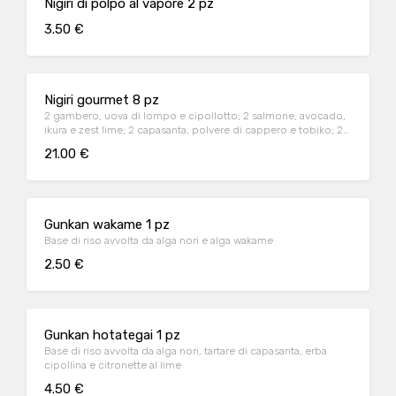
Nigiri di polpo al vapore 2 pz
3.50 €
Nigiri gourmet 8 pz
2 gambero, uova di lompo e cipollotto; 2 salmone, avocado,
ikura e zest lime; 2 capasanta, polvere di cappero e tobiko; 2
tonno pinna gialla e tartufo nero
21.00 €
Gunkan wakame 1 pz
Base di riso avvolta da alga nori e alga wakame
2.50 €
Gunkan hotategai 1 pz
Base di riso avvolta da alga nori, tartare di capasanta, erba
cipollina e citronette al lime
4.50 €