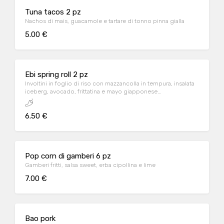
Tuna tacos 2 pz
Nachos di mais, guacamole e tartare di tonno pinna gialla
5.00 €
Ebi spring roll 2 pz
Involtini in foglio di riso con mazzancolla in tempura, insalata
iceberg, avocado, frittatina e mayo giapponese
accompagnati da salsa chili
6.50 €
Pop corn di gamberi 6 pz
Gamberi fritti, salsa sweet, erba cipollina e lime
7.00 €
Bao pork