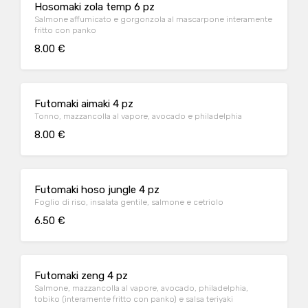
Hosomaki zola temp 6 pz
Salmone affumicato e gorgonzola al mascarpone interamente
fritto con panko
8.00 €
Futomaki aimaki 4 pz
Tonno, mazzancolla al vapore, avocado e philadelphia
8.00 €
Futomaki hoso jungle 4 pz
Foglio di riso, insalata gentile, salmone e cetriolo
6.50 €
Futomaki zeng 4 pz
Salmone, mazzancolla al vapore, avocado, philadelphia,
tobiko (interamente fritto con panko) e salsa teriyaki