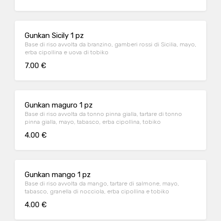
Gunkan Sicily 1 pz
Base di riso avvolta da branzino, gamberi rossi di Sicilia, mayo,
erba cipollina e uova di tobiko
7.00 €
Gunkan maguro 1 pz
Base di riso avvolta da tonno pinna gialla, tartare di tonno
pinna gialla, mayo, tabasco, erba cipollina, tobiko
4.00 €
Gunkan mango 1 pz
Base di riso avvolta da mango, tartare di salmone, mayo,
tabasco, granella di nocciola, erba cipollina e tobiko
4.00 €