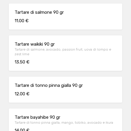
Tartare di salmone 90 gr
11.00 €
Tartare waikiki 90 gr
Tartare di salmone, avocado, passion fruit, uova di lompo e
zest lime
13.50 €
Tartare di tonno pinna gialla 90 gr
12.00 €
Tartare bayahibe 90 gr
Tartare di tonno pinna gialla, mango, tobiko, avocado e ikura
14.00 €