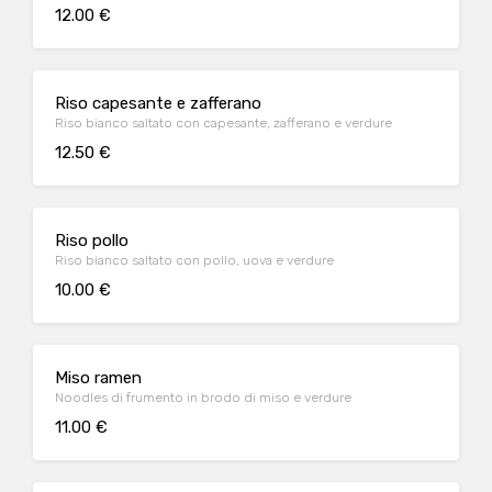
12.00 €
Riso capesante e zafferano
Riso bianco saltato con capesante, zafferano e verdure
12.50 €
Riso pollo
Riso bianco saltato con pollo, uova e verdure
10.00 €
Miso ramen
Noodles di frumento in brodo di miso e verdure
11.00 €