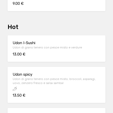
9.00 €
Hot
Udon I-Sushi
Udon di grano tenero con pesce misto e verdure
13.00 €
Udon spicy
Udon di grano tenero con pesce misto, broccoli, asparagi,
uovo, zenzero fresco e salsa sambal
13.50 €