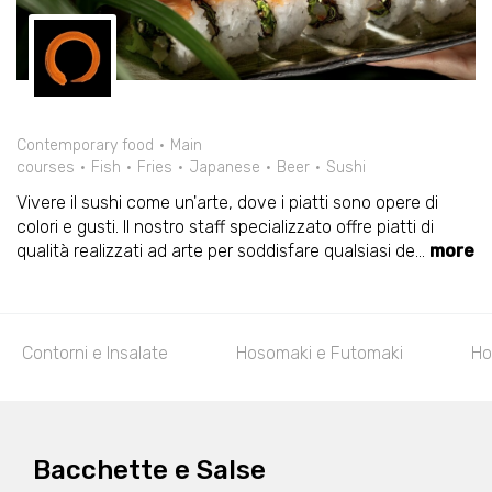
Contemporary food
Main
courses
Fish
Fries
Japanese
Beer
Sushi
Vivere il sushi come un'arte, dove i piatti sono opere di
colori e gusti. Il nostro staff specializzato offre piatti di
qualità realizzati ad arte per soddisfare qualsiasi de
...
more
Contorni e Insalate
Hosomaki e Futomaki
Ho
Bacchette e Salse