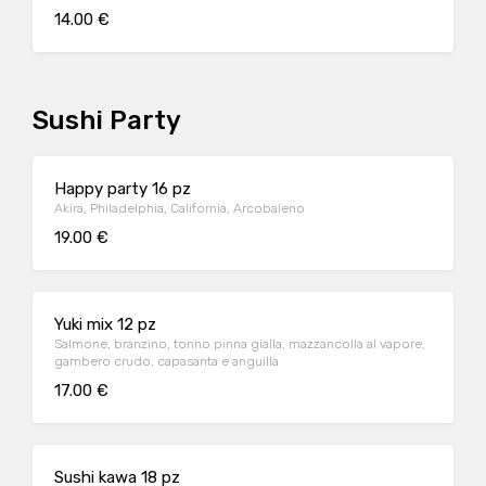
14.00 €
Sushi Party
Happy party 16 pz
Akira, Philadelphia, California, Arcobaleno
19.00 €
Yuki mix 12 pz
Salmone, branzino, tonno pinna gialla, mazzancolla al vapore,
gambero crudo, capasanta e anguilla
17.00 €
Sushi kawa 18 pz