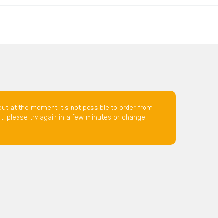
but at the moment it's not possible to order from
nt, please try again in a few minutes or change