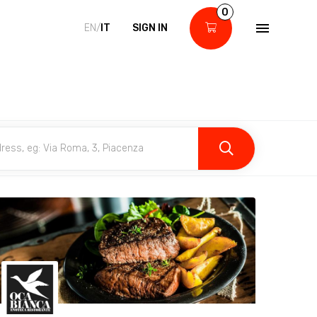
0
EN/
IT
SIGN IN