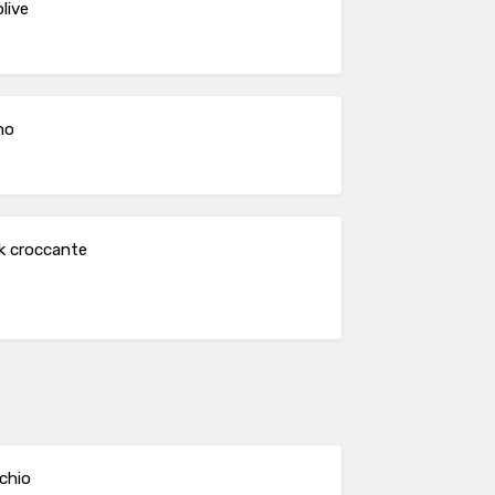
live
no
ck croccante
chio