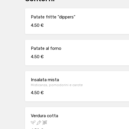
Patate fritte "dippers"
4.50 €
Patate al forno
4.50 €
Insalata mista
Misticanza, pomodorini e carote
4.50 €
Verdura cotta