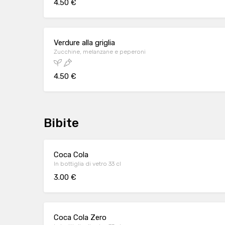
4.50 €
Verdure alla griglia
Zucchine, melanzane e peperoni
4.50 €
Bibite
Coca Cola
In bottiglia di vetro 33 cl
3.00 €
Coca Cola Zero