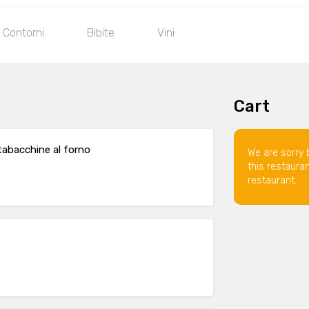
Contorni
Bibite
Vini
Cart
tabacchine al forno
We are sorry 
this restaura
restaurant.