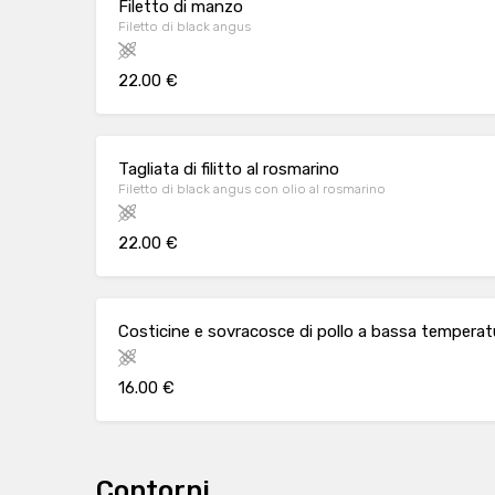
Filetto di manzo
Filetto di black angus
22.00 €
Tagliata di filitto al rosmarino
Filetto di black angus con olio al rosmarino
22.00 €
Costicine e sovracosce di pollo a bassa temperatu
16.00 €
Contorni