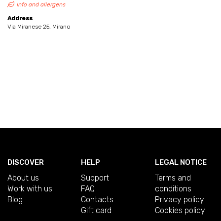
Info and allergens
Address
Via Miranese 25, Mirano
DISCOVER
HELP
LEGAL NOTICE
About us
Support
Terms and
Work with us
FAQ
conditions
Blog
Contacts
Privacy policy
Gift card
Cookies policy