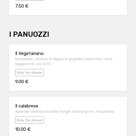
7.50 €
I PANUOZZI
Il Vegetariano
Mozzarella, verdure di stagione grigliate, pepe nero, olive
taggiasche, olio EVO
Only for dinner
9.00 €
Il calabrese
Spianata calabra piccante, funghi champignon, mozzarella
Only for dinner
10.00 €