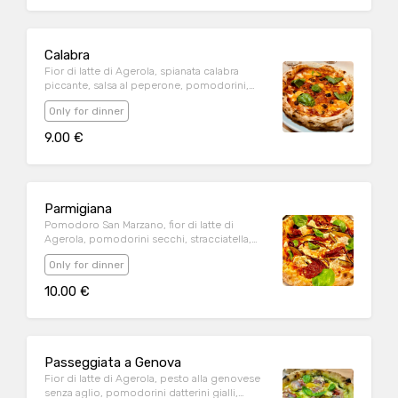
Calabra
Fior di latte di Agerola, spianata calabra
piccante, salsa al peperone, pomodorini,
basilico fresco, olio evo
Only for dinner
9.00 €
Parmigiana
Pomodoro San Marzano, fior di latte di
Agerola, pomodorini secchi, stracciatella,
melanzane al funghetto, basilico fresco, olio
Only for dinner
evo
10.00 €
Passeggiata a Genova
Fior di latte di Agerola, pesto alla genovese
senza aglio, pomodorini datterini gialli,