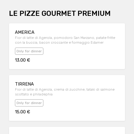
LE PIZZE GOURMET PREMIUM
AMERICA
Fior di latte di Agerola, pomodoro San Marzano, patate fritte
con la buccia, bacon croccante e formaggio Edamer
Only for dinner
13.00 €
TIRRENA
Fior di latte di Agerola, crema di zucchine, tataki di salmone
scottato e philadephia
Only for dinner
15.00 €