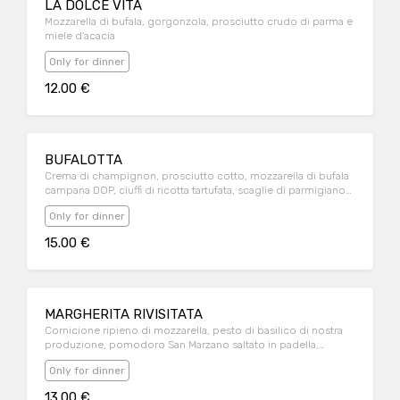
LA DOLCE VITA
Mozzarella di bufala, gorgonzola, prosciutto crudo di parma e
miele d'acacia
Only for dinner
12.00 €
BUFALOTTA
Crema di champignon, prosciutto cotto, mozzarella di bufala
campana DOP, ciuffi di ricotta tartufata, scaglie di parmigiano
DOP, basilico fresco, olio evo.
Only for dinner
15.00 €
MARGHERITA RIVISITATA
Cornicione ripieno di mozzarella, pesto di basilico di nostra
produzione, pomodoro San Marzano saltato in padella,
mozzarella di bufala campana DOP, basilico fresco, olio evo.
Only for dinner
13.00 €