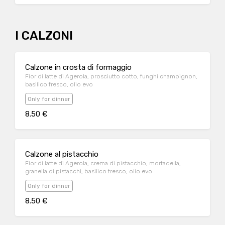
I CALZONI
Calzone in crosta di formaggio
Fior di latte di Agerola, prosciutto cotto, funghi champignon,
basilico fresco, olio evo
Only for dinner
8.50 €
Calzone al pistacchio
Fior di latte di Agerola, crema di pistacchio, mortadella,
granella di pistacchi, basilico fresco, olio evo
Only for dinner
8.50 €