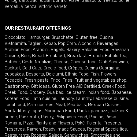
Portogruaro
,
Sacile
,
San Donà di Piave
,
Sassuolo
,
Treviso
,
Udine
,
Vercelli
,
Vicenza
,
Vittorio Veneto
OUR RESTAURANT OFFERINGS
Cioccolato
,
Hamburger
,
Bruschette
,
Gluten free
,
Cucina
Vietnamita
,
Taglieri
,
Kebab
,
Pop Corn
,
Alcoholic Beverages
,
Arabian Food
,
Arancini
,
Bagels
,
Bakery
,
Balcanic Food
,
Bavarian
Cuisine
,
Beer
,
Bread
,
Breakfast
,
Breakfast
,
Brunch
,
Bubble Tea
,
Butcher
,
Ceste Natalizie
,
Cheese
,
Chinese food
,
Club Sandwich
,
Cocktail
,
Cold Cuts
,
Creole food
,
Crêpes
,
Cucina Georgiana
,
cupcakes
,
Desserts
,
Dolciumi
,
Ethnic Food
,
Fish
,
Flowers
,
Focaccia
,
Fresh pasta
,
Frico
,
Fries
,
Fruit and vegetables shop
,
Gastronomy
,
Gift ideas
,
Gluten Free AIC Certified
,
Greek Food
,
Greek Food
,
Grocery
,
Gua bao
,
Ice cream
,
Indian food
,
Japanese
,
Korean Food
,
Latin cuisine
,
Laundry
,
Laundry
,
Lebanese cuisine
,
Local food
,
Main courses
,
Meat
,
Meatballs
,
Mexican Cuisine
,
Montaditos y Tapas
,
Moroccan Food
,
Paella
,
panuozzi, calzoni &
pucce
,
Panzerotti
,
Pastry
,
Philippines Food
,
Piadine
,
Pinsa
Romana
,
Pizza
,
Plants and Flowers
,
Pokè
,
Polenta
,
Presents
,
Preserves
,
Ramen
,
Ready-made Sauces
,
Regional Specialties
,
Restaurants
,
Rooster
,
Salads
,
Sandwiches
,
Smoothies and