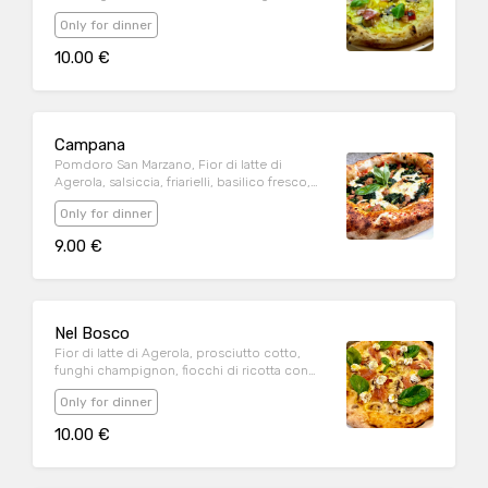
scamorza affumicata, pancetta pepata, pinoli,
Only for dinner
basilico fresco, olio evo
10.00 €
Campana
Pomdoro San Marzano, Fior di latte di
Agerola, salsiccia, friarielli, basilico fresco,
olio evo.
Only for dinner
9.00 €
Nel Bosco
Fior di latte di Agerola, prosciutto cotto,
funghi champignon, fiocchi di ricotta con
pepe nero, basilico fresco, olio evo
Only for dinner
10.00 €