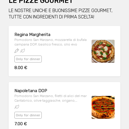
LE PIZZE GOURMET
LE NOSTRE UNICHE E BUONISSIME PIZZE GOURMET,
TUTTE CON INGREDIENTI DI PRIMA SCELTA!
Regina Margherita
Pomodoro San Marzano, mozzarella di bufala
campana DOP, basilico fresco, olio evo
Only for dinner
8.00 €
Napoletana DOP
Pomodoro San Marzano, filetti di alici del mar
Cantabrico, olive taggiasche, origano,
battuto di prezzemolo e aglio, basilico
fresco, olio evo
Only for dinner
7.00 €