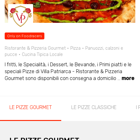
Only on Foodracers
Ristorante & Pizzeria Gourmet
Pizza
Panuozzi, calzoni e
pucce
Cucina Tipica Locale
I fritti, le Specialità, i Dessert, le Bevande, i Primi piatti e le
speciali Pizze di Villa Patriarca - Ristorante & Pizzeria
Gourmet sono disponibili con consegna a domicilio
...
more
LE PIZZE GOURMET
LE PIZZE CLASSICHE
I