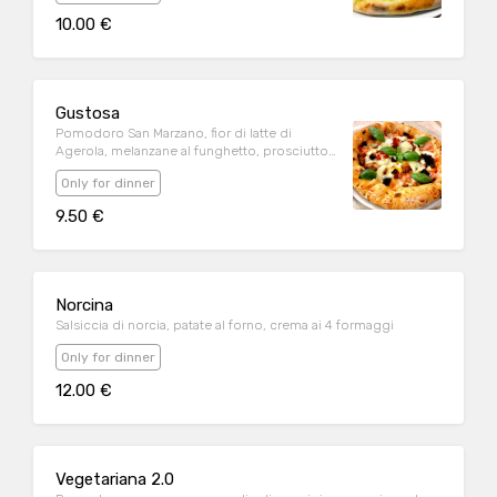
10.00 €
Gustosa
Pomodoro San Marzano, fior di latte di
Agerola, melanzane al funghetto, prosciutto
cotto, scaglie di grana, basilico fresco, olio
Only for dinner
evo
9.50 €
Norcina
Salsiccia di norcia, patate al forno, crema ai 4 formaggi
Only for dinner
12.00 €
Vegetariana 2.0