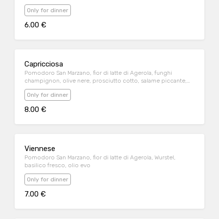
Only for dinner
6.00 €
Capricciosa
Pomodoro San Marzano, fior di latte di Agerola, funghi
champignon, olive nere, prosciutto cotto, salame piccante,
basilico fresco, olio evo
Only for dinner
8.00 €
Viennese
Pomodoro San Marzano, fior di latte di Agerola, Wurstel,
basilico fresco, olio evo
Only for dinner
7.00 €