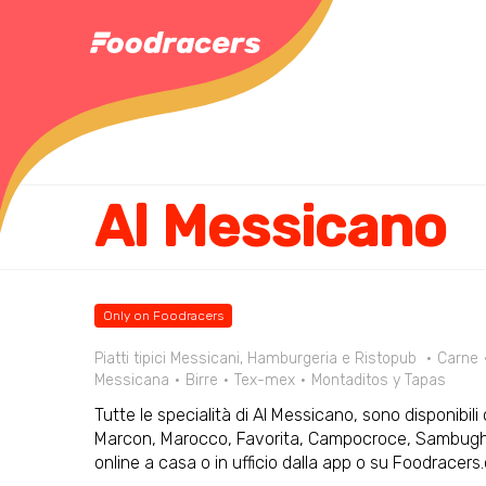
Al Messicano
Only on Foodracers
Piatti tipici Messicani, Hamburgeria e Ristopub
Carne
Messicana
Birre
Tex-mex
Montaditos y Tapas
Tutte le specialità di Al Messicano, sono disponibi
Marcon, Marocco, Favorita, Campocroce, Sambughè,
online a casa o in ufficio dalla app o su Foodracer