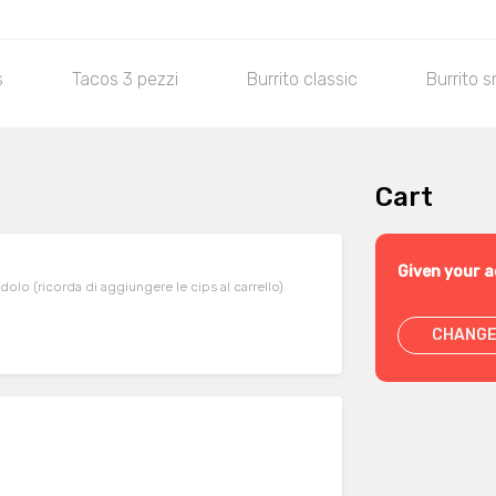
s
Tacos 3 pezzi
Burrito classic
Burrito s
Cart
Given your a
o (ricorda di aggiungere le cips al carrello)
CHANGE