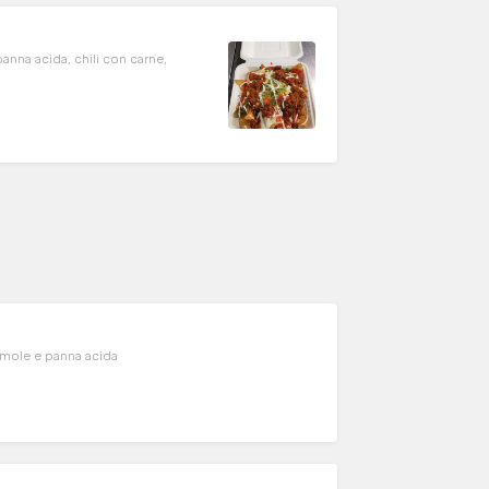
anna acida, chili con carne,
acamole e panna acida