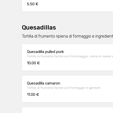
5.50 €
Quesadillas
Tortilla di frumento ripiena di formaggio e ingredie
Quesadilla pulled pork
Tortilla di frumento farcite con formmaggio, carne di maiale s
10.00 €
Quesadilla camaron
Tortilla di frumento farcite con formaggio e gamberi
11.00 €