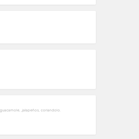
Chips di mais coperte di formaggio fuso, salsa, panna acida, guacamole, ,jalapeños, coriandolo.