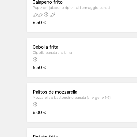
Jalapeno frito
Peperoni jalapeno ripieni al formaggio panati
6.50 €
Cebolla frita
Cipolla panata alla birra
5.50 €
Palitos de mozzarella
Mozzarella a bastoncino panata (allergene 1-7)
6.00 €