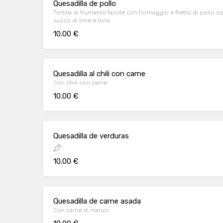
Quesadilla de pollo
Tortilla di frumento farcite con formaggio e filetto di pollo 
succo di lime e birra
10.00 €
Quesadilla al chili con carne
Con chili con carne
10.00 €
Quesadilla de verduras
10.00 €
Quesadilla de carne asada
Con carne di manzo