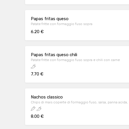
Papas fritas queso
Patate fritte con formaggio fuso sopra
6.20 €
Papas fritas queso chili
Patate fritte con formaggio fuso sopra e chili con carne
7.70 €
Nachos classico
8.00 €