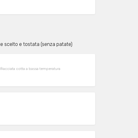
nte scelto e tostata (senza patate)
filacciata cotta a bassa temperatura