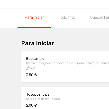
Para iniciar
Todo frito
Quesadilla
Para iniciar
Guacamole
Crema di avogado con pomodoro, cipolla, peperone, coriandol
3.50 €
Totopos (cips)
Chips di mais fatti in casa
2.00 €