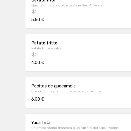
Batata frita
Qualità di patata dolce usata in Sud America
5.50 €
Patate fritte
Patate fritte e salsa
4.00 €
Pepitas de guacamole
Bocconcini ripieni di cremoso guacamole
6.00 €
Yuca frita
Chiamata anche manioca è un tubero del SudAmerica