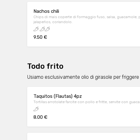
Nachos chili
Chips di mais coperte di formaggio fuso, salsa, guacamole, p
jalapeños, coriandolo.
9.50 €
Todo frito
Usiamo esclusivamente olio di girasole per friggere
Taquitos (Flautas) 4pz
Tortillas arrotolate farcite con pollo e fritte, servite con gu
8.00 €