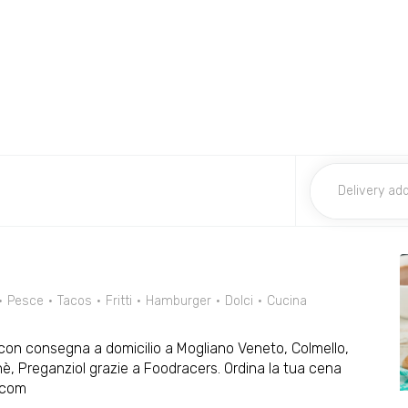
Pesce
Tacos
Fritti
Hamburger
Dolci
Cucina
li con consegna a domicilio a Mogliano Veneto, Colmello,
 Preganziol grazie a Foodracers. Ordina la tua cena
s.com