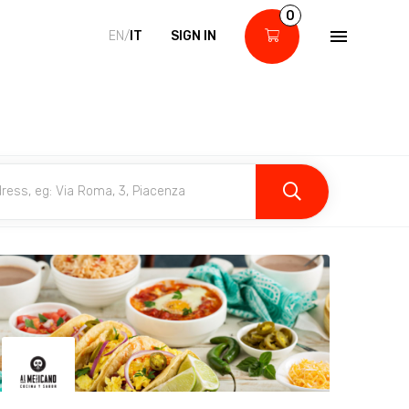
0
EN/
IT
SIGN IN