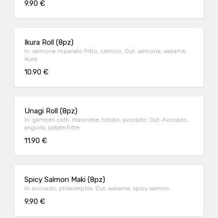
9.90 €
Ikura Roll (8pz)
In: salmone impanato fritto, cetriolo. Out: salmone, wakame,
ikura
10.90 €
Unagi Roll (8pz)
In: gamberi cotti, maionese, tobiko, avocado. Out: Avocado,
anguilla, patate fritte
11.90 €
Spicy Salmon Maki (8pz)
In: avocado, philadelphia. Out: wakame, spicy salmon
9.90 €