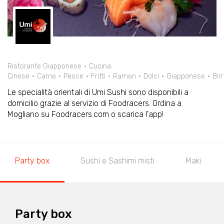
Ristorante Giapponese
Cucina
Cinese
Carne
Pesce
Fritti
Ramen
Dolci
Giapponese
Bir
Le specialità orientali di Umi Sushi sono disponibili a
domicilio grazie al servizio di Foodracers. Ordina a
Mogliano su Foodracers.com o scarica l'app!
Party box
Sushi e Sashimi misti
Maki
Party box