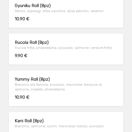
Gyuniku Roll (8pz)
Manzo, asparagi, erba cipollina, salsa yakiniku, sesamo
10.90 €
Rucola Roll (8pz)
Rucola fritta, philadelphia, avocado, salmone, verdure fritte
9.90 €
Yummy Roll (8pz)
Branzino alla fiamma, avocado, maionese, tempura di
salmone, insalata, philadelphia
10.90 €
Kani Roll (8pz)
Branzino, salmone, surimi, maionese, tobiko, avocado