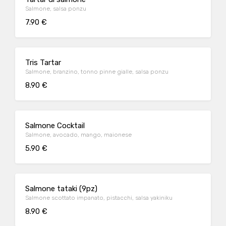
Salmone, salsa ponzu
7.90 €
Tris Tartar
Salmone, branzino, tonno pinne gialle, salsa ponzu
8.90 €
Salmone Cocktail
Salmone, avocado, mango, maionese
5.90 €
Salmone tataki (9pz)
Salmone scottato impanato, pistacchi, salsa yakiniku
8.90 €