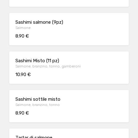
Sashimi salmone (9pz)
Salmone
8.90 €
Sashimi Misto (11 pz)
Salmone, branzino, tonno, gamberoni
10.90 €
Sashimi sottile misto
Salmone, branzino, tonno
8.90 €
Tartar di salmone