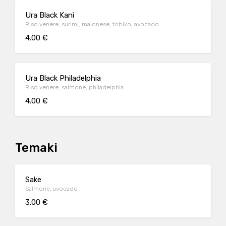
Ura Black Kani
Riso venere, surimi, maionese, tobiko, avocado
4.00 €
Ura Black Philadelphia
Riso venere, salmone, philadelphia
4.00 €
Temaki
Sake
Salmone, avocado
3.00 €