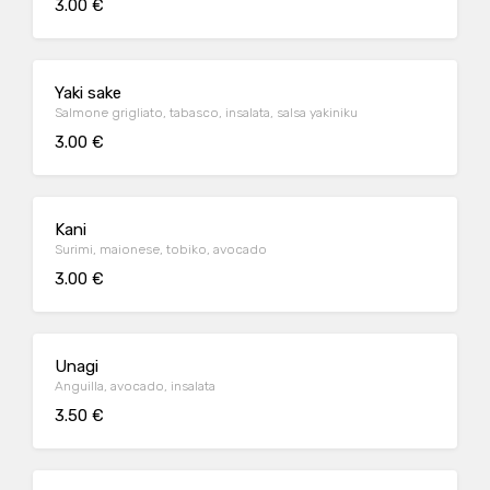
3.00 €
Yaki sake
Salmone grigliato, tabasco, insalata, salsa yakiniku
3.00 €
Kani
Surimi, maionese, tobiko, avocado
3.00 €
Unagi
Anguilla, avocado, insalata
3.50 €