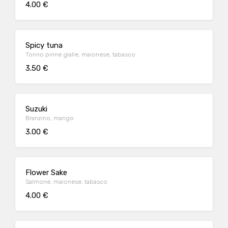
4.00 €
Spicy tuna
Tonno pinne gialle, maionese, tabasco
3.50 €
Suzuki
Branzino, mango
3.00 €
Flower Sake
Salmone, maionese, tabasco
4.00 €