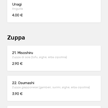
Unagi
Anguilla
4.00 €
Zuppa
21. Misoshiru
Zuppa di soia (tofu, alghe, erba cipollina)
2.90 €
22. Osumashi
Zuppa giapponese (gamberi, surimi, alghe, erba cipollina)
3.90 €