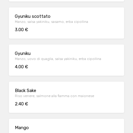
Gyuniku scottato
Manzo, salsa yakiniku, sasamo, erba cipollina
3.00 €
Gyuniku
Manzo, uovo di quaglia, salsa yakiniku, erba cipollina
4.00 €
Black Sake
Riso venere, salmone alla fiamma con maionese
2.40 €
Mango