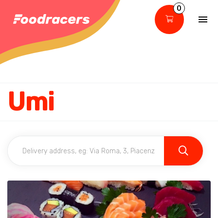
0
Umi