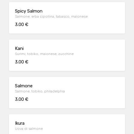
Spicy Salmon
Salmone, erba cipollina, tabasco, maionese
3.00 €
Kani
Surimi, tobiko, maionese, zucchine
3.00 €
Salmone
Salmone, tobiko, philadelphia
3.00 €
Ikura
Uova di salmone