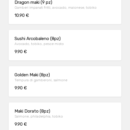
Dragon maki (9 pz)
Gamberi impanati fritti, avocado, maionese, tobiko
10.90 €
Sushi Arcobaleno (8pz)
Avocado, tobiko, pesce misto
9.90 €
Golden Maki (8pz)
Tempura di gamberoni, salmone
9.90 €
Maki Dorato (8pz)
Salmone, philadelphia, tobiko
9.90 €