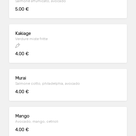
Salmone affumicato, avocado
5.00 €
Kakiage
Verdure miste fritte
4.00 €
Murai
Salmone cotto, philadelphia, avocado
4.00 €
Mango
Avocado, mango, cetrioli
4.00 €