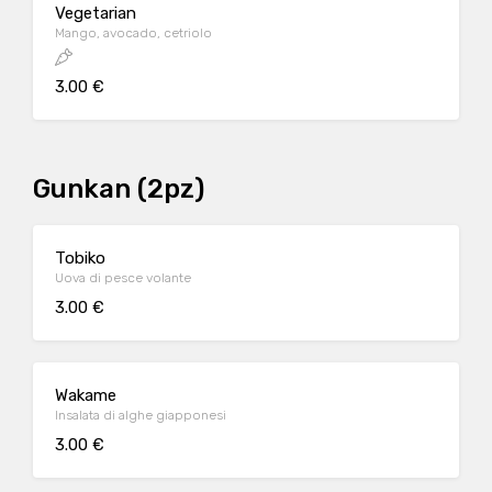
Vegetarian
Mango, avocado, cetriolo
3.00 €
Gunkan (2pz)
Tobiko
Uova di pesce volante
3.00 €
Wakame
Insalata di alghe giapponesi
3.00 €