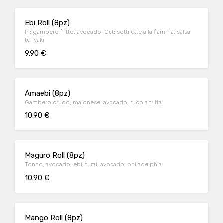
Ebi Roll (8pz)
In: gambero fritto, avocado. Out: sottilette alla fiamma, salsa
teriyaki
9.90 €
Amaebi (8pz)
Gambero crudo, maionese, avocado, rucola fritta
10.90 €
Maguro Roll (8pz)
Tonno, avocado, ebi, furai, avocado, philadelphia
10.90 €
Mango Roll (8pz)