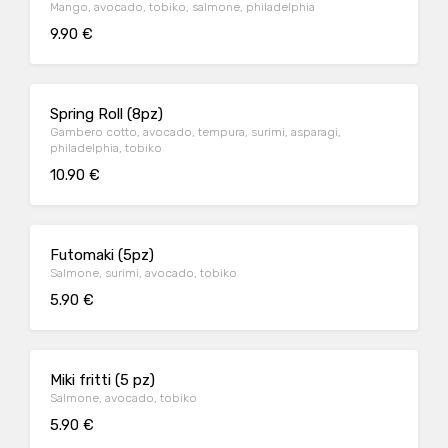
Mango, avocado, tobiko, salmone, philadelphia
9.90 €
Spring Roll (8pz)
Gambero cotto, avocado, tempura, surimi, asparagi,
philadelphia, tobiko
10.90 €
Futomaki (5pz)
Salmone, surimi, avocado, tobiko
5.90 €
Miki fritti (5 pz)
Salmone, avocado, tobiko
5.90 €