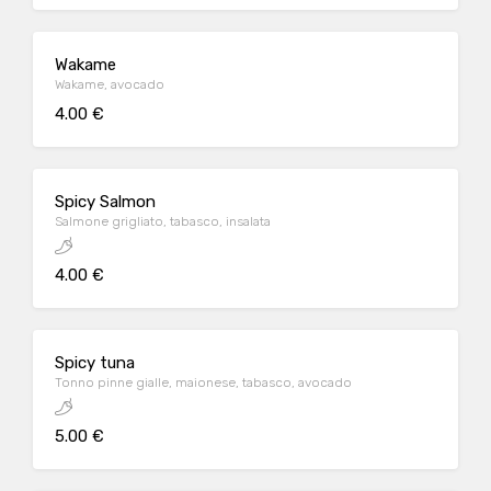
Wakame
Wakame, avocado
4.00 €
Spicy Salmon
Salmone grigliato, tabasco, insalata
4.00 €
Spicy tuna
Tonno pinne gialle, maionese, tabasco, avocado
5.00 €