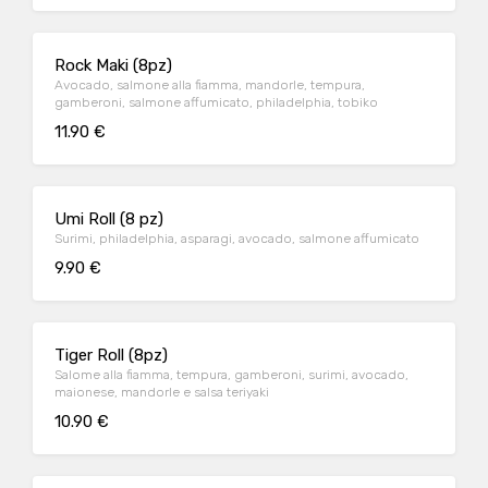
Rock Maki (8pz)
Avocado, salmone alla fiamma, mandorle, tempura,
gamberoni, salmone affumicato, philadelphia, tobiko
11.90 €
Umi Roll (8 pz)
Surimi, philadelphia, asparagi, avocado, salmone affumicato
9.90 €
Tiger Roll (8pz)
Salome alla fiamma, tempura, gamberoni, surimi, avocado,
maionese, mandorle e salsa teriyaki
10.90 €