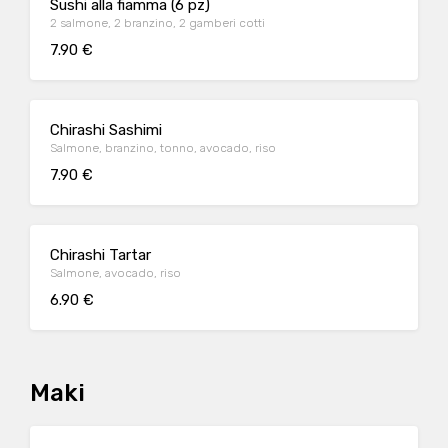
Sushi alla fiamma (6 pz)
2 salmone, 2 branzino, 2 gamberi cotti
7.90 €
Chirashi Sashimi
Salmone, branzino, tonno, avocado, riso
7.90 €
Chirashi Tartar
Salmone, avocado, riso
6.90 €
Maki