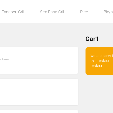
Tandoori Grill
Sea Food Grill
Rice
Birya
Cart
We are sorry 
indiane
this restaura
restaurant.