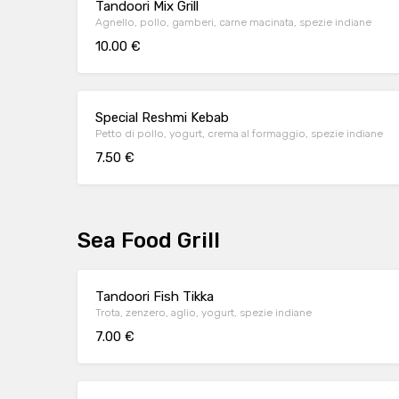
Tandoori Mix Grill
Agnello, pollo, gamberi, carne macinata, spezie indiane
10.00 €
Special Reshmi Kebab
Petto di pollo, yogurt, crema al formaggio, spezie indiane
7.50 €
Sea Food Grill
Tandoori Fish Tikka
Trota, zenzero, aglio, yogurt, spezie indiane
7.00 €