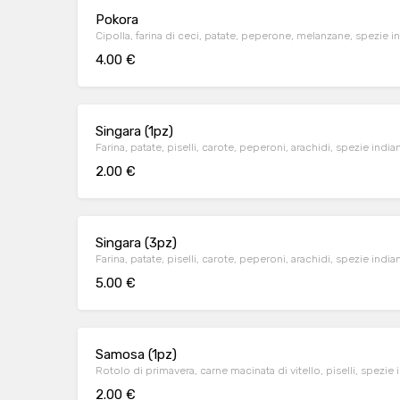
Pokora
Cipolla, farina di ceci, patate, peperone, melanzane, spezie i
4.00 €
Singara (1pz)
Farina, patate, piselli, carote, peperoni, arachidi, spezie india
2.00 €
Singara (3pz)
Farina, patate, piselli, carote, peperoni, arachidi, spezie india
5.00 €
Samosa (1pz)
Rotolo di primavera, carne macinata di vitello, piselli, spezie 
2.00 €