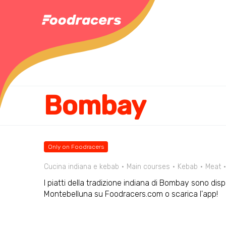
Bombay
Only on Foodracers
Cucina indiana e kebab
Main courses
Kebab
Meat
I piatti della tradizione indiana di Bombay sono dispo
Montebelluna su Foodracers.com o scarica l'app!