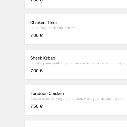
7.00 €
Chicken Tikka
Pollo, yogurt, spezie indiane
7.00 €
Sheek Kebab
Cipolla, pane grattuggiato, carne macinata di vitello, uova, ag
7.00 €
Tandoori Chicken
Coscia di pollo, yogurt, olio, zenzero, aglio, spezie indiane.
7.50 €