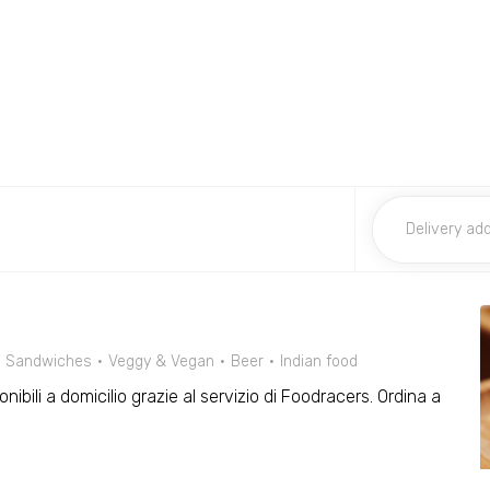
Sandwiches
Veggy & Vegan
Beer
Indian food
nibili a domicilio grazie al servizio di Foodracers. Ordina a