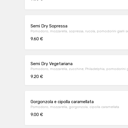
Semi Dry Sopressa
Pomodoro, mozzarella, sopressa, rucola, pomodorini gialli 
9.60 €
Semi Dry Vegetariana
Pomodoro, mozzarella, zucchine, Philadelphia, pomodorini gi
9.20 €
Gorgonzola e cipolla caramellata
Pomodoro, mozzarella, gorgonzola, cipolla caramellata
9.00 €