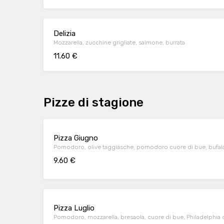
Delizia
Mozzarella, zucchine grigliate, salmone, burrata
11.60 €
Pizze di stagione
Pizza Giugno
Pomodoro, olive taggiasche, pomodoro cuore di bue, bufal
9.60 €
Pizza Luglio
Pomodoro, mozzarella, bresaola, cuore di bue, Philadelphia