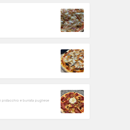
i pistacchio e burrata pugliese