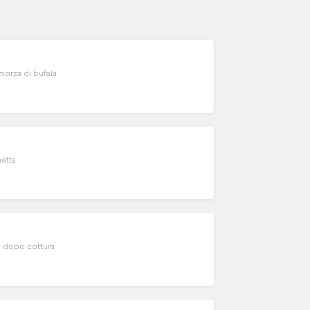
morza di bufala
etta
o dopo cottura