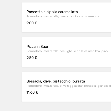
Pancetta e cipolla caramellata
Pomodoro, mozzarella, pancetta, cipolla caramellata
9.80 €
Pizza in Saor
Pomodoro, mozzarella, acciughe, cipolla caramellata, pinoli
9.80 €
Bresaola, olive, pistacchio, burrata
Pomodoro, mozzarella, olive taggiasche, bresaola, granella d
11.60 €