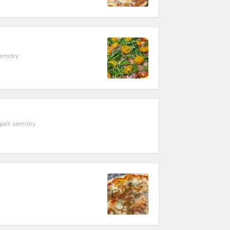
semidry
alli semidry