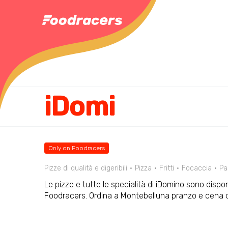
iDomi
Only on Foodracers
Pizze di qualità e digeribili
Pizza
Fritti
Focaccia
Pa
Le pizze e tutte le specialità di iDomino sono dispon
Foodracers. Ordina a Montebelluna pranzo e cena 