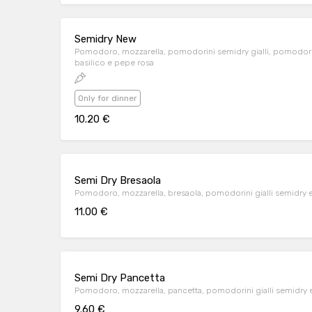
Semidry New
Pomodoro, mozzarella, pomodorini semidry gialli, pomodorini c
basilico e pepe rosa
Only for dinner
10.20 €
Semi Dry Bresaola
Pomodoro, mozzarella, bresaola, pomodorini gialli semidry e
11.00 €
Semi Dry Pancetta
Pomodoro, mozzarella, pancetta, pomodorini gialli semidry e
9.60 €