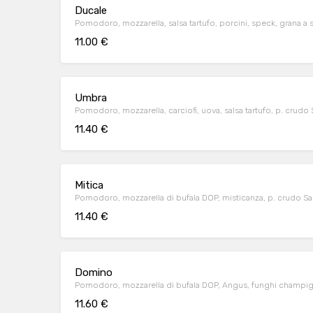
Ducale
Pomodoro, mozzarella, salsa tartufo, porcini, speck, grana a 
11.00 €
Umbra
Pomodoro, mozzarella, carciofi, uova, salsa tartufo, p. crudo
11.40 €
Mitica
Pomodoro, mozzarella di bufala DOP, misticanza, p. crudo Sa
11.40 €
Domino
Pomodoro, mozzarella di bufala DOP, Angus, funghi champign
11.60 €