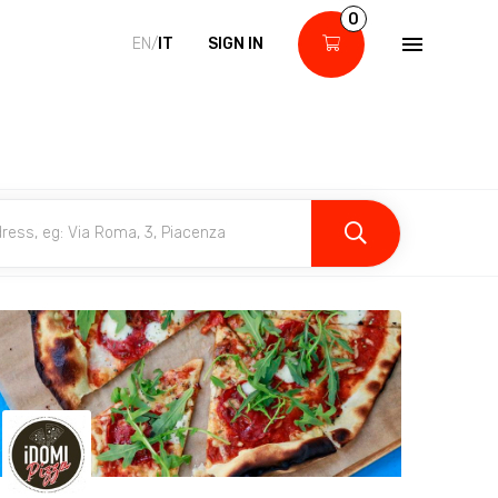
0
EN/
IT
SIGN IN