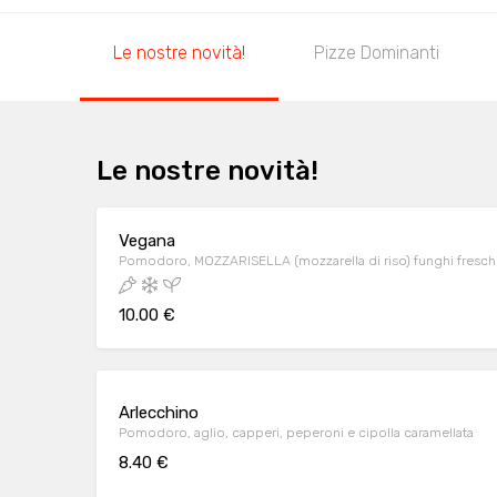
Le nostre novità!
Pizze Dominanti
Le nostre novità!
Vegana
Pomodoro, MOZZARISELLA (mozzarella di riso) funghi freschi,
10.00 €
Arlecchino
Pomodoro, aglio, capperi, peperoni e cipolla caramellata
8.40 €