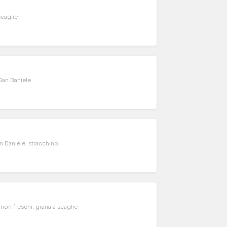
scaglie
 San Daniele
n Daniele, stracchino
on freschi, grana a scaglie