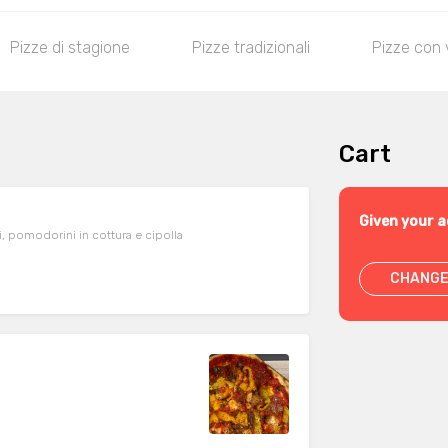
Pizze di stagione
Pizze tradizionali
Pizze con 
Cart
Given your a
 pomodorini in cottura e cipolla
CHANGE