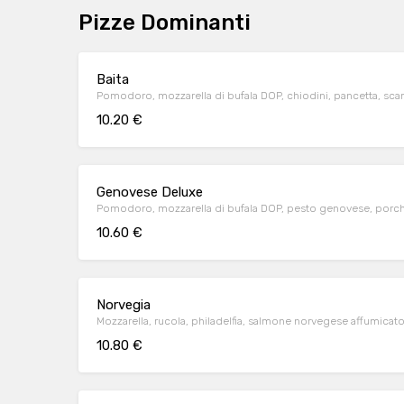
Pizze Dominanti
Baita
Pomodoro, mozzarella di bufala DOP, chiodini, pancetta, sca
10.20 €
Genovese Deluxe
Pomodoro, mozzarella di bufala DOP, pesto genovese, porch
10.60 €
Norvegia
Mozzarella, rucola, philadelfia, salmone norvegese affumicat
10.80 €