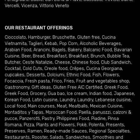
Vercelli
,
Vicenza
,
Vittorio Veneto
OUR RESTAURANT OFFERINGS
Cioccolato
,
Hamburger
,
Bruschette
,
Gluten free
,
Cucina
Vietnamita
,
Taglieri
,
Kebab
,
Pop Corn
,
Alcoholic Beverages
,
Arabian Food
,
Arancini
,
Bagels
,
Bakery
,
Balcanic Food
,
Bavarian
Cuisine
,
Beer
,
Bread
,
Breakfast
,
Breakfast
,
Brunch
,
Bubble Tea
,
Butcher
,
Ceste Natalizie
,
Cheese
,
Chinese food
,
Club Sandwich
,
Cocktail
,
Cold Cuts
,
Creole food
,
Crêpes
,
Cucina Georgiana
,
cupcakes
,
Desserts
,
Dolciumi
,
Ethnic Food
,
Fish
,
Flowers
,
Focaccia
,
Fresh pasta
,
Frico
,
Fries
,
Fruit and vegetables shop
,
Gastronomy
,
Gift ideas
,
Gluten Free AIC Certified
,
Greek Food
,
Greek Food
,
Grocery
,
Gua bao
,
Ice cream
,
Indian food
,
Japanese
,
Korean Food
,
Latin cuisine
,
Laundry
,
Laundry
,
Lebanese cuisine
,
Local food
,
Main courses
,
Meat
,
Meatballs
,
Mexican Cuisine
,
Montaditos y Tapas
,
Moroccan Food
,
Paella
,
panuozzi, calzoni &
pucce
,
Panzerotti
,
Pastry
,
Philippines Food
,
Piadine
,
Pinsa
Romana
,
Pizza
,
Plants and Flowers
,
Pokè
,
Polenta
,
Presents
,
Preserves
,
Ramen
,
Ready-made Sauces
,
Regional Specialties
,
Restaurants
,
Rooster
,
Salads
,
Sandwiches
,
Smoothies and