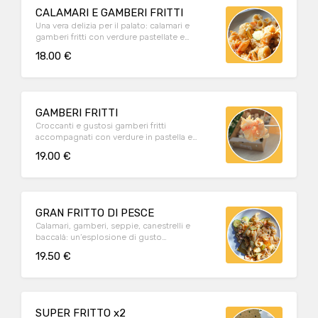
CALAMARI E GAMBERI FRITTI
Una vera delizia per il palato: calamari e
gamberi fritti con verdure pastellate e
morbida polenta bianca
18.00 €
GAMBERI FRITTI
Croccanti e gustosi gamberi fritti
accompagnati con verdure in pastella e
morbida polentina bianca
19.00 €
GRAN FRITTO DI PESCE
Calamari, gamberi, seppie, canestrelli e
baccalà: un’esplosione di gusto
accompagnato da verdure pastellate e
19.50 €
morbida polenta bianca
SUPER FRITTO x2