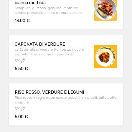
bianca morbida
Semplice, gustoso, genuino: morbide
seppie preparate al nero oppure con un
dolce sugo al pomodoro.
13.00 €
CAPONATA DI VERDURE
La Caponata di verdure è un piatto ricco e
saporito, ideale come antipasto da
condividere, contorno o pranzo/cena. E' un
piatto vegetariano e vegano.
5.50 €
RISO ROSSO, VERDURE E LEGUMI
Riso rosso integrale con carote, zucchine e piselli, tutto cotto
a vapore.
5.00 €