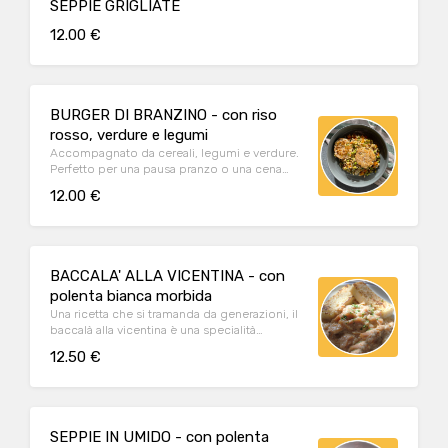
SEPPIE GRIGLIATE
12.00 €
BURGER DI BRANZINO - con riso
rosso, verdure e legumi
Accompagnato da cereali, legumi e verdure.
Perfetto per una pausa pranzo o una cena
leggera
12.00 €
BACCALA' ALLA VICENTINA - con
polenta bianca morbida
Una ricetta che si tramanda da generazioni, il
baccalà alla vicentina è una specialità
morbida e dal gusto inconfondibile.
12.50 €
SEPPIE IN UMIDO - con polenta