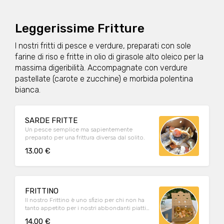
Leggerissime Fritture
I nostri fritti di pesce e verdure, preparati con sole
farine di riso e fritte in olio di girasole alto oleico per la
massima digeribilità. Accompagnate con verdure
pastellate (carote e zucchine) e morbida polentina
bianca.
SARDE FRITTE
Un pesce semplice ma sapientemente
preparato per una frittura diversa dal solito.
13.00 €
FRITTINO
Il nostro Frittino è uno sfizio per chi non ha
tanto appetito per i nostri abbondanti piatti
unici ma preferisce un secondo piatto o una
14.00 €