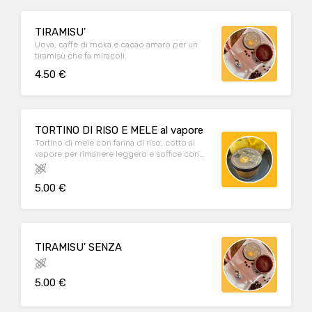
TIRAMISU'
Uova, caffè di moka e cacao amaro per un
tiramisù che fa miracoli.
4.50 €
TORTINO DI RISO E MELE al vapore
Tortino di mele con farina di riso, cotto al
vapore per rimanere leggero e soffice con
profumi di cannella e scorzetta d'arancia.
Adatto intolleranti al glutine e al lattosio
5.00 €
TIRAMISU' SENZA
5.00 €