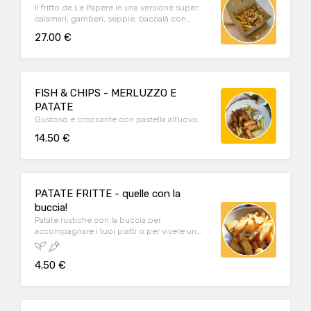
Il fritto de Le Papere in una versione super:
calamari, gamberi, seppie, baccalà con
patate fritte, verdure pastellate e polenta
27.00 €
bianca morbida. Ideale per un pranzo o una
cena da condividere tra due persone oppure
come proposta aperitivo da stuzzicare con
gli ospiti.
FISH & CHIPS - MERLUZZO E
PATATE
Gustoso e croccante con pastella all'uovo.
14.50 €
PATATE FRITTE - quelle con la
buccia!
Patate rustiche con la buccia per
accompagnare i tuoi piatti o per vivere un
piccolo momento di piacere.
4.50 €