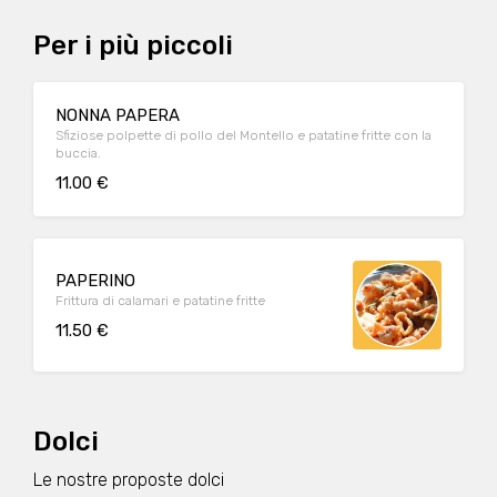
Per i più piccoli
NONNA PAPERA
Sfiziose polpette di pollo del Montello e patatine fritte con la
buccia.
11.00 €
PAPERINO
Frittura di calamari e patatine fritte
11.50 €
Dolci
Le nostre proposte dolci