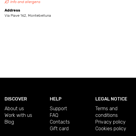
Info and allergens
Address
Via Piave 162, Montebelluna
DISCOVER
HELP
LEGAL NOTICE
About us
Support
Terms and
Work with us
FAQ
conditions
Blog
Contacts
Privacy policy
Gift card
Cookies policy