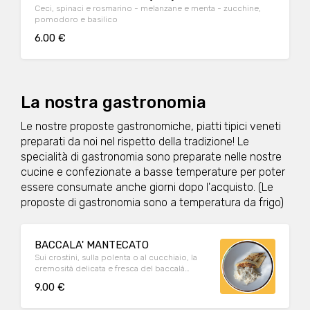
Ceci, spinaci e rosmarino - melanzane e menta - zucchine,
pomodoro e basilico
6.00 €
La nostra gastronomia
Le nostre proposte gastronomiche, piatti tipici veneti
preparati da noi nel rispetto della tradizione! Le
specialità di gastronomia sono preparate nelle nostre
cucine e confezionate a basse temperature per poter
essere consumate anche giorni dopo l'acquisto. (Le
proposte di gastronomia sono a temperatura da frigo)
BACCALA' MANTECATO
Sui crostini, sulla polenta o al cucchiaio, la
cremosità delicata e fresca del baccalà
mantecato, preparato secondo tradizione.
9.00 €