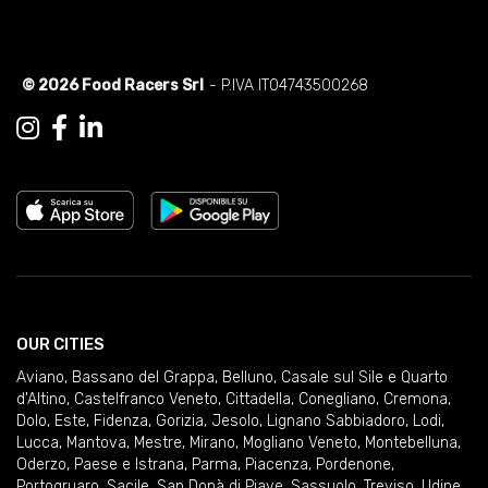
© 2026 Food Racers Srl
- P.IVA IT04743500268
OUR CITIES
Aviano
,
Bassano del Grappa
,
Belluno
,
Casale sul Sile e Quarto
d'Altino
,
Castelfranco Veneto
,
Cittadella
,
Conegliano
,
Cremona
,
Dolo
,
Este
,
Fidenza
,
Gorizia
,
Jesolo
,
Lignano Sabbiadoro
,
Lodi
,
Lucca
,
Mantova
,
Mestre
,
Mirano
,
Mogliano Veneto
,
Montebelluna
,
Oderzo
,
Paese e Istrana
,
Parma
,
Piacenza
,
Pordenone
,
Portogruaro
,
Sacile
,
San Donà di Piave
,
Sassuolo
,
Treviso
,
Udine
,