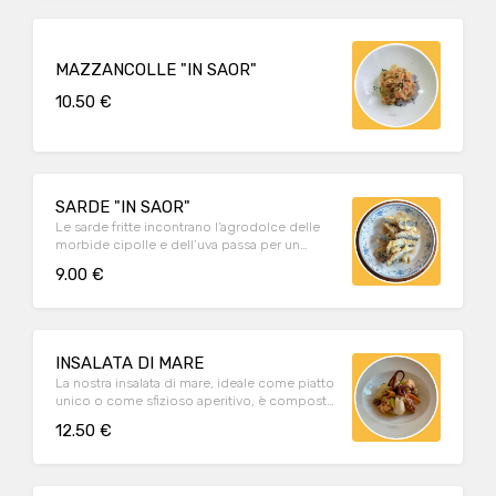
MAZZANCOLLE "IN SAOR"
10.50 €
SARDE "IN SAOR"
Le sarde fritte incontrano l’agrodolce delle
morbide cipolle e dell’uva passa per un
valzer di sapori deliziosi.
9.00 €
INSALATA DI MARE
La nostra insalata di mare, ideale come piatto
unico o come sfizioso aperitivo, è composta
da piovra, calamari, gamberi, seppie e cozze.
12.50 €