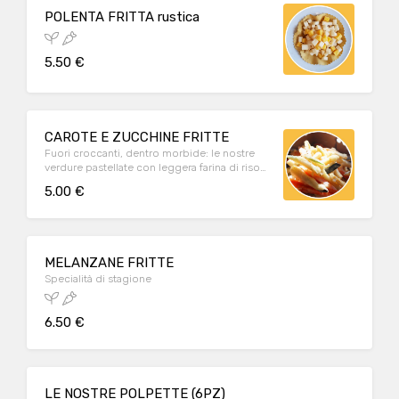
POLENTA FRITTA rustica
5.50 €
CAROTE E ZUCCHINE FRITTE
Fuori croccanti, dentro morbide: le nostre
verdure pastellate con leggera farina di riso
piacciono a grandi e bambini!
5.00 €
MELANZANE FRITTE
Specialità di stagione
6.50 €
LE NOSTRE POLPETTE (6PZ)