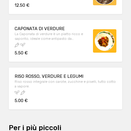
morbida e dal gusto inconfondibile.
12.50 €
CAPONATA DI VERDURE
La Caponata di verdure è un piatto ricco e
saporito, ideale come antipasto da
condividere, contorno o pranzo/cena. E' un
piatto vegetariano e vegano.
5.50 €
RISO ROSSO, VERDURE E LEGUMI
Riso rosso integrale con carote, zucchine e piselli, tutto cotto
a vapore.
5.00 €
Per i più piccoli