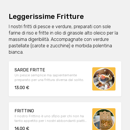
Leggerissime Fritture
I nostri fritti di pesce e verdure, preparati con sole
farine di riso e fritte in olio di girasole alto oleico per la
massima digeribilità. Accompagnate con verdure
pastellate (carote e zucchine) e morbida polentina
bianca.
SARDE FRITTE
Un pesce semplice ma sapientemente
preparato per una frittura diversa dal solito.
13.00 €
FRITTINO
Il nostro Frittino è uno sfizio per chi non ha
tanto appetito per i nostri abbondanti piatti
unici ma preferisce un secondo piatto o una
14.00 €