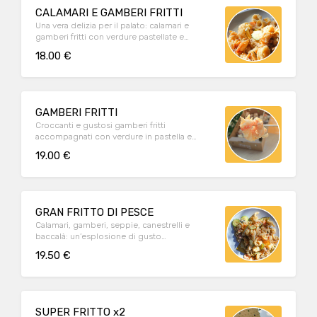
CALAMARI E GAMBERI FRITTI
Una vera delizia per il palato: calamari e
gamberi fritti con verdure pastellate e
morbida polenta bianca
18.00 €
GAMBERI FRITTI
Croccanti e gustosi gamberi fritti
accompagnati con verdure in pastella e
morbida polentina bianca
19.00 €
GRAN FRITTO DI PESCE
Calamari, gamberi, seppie, canestrelli e
baccalà: un’esplosione di gusto
accompagnato da verdure pastellate e
19.50 €
morbida polenta bianca
SUPER FRITTO x2