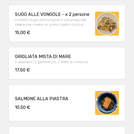
SUGO ALLE VONGOLE - x 2 persone
Il nostro sugo alle vongole è una proposta
ideale per creare un primo piatto ricco e
gustoso.
15.00 €
GRIGLIATA MISTA DI MARE
1 calamaro, 2 gamberoni, 2 filetti di ombrina
17.50 €
SALMONE ALLA PIASTRA
10.50 €