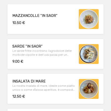
MAZZANCOLLE "IN SAOR"
10.50 €
SARDE "IN SAOR"
Le sarde fritte incontrano l’agrodolce delle
morbide cipolle e dell’uva passa per un
valzer di sapori deliziosi.
9.00 €
INSALATA DI MARE
La nostra insalata di mare, ideale come piatto
unico o come sfizioso aperitivo, è composta
da piovra, calamari, gamberi, seppie e cozze.
12.50 €