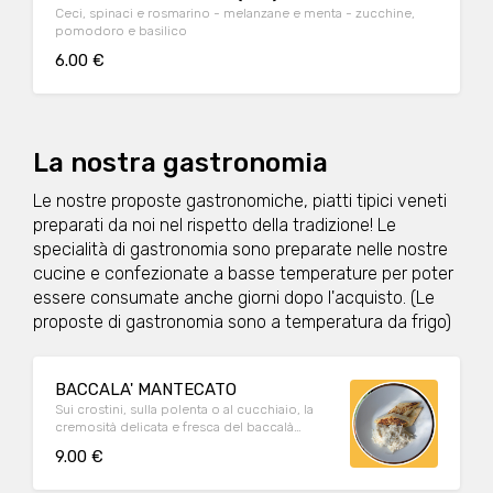
Ceci, spinaci e rosmarino - melanzane e menta - zucchine,
pomodoro e basilico
6.00 €
La nostra gastronomia
Le nostre proposte gastronomiche, piatti tipici veneti
preparati da noi nel rispetto della tradizione! Le
specialità di gastronomia sono preparate nelle nostre
cucine e confezionate a basse temperature per poter
essere consumate anche giorni dopo l'acquisto. (Le
proposte di gastronomia sono a temperatura da frigo)
BACCALA' MANTECATO
Sui crostini, sulla polenta o al cucchiaio, la
cremosità delicata e fresca del baccalà
mantecato, preparato secondo tradizione.
9.00 €