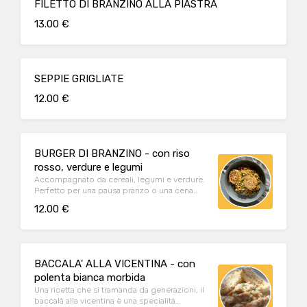
FILETTO DI BRANZINO ALLA PIASTRA
13.00 €
SEPPIE GRIGLIATE
12.00 €
BURGER DI BRANZINO - con riso
rosso, verdure e legumi
Accompagnato da cereali, legumi e verdure.
Perfetto per una pausa pranzo o una cena
leggera
12.00 €
BACCALA' ALLA VICENTINA - con
polenta bianca morbida
Una ricetta che si tramanda da generazioni, il
baccalà alla vicentina è una specialità