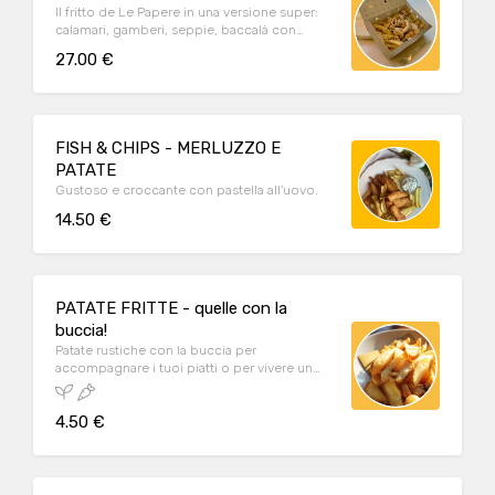
Il fritto de Le Papere in una versione super:
calamari, gamberi, seppie, baccalà con
patate fritte, verdure pastellate e polenta
27.00 €
bianca morbida. Ideale per un pranzo o una
cena da condividere tra due persone oppure
come proposta aperitivo da stuzzicare con
gli ospiti.
FISH & CHIPS - MERLUZZO E
PATATE
Gustoso e croccante con pastella all'uovo.
14.50 €
PATATE FRITTE - quelle con la
buccia!
Patate rustiche con la buccia per
accompagnare i tuoi piatti o per vivere un
piccolo momento di piacere.
4.50 €