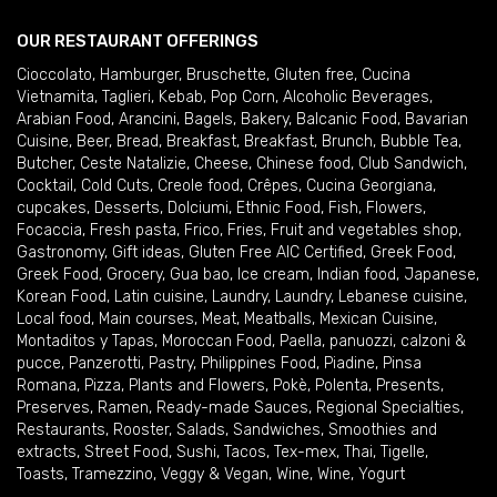
OUR RESTAURANT OFFERINGS
Cioccolato
,
Hamburger
,
Bruschette
,
Gluten free
,
Cucina
Vietnamita
,
Taglieri
,
Kebab
,
Pop Corn
,
Alcoholic Beverages
,
Arabian Food
,
Arancini
,
Bagels
,
Bakery
,
Balcanic Food
,
Bavarian
Cuisine
,
Beer
,
Bread
,
Breakfast
,
Breakfast
,
Brunch
,
Bubble Tea
,
Butcher
,
Ceste Natalizie
,
Cheese
,
Chinese food
,
Club Sandwich
,
Cocktail
,
Cold Cuts
,
Creole food
,
Crêpes
,
Cucina Georgiana
,
cupcakes
,
Desserts
,
Dolciumi
,
Ethnic Food
,
Fish
,
Flowers
,
Focaccia
,
Fresh pasta
,
Frico
,
Fries
,
Fruit and vegetables shop
,
Gastronomy
,
Gift ideas
,
Gluten Free AIC Certified
,
Greek Food
,
Greek Food
,
Grocery
,
Gua bao
,
Ice cream
,
Indian food
,
Japanese
,
Korean Food
,
Latin cuisine
,
Laundry
,
Laundry
,
Lebanese cuisine
,
Local food
,
Main courses
,
Meat
,
Meatballs
,
Mexican Cuisine
,
Montaditos y Tapas
,
Moroccan Food
,
Paella
,
panuozzi, calzoni &
pucce
,
Panzerotti
,
Pastry
,
Philippines Food
,
Piadine
,
Pinsa
Romana
,
Pizza
,
Plants and Flowers
,
Pokè
,
Polenta
,
Presents
,
Preserves
,
Ramen
,
Ready-made Sauces
,
Regional Specialties
,
Restaurants
,
Rooster
,
Salads
,
Sandwiches
,
Smoothies and
extracts
,
Street Food
,
Sushi
,
Tacos
,
Tex-mex
,
Thai
,
Tigelle
,
Toasts
,
Tramezzino
,
Veggy & Vegan
,
Wine
,
Wine
,
Yogurt