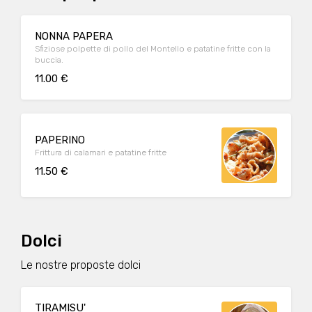
NONNA PAPERA
Sfiziose polpette di pollo del Montello e patatine fritte con la
buccia.
11.00 €
PAPERINO
Frittura di calamari e patatine fritte
11.50 €
Dolci
Le nostre proposte dolci
TIRAMISU'