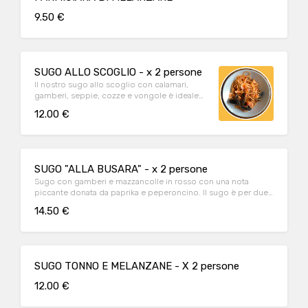
9.50 €
SUGO ALLO SCOGLIO - x 2 persone
Il nostro sugo allo scoglio con calamari,
gamberi, seppie, cozze e vongole è ideale
per condire una spaghettata. Quantità per 2
12.00 €
porzioni.
SUGO "ALLA BUSARA" - x 2 persone
Sugo con gamberi e mazzancolle in rosso con una nota
piccante donata da paprika e peperoncino. Il sugo è per due
persone.
14.50 €
SUGO TONNO E MELANZANE - X 2 persone
12.00 €