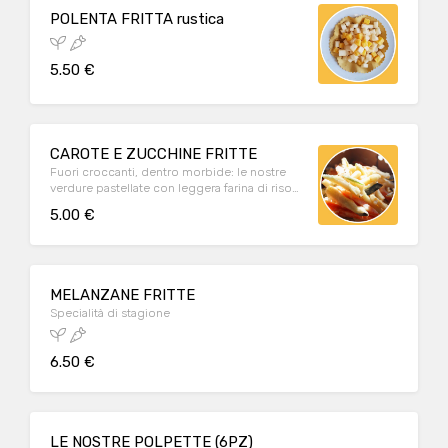
POLENTA FRITTA rustica
5.50 €
CAROTE E ZUCCHINE FRITTE
Fuori croccanti, dentro morbide: le nostre
verdure pastellate con leggera farina di riso
piacciono a grandi e bambini!
5.00 €
MELANZANE FRITTE
Specialità di stagione
6.50 €
LE NOSTRE POLPETTE (6PZ)