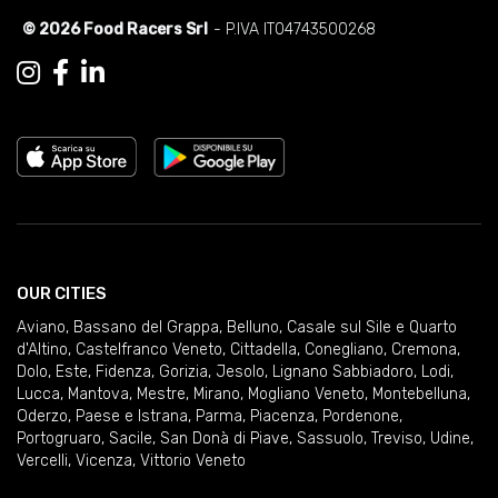
© 2026 Food Racers Srl
- P.IVA IT04743500268
OUR CITIES
Aviano
,
Bassano del Grappa
,
Belluno
,
Casale sul Sile e Quarto
d'Altino
,
Castelfranco Veneto
,
Cittadella
,
Conegliano
,
Cremona
,
Dolo
,
Este
,
Fidenza
,
Gorizia
,
Jesolo
,
Lignano Sabbiadoro
,
Lodi
,
Lucca
,
Mantova
,
Mestre
,
Mirano
,
Mogliano Veneto
,
Montebelluna
,
Oderzo
,
Paese e Istrana
,
Parma
,
Piacenza
,
Pordenone
,
Portogruaro
,
Sacile
,
San Donà di Piave
,
Sassuolo
,
Treviso
,
Udine
,
Vercelli
,
Vicenza
,
Vittorio Veneto