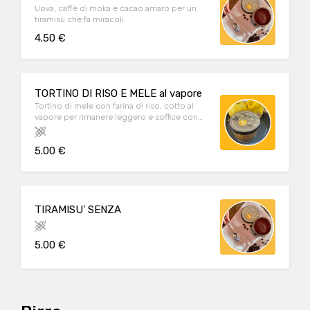
Uova, caffè di moka e cacao amaro per un
tiramisù che fa miracoli.
4.50 €
TORTINO DI RISO E MELE al vapore
Tortino di mele con farina di riso, cotto al
vapore per rimanere leggero e soffice con
profumi di cannella e scorzetta d'arancia.
Adatto intolleranti al glutine e al lattosio
5.00 €
TIRAMISU' SENZA
5.00 €