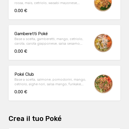
rossa, mais, cetriolo, wasabi mayonese,
furikake, sesamo, cipollotti
0.00 €
Gamberetti Poké
Base a scelta, gamberetti, mango, cetriolo,
carota, carota giapponese, salsa sesamo,
cipollotti, cocco, sesamo
0.00 €
Poké Club
Base a scelta, salmone, pomodorini, mango,
cetriolo, alghe nori, salsa mango, furikake,
cipollotti, cipolle fritte
0.00 €
Crea il tuo Poké