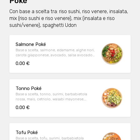
Poké
Con base a scelta tra: riso sushi, riso venere, insalata,
mix (riso sushi e riso venere), mix (insalata e riso
sushi/venere), spaghetti Udon
Salmone Poké
Base a scelta, salmone, edamame, alghe nori,
carota giapponese, avocado, salsa avocado,
furikake, uova di pesce, cipolla fritta
0.00 €
Tonno Poké
Base a scelta, tonno, surimi, barbabietola
rossa, mais, cetriolo, wasabi mayonese,
furikake, sesamo, cipollotti
0.00 €
Tofu Poké
Base a scelta, tofu, surimi, barbabietola