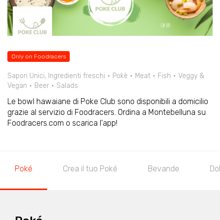
Only on Foodracers
Sapori Unici, Ingredienti freschi
Pokè
Meat
Fish
Veggy &
Vegan
Beer
Salads
Le bowl hawaiane di Poke Club sono disponibili a domicilio
grazie al servizio di Foodracers. Ordina a Montebelluna su
Foodracers.com o scarica l'app!
Poké
Crea il tuo Poké
Bevande
Do