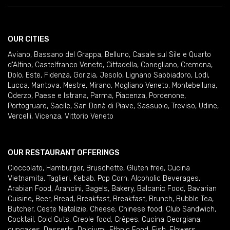
OUR CITIES
Aviano
,
Bassano del Grappa
,
Belluno
,
Casale sul Sile e Quarto
d'Altino
,
Castelfranco Veneto
,
Cittadella
,
Conegliano
,
Cremona
,
Dolo
,
Este
,
Fidenza
,
Gorizia
,
Jesolo
,
Lignano Sabbiadoro
,
Lodi
,
Lucca
,
Mantova
,
Mestre
,
Mirano
,
Mogliano Veneto
,
Montebelluna
,
Oderzo
,
Paese e Istrana
,
Parma
,
Piacenza
,
Pordenone
,
Portogruaro
,
Sacile
,
San Donà di Piave
,
Sassuolo
,
Treviso
,
Udine
,
Vercelli
,
Vicenza
,
Vittorio Veneto
OUR RESTAURANT OFFERINGS
Cioccolato
,
Hamburger
,
Bruschette
,
Gluten free
,
Cucina
Vietnamita
,
Taglieri
,
Kebab
,
Pop Corn
,
Alcoholic Beverages
,
Arabian Food
,
Arancini
,
Bagels
,
Bakery
,
Balcanic Food
,
Bavarian
Cuisine
,
Beer
,
Bread
,
Breakfast
,
Breakfast
,
Brunch
,
Bubble Tea
,
Butcher
,
Ceste Natalizie
,
Cheese
,
Chinese food
,
Club Sandwich
,
Cocktail
,
Cold Cuts
,
Creole food
,
Crêpes
,
Cucina Georgiana
,
cupcakes
,
Desserts
,
Dolciumi
,
Ethnic Food
,
Fish
,
Flowers
,