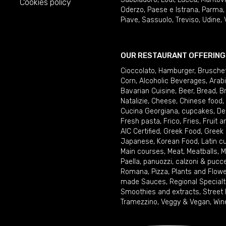
Cookies policy
Oderzo
,
Paese e Istrana
,
Parma
Piave
,
Sassuolo
,
Treviso
,
Udine
,
OUR RESTAURANT OFFERING
Cioccolato
,
Hamburger
,
Brusche
Corn
,
Alcoholic Beverages
,
Arab
Bavarian Cuisine
,
Beer
,
Bread
,
B
Natalizie
,
Cheese
,
Chinese food
,
Cucina Georgiana
,
cupcakes
,
De
Fresh pasta
,
Frico
,
Fries
,
Fruit 
AIC Certified
,
Greek Food
,
Greek
Japanese
,
Korean Food
,
Latin c
Main courses
,
Meat
,
Meatballs
,
M
Paella
,
panuozzi, calzoni & pucc
Romana
,
Pizza
,
Plants and Flow
made Sauces
,
Regional Specialt
Smoothies and extracts
,
Street
Tramezzino
,
Veggy & Vegan
,
Win