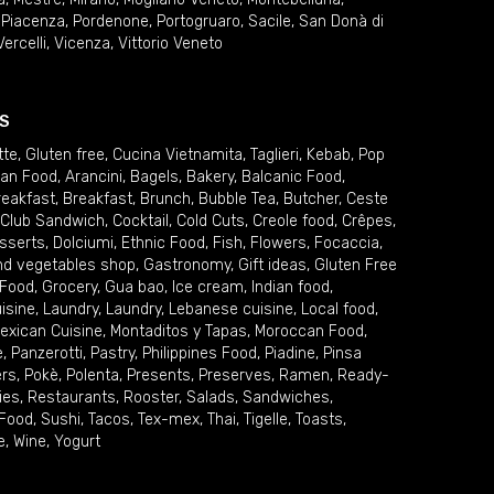
,
Piacenza
,
Pordenone
,
Portogruaro
,
Sacile
,
San Donà di
Vercelli
,
Vicenza
,
Vittorio Veneto
S
tte
,
Gluten free
,
Cucina Vietnamita
,
Taglieri
,
Kebab
,
Pop
ian Food
,
Arancini
,
Bagels
,
Bakery
,
Balcanic Food
,
reakfast
,
Breakfast
,
Brunch
,
Bubble Tea
,
Butcher
,
Ceste
Club Sandwich
,
Cocktail
,
Cold Cuts
,
Creole food
,
Crêpes
,
sserts
,
Dolciumi
,
Ethnic Food
,
Fish
,
Flowers
,
Focaccia
,
and vegetables shop
,
Gastronomy
,
Gift ideas
,
Gluten Free
 Food
,
Grocery
,
Gua bao
,
Ice cream
,
Indian food
,
uisine
,
Laundry
,
Laundry
,
Lebanese cuisine
,
Local food
,
exican Cuisine
,
Montaditos y Tapas
,
Moroccan Food
,
e
,
Panzerotti
,
Pastry
,
Philippines Food
,
Piadine
,
Pinsa
ers
,
Pokè
,
Polenta
,
Presents
,
Preserves
,
Ramen
,
Ready-
ies
,
Restaurants
,
Rooster
,
Salads
,
Sandwiches
,
 Food
,
Sushi
,
Tacos
,
Tex-mex
,
Thai
,
Tigelle
,
Toasts
,
e
,
Wine
,
Yogurt