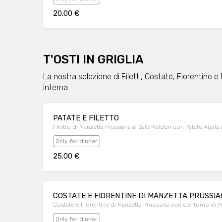
20.00 €
T'OSTI IN GRIGLIA
La nostra selezione di Filetti, Costate, Fiorentine 
interna
PATATE E FILETTO
Filetto di Manzetta Prussiana al Sale Maldon con Patate Agata
Only for dinner
25.00 €
COSTATE E FIORENTINE DI MANZETTA PRUSSIA
Costate e Fiorentine di Manzetta Prussiana con contorno di Pat
Only for dinner