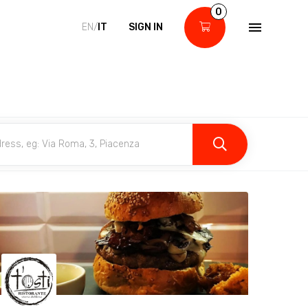
0
EN/
IT
SIGN IN