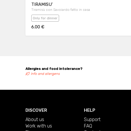
TIRAMISU'
Tiramisù con Savoiardo fatto in casa
Only for dinner
6.00 €
Allergies and food intolerance?
Info and allergens
DISCOVER
HELP
About us
Support
Work with us
FAQ