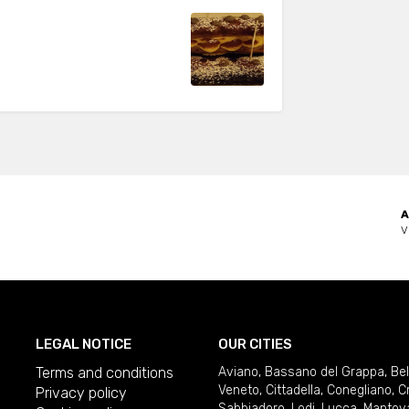
A
V
LEGAL NOTICE
OUR CITIES
Terms and conditions
Aviano
,
Bassano del Grappa
,
Be
Veneto
,
Cittadella
,
Conegliano
,
C
Privacy policy
Sabbiadoro
,
Lodi
,
Lucca
,
Mantov