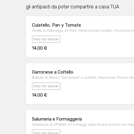
gli antipasti da poter compartire a casa TUA
Culatello, Pan y Tomate
Paleta di Patanegra 24 Mesi, Panbrioches tostato, Pomodorini 
Only for dinner
14.00 €
Garronese a Coltello
Battuta di Manzo "Garronese" a coltello, Mayonese "Home-M
Only for dinner
14.00 €
Salumeria e Formaggeria
Selezione di Affettati e Formaggi dalla Nostra Cucina con re
Only for dinner