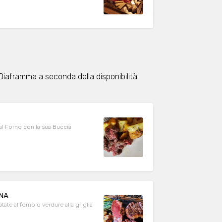
e Diaframma a seconda della disponibilità
 al Forno con la sua Buccia
NA
ate al forno o verdure alla griglia