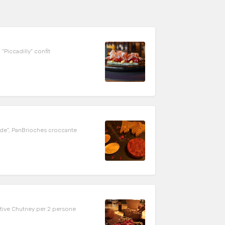
"Piccadilly" confit
ade", PanBrioches croccante
lative Chutney per 2 persone