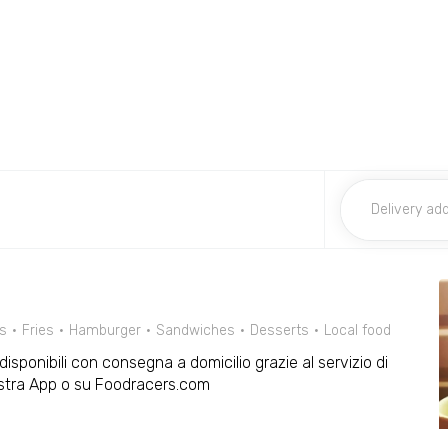
es
Fries
Hamburger
Sandwiches
Desserts
Local food
o disponibili con consegna a domicilio grazie al servizio di
ostra App o su Foodracers.com