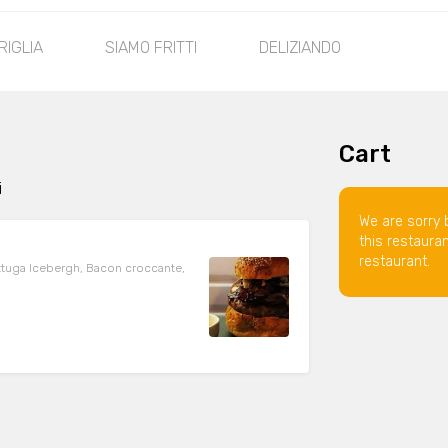
GRIGLIA
SIAMO FRITTI
DELIZIANDO
Cart
i
We are sorry 
this restaura
restaurant.
ttuga Icebergh, Bacon croccante,