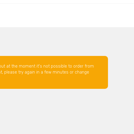
but at the moment it's not possible to order from
nt, please try again in a few minutes or change