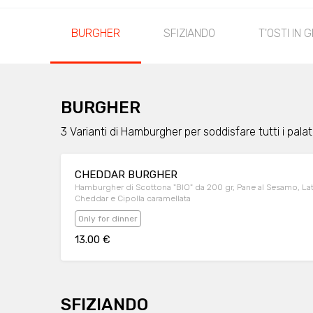
BURGHER
SFIZIANDO
T'OSTI IN 
BURGHER
3 Varianti di Hamburgher per soddisfare tutti i palat
CHEDDAR BURGHER
Hamburgher di Scottona "BIO" da 200 gr, Pane al Sesamo, La
Cheddar e Cipolla caramellata
Only for dinner
13.00 €
SFIZIANDO