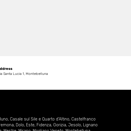
ddress
ia Santa Lucia 1, Montebelluna
lluno
,
Casale sul Sile e Quarto d'Altino
,
Castelfranco
remona
,
Dolo
,
Este
,
Fidenza
,
Gorizia
,
Jesolo
,
Lignano
a
,
Mestre
,
Mirano
,
Mogliano Veneto
,
Montebelluna
,