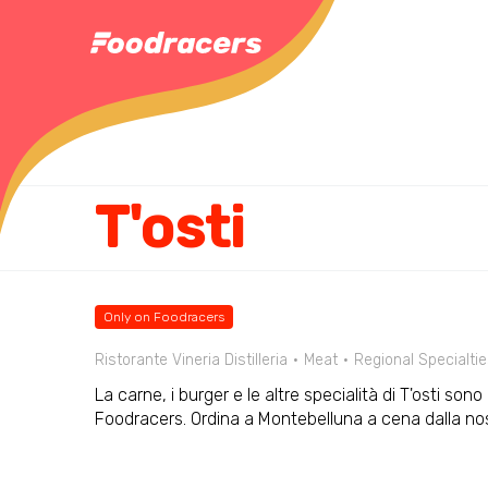
T'osti
Only on Foodracers
Ristorante Vineria Distilleria
Meat
Regional Specialti
La carne, i burger e le altre specialità di T'osti son
Foodracers. Ordina a Montebelluna a cena dalla n