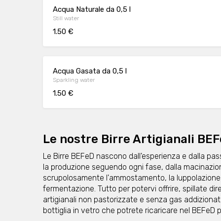
Acqua Naturale da 0,5 l
Still water
1.50 €
Acqua Gasata da 0,5 l
Sparkling water
1.50 €
Le nostre Birre Artigianali BE
Le Birre BEFeD nascono dall'esperienza e dalla pass
la produzione seguendo ogni fase, dalla macinazione 
scrupolosamente l'ammostamento, la luppolazione, l
fermentazione. Tutto per potervi offrire, spillate dir
artigianali non pastorizzate e senza gas addizionat
bottiglia in vetro che potrete ricaricare nel BEFeD pi