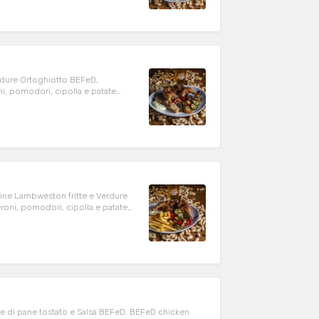
rdure Ortoghiotto BEFeD,
, pomodori, cipolla e patate
with garden vegetables* and BEFeD
tine Lambweston fritte e Verdure
ni, pomodori, cipolla e patate
th french fries and garden
te di pane tostato e Salsa BEFeD. BEFeD chicken