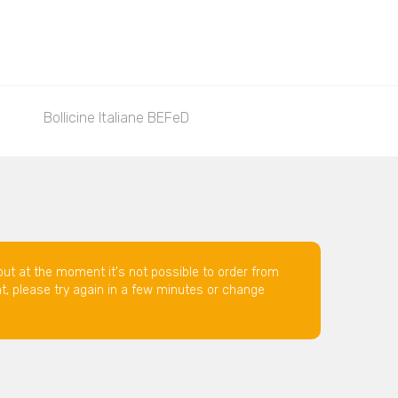
Bollicine Italiane BEFeD
but at the moment it's not possible to order from
nt, please try again in a few minutes or change