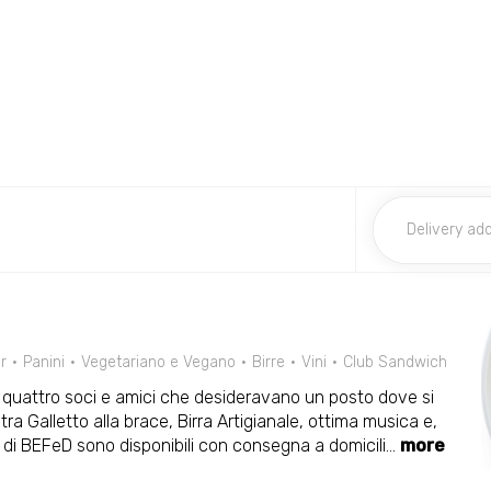
r
Panini
Vegetariano e Vegano
Birre
Vini
Club Sandwich
 quattro soci e amici che desideravano un posto dove si
ra Galletto alla brace, Birra Artigianale, ottima musica e,
ti di BEFeD sono disponibili con consegna a domicili
...
more