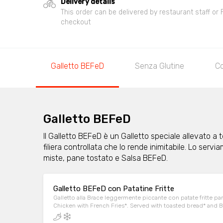
Delivery details
This order can be delivered by restaurant staff or
checkout
Galletto BEFeD
Senza Glutine
Co
Galletto BEFeD
Il Galletto BEFeD è un Galletto speciale allevato a
filiera controllata che lo rende inimitabile. Lo ser
miste, pane tostato e Salsa BEFeD.
Galletto BEFeD con Patatine Fritte
Galletto alla Brace leggermente piccante con patate fritte p
Chicken with French Fries*. Served with toasted bread* and 