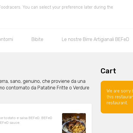
 Foodracers. You can select your preference later during the
ntorni
Bibite
Le nostre Birre Artigianali BEFeD
Cart
 terra, sano, genuino, che proviene da una
viamo contornato da Patatine Fritte o Verdure
We are sorry 
this restaura
restaurant.
ane tostato e salsa BEFeD. BEFeD
BEFeD sauce.