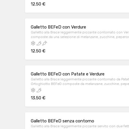
12.50 €
Galletto BEFeD con Verdure
Galletto alla Brace leggermente piccante contornato con Ve
composte da una selezione di melanzane, zucchine, peperoni
cotte al forno, pane tostato e salsa BEFeD. BEFeD Chicken 
sauce.
12.50 €
Galletto BEFeD con Patate e Verdure
Galletto alla Brace leggermente piccante contornato da Pata
Ortoghiotto BEFeD composte da melanzane, zucchine, pepero
cotte al forno, pane tostato e salsa BEFeD. BEFeD chicken wi
vegetables*.
13.50 €
Galletto BEFeD senza contorno
Galletto alla Brace leggermente piccante servito con due fet