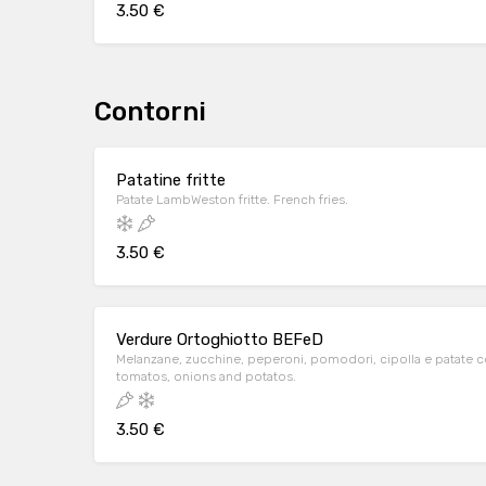
3.50 €
Contorni
Patatine fritte
Patate LambWeston fritte. French fries.
3.50 €
Verdure Ortoghiotto BEFeD
Melanzane, zucchine, peperoni, pomodori, cipolla e patate co
tomatos, onions and potatos.
3.50 €