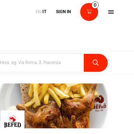
0
EN/
IT
SIGN IN