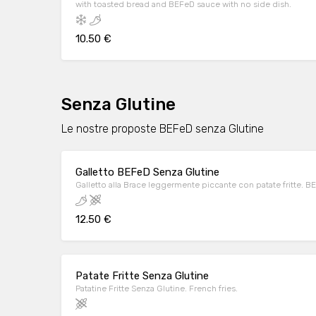
with toasted bread and BEFeD sauce with no side dish.
10.50 €
Senza Glutine
Le nostre proposte BEFeD senza Glutine
Galletto BEFeD Senza Glutine
Galletto alla Brace leggermente piccante con patate fritte. BE
12.50 €
Patate Fritte Senza Glutine
Patatine Fritte Senza Glutine. French fries.