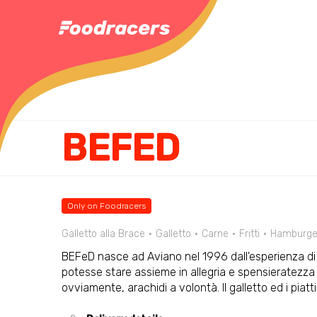
BEFED
Only on Foodracers
Galletto alla Brace
Galletto
Carne
Fritti
Hamburge
BEFeD nasce ad Aviano nel 1996 dall'esperienza di
potesse stare assieme in allegria e spensieratezza t
ovviamente, arachidi a volontà. Il galletto ed i piat