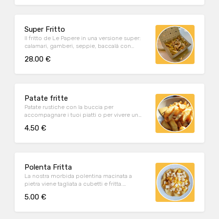
Super Fritto
Il fritto de Le Papere in una versione super:
calamari, gamberi, seppie, baccalà con
patate fritte, verdure pastellate e polenta
28.00 €
bianca morbida. Ideale per un pranzo o una
cena da condividere tra due persone oppure
come proposta aperitivo da stuzzicare con
gli ospiti.
Patate fritte
Patate rustiche con la buccia per
accompagnare i tuoi piatti o per vivere un
piccolo momento di piacere.
4.50 €
Polenta Fritta
La nostra morbida polentina macinata a
pietra viene tagliata a cubetti e fritta.
Originale, unica e sfiziosa per un'aperitivo o
5.00 €
un contorno alternativo!