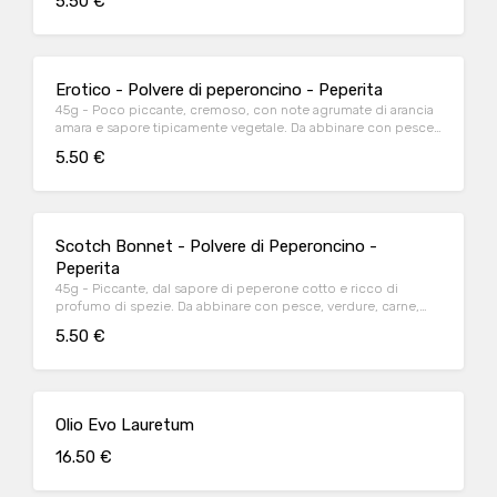
5.50 €
Erotico - Polvere di peperoncino - Peperita
45g - Poco piccante, cremoso, con note agrumate di arancia
amara e sapore tipicamente vegetale. Da abbinare con pesce,
formaggi, verdure, carne, torte salate.
5.50 €
Scotch Bonnet - Polvere di Peperoncino -
Peperita
45g - Piccante, dal sapore di peperone cotto e ricco di
profumo di spezie. Da abbinare con pesce, verdure, carne,
torte salate, formaggi.
5.50 €
Olio Evo Lauretum
16.50 €