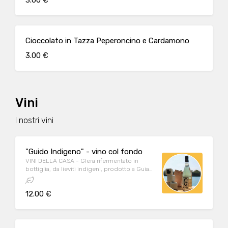
3.00 €
Cioccolato in Tazza Peperoncino e Cardamono
3.00 €
Vini
I nostri vini
"Guido Indigeno" - vino col fondo
VINI DELLA CASA - Glera rifermentato in
bottiglia, da lieviti indigeni, prodotto a Guia
di Valdobbiadene (10,5 % vol)
12.00 €