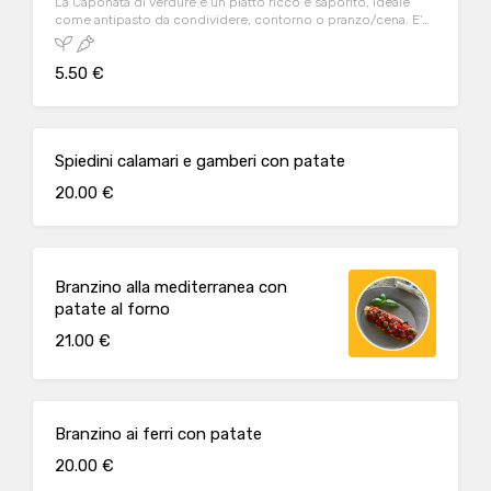
La Caponata di verdure è un piatto ricco e saporito, ideale
come antipasto da condividere, contorno o pranzo/cena. E'
un piatto vegetariano e vegano.
5.50 €
Spiedini calamari e gamberi con patate
20.00 €
Branzino alla mediterranea con
patate al forno
21.00 €
Branzino ai ferri con patate
20.00 €