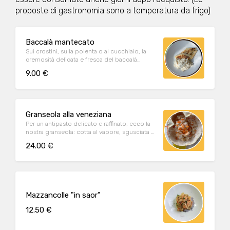
proposte di gastronomia sono a temperatura da frigo)
Baccalà mantecato
Sui crostini, sulla polenta o al cucchiaio, la
cremosità delicata e fresca del baccalà
mantecato, preparato secondo tradizione.
9.00 €
Granseola alla veneziana
Per un antipasto delicato e raffinato, ecco la
nostra granseola: cotta al vapore, sgusciata a
mano con gran cura e servita insieme ad olio
24.00 €
e limone.
Mazzancolle "in saor"
12.50 €