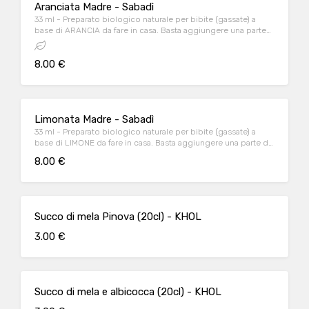
Aranciata Madre - Sabadì
33 ml - Preparato biologico naturale per bibite (gassate) a
base di ARANCIA da fare in casa. Basta aggiungere una parte
di Madre e 3 parti di acqua
8.00 €
Limonata Madre - Sabadì
33 ml - Preparato biologico naturale per bibite (gassate) a
base di LIMONE da fare in casa. Basta aggiungere una parte di
Madre e 3 parti di acqua
8.00 €
Succo di mela Pinova (20cl) - KHOL
3.00 €
Succo di mela e albicocca (20cl) - KHOL