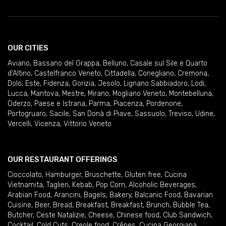
OUR CITIES
Aviano
,
Bassano del Grappa
,
Belluno
,
Casale sul Sile e Quarto
d'Altino
,
Castelfranco Veneto
,
Cittadella
,
Conegliano
,
Cremona
,
Dolo
,
Este
,
Fidenza
,
Gorizia
,
Jesolo
,
Lignano Sabbiadoro
,
Lodi
,
Lucca
,
Mantova
,
Mestre
,
Mirano
,
Mogliano Veneto
,
Montebelluna
,
Oderzo
,
Paese e Istrana
,
Parma
,
Piacenza
,
Pordenone
,
Portogruaro
,
Sacile
,
San Donà di Piave
,
Sassuolo
,
Treviso
,
Udine
,
Vercelli
,
Vicenza
,
Vittorio Veneto
OUR RESTAURANT OFFERINGS
Cioccolato
,
Hamburger
,
Bruschette
,
Gluten free
,
Cucina
Vietnamita
,
Taglieri
,
Kebab
,
Pop Corn
,
Alcoholic Beverages
,
Arabian Food
,
Arancini
,
Bagels
,
Bakery
,
Balcanic Food
,
Bavarian
Cuisine
,
Beer
,
Bread
,
Breakfast
,
Breakfast
,
Brunch
,
Bubble Tea
,
Butcher
,
Ceste Natalizie
,
Cheese
,
Chinese food
,
Club Sandwich
,
Cocktail
,
Cold Cuts
,
Creole food
,
Crêpes
,
Cucina Georgiana
,