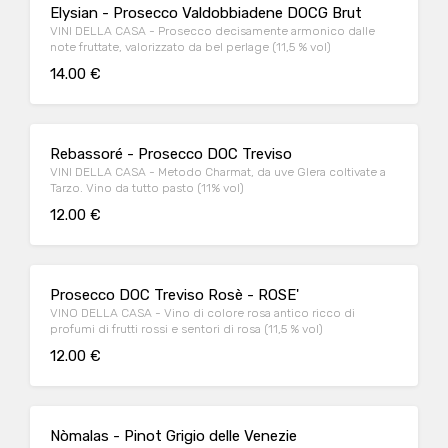
Elysian - Prosecco Valdobbiadene DOCG Brut
VINI DELLA CASA - Prosecco decisamente armonico dalle
note fruttate, valorizzato da bel perlage (11,5 % vol)
14.00 €
Rebassoré - Prosecco DOC Treviso
VINI DELLA CASA - Metodo Charmat, da uve Glera coltivate a
Tarzo. Vino da tutto pasto (11% vol)
12.00 €
Prosecco DOC Treviso Rosè - ROSE'
VINO DELLA CASA - Vino di colore rosa antico ricco di
profumi di frutti rossi e sentori di rosa (11,5 % vol)
12.00 €
Nòmalas - Pinot Grigio delle Venezie