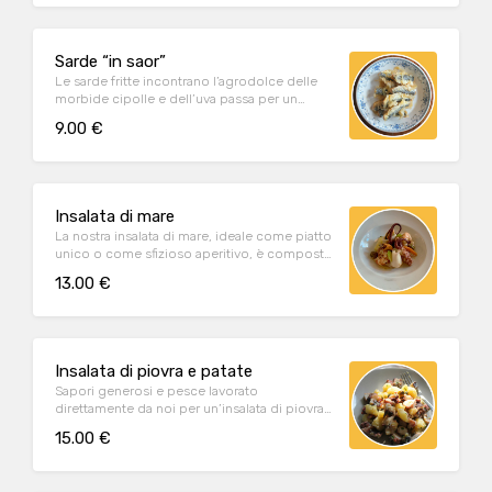
Sarde “in saor”
Le sarde fritte incontrano l’agrodolce delle
morbide cipolle e dell’uva passa per un
valzer di sapori deliziosi.
9.00 €
Insalata di mare
La nostra insalata di mare, ideale come piatto
unico o come sfizioso aperitivo, è composta
da piovra, calamari, gamberi, seppie e cozze.
13.00 €
Insalata di piovra e patate
Sapori generosi e pesce lavorato
direttamente da noi per un’insalata di piovra
leggera e fresca.
15.00 €