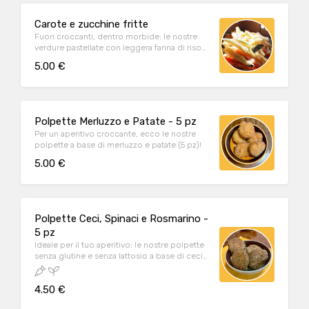
Carote e zucchine fritte
Fuori croccanti, dentro morbide: le nostre
verdure pastellate con leggera farina di riso
piacciono a grandi e bambini!
5.00 €
Polpette Merluzzo e Patate - 5 pz
Per un aperitivo croccante, ecco le nostre
polpette a base di merluzzo e patate (5 pz)!
5.00 €
Polpette Ceci, Spinaci e Rosmarino -
5 pz
Ideale per il tuo aperitivo: le nostre polpette
senza glutine e senza lattosio a base di ceci,
spinaci e rosmarino (5 pz)
4.50 €