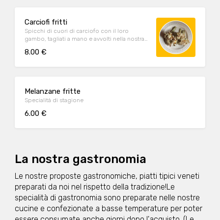
Carciofi fritti
Spicchi di cuori di carciofo con il loro
gambo, tagliati a mano e avvolti nella nostra
croccante pastella: la prelibatezza che
8.00 €
anticipa la primavera è finalmente arrivata!
Melanzane fritte
Specialità di stagione
6.00 €
La nostra gastronomia
Le nostre proposte gastronomiche, piatti tipici veneti
preparati da noi nel rispetto della tradizione!Le
specialità di gastronomia sono preparate nelle nostre
cucine e confezionate a basse temperature per poter
essere consumate anche giorni dopo l'acquisto. (Le