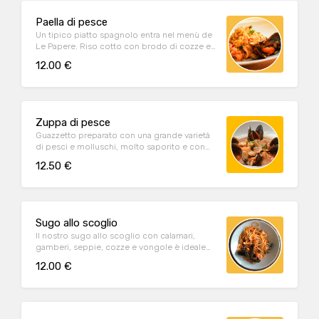
Paella di pesce
Un tipico piatto spagnolo entra nel menù de
Le Papere. Riso cotto con brodo di cozze e
vongole e lo zafferano che dona il colore
12.00 €
giallo caldo, condito con calamari, gamberi,
cozze, vongole, seppie, e pomodoro,
peperoni, carote, piselli cotti al vapore.
Zuppa di pesce
Guazzetto preparato con una grande varietà
di pesci e molluschi, molto saporito e con
un tocco di pepato.
12.50 €
Sugo allo scoglio
Il nostro sugo allo scoglio con calamari,
gamberi, seppie, cozze e vongole è ideale
per condire una spaghettata. Quantità per 2
12.00 €
porzioni.