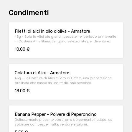
Condimenti
Filetti di alici in olio d'oliva - Armatore
45g - Solo le Alici più grandi, pescate nel periodo primaverile
in Costiera Amalfitana, vengono selezionate per diventare
pregiati filetti di Alici sott’olio.
10.00 €
Colatura di Alici - Armatore
45g - La Colatura di Alici è l’oro di Cetara, una preparazione
prelibata che nasce da una tradizione secolare.
18.00 €
Banana Pepper - Polvere di Peperoncino
Delicatamente piccante con aroma dolcemente fruttato, da
abbinare con pesce, frutta, verdure e salumi.