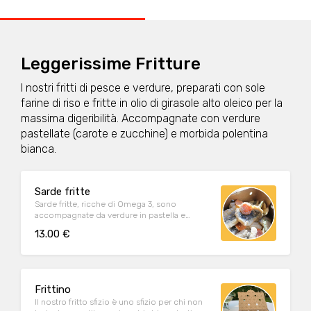
Leggerissime Fritture
I nostri fritti di pesce e verdure, preparati con sole
farine di riso e fritte in olio di girasole alto oleico per la
massima digeribilità. Accompagnate con verdure
pastellate (carote e zucchine) e morbida polentina
bianca.
Sarde fritte
Sarde fritte, ricche di Omega 3, sono
accompagnate da verdure in pastella e
morbida polenta bianca da farina macinata a
13.00 €
pietra.
Frittino
Il nostro fritto sfizio è uno sfizio per chi non