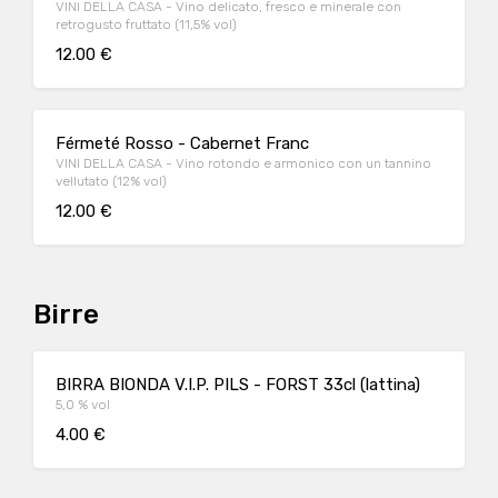
VINI DELLA CASA - Vino delicato, fresco e minerale con
retrogusto fruttato (11,5% vol)
12.00 €
Férmeté Rosso - Cabernet Franc
VINI DELLA CASA - Vino rotondo e armonico con un tannino
vellutato (12% vol)
12.00 €
Birre
BIRRA BIONDA V.I.P. PILS - FORST 33cl (lattina)
5,0 % vol
4.00 €