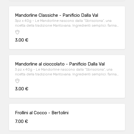
Mandorline Classiche - Panificio Dalla Val
3pz x 40g - Le Mandorline nascono dalla “Sbrisolona”, una
ricetta della tradizione Mantovana. Ingredienti semplici: farina
di grano tenero e di mais, burro, mandorle, zucchero, granella
di nocciola e uova.
3.00 €
Mandorline al cioccolato - Panificio Dalla Val
3 pz x 40g - Le Mandorline nascono dalla “Sbrisolona”, una
ricetta della tradizione Mantovana. Ingredienti semplici: farina
di grano tenero e di mais, burro, mandorle, zucchero, granella
di nocciola, uova e GOCCE DI CIOCCOLATO.
3.00 €
Frollini al Cocco - Bertolini
7.00 €