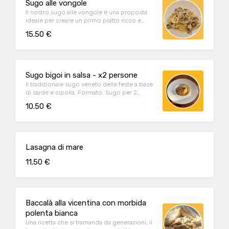
Sugo alle vongole
Il nostro sugo alle vongole è una proposta
ideale per creare un primo piatto ricco e
gustoso.
15.50 €
Sugo bigoi in salsa - x2 persone
Il tradizionale sugo veneto delle feste a base
di sarde e cipolla. Formato: Sugo per 2
porzioni di pasta
10.50 €
Lasagna di mare
11.50 €
Baccalà alla vicentina con morbida
polenta bianca
Una ricetta che si tramanda da generazioni, il