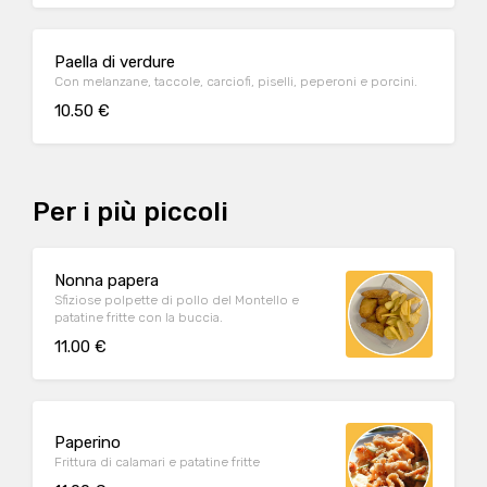
Paella di verdure
Con melanzane, taccole, carciofi, piselli, peperoni e porcini.
10.50 €
Per i più piccoli
Nonna papera
Sfiziose polpette di pollo del Montello e
patatine fritte con la buccia.
11.00 €
Paperino
Frittura di calamari e patatine fritte