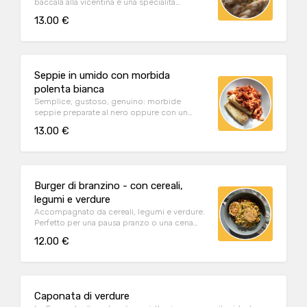
baccalà alla vicentina è una specialità
morbida e dal gusto inconfondibile.
13.00 €
Seppie in umido con morbida
polenta bianca
Semplice, gustoso, genuino: morbide
seppie preparate al nero oppure con un
dolce sugo al pomodoro.
13.00 €
Burger di branzino - con cereali,
legumi e verdure
Accompagnato da cereali, legumi e verdure.
Perfetto per una pausa pranzo o una cena
leggera
12.00 €
Caponata di verdure