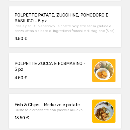
POLPETTE PATATE, ZUCCHINE, POMODORO E
BASILICO - 5 pz
Ideale per il tuo aperitivo: le nostre polpette senza glutine e
senza lattosio a base di ingredienti freschi e di stagione (5 pz)
4.50 €
POLPETTE ZUCCA E ROSMARINO -
5 pz
4.50 €
Fish & Chips - Merluzzo e patate
Gustoso e croccante con pastella all'uovo.
13.50 €