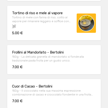
Tortino di riso e mele al vapore
Tortino di mele con farina di riso, cotto al
vapore per rimanere leggero e soffice con
profumi di cannella e scorzetta d'arancia.
Adatto intolleranti al glutine e al lattosio
5.00 €
Frollini al Mandorlato - Bertolini
150g - La delicata granella di mandorlato si fonde alla
tradizionale pasta frolla per un gusto unico.
7.00 €
Cuor di Cacao - Bertolini
150g - Il cioccolato nella sua massima espressione:
combinazione di cacao e cioccolato fondente in una frolla
friabile.
7.00 €