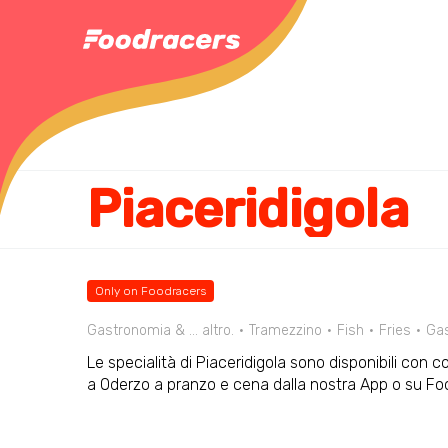
Piaceridigola
Only on Foodracers
Gastronomia & ... altro.
Tramezzino
Fish
Fries
Ga
Le specialità di Piaceridigola sono disponibili con c
a Oderzo a pranzo e cena dalla nostra App o su F