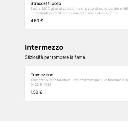
Straccetti pollo
1 porz. (200 g) di di striscioline di petto di pollo panate e fritte. 
ingredienti potrebbero essere stati surgelati all'origine.
4.50 €
Intermezzo
Sfiziosità per rompere la fame.
Tramezzino
Tramezzno varie farciture,. Per informazoini sulle farciture e 
0422 814956
1.50 €