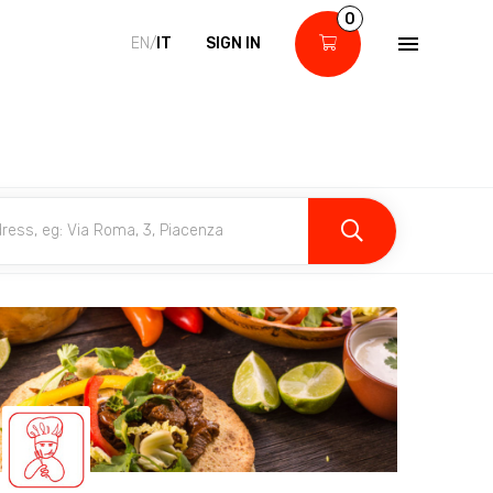
0
EN/
IT
SIGN IN