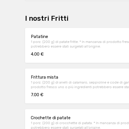
I nostri Fritti
Patatine
1 porz. (200 g) di patate fritte. * In mancanza di prodotto fresco uno o più ingredi
potrebbero essere stati surgelati all'origine.
4.00 €
Frittura mista
1 porz. (200 g) di anelli di calamaro, seppioline e code di ga
prodotto fresco uno o più ingredienti potrebbero essere s
7.00 €
Crochette di patate
1 porz. (200 g) di crocchette di patata. * In mancanza di prodotto fresco uno o
potrebbero essere stati surgelati all'origine.