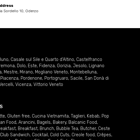
ddress
ia Sordello 10, Oderzo
lluno
,
Casale sul Sile e Quarto d'Altino
,
Castelfranco
remona
,
Dolo
,
Este
,
Fidenza
,
Gorizia
,
Jesolo
,
Lignano
a
,
Mestre
,
Mirano
,
Mogliano Veneto
,
Montebelluna
,
,
Piacenza
,
Pordenone
,
Portogruaro
,
Sacile
,
San Donà di
Vercelli
,
Vicenza
,
Vittorio Veneto
S
tte
,
Gluten free
,
Cucina Vietnamita
,
Taglieri
,
Kebab
,
Pop
ian Food
,
Arancini
,
Bagels
,
Bakery
,
Balcanic Food
,
reakfast
,
Breakfast
,
Brunch
,
Bubble Tea
,
Butcher
,
Ceste
Club Sandwich
,
Cocktail
,
Cold Cuts
,
Creole food
,
Crêpes
,