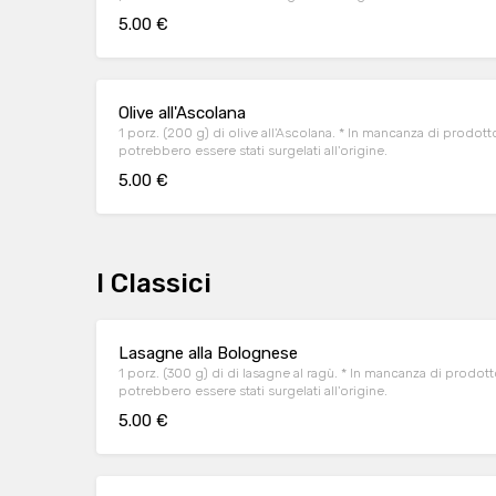
5.00 €
Olive all'Ascolana
1 porz. (200 g) di olive all'Ascolana. * In mancanza di prodotto fresco uno o più
potrebbero essere stati surgelati all'origine.
5.00 €
I Classici
Lasagne alla Bolognese
1 porz. (300 g) di di lasagne al ragù. * In mancanza di prodotto fresco uno o più
potrebbero essere stati surgelati all'origine.
5.00 €