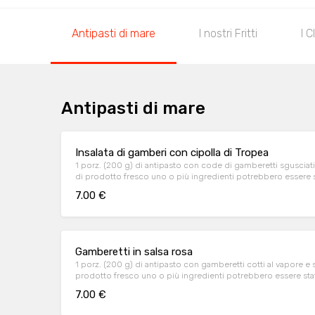
Antipasti di mare
I nostri Fritti
I C
Antipasti di mare
Insalata di gamberi con cipolla di Tropea
1 porz. (200 g) di antipasto con code di gamberetti sgusciati
di prodotto fresco uno o più ingredienti potrebbero ess
7.00 €
Gamberetti in salsa rosa
1 porz. (200 g) di antipasto con gamberetti cotti al vapore e 
prodotto fresco uno o più ingredienti potrebbero essere s
7.00 €