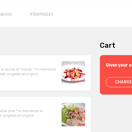
lassici
Intermezzo
Cart
Given your a
 e cipolla di Tropea. * In mancanza
ere stati surgelati all'origine.
CHANGE
salsa rosa * In mancanza di
tati surgelati all'origine.