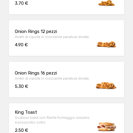
3.70 €
Onion Rings 12 pezzi
Anelli di cipolla in croccante panatura dorata
4.90 €
Onion Rings 16 pezzi
Anelli di cipolla in croccante panatura dorata
5.30 €
King Toast
Gustoso toast con filante formaggio svizzero
e prosciutto cotto
2.50 €