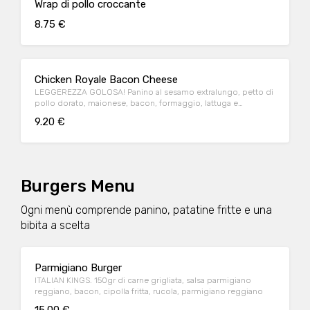
Wrap di pollo croccante
8.75 €
Chicken Royale Bacon Cheese
LEGGEREZZA GOLOSA! Panino al sesamo extralungo, petto di
pollo dorato, maionese, bacon, formaggio, lattuga e
pomodoro.
9.20 €
Burgers Menu
Ogni menù comprende panino, patatine fritte e una
bibita a scelta
Parmigiano Burger
ITALIAN KINGS. 150gr di carne grigliata, salsa parmigiano
reggiano, bacon, cipolla fritta, rucola, parmigiano reggiano