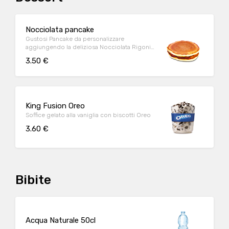
Nocciolata pancake
Gustosi Pancake da personalizzare
aggiungendo la deliziosa Nocciolata Rigoni
di Asiago
3.50 €
King Fusion Oreo
Soffice gelato alla vaniglia con biscotti Oreo
3.60 €
Bibite
Acqua Naturale 50cl