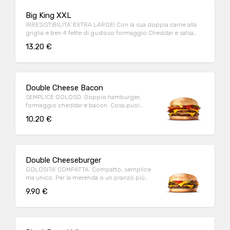
Big King XXL
IRRESISTIBILITA' EXTRA LARGE! Con la sua doppia carne alla
griglia e ben 4 fette di gustoso formaggio Cheddar e salsa
King!
13.20 €
Double Cheese Bacon
SEMPLICE GOLOSO. Doppio hamburger,
formaggio cheddar e bacon. Cosa puoi
chiedere di più?
10.20 €
Double Cheeseburger
GOLOSITA' COMPATTA. Compatto, semplice
ma unico. Per la merenda o un pranzo più
light, gusto assicurato!
9.90 €