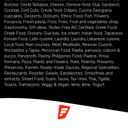
Butcher
,
Ceste Natalizie
,
Cheese
,
Chinese food
,
Club Sandwich
,
Cocktail
,
Cold Cuts
,
Creole food
,
Crêpes
,
Cucina Georgiana
,
cupcakes
,
Desserts
,
Dolciumi
,
Ethnic Food
,
Fish
,
Flowers
,
Focaccia
,
Fresh pasta
,
Frico
,
Fries
,
Fruit and vegetables shop
,
Gastronomy
,
Gift ideas
,
Gluten Free AIC Certified
,
Greek Food
,
Greek Food
,
Grocery
,
Gua bao
,
Ice cream
,
Indian food
,
Japanese
,
Korean Food
,
Latin cuisine
,
Laundry
,
Laundry
,
Lebanese cuisine
,
Local food
,
Main courses
,
Meat
,
Meatballs
,
Mexican Cuisine
,
Montaditos y Tapas
,
Moroccan Food
,
Paella
,
panuozzi, calzoni &
pucce
,
Panzerotti
,
Pastry
,
Philippines Food
,
Piadine
,
Pinsa
Romana
,
Pizza
,
Plants and Flowers
,
Pokè
,
Polenta
,
Presents
,
Preserves
,
Ramen
,
Ready-made Sauces
,
Regional Specialties
,
Restaurants
,
Rooster
,
Salads
,
Sandwiches
,
Smoothies and
extracts
,
Street Food
,
Sushi
,
Tacos
,
Tex-mex
,
Thai
,
Tigelle
,
Toasts
,
Tramezzino
,
Veggy & Vegan
,
Wine
,
Wine
,
Yogurt