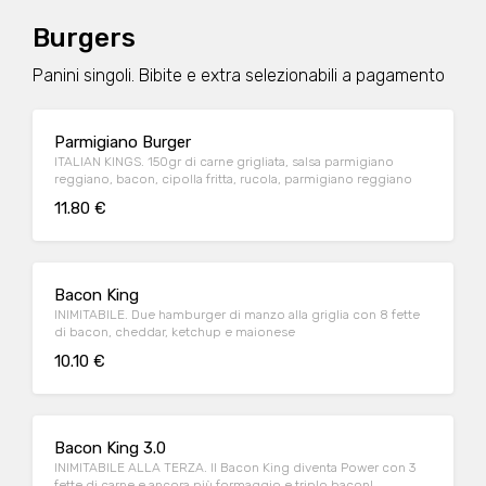
Burgers
Panini singoli. Bibite e extra selezionabili a pagamento
Parmigiano Burger
ITALIAN KINGS. 150gr di carne grigliata, salsa parmigiano
reggiano, bacon, cipolla fritta, rucola, parmigiano reggiano
11.80 €
Bacon King
INIMITABILE. Due hamburger di manzo alla griglia con 8 fette
di bacon, cheddar, ketchup e maionese
10.10 €
Bacon King 3.0
INIMITABILE ALLA TERZA. Il Bacon King diventa Power con 3
fette di carne e ancora più formaggio e triplo bacon!