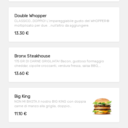
Double Whopper
CLASSICO…DOPPIO! L’impareggiabile gusto del WHOPPER®
moltiplicato per due. ..null'altro da aggiungere.
13.30 €
Bronx Steakhouse
175 GR DI CARNE GRIGLIATA! Bacon, gustoso formaggio
cheddar, cipolle croccanti, verdura fresca, salsa BBQ,
maionese e pane al mais.
13.60 €
Big King
NON MI BASTA.Il nostro BIG KING con doppia
carne di manzo alla griglia, doppio
formaggio e deliziosa salsa KING
11.10 €