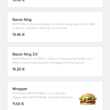
15.00 €
Bacon King
INIMITABILE. Due hamburger di manzo alla griglia con 8 fette
di bacon, cheddar, ketchup e maionese
13.40 €
Bacon King 3.0
INIMITABILE ALLA TERZA. Il Bacon King diventa Power con 3
fette di carne e ancora più formaggio e triplo bacon!
15.20 €
Whopper
CLASSICO IRRESISTIBILE. La ricetta del
leggendario WHOPPER®: carne di manzo alla
griglia e ingredienti freschi per un sapore
11.50 €
ineguagliabile.