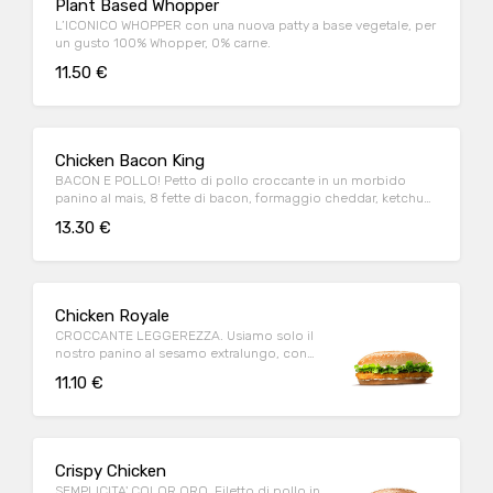
Plant Based Whopper
L’ICONICO WHOPPER con una nuova patty a base vegetale, per
un gusto 100% Whopper, 0% carne.
11.50 €
Chicken Bacon King
BACON E POLLO! Petto di pollo croccante in un morbido
panino al mais, 8 fette di bacon, formaggio cheddar, ketchup,
maionese
13.30 €
Chicken Royale
CROCCANTE LEGGEREZZA. Usiamo solo il
nostro panino al sesamo extralungo, con
tanto petto di pollo dorato.
11.10 €
Crispy Chicken
SEMPLICITA' COLOR ORO. Filetto di pollo in