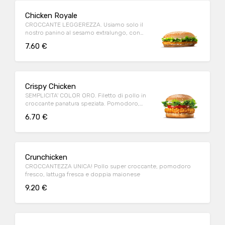
Chicken Royale
CROCCANTE LEGGEREZZA. Usiamo solo il
nostro panino al sesamo extralungo, con
tanto petto di pollo dorato.
7.60 €
Crispy Chicken
SEMPLICITA' COLOR ORO. Filetto di pollo in
croccante panatura speziata. Pomodoro,
lattuga e maionese.
6.70 €
Crunchicken
CROCCANTEZZA UNICA! Pollo super croccante, pomodoro
fresco, lattuga fresca e doppia maionese
9.20 €