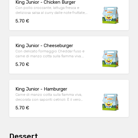
King Junior - Chicken Burger
Con pollo croccante, lattuga fresca e
deliziosa salsa al curry dalle note fruttate,
questo magnifico hamburger è l’ideale per
5.70 €
placare la voglia di pollo fuoripasto.
King Junior - Cheeseburger
Con delicato formaggio Cheddar fuso e
carne di manzo cotta sulla fiamma viva.
Allora, anche tu sorridi già?
5.70 €
King Junior - Hamburger
Carne di manzo cotta sulla fiamma viva,
decorata con saporiti cetrioli: È il vero
compimento del piacere
5.70 €
Dessert