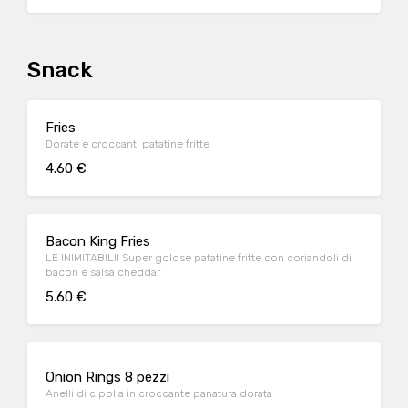
Snack
Fries
Dorate e croccanti patatine fritte
4.60 €
Bacon King Fries
LE INIMITABILI! Super golose patatine fritte con coriandoli di
bacon e salsa cheddar
5.60 €
Onion Rings 8 pezzi
Anelli di cipolla in croccante panatura dorata