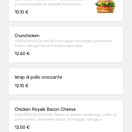
croccante panatura speziata. Pomodoro,
lattuga e maionese.
10.10 €
Crunchicken
CROCCANTEZZA UNICA! Pollo super croccante, pomodoro
fresco, lattuga fresca e doppia maionese
12.60 €
Wrap di pollo croccante
12.10 €
Chicken Royale Bacon Cheese
LEGGEREZZA GOLOSA! Panino al sesamo extralungo, petto di
pollo dorato, maionese, bacon, formaggio, lattuga e
pomodoro.
12.50 €