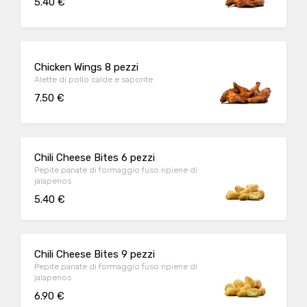
5.40 €
Chicken Wings 8 pezzi
Alette di pollo calde e saporite
7.50 €
Chili Cheese Bites 6 pezzi
Pepite panate di formaggio fuso ripiene di
jalapenos
5.40 €
Chili Cheese Bites 9 pezzi
Pepite panate di formaggio fuso ripiene di
jalapenos
6.90 €