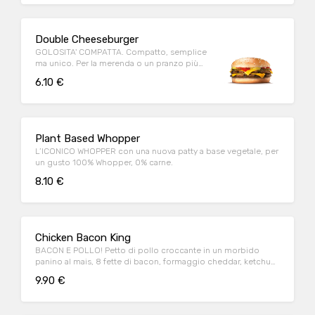
Double Cheeseburger
GOLOSITA' COMPATTA. Compatto, semplice
ma unico. Per la merenda o un pranzo più
light, gusto assicurato!
6.10 €
Plant Based Whopper
L’ICONICO WHOPPER con una nuova patty a base vegetale, per
un gusto 100% Whopper, 0% carne.
8.10 €
Chicken Bacon King
BACON E POLLO! Petto di pollo croccante in un morbido
panino al mais, 8 fette di bacon, formaggio cheddar, ketchup,
maionese
9.90 €