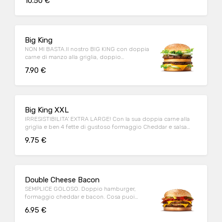
10.50 €
Big King
NON MI BASTA.Il nostro BIG KING con doppia
carne di manzo alla griglia, doppio
formaggio e deliziosa salsa KING
7.90 €
Big King XXL
IRRESISTIBILITA' EXTRA LARGE! Con la sua doppia carne alla
griglia e ben 4 fette di gustoso formaggio Cheddar e salsa
King!
9.75 €
Double Cheese Bacon
SEMPLICE GOLOSO. Doppio hamburger,
formaggio cheddar e bacon. Cosa puoi
chiedere di più?
6.95 €