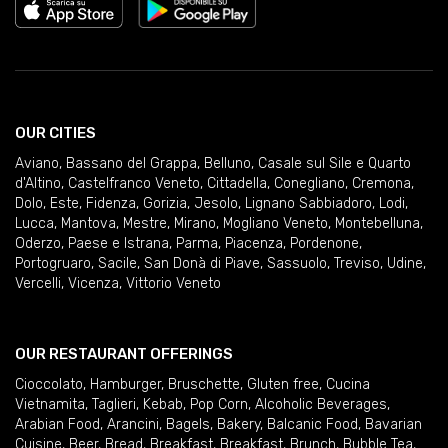
OUR CITIES
Aviano
,
Bassano del Grappa
,
Belluno
,
Casale sul Sile e Quarto
d'Altino
,
Castelfranco Veneto
,
Cittadella
,
Conegliano
,
Cremona
,
Dolo
,
Este
,
Fidenza
,
Gorizia
,
Jesolo
,
Lignano Sabbiadoro
,
Lodi
,
Lucca
,
Mantova
,
Mestre
,
Mirano
,
Mogliano Veneto
,
Montebelluna
,
Oderzo
,
Paese e Istrana
,
Parma
,
Piacenza
,
Pordenone
,
Portogruaro
,
Sacile
,
San Donà di Piave
,
Sassuolo
,
Treviso
,
Udine
,
Vercelli
,
Vicenza
,
Vittorio Veneto
OUR RESTAURANT OFFERINGS
Cioccolato
,
Hamburger
,
Bruschette
,
Gluten free
,
Cucina
Vietnamita
,
Taglieri
,
Kebab
,
Pop Corn
,
Alcoholic Beverages
,
Arabian Food
,
Arancini
,
Bagels
,
Bakery
,
Balcanic Food
,
Bavarian
Cuisine
,
Beer
,
Bread
,
Breakfast
,
Breakfast
,
Brunch
,
Bubble Tea
,