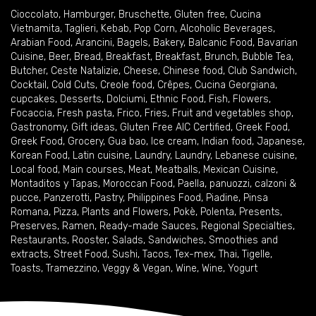
Cioccolato
,
Hamburger
,
Bruschette
,
Gluten free
,
Cucina
Vietnamita
,
Taglieri
,
Kebab
,
Pop Corn
,
Alcoholic Beverages
,
Arabian Food
,
Arancini
,
Bagels
,
Bakery
,
Balcanic Food
,
Bavarian
Cuisine
,
Beer
,
Bread
,
Breakfast
,
Breakfast
,
Brunch
,
Bubble Tea
,
Butcher
,
Ceste Natalizie
,
Cheese
,
Chinese food
,
Club Sandwich
,
Cocktail
,
Cold Cuts
,
Creole food
,
Crêpes
,
Cucina Georgiana
,
cupcakes
,
Desserts
,
Dolciumi
,
Ethnic Food
,
Fish
,
Flowers
,
Focaccia
,
Fresh pasta
,
Frico
,
Fries
,
Fruit and vegetables shop
,
Gastronomy
,
Gift ideas
,
Gluten Free AIC Certified
,
Greek Food
,
Greek Food
,
Grocery
,
Gua bao
,
Ice cream
,
Indian food
,
Japanese
,
Korean Food
,
Latin cuisine
,
Laundry
,
Laundry
,
Lebanese cuisine
,
Local food
,
Main courses
,
Meat
,
Meatballs
,
Mexican Cuisine
,
Montaditos y Tapas
,
Moroccan Food
,
Paella
,
panuozzi, calzoni &
pucce
,
Panzerotti
,
Pastry
,
Philippines Food
,
Piadine
,
Pinsa
Romana
,
Pizza
,
Plants and Flowers
,
Pokè
,
Polenta
,
Presents
,
Preserves
,
Ramen
,
Ready-made Sauces
,
Regional Specialties
,
Restaurants
,
Rooster
,
Salads
,
Sandwiches
,
Smoothies and
extracts
,
Street Food
,
Sushi
,
Tacos
,
Tex-mex
,
Thai
,
Tigelle
,
Toasts
,
Tramezzino
,
Veggy & Vegan
,
Wine
,
Wine
,
Yogurt