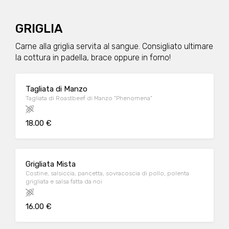
GRIGLIA
Carne alla griglia servita al sangue. Consigliato ultimare
la cottura in padella, brace oppure in forno!
Tagliata di Manzo
Tagliata di Roastbeef di Manzo "Phenomena"
18.00 €
Grigliata Mista
Costine, salsiccia, pancetta, sovracoscia di pollo, polenta
grigliata e salsa fatta da noi
16.00 €