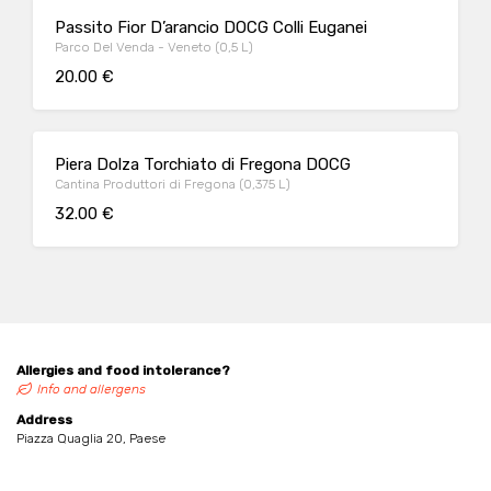
Passito Fior D’arancio DOCG Colli Euganei
Parco Del Venda - Veneto (0,5 L)
20.00 €
Piera Dolza Torchiato di Fregona DOCG
Cantina Produttori di Fregona (0,375 L)
32.00 €
Allergies and food intolerance?
Info and allergens
Address
Piazza Quaglia 20, Paese