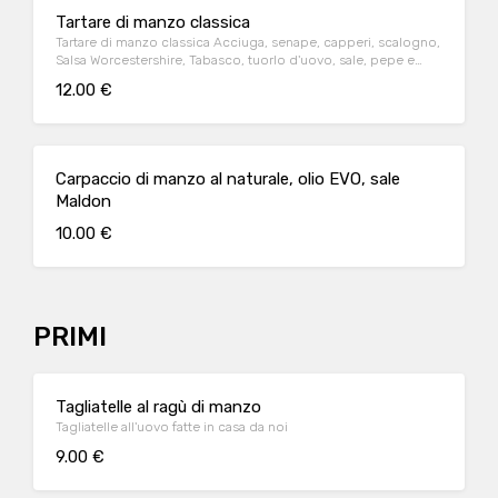
Tartare di manzo classica
Tartare di manzo classica Acciuga, senape, capperi, scalogno,
Salsa Worcestershire, Tabasco, tuorlo d'uovo, sale, pepe e
Olio Evo
12.00 €
Carpaccio di manzo al naturale, olio EVO, sale
Maldon
10.00 €
PRIMI
Tagliatelle al ragù di manzo
Tagliatelle all'uovo fatte in casa da noi
9.00 €