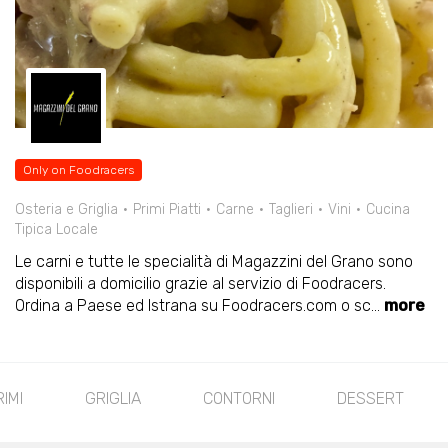
Only on Foodracers
Osteria e Griglia
Primi Piatti
Carne
Taglieri
Vini
Cucina
Tipica Locale
Le carni e tutte le specialità di Magazzini del Grano sono
disponibili a domicilio grazie al servizio di Foodracers.
Ordina a Paese ed Istrana su Foodracers.com o sc
...
more
RIMI
GRIGLIA
CONTORNI
DESSERT